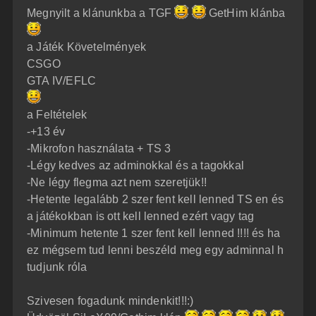
z
Megnyilt a klánunkba a TGF
GetHim klánba
z
á
s
z
a Játék Követelmények
ó
l
CSGO
á
GTA IV/EFLC
s
a Feltételek
-+13 év
-Mikrofon használata + TS 3
-Légy kedves az adminokkal és a tagokkal
-Ne légy flegma azt nem szeretjük!!
-Hetente legalább 2 szer fent kell lenned TS en és
a játékokban is ott kell lenned ezért vagy tag
-Minimum hetente 1 szer fent kell lenned !!!! és ha
ez mégsem tud lenni beszéld meg egy adminnal h
tudjunk róla
Szivesen fogadunk mindenkit!!!:)