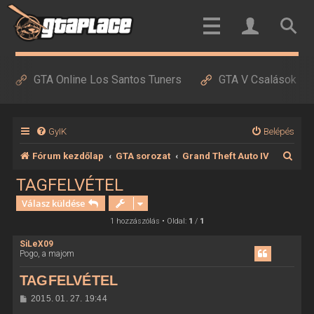
GTA Online Los Santos Tuners
GTA V Csalások
GyIK
Belépés
K
Fórum kezdőlap
GTA sorozat
Grand Theft Auto IV
e
TAGFELVÉTEL
r
Válasz küldése
e
1 hozzászólás • Oldal:
1
/
1
s
SiLeX09
Pogo, a majom
é
s
TAGFELVÉTEL
H
2015. 01. 27. 19:44
o