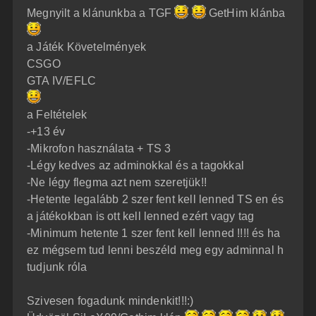
z
Megnyilt a klánunkba a TGF
GetHim klánba
z
á
s
z
a Játék Követelmények
ó
l
CSGO
á
GTA IV/EFLC
s
a Feltételek
-+13 év
-Mikrofon használata + TS 3
-Légy kedves az adminokkal és a tagokkal
-Ne légy flegma azt nem szeretjük!!
-Hetente legalább 2 szer fent kell lenned TS en és
a játékokban is ott kell lenned ezért vagy tag
-Minimum hetente 1 szer fent kell lenned !!!! és ha
ez mégsem tud lenni beszéld meg egy adminnal h
tudjunk róla
Szivesen fogadunk mindenkit!!!:)