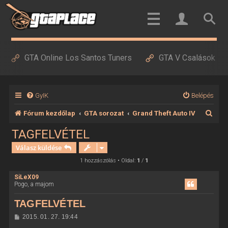
GTA Online Los Santos Tuners
GTA V Csalások
GyIK
Belépés
K
Fórum kezdőlap
GTA sorozat
Grand Theft Auto IV
e
TAGFELVÉTEL
r
Válasz küldése
e
1 hozzászólás • Oldal:
1
/
1
s
SiLeX09
Pogo, a majom
é
s
TAGFELVÉTEL
H
2015. 01. 27. 19:44
o