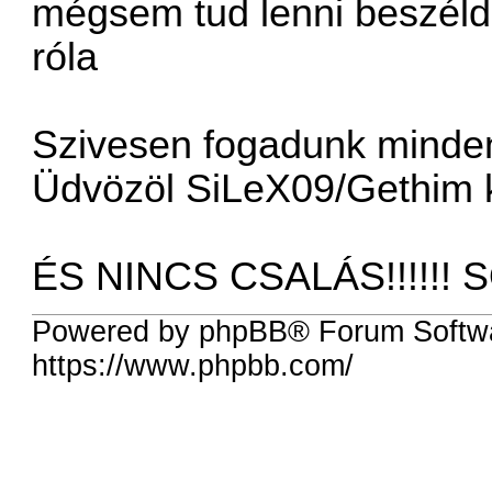
mégsem tud lenni beszéld
róla
Szivesen fogadunk mindenk
Üdvözöl SiLeX09/Gethim 
ÉS NINCS CSALÁS!!!!!! S
Powered by phpBB® Forum Softwa
https://www.phpbb.com/