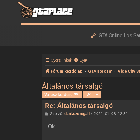
GTA Online Los Sa
Gyors linkek
GyIK
Fórum kezdőlap
GTA sorozat
Vice City S
Általános társalgó
Válasz küldése
Re: Általános társalgó
H
Szerző:
dani.szentgali
»
2021. 01. 08. 12:31
o
z
Ok.
z
á
s
z