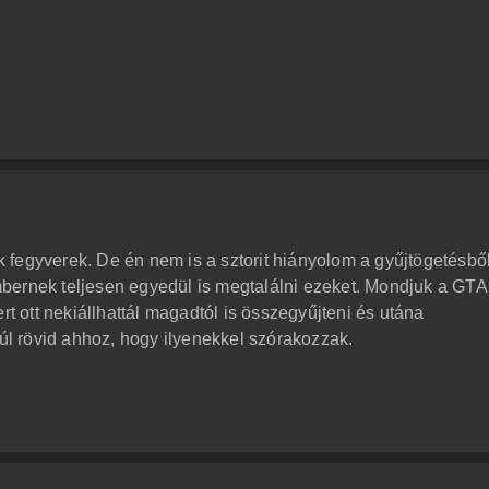
ük fegyverek. De én nem is a sztorit hiányolom a gyűjtögetésből
bernek teljesen egyedül is megtalálni ezeket. Mondjuk a GTA
rt ott nekiállhattál magadtól is összegyűjteni és utána
túl rövid ahhoz, hogy ilyenekkel szórakozzak.