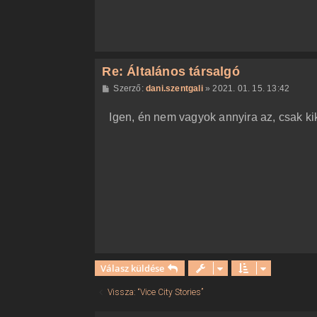
s
Re: Általános társalgó
H
Szerző:
dani.szentgali
»
2021. 01. 15. 13:42
o
z
Igen, én nem vagyok annyira az, csak k
z
á
s
z
ó
l
á
s
Válasz küldése
Vissza: “Vice City Stories”