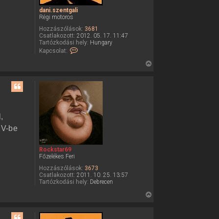
dani.szentgali
Régi motoros
Hozzászólások:
3681
Csatlakozott:
2012. 05. 17. 11:47
Tartózkodási hely:
Hungary
K
Kapcsolat:
a
p
V
c
i
s
o
s
l
s
a
z
t
f
a
,
e
a
l
 V-be
v
t
é
e
t
Rockstar69
e
t
Főzelékes Feri
l
e
e
Hozzászólások:
3673
j
d
Csatlakozott:
2011. 10. 25. 13:57
a
é
Tartózkodási hely:
Debrecen
n
r
i
V
.
e
i
s
z
s