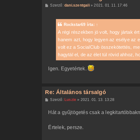
H
Szerző:
dani.szentgali
»
2021. 01. 11. 17:46
o
z
z
á
Rockstar69
írta:
↑
s
z
A régi részekben jó volt, hogy jártak é
ó
hanem azt, hogy legyen az esélye az e
l
á
volt ez a SocialClub összekötettés, mer
s
hagytál el, de az élet túl rövid ahhoz,
Igen. Egyetértek.
Re: Általános társalgó
H
Szerző:
Luszie
»
2021. 01. 13. 13:28
o
z
Hát a gyűjtögetés csak a legkitartóbbakn
z
á
s
z
Értelek, persze.
ó
l
á