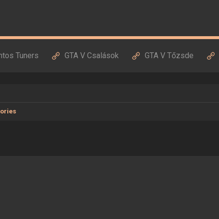
ntos Tuners
GTA V Csalások
GTA V Tőzsde
tories