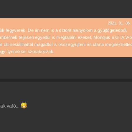
2021. 01. 08.
rtük fegyverek. De én nem is a sztorit hiányolom a gyűjtögetésből,
mbernek teljesen egyedül is megtalálni ezeket. Mondjuk a GTA V-b
t ott nekiállhattál magadtól is összegyűjteni és utána megnézhette
 hogy ilyenekkel szórakozzak.
ak való...