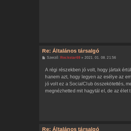
ó
l
á
s
Re: Általános társalgó
H
Szerző:
Rockstar69
»
2021. 01. 08. 21:56
o
z
A régi részekben jó volt, hogy jártak ért
z
á
hanem azt, hogy legyen az esélye az em
s
z
jó volt ez a SocialClub összekötettés, me
ó
l
megnézhetted mit hagytál el, de az élet 
á
s
Re: Általános társalgó