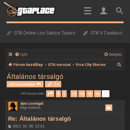
GTA Online Los Santos Tuners
GTA V Csalások
GyIK
Belépés
K
Fórum kezdőlap
GTA sorozat
Vice City Stories
e
Általános társalgó
r
Válasz küldése
e
Oldal:
17
/
17
1
13
14
15
16
17
Előző
245 hozzászólás
…
s
dani.szentgali
é
Régi motoros
s
Re: Általános társalgó
H
2021. 01. 08. 12:31
o