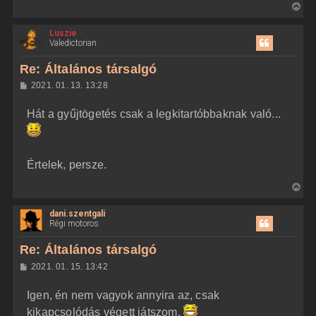
V
i
Luszie
s
Valedictorian
s
z
Re: Általános társalgó
a
H
2021. 01. 13. 13:28
a
o
z
t
Hát a gyűjtögetés csak a legkitartóbbaknak való...
z
e
á
t
s
z
e
ó
j
l
Értelek, persze.
á
é
s
V
r
i
e
dani.szentgali
s
Régi motoros
s
z
Re: Általános társalgó
a
H
2021. 01. 15. 13:42
a
o
z
t
Igen, én nem vagyok annyira az, csak
z
e
á
kikapcsolódás végett játszom.
t
s