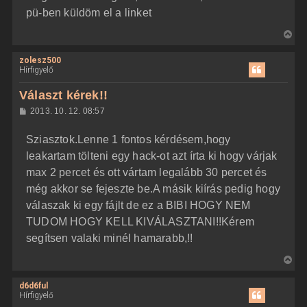
z
pü-ben küldöm el a linket
e
ó
j
l
V
á
é
s
i
r
zolesz500
s
e
Hírfigyelő
s
z
Választ kérek!!
a
H
2013. 10. 12. 08:57
a
o
z
t
Sziasztok.Lenne 1 fontos kérdésem,hogy
z
e
á
leakartam tölteni egy hack-ot azt írta ki hogy várjak
t
s
z
max 2 percet és ott vártam legalább 30 percet és
e
ó
j
l
még akkor se fejeszte be.A másik kiírás pedig hogy
á
é
válaszak ki egy fájlt de ez a BIBI HOGY NEM
s
r
TUDOM HOGY KELL KIVÁLASZTANI!!Kérem
e
segítsen valaki minél hamarabb,!!
V
i
d6d6ful
s
Hírfigyelő
s