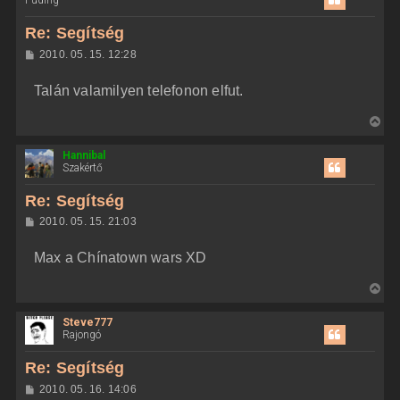
Puding
s
z
Re: Segítség
a
H
2010. 05. 15. 12:28
a
o
z
t
Talán valamilyen telefonon elfut.
z
e
á
t
s
V
z
e
i
ó
j
l
Hannibal
s
á
Szakértő
é
s
s
r
z
Re: Segítség
e
a
H
2010. 05. 15. 21:03
a
o
z
t
Max a Chínatown wars XD
z
e
á
t
s
V
z
e
i
ó
j
l
Steve777
s
á
Rajongó
é
s
s
r
z
Re: Segítség
e
a
H
2010. 05. 16. 14:06
a