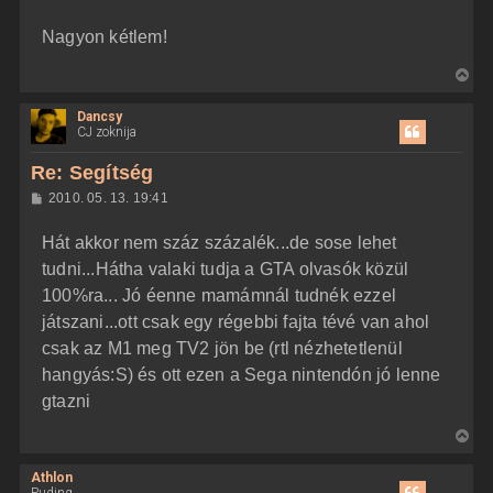
a
o
z
t
Nagyon kétlem!
z
e
á
t
s
V
z
e
i
ó
j
l
Dancsy
s
á
CJ zoknija
é
s
s
r
z
Re: Segítség
e
a
H
2010. 05. 13. 19:41
a
o
z
t
Hát akkor nem száz százalék...de sose lehet
z
e
á
tudni...Hátha valaki tudja a GTA olvasók közül
t
s
z
100%ra... Jó éenne mamámnál tudnék ezzel
e
ó
j
l
játszani...ott csak egy régebbi fajta tévé van ahol
á
é
csak az M1 meg TV2 jön be (rtl nézhetetlenül
s
r
hangyás:S) és ott ezen a Sega nintendón jó lenne
e
gtazni
V
i
Athlon
s