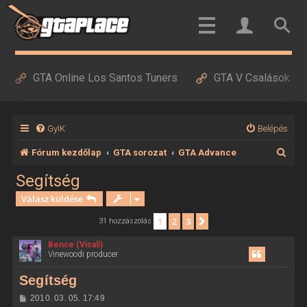
GTA Online Los Santos Tuners
GTA V Csalások
GyIK
Belépés
K
Fórum kezdőlap
GTA sorozat
GTA Advance
e
Segítség
r
Válasz küldése
e
1
2
3
Következő
31 hozzászólás
s
Bence (Visali)
é
Vinewoodi producer
s
Segítség
H
2010. 03. 05. 17:49
o