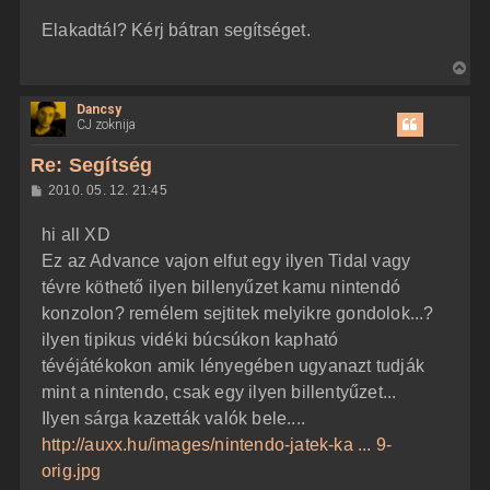
z
Elakadtál? Kérj bátran segítséget.
z
á
s
V
z
i
ó
l
Dancsy
s
á
CJ zoknija
s
s
z
Re: Segítség
a
H
2010. 05. 12. 21:45
a
o
z
t
hi all XD
z
e
á
Ez az Advance vajon elfut egy ilyen Tidal vagy
t
s
z
tévre köthető ilyen billenyűzet kamu nintendó
e
ó
j
l
konzolon? remélem sejtitek melyikre gondolok...?
á
é
ilyen tipikus vidéki búcsúkon kapható
s
r
tévéjátékokon amik lényegében ugyanazt tudják
e
mint a nintendo, csak egy ilyen billentyűzet...
Ilyen sárga kazetták valók bele....
http://auxx.hu/images/nintendo-jatek-ka ... 9-
orig.jpg