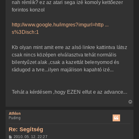
nah rémlik? ez az atari sega izé komoly kettőezer
forintos konzol
http://www.google.hu/imgres?imgurl=http ...
s%3Disch:1
Kb olyan mint amit erre az alsó linkre kattintva látsz
csak nincs középen elválasztva tehát normális
bilentyűzet alak ,csak a kazettát belenyomod és
rádugod a tvre...ilyen majálison kapahtó izé...
Tehát a kérdésem ,hogy EZEN elfut e az advance...
V
i
Athlon
s
Puding
s
z
Re: Segítség
a
H
2010. 05. 12. 22:27