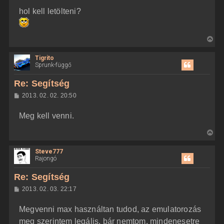
z
t
hol kell letölteni?
z
e
á
t
s
z
e
V
ó
j
l
i
á
é
Tigrito
s
s
r
Sprunk-függő
s
e
z
Re: Segítség
a
H
2013. 02. 02. 20:50
a
o
z
t
Meg kell venni.
z
e
á
t
s
V
z
e
i
ó
j
l
Steve777
s
á
Rajongó
é
s
s
r
z
Re: Segítség
e
a
H
2013. 02. 03. 22:17
a
o
z
t
Megvenni max használtan tudod, az emulatorozás
z
e
á
meg szerintem legális, bár nemtom, mindenesetre
t
s