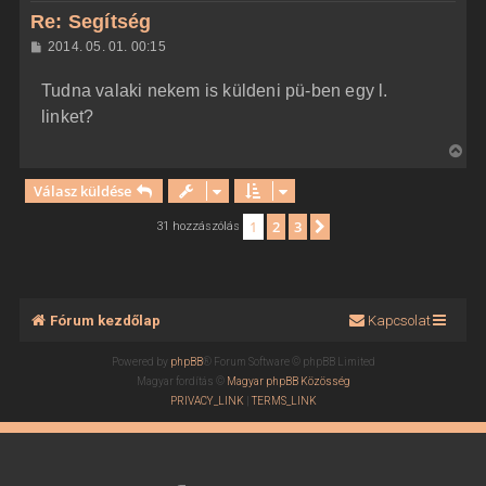
z
Re: Segítség
a
H
2014. 05. 01. 00:15
a
o
z
t
Tudna valaki nekem is küldeni pü-ben egy l.
z
e
á
linket?
t
s
z
e
V
ó
j
l
i
á
é
Válasz küldése
s
s
r
s
1
2
3
Következő
31 hozzászólás
e
z
a
a
t
Fórum kezdőlap
Kapcsolat
e
t
Powered by
phpBB
® Forum Software © phpBB Limited
e
Magyar fordítás ©
Magyar phpBB Közösség
j
PRIVACY_LINK
|
TERMS_LINK
é
r
e