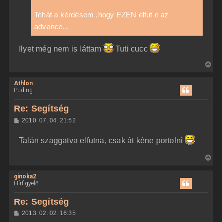
Tehát a kérdésem ,hogy EZEN elfut e az
advance...
Ilyet még nem is láttam
Tuti cucc
V
i
Athlon
s
Puding
s
z
Re: Segítség
a
H
2010. 07. 04. 21:52
a
o
z
t
Talán szaggatva elfutna, csak át kéne portolni
z
e
á
t
s
V
z
e
i
ó
j
l
ginoka2
s
á
Hírfigyelő
é
s
s
r
z
Re: Segítség
e
a
H
2013. 02. 02. 16:35
a
o