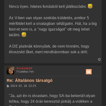
z
Nincs ilyen, hiteles forrásból kell játékozódni.
z
á
s
z
Az V-ben van olyan szektás küldetés, amikor 5
ó
l
mérföldet kell a sivatagban sétálgatni. Hát, ha a big
á
foot-ot nem is, a "nagy igazságot" ott meg lehet
s
találni.
A DE platinák könnyűek, de nem hinném, hogy
élveznéd őket, mert mindháromban sok a drill.
V
i
Rockstar69
s
Főzelékes Feri
s
z
Re: Általános társalgó
a
H
2024. 01. 18. 22:25
a
o
z
t
"Ja, azt én is olvastam, hogy SA-ba bekerült olyan
z
e
á
trófea, hogy 24 órán keresztül járkálj a vidéken a
t
s
z