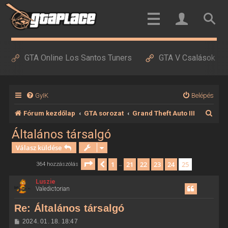
GTA Online Los Santos Tuners
GTA V Csalások
GyIK
Belépés
K
Fórum kezdőlap
GTA sorozat
Grand Theft Auto III
e
Általános társalgó
r
Válasz küldése
e
Oldal:
25
/
25
1
21
22
23
24
25
Előző
364 hozzászólás
…
s
Luszie
é
Valedictorian
s
Re: Általános társalgó
H
2024. 01. 18. 18:47
o