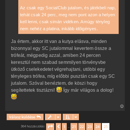
Az csak egy SocialClub jutalom, és játékbeli nap,
tehát csak 24 perc, meg nem pont azon a helyen
kell lenni, csak simán vidéken. Amúgy tényleg
nem nehéz a platina, inkább időigényes.
Ja értem, akkor itt van a kutya elásva, minden
bizonnyal egy SC jutalommal kevertem össze a
trófeát, mégpedig azzal, amiben 24 percen
keresztül nem szabad semmilyen törvényvbe
ütköző cselekedetet végrehajtani, utóbbi egy
tényleges trófea, míg előbbi pusztán csak egy SC
jutalom. Szóval benéztem, de köszi hogy
segítettetek tisztázni!
Így már világos a dolog!
V
i
Válasz küldése
s
s
Oldal:
25
/
25
1
21
22
23
24
25
Előző
364 hozzászólás
…
z