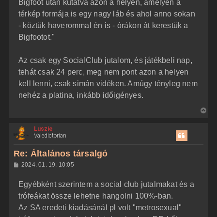
Bigfoot után kutatva azon a helyen, amelyen a
e
ó
j
l
térkép formája is egy nagy láb és ahol anno sokan
á
é
- köztük haverommal én is - órákon át kerestük a
s
r
Bigfootot."
e
Az csak egy SocialClub jutalom, és játékbeli nap,
tehát csak 24 perc, meg nem pont azon a helyen
kell lenni, csak simán vidéken. Amúgy tényleg nem
nehéz a platina, inkább időigényes.
V
i
Luszie
s
Valedictorian
s
z
Re: Általános társalgó
a
H
2024. 01. 19. 10:05
a
o
z
t
Egyébként szerintem a social club jutalmakat és a
z
e
á
trófeákat össze lehetne hangolni 100%-ban.
t
s
z
Az SA eredeti kiadásánál pl volt "metrosexual"
e
ó
j