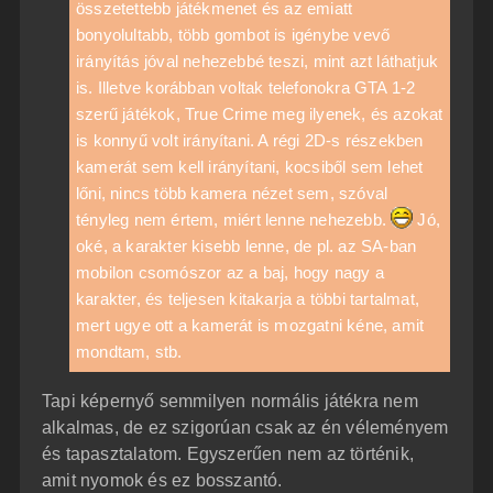
összetettebb játékmenet és az emiatt
bonyolultabb, több gombot is igénybe vevő
irányítás jóval nehezebbé teszi, mint azt láthatjuk
is. Illetve korábban voltak telefonokra GTA 1-2
szerű játékok, True Crime meg ilyenek, és azokat
is konnyű volt irányítani. A régi 2D-s részekben
kamerát sem kell irányítani, kocsiből sem lehet
lőni, nincs több kamera nézet sem, szóval
tényleg nem értem, miért lenne nehezebb.
Jó,
oké, a karakter kisebb lenne, de pl. az SA-ban
mobilon csomószor az a baj, hogy nagy a
karakter, és teljesen kitakarja a többi tartalmat,
mert ugye ott a kamerát is mozgatni kéne, amit
mondtam, stb.
Tapi képernyő semmilyen normális játékra nem
alkalmas, de ez szigorúan csak az én véleményem
és tapasztalatom. Egyszerűen nem az történik,
amit nyomok és ez bosszantó.