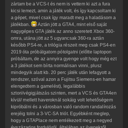
zártam be a VCS-t és nem is vettem ki azt a fura
kicsi lemezt, amin a játék volt, és így kapcsoltam ki
a gépet, mivel csak így maradt meg a haladásom a
játékban.
Aztán jött a GTA4, mint első saját
nagygépes GTA játék az anno szeretett Xbox 360-
omra, utána jött az 5 ugyancsak 360-ra aztán
később PS4-re, a trilógia részeit meg csak PS4-en
2019 óta próbálgatom pótolgatni (előtte laptopon
próbáltam, de az annyira gyenge volt hogy még ezt
a 3 játékot sem bírta normálisan vinni, plusz
mindegyik alatt kb. 20 perc játék után lefagyott a
rendszer, szóval azon a Fujitsu Siemens-en hamar
elengedtem a gamelést), legalábbis
sztori/végigjátszás szinten, mert a VCS és GTA4en
kívül/ mellett haveroknál sokáig volt lehetőségem
kipróbálni és a városban való random randalírozás
erejéig tolni a 3-VC-SA triót. Egyébként meglep,
hogy a GTAPlace nem emlékezett meg a negyed
évszázados fordulóról, általában az ilyenekről