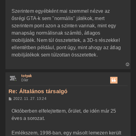
Szerintem egyébként mai szemmel nézve az
ősrégi GTA-k sem "normális" játékok, mert
szerintem pont azon a szinten vannak, mint egy
manapság normálisnak számító, átlagos
mobiljáték. Nem túl összetettek, a 3D-s részekkel
ellentétben például, pont úgy, mint ahogy az átlag
mobiljátékok sem túlzottan összetettek.
V
i
totyak
s
Díler
s
z
Re: Általános társalgó
a
H
2022. 11. 27. 13:24
a
o
z
t
Októberben elfelejtettem, őrület, de idén már 25
z
e
á
éves a sorozat.
t
s
z
e
ó
j
l
Emlékszem, 1998-ban, egy másolt lemezen került