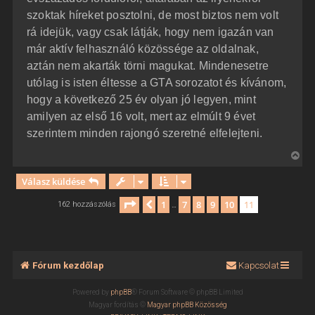
szoktak híreket posztolni, de most biztos nem volt
rá idejük, vagy csak látják, hogy nem igazán van
már aktív felhasználó közössége az oldalnak,
aztán nem akarták törni magukat. Mindenesetre
utólag is isten éltesse a GTA sorozatot és kívánom,
hogy a következő 25 év olyan jó legyen, mint
amilyen az első 16 volt, mert az elmúlt 9 évet
szerintem minden rajongó szeretné elfelejteni.
V
i
Válasz küldése
s
s
Oldal:
11
/
11
1
7
8
9
10
11
Előző
162 hozzászólás
…
z
a
a
t
Fórum kezdőlap
Kapcsolat
e
t
Powered by
phpBB
® Forum Software © phpBB Limited
e
Magyar fordítás ©
Magyar phpBB Közösség
j