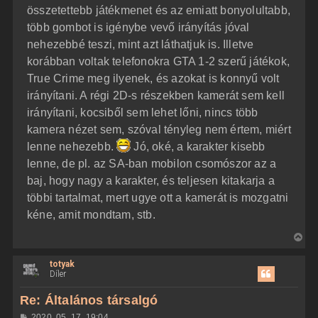
összetettebb játékmenet és az emiatt bonyolultabb,
több gombot is igénybe vevő irányítás jóval
nehezebbé teszi, mint azt láthatjuk is. Illetve
korábban voltak telefonokra GTA 1-2 szerű játékok,
True Crime meg ilyenek, és azokat is konnyű volt
irányítani. A régi 2D-s részekben kamerát sem kell
irányítani, kocsiből sem lehet lőni, nincs több
kamera nézet sem, szóval tényleg nem értem, miért
lenne nehezebb.
Jó, oké, a karakter kisebb
lenne, de pl. az SA-ban mobilon csomószor az a
baj, hogy nagy a karakter, és teljesen kitakarja a
többi tartalmat, mert ugye ott a kamerát is mozgatni
kéne, amit mondtam, stb.
V
i
totyak
s
Díler
s
z
Re: Általános társalgó
a
H
2020. 05. 17. 19:04