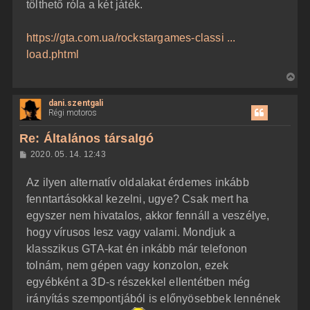
tölthető róla a két játék.
https://gta.com.ua/rockstargames-classi ...
load.phtml
V
i
dani.szentgali
s
Régi motoros
s
z
Re: Általános társalgó
a
H
2020. 05. 14. 12:43
a
o
z
t
Az ilyen alternatív oldalakat érdemes inkább
z
e
á
fenntartásokkal kezelni, ugye? Csak mert ha
t
s
z
egyszer nem hivatalos, akkor fennáll a veszélye,
e
ó
j
l
hogy vírusos lesz vagy valami. Mondjuk a
á
é
klasszikus GTA-kat én inkább már telefonon
s
r
tolnám, nem gépen vagy konzolon, ezek
e
egyébként a 3D-s részekkel ellentétben még
irányítás szempontjából is előnyösebbek lennének