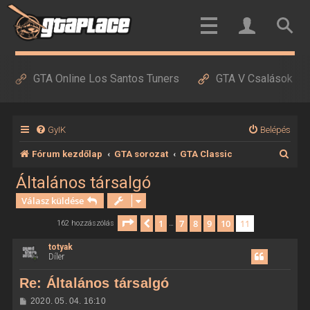
GTA Online Los Santos Tuners
GTA V Csalások
GyIK
Belépés
K
Fórum kezdőlap
GTA sorozat
GTA Classic
e
Általános társalgó
r
Válasz küldése
e
Oldal:
11
/
11
1
7
8
9
10
11
Előző
162 hozzászólás
…
s
totyak
é
Díler
s
Re: Általános társalgó
H
2020. 05. 04. 16:10
o