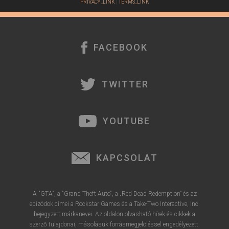
PRIVACY_LINK
|
TERMS_LINK
é
r
e
FACEBOOK
TWITTER
YOUTUBE
KAPCSOLAT
A "GTA", a "Grand Theft Auto", a „Red Dead Redemption” és az
epizódok címei a Rockstar Games és a Take-Two Interactive, Inc.
bejegyzett márkanevei. Az oldalon olvasható hírek és cikkek a
szerző tulajdonai, másolásuk forrásmegjelöléssel engedélyezett.