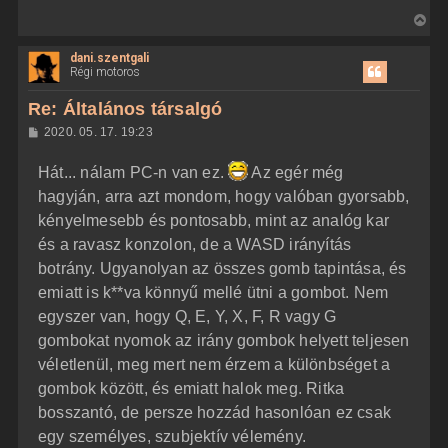
V
i
dani.szentgali
s
Régi motoros
s
z
Re: Általános társalgó
a
H
2020. 05. 17. 19:23
a
o
z
t
Hát... nálam PC-n van ez.
Az egér még
z
e
á
hagyján, arra azt mondom, hogy valóban gyorsabb,
t
s
z
kényelmesebb és pontosabb, mint az analóg kar
e
ó
j
l
és a ravasz konzolon, de a WASD irányítás
á
é
botrány. Ugyanolyan az összes gomb tapintása, és
s
r
emiatt is k**va könnyű mellé ütni a gombot. Nem
e
egyszer van, hogy Q, E, Y, X, F, R vagy G
gombokat nyomok az irány gombok helyett teljesen
véletlenül, meg mert nem érzem a különbséget a
gombok között, és emiatt halok meg. Ritka
bosszantó, de persze hozzád hasonlóan ez csak
egy személyes, szubjektív vélemény.