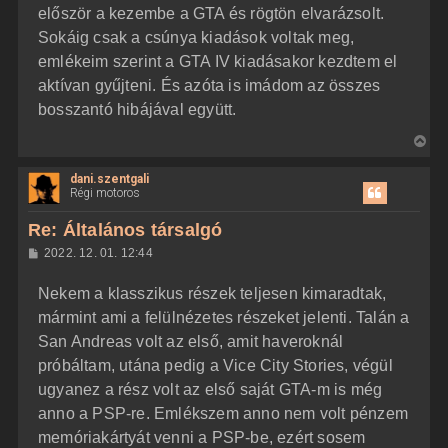
á
é
először a kezembe a GTA és rögtön elvarázsolt.
s
r
Sokáig csak a csúnya kiadások voltak meg,
e
emlékeim szerint a GTA IV kiadásakor kezdtem el
aktívan gyűjteni. És azóta is imádom az összes
bosszantó hibájával együtt.
V
i
dani.szentgali
s
Régi motoros
s
z
Re: Általános társalgó
a
H
2022. 12. 01. 12:44
a
o
z
t
Nekem a klasszikus részek teljesen kimaradtak,
z
e
á
mármint ami a felülnézetes részeket jelenti. Talán a
t
s
z
San Andreas volt az első, amit haveroknál
e
ó
j
l
próbáltam, utána pedig a Vice City Stories, végül
á
é
ugyanez a rész volt az első saját GTA-m is még
s
r
anno a PSP-re. Emlékszem anno nem volt pénzem
e
memóriakártyát venni a PSP-be, ezért sosem