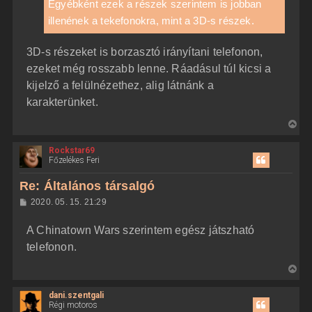
z
Egyébként ezek a részek szerintem is jobban
e
ó
j
illenének a tekefonokra, mint a 3D-s részek.
l
á
é
s
r
3D-s részeket is borzasztó irányítani telefonon,
e
ezeket még rosszabb lenne. Ráadásul túl kicsi a
kijelző a felülnézethez, alig látnánk a
karakterünket.
V
i
Rockstar69
s
Főzelékes Feri
s
z
Re: Általános társalgó
a
H
2020. 05. 15. 21:29
a
o
z
t
A Chinatown Wars szerintem egész játszható
z
e
á
telefonon.
t
s
z
e
V
ó
j
l
i
á
é
dani.szentgali
s
s
r
Régi motoros
s