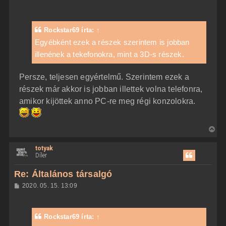
Rockstar69
írta:
↑
Egyébként ezek a részek szerintem is jobban
illenének a tekefonokra, mint a 3D-s részek.
Persze, teljesen egyértelmű. Szerintem ezek a
részek már akkor is jobban illettek volna telefonra,
amikor kijöttek anno PC-re meg régi konzolokra.
V
i
totyak
s
Díler
s
z
Re: Általános társalgó
a
H
2020. 05. 15. 13:09
a
o
z
t
z
e
á
Rockstar69
írta:
↑
t
s