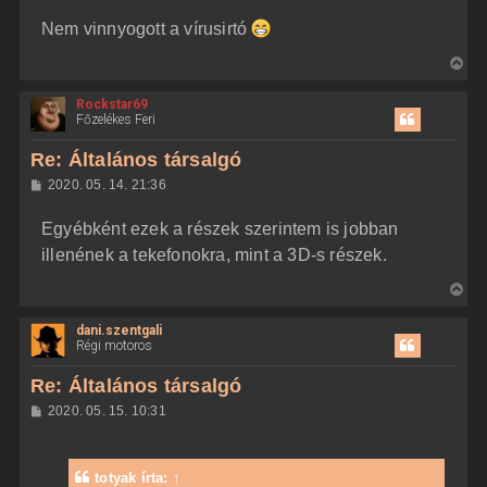
Nem vinnyogott a vírusirtó
V
i
Rockstar69
s
Főzelékes Feri
s
z
Re: Általános társalgó
a
H
2020. 05. 14. 21:36
a
o
z
t
Egyébként ezek a részek szerintem is jobban
z
e
á
illenének a tekefonokra, mint a 3D-s részek.
t
s
z
e
V
ó
j
l
i
á
é
dani.szentgali
s
s
r
Régi motoros
s
e
z
Re: Általános társalgó
a
H
2020. 05. 15. 10:31
a
o
z
t
z
e
á
totyak
írta:
↑
t
s