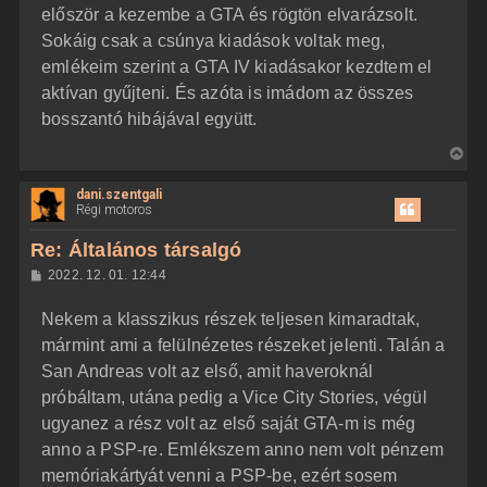
á
é
először a kezembe a GTA és rögtön elvarázsolt.
s
r
Sokáig csak a csúnya kiadások voltak meg,
e
emlékeim szerint a GTA IV kiadásakor kezdtem el
aktívan gyűjteni. És azóta is imádom az összes
bosszantó hibájával együtt.
V
i
dani.szentgali
s
Régi motoros
s
z
Re: Általános társalgó
a
H
2022. 12. 01. 12:44
a
o
z
t
Nekem a klasszikus részek teljesen kimaradtak,
z
e
á
mármint ami a felülnézetes részeket jelenti. Talán a
t
s
z
San Andreas volt az első, amit haveroknál
e
ó
j
l
próbáltam, utána pedig a Vice City Stories, végül
á
é
ugyanez a rész volt az első saját GTA-m is még
s
r
anno a PSP-re. Emlékszem anno nem volt pénzem
e
memóriakártyát venni a PSP-be, ezért sosem