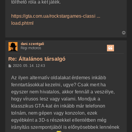
tölthető róla a két játék.
https://gta.com.ua/rockstargames-classi ...
load.phtml
V
i
dani.szentgali
s
Régi motoros
s
z
Re: Általános társalgó
a
H
2020. 05. 14. 12:43
a
o
z
t
Az ilyen alternatív oldalakat érdemes inkább
z
e
á
fenntartásokkal kezelni, ugye? Csak mert ha
t
s
z
egyszer nem hivatalos, akkor fennáll a veszélye,
e
ó
j
l
hogy vírusos lesz vagy valami. Mondjuk a
á
é
klasszikus GTA-kat én inkább már telefonon
s
r
tolnám, nem gépen vagy konzolon, ezek
e
egyébként a 3D-s részekkel ellentétben még
irányítás szempontjából is előnyösebbek lennének