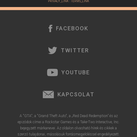
PRIVACY_LINK
|
TERMS_LINK
é
r
e
FACEBOOK
TWITTER
YOUTUBE
KAPCSOLAT
A "GTA", a "Grand Theft Auto", a „Red Dead Redemption” és az
epizódok címei a Rockstar Games és a Take-Two Interactive, Inc.
bejegyzett márkanevei. Az oldalon olvasható hírek és cikkek a
szerző tulajdonai, másolásuk forrásmegjelöléssel engedélyezett.