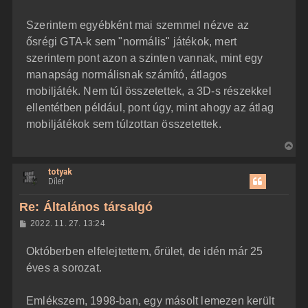
Szerintem egyébként mai szemmel nézve az
ősrégi GTA-k sem "normális" játékok, mert
szerintem pont azon a szinten vannak, mint egy
manapság normálisnak számító, átlagos
mobiljáték. Nem túl összetettek, a 3D-s részekkel
ellentétben például, pont úgy, mint ahogy az átlag
mobiljátékok sem túlzottan összetettek.
V
i
totyak
s
Díler
s
z
Re: Általános társalgó
a
H
2022. 11. 27. 13:24
a
o
z
t
Októberben elfelejtettem, őrület, de idén már 25
z
e
á
éves a sorozat.
t
s
z
e
ó
j
l
Emlékszem, 1998-ban, egy másolt lemezen került