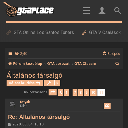
GTA Online Los Santos Tuners
GTA V Csalások
GyIK
Belépés
K
Fórum kezdőlap
GTA sorozat
GTA Classic
e
Általános társalgó
r
Válasz küldése
e
Oldal:
11
/
11
1
7
8
9
10
11
Előző
162 hozzászólás
…
s
totyak
é
Díler
s
Re: Általános társalgó
H
2020. 05. 04. 16:10
o