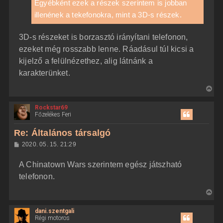
z
Egyébként ezek a részek szerintem is jobban
e
ó
j
illenének a tekefonokra, mint a 3D-s részek.
l
á
é
s
r
3D-s részeket is borzasztó irányítani telefonon,
e
ezeket még rosszabb lenne. Ráadásul túl kicsi a
kijelző a felülnézethez, alig látnánk a
karakterünket.
V
i
Rockstar69
s
Főzelékes Feri
s
z
Re: Általános társalgó
a
H
2020. 05. 15. 21:29
a
o
z
t
A Chinatown Wars szerintem egész játszható
z
e
á
telefonon.
t
s
z
e
V
ó
j
l
i
á
é
dani.szentgali
s
s
r
Régi motoros
s