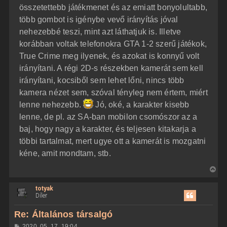
összetettebb játékmenet és az emiatt bonyolultabb,
több gombot is igénybe vevő irányítás jóval
nehezebbé teszi, mint azt láthatjuk is. Illetve
korábban voltak telefonokra GTA 1-2 szerű játékok,
True Crime meg ilyenek, és azokat is konnyű volt
irányítani. A régi 2D-s részekben kamerát sem kell
irányítani, kocsiből sem lehet lőni, nincs több
kamera nézet sem, szóval tényleg nem értem, miért
lenne nehezebb.
Jó, oké, a karakter kisebb
lenne, de pl. az SA-ban mobilon csomószor az a
baj, hogy nagy a karakter, és teljesen kitakarja a
többi tartalmat, mert ugye ott a kamerát is mozgatni
kéne, amit mondtam, stb.
V
i
totyak
s
Díler
s
z
Re: Általános társalgó
a
H
2020. 05. 17. 19:04