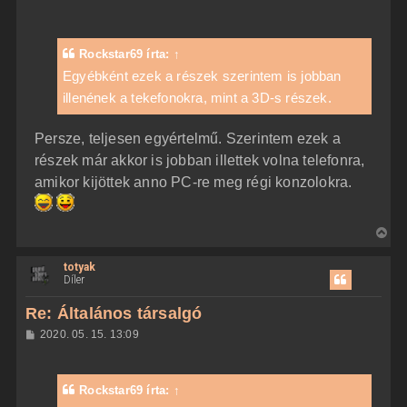
Rockstar69
írta:
↑
Egyébként ezek a részek szerintem is jobban
illenének a tekefonokra, mint a 3D-s részek.
Persze, teljesen egyértelmű. Szerintem ezek a
részek már akkor is jobban illettek volna telefonra,
amikor kijöttek anno PC-re meg régi konzolokra.
V
i
totyak
s
Díler
s
z
Re: Általános társalgó
a
H
2020. 05. 15. 13:09
a
o
z
t
z
e
á
Rockstar69
írta:
↑
t
s