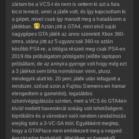
zártam be a VCS-t és nem is vettem ki azt a fura
kicsi lemezt, amin a játék volt, és így kapcsoltam ki
a gépet, mivel csak így maradt meg a haladásom a
játékban.
Aztán jött a GTA4, mint első saját
nagygépes GTA játék az anno szeretett Xbox 360-
omra, utána jött az 5 ugyancsak 360-ra aztán
később PS4-re, a trilógia részeit meg csak PS4-en
2019 óta próbálgatom pótolgatni (előtte laptopon
próbáltam, de az annyira gyenge volt hogy még ezt
a 3 játékot sem bírta normálisan vinni, plusz
mindegyik alatt kb. 20 perc játék után lefagyott a
rendszer, szóval azon a Fujitsu Siemens-en hamar
elengedtem a gamelést), legalábbis
sztori/végigjátszás szinten, mert a VCS és GTA4en
kívül/ mellett haveroknál sokáig volt lehetőségem
kipróbálni és a városban való random randalírozás
erejéig tolni a 3-VC-SA triót. Egyébként meglep,
hogy a GTAPlace nem emlékezett meg a negyed
évszázados fordulóról, általában az ilyenekről