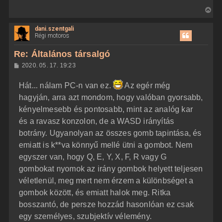
V
i
dani.szentgali
s
Régi motoros
s
z
Re: Általános társalgó
a
H
2020. 05. 17. 19:23
a
o
z
t
Hát... nálam PC-n van ez.
Az egér még
z
e
á
hagyján, arra azt mondom, hogy valóban gyorsabb,
t
s
z
kényelmesebb és pontosabb, mint az analóg kar
e
ó
j
l
és a ravasz konzolon, de a WASD irányítás
á
é
botrány. Ugyanolyan az összes gomb tapintása, és
s
r
emiatt is k**va könnyű mellé ütni a gombot. Nem
e
egyszer van, hogy Q, E, Y, X, F, R vagy G
gombokat nyomok az irány gombok helyett teljesen
véletlenül, meg mert nem érzem a különbséget a
gombok között, és emiatt halok meg. Ritka
bosszantó, de persze hozzád hasonlóan ez csak
egy személyes, szubjektív vélemény.