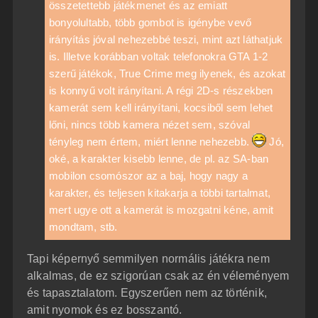
összetettebb játékmenet és az emiatt
bonyolultabb, több gombot is igénybe vevő
irányítás jóval nehezebbé teszi, mint azt láthatjuk
is. Illetve korábban voltak telefonokra GTA 1-2
szerű játékok, True Crime meg ilyenek, és azokat
is konnyű volt irányítani. A régi 2D-s részekben
kamerát sem kell irányítani, kocsiből sem lehet
lőni, nincs több kamera nézet sem, szóval
tényleg nem értem, miért lenne nehezebb.
Jó,
oké, a karakter kisebb lenne, de pl. az SA-ban
mobilon csomószor az a baj, hogy nagy a
karakter, és teljesen kitakarja a többi tartalmat,
mert ugye ott a kamerát is mozgatni kéne, amit
mondtam, stb.
Tapi képernyő semmilyen normális játékra nem
alkalmas, de ez szigorúan csak az én véleményem
és tapasztalatom. Egyszerűen nem az történik,
amit nyomok és ez bosszantó.