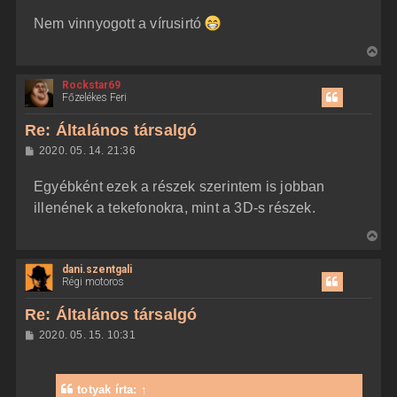
Nem vinnyogott a vírusirtó
V
i
Rockstar69
s
Főzelékes Feri
s
z
Re: Általános társalgó
a
H
2020. 05. 14. 21:36
a
o
z
t
Egyébként ezek a részek szerintem is jobban
z
e
á
illenének a tekefonokra, mint a 3D-s részek.
t
s
z
e
V
ó
j
l
i
á
é
dani.szentgali
s
s
r
Régi motoros
s
e
z
Re: Általános társalgó
a
H
2020. 05. 15. 10:31
a
o
z
t
z
e
á
totyak
írta:
↑
t
s