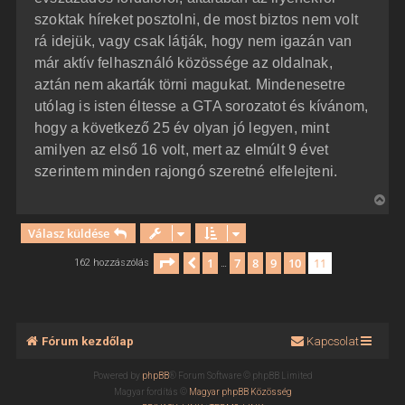
szoktak híreket posztolni, de most biztos nem volt
rá idejük, vagy csak látják, hogy nem igazán van
már aktív felhasználó közössége az oldalnak,
aztán nem akarták törni magukat. Mindenesetre
utólag is isten éltesse a GTA sorozatot és kívánom,
hogy a következő 25 év olyan jó legyen, mint
amilyen az első 16 volt, mert az elmúlt 9 évet
szerintem minden rajongó szeretné elfelejteni.
V
i
Válasz küldése
s
s
Oldal:
11
/
11
1
7
8
9
10
11
Előző
162 hozzászólás
…
z
a
a
t
Fórum kezdőlap
Kapcsolat
e
t
Powered by
phpBB
® Forum Software © phpBB Limited
e
Magyar fordítás ©
Magyar phpBB Közösség
j