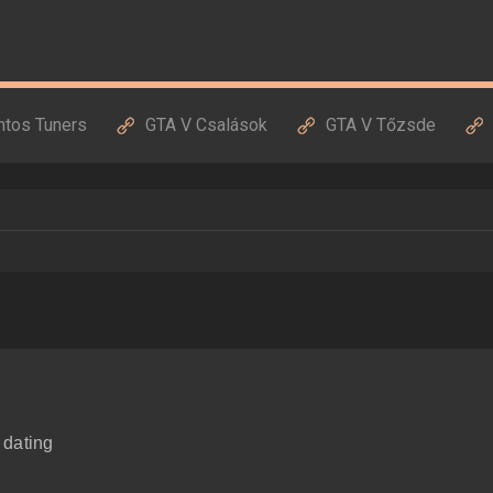
ntos Tuners
GTA V Csalások
GTA V Tőzsde
t dating