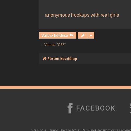
ó
l
á
anonymous hookups with real girls
s
Válasz küldése
Vissza: “OFF”
Fórum kezdőlap
FACEBOOK
A "GTA", a "Grand Theft Auto", a „Red Dead Redemption” és az epiz