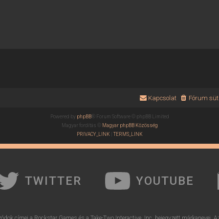
Kapcsolat
Fórum süti
Powered by
phpBB
® Forum Software © phpBB Limited
Magyar fordítás ©
Magyar phpBB Közösség
PRIVACY_LINK
|
TERMS_LINK
TWITTER
YOUTUBE
ódok címei a Rockstar Games és a Take-Two Interactive, Inc. bejegyzett márkanevei. A