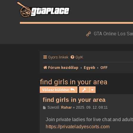
GTA Online Los Sa
Gyors linkek
GyIK
Fórum kezdőlap
Egyéb
OFF
find girls in your area
Válasz küldése
find girls in your area
H
Szerző:
Rahar
»
2025. 09. 12. 08:11
o
z
Join private ladies for live chat and adul
z
á
https://privateladyescorts.com
s
z