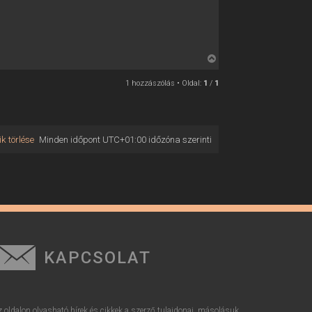
V
i
1 hozzászólás • Oldal:
1
/
1
s
s
z
a
k törlése
Minden időpont
UTC+01:00
időzóna szerinti
a
t
e
t
e
j
é
r
KAPCSOLAT
e
z oldalon olvasható hírek és cikkek a szerző tulajdonai, másolásuk