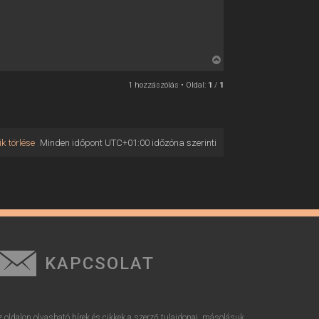
V
i
1 hozzászólás • Oldal:
1
/
1
s
s
z
a
k törlése
Minden időpont
UTC+01:00
időzóna szerinti
a
t
e
t
e
j
é
r
KAPCSOLAT
e
z oldalon olvasható hírek és cikkek a szerző tulajdonai, másolásuk