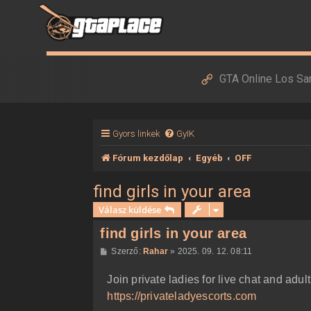
GTA Online Los Sa
Gyors linkek
GyIK
Fórum kezdőlap
Egyéb
OFF
find girls in your area
Válasz küldése
find girls in your area
H
Szerző:
Rahar
»
2025. 09. 12. 08:11
o
z
Join private ladies for live chat and adul
z
á
https://privateladyescorts.com
s
z