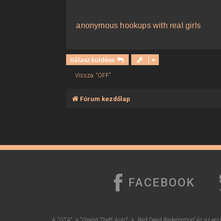
ó
l
á
anonymous hookups with real girls
s
Válasz küldése
Vissza: “OFF”
Fórum kezdőlap
FACEBOOK
A "GTA", a "Grand Theft Auto", a „Red Dead Redemption” és az epiz