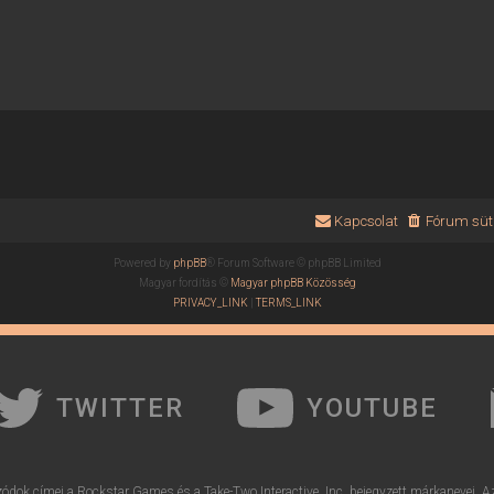
Kapcsolat
Fórum süti
Powered by
phpBB
® Forum Software © phpBB Limited
Magyar fordítás ©
Magyar phpBB Közösség
PRIVACY_LINK
|
TERMS_LINK
TWITTER
YOUTUBE
ódok címei a Rockstar Games és a Take-Two Interactive, Inc. bejegyzett márkanevei. A