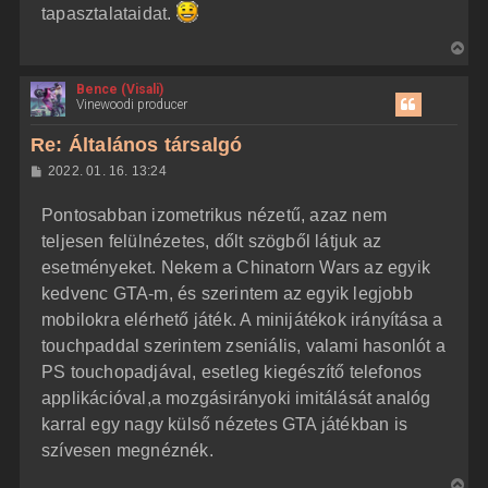
tapasztalataidat.
V
i
Bence (Visali)
s
Vinewoodi producer
s
z
Re: Általános társalgó
a
H
2022. 01. 16. 13:24
a
o
z
t
Pontosabban izometrikus nézetű, azaz nem
z
e
á
teljesen felülnézetes, dőlt szögből látjuk az
t
s
z
esetményeket. Nekem a Chinatorn Wars az egyik
e
ó
j
l
kedvenc GTA-m, és szerintem az egyik legjobb
á
é
mobilokra elérhető játék. A minijátékok irányítása a
s
r
touchpaddal szerintem zseniális, valami hasonlót a
e
PS touchopadjával, esetleg kiegészítő telefonos
applikációval,a mozgásirányoki imitálását analóg
karral egy nagy külső nézetes GTA játékban is
szívesen megnéznék.
V