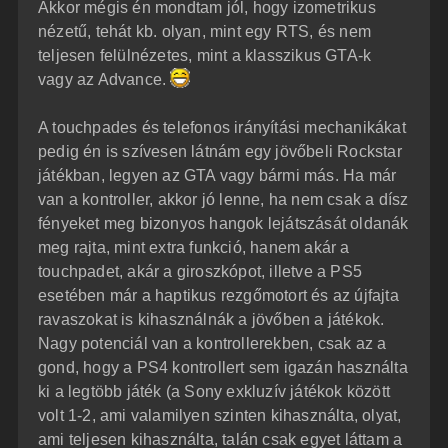
Akkor mégis én mondtam jól, hogy izometrikus
nézetű, tehát kb. olyan, mint egy RTS, és nem
teljesen felülnézetes, mint a klasszikus GTA-k
vagy az Advance.
A touchpades és telefonos irányítási mechanikákat
pedig én is szívesen látnám egy jövőbeli Rockstar
játékban, legyen az GTA vagy bármi más. Ha már
van a kontroller, akkor jó lenne, ha nem csak a dísz
fényeket meg bizonyos hangok lejátszását oldanák
meg rajta, mint extra funkció, hanem akár a
touchpadet, akár a giroszkópot, illetve a PS5
esetében már a haptikus rezgőmotort és az újfajta
ravaszokat is kihasználnák a jövőben a játékok.
Nagy potenciál van a kontrollerekben, csak az a
gond, hogy a PS4 kontrollert sem igazán használta
ki a legtöbb játék (a Sony exkluzív játékok között
volt 1-2, ami valamilyen szinten kihasználta, olyat,
ami teljesen kihasználta, talán csak egyet láttam a