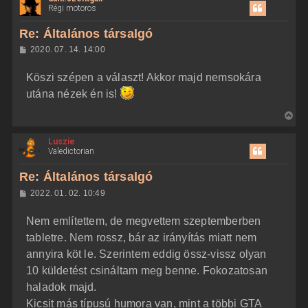
á
Régi motoros
é
s
s
r
z
Re: Általános társalgó
e
a
H
2020. 07. 14. 14:00
a
o
z
t
Köszi szépen a választ! Akkor majd nemsokára
z
e
á
utána nézek én is!
t
s
z
e
V
ó
j
l
i
á
é
Luszie
s
s
r
Valedictorian
s
e
z
Re: Általános társalgó
a
H
2022. 01. 02. 10:49
a
o
z
t
Nem említettem, de megvettem szeptemberben
z
e
á
tabletre. Nem rossz, bár az irányítás miatt nem
t
s
z
annyira köt le. Szerintem eddig össz-vissz olyan
e
ó
j
l
10 küldetést csináltam meg benne. Fokozatosan
á
é
haladok majd.
s
r
Kicsit más típusú humora van, mint a többi GTA