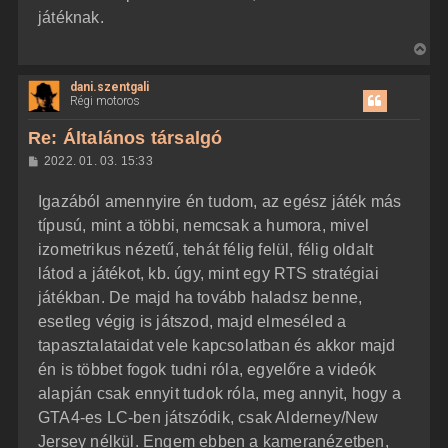
e
játéknak.
V
i
dani.szentgali
s
Régi motoros
s
z
Re: Általános társalgó
a
H
2022. 01. 03. 15:33
a
o
z
t
Igazából amennyire én tudom, az egész játék más
z
e
á
típusú, mint a többi, nemcsak a humora, mivel
t
s
z
izometrikus nézetű, tehát félig felül, félig oldalt
e
ó
j
l
látod a játékot, kb. úgy, mint egy RTS stratégiai
á
é
játékban. De majd ha tovább haladsz benne,
s
r
esetleg végig is játszod, majd elmeséled a
e
tapasztalataidat vele kapcsolatban és akkor majd
én is többet fogok tudni róla, egyelőre a videók
alapján csak ennyit tudok róla, meg annyit, hogy a
GTA4-es LC-ben játszódik, csak Alderney/New
Jersey nélkül. Engem ebben a kameranézetben,