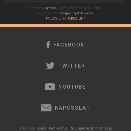
t
Powered by
phpBB
® Forum Software © phpBB Limited
e
Magyar fordítás ©
Magyar phpBB Közösség
j
PRIVACY_LINK
|
TERMS_LINK
é
r
e
FACEBOOK
TWITTER
YOUTUBE
KAPCSOLAT
A "GTA", a "Grand Theft Auto", a „Red Dead Redemption” és az