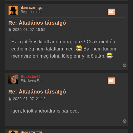
i
dani.szentgali
s
Régi motoros
s
z
Re: Általános társalgó
a
H
2020. 07. 07. 15:55
a
o
z
t
Ez a játék is kijött androidra, igaz? Csak mert én
z
e
á
eddig még nem találtam meg.
Bár nem tudom
t
s
z
mennyire éri meg tolni, főleg ennyi idő után.
e
ó
j
l
V
á
é
s
i
r
Rockstar69
s
e
Főzelékes Feri
s
z
Re: Általános társalgó
a
H
2020. 07. 07. 21:12
a
o
z
t
Igen, kijött androidra is pár éve.
z
e
á
t
s
V
z
e
i
ó
j
l
dani.szentgali
s