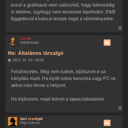
ezzel a grafikával nem valószínű, hogy bármeddig
is lekötne, úgyhogy nem tervezem kipróbálni. Ettől
függetlenül kíváncsi leszek majd a véleményedre.
V
i
Luszie
s
Valedictorian
s
z
Re: Általános társalgó
a
H
2022. 01. 03. 19:56
a
o
z
t
Felülnézetes. Még nem tudom, kijátszom-e az
z
e
á
irányítás miatt. Ha kijött volna konzolra vagy PC-re,
t
s
z
akkor más lenne a helyzet.
e
ó
j
l
á
é
Ha kijátszom, majd leírom a tapasztalataimat.
s
r
e
V
i
dani.szentgali
s
Régi motoros
s