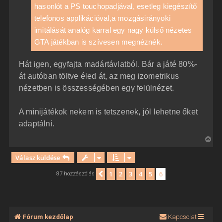
hasonlót a PS touchopadjával, esetleg kiegészítő
telefonos applikációval,a mozgásirányoki
imitálását analóg karral egy nagy külső nézetes
GTA játékban is szívesen megnéznék.
Hát igen, egyfajta madártávlatból. Bár a játé 80%-
át autóban töltve éled át, az meg izometrikus
nézetben is összességében egy felülnézet.
A minijátékok nekem is tetszenek, jól lehetne őket
adaptálni.
V
i
Válasz küldése
s
s
1
2
3
4
5
6
Előző
87 hozzászólás
z
a
a
t
Fórum kezdőlap
Kapcsolat
e