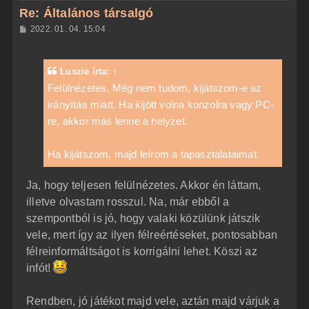
z
Re: Általános társalgó
a
H
2022. 01. 04. 15:04
a
o
z
t
z
e
á
Luszie
írta:
↑
t
s
z
Felülnézetes. Még nem tudom, kijátszom-e az
e
ó
j
irányítás miatt. Ha kijött volna konzolra vagy PC-
l
á
é
re, akkor más lenne a helyzet.
s
r
e
Ha kijátszom, majd leírom a tapasztalataimat.
Ja, hogy teljesen felülnézetes. Akkor én láttam,
illetve olvastam rosszul. Na, már ebből a
szempontból is jó, hogy valaki közülünk játszik
vele, mert így az ilyen félreértéseket, pontosabban
félreinformáltságot is korrigálni lehet. Köszi az
infót!
Rendben, jó játékot majd vele, aztán majd várjuk a