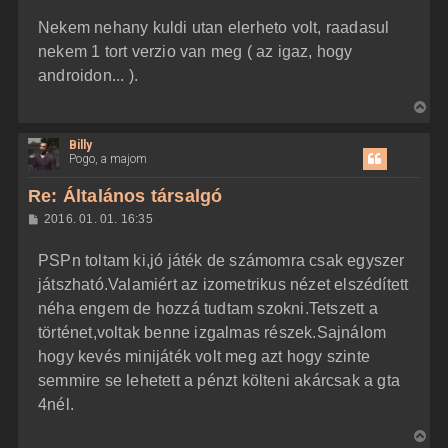
z
Nekem nehany kuldi utan elerheto volt, raadasul
z
á
nekem 1 tort verzio van meg ( az igaz, hogy
s
z
androidon... ).
ó
l
V
á
s
i
Billy
s
Pogo, a majom
s
z
Re: Általános társalgó
a
H
2016. 01. 01. 16:35
a
o
z
t
PSPn toltam ki,jó játék de számomra csak egyszer
z
e
á
játszható.Valamiért az izometrikus nézet elszédített
t
s
z
néha engem de hozzá tudtam szokni.Tetszett a
e
ó
j
l
történet,voltak benne izgalmas részek.Sajnálom
á
é
hogy kevés minijáték volt meg azt hogy szinte
s
r
semmire se lehetett a pénzt költeni akárcsak a gta
e
4nél.
V