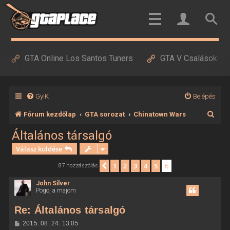
GTA Online Los Santos Tuners
GTA V Csalások
GyIK
Belépés
K
Fórum kezdőlap
GTA sorozat
Chinatown Wars
e
Általános társalgó
r
Válasz küldése
e
1
2
3
4
5
6
Előző
87 hozzászólás
s
John Silver
é
Pogo, a majom
s
Re: Általános társalgó
H
2015. 08. 24. 13:05
o