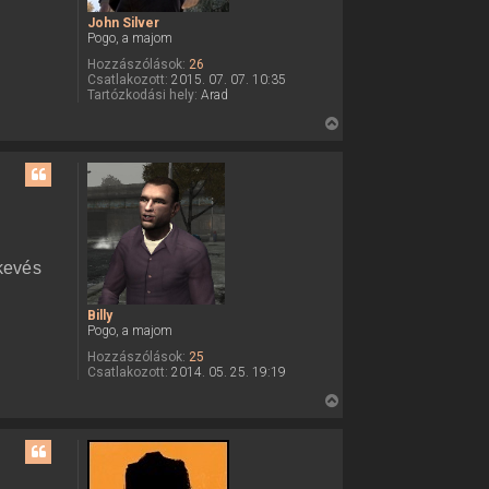
John Silver
Pogo, a majom
Hozzászólások:
26
Csatlakozott:
2015. 07. 07. 10:35
Tartózkodási hely:
Arad
V
i
s
s
z
a
a
kevés
t
e
Billy
t
Pogo, a majom
e
Hozzászólások:
25
j
Csatlakozott:
2014. 05. 25. 19:19
é
V
r
i
e
s
s
z