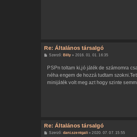
ó
l
á
s
Re: Általános társalgó
H
Szerző:
Billy
»
2016. 01. 01. 16:35
o
z
PSPn toltam ki,jó játék de számomra csak
z
á
néha engem de hozzá tudtam szokni.Tets
s
z
minijáték volt meg azt hogy szinte semmir
ó
l
á
s
Re: Általános társalgó
H
Szerző:
dani.szentgali
»
2020. 07. 07. 15:55
o