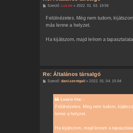
H
Szerző:
Luszie
»
2022. 01. 03. 19:56
o
z
Felülnézetes. Még nem tudom, kijátszom-e
z
á
más lenne a helyzet.
s
z
ó
l
Ha kijátszom, majd leírom a tapasztalata
á
s
Re: Általános társalgó
H
Szerző:
dani.szentgali
»
2022. 01. 04. 15:04
o
z
z
á
Luszie
írta:
↑
s
z
Felülnézetes. Még nem tudom, kijátszom
ó
lenne a helyzet.
l
á
s
Ha kijátszom, majd leírom a tapasztala