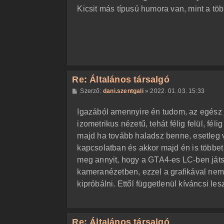
z
Kicsit más típusú humora van, mint a tö
ó
l
á
s
Re: Általános társalgó
H
Szerző:
dani.szentgali
»
2022. 01. 03. 15:33
o
z
Igazából amennyire én tudom, az egész j
z
á
izometrikus nézetű, tehát félig felül, féli
s
z
majd ha tovább haladsz benne, esetleg v
ó
l
kapcsolatban és akkor majd én is többet 
á
meg annyit, hogy a GTA4-es LC-ben ját
s
kameranézetben, ezzel a grafikával nem
kipróbálni. Ettől függetlenül kíváncsi l
Re: Általános társalgó