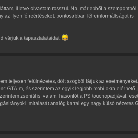
láttam, illetve olvastam rosszul. Na, már ebből a szempontból i
gy az ilyen félreértéseket, pontosabban félreinformáltságot is
d várjuk a tapasztalataidat.
m teljesen felülnézetes, dőlt szögből látjuk az esetményeket
c GTA-m, és szerintem az egyik legjobb mobilokra elérhető j
szerintem zseniális, valami hasonlót a PS touchopadjával, ese
zgásirányoki imitálását analóg karral egy nagy külső nézetes 