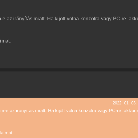
 az irányítás miatt. Ha kijött volna konzolra vagy PC-re, akk
imat.
2022. 01. 03.
-e az irányítás miatt. Ha kijött volna konzolra vagy PC-re, akkor
taimat.