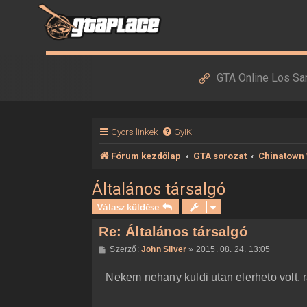
GTA Online Los Sa
Gyors linkek
GyIK
Fórum kezdőlap
GTA sorozat
Chinatown
Általános társalgó
Válasz küldése
Re: Általános társalgó
H
Szerző:
John Silver
»
2015. 08. 24. 13:05
o
z
Nekem nehany kuldi utan elerheto volt, r
z
á
s
z