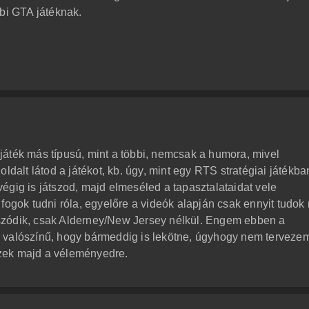
bbi GTA játéknak.
áték más típusú, mint a többi, nemcsak a humora, mivel
g oldalt látod a játékot, kb. úgy, mint egy RTS stratégiai játékb
égig is játszod, majd elmeséled a tapasztalataidat vele
fogok tudni róla, egyelőre a videók alapján csak ennyit tudok 
szódik, csak Alderney/New Jersey nélkül. Engem ebben a
 valószínű, hogy bármeddig is lekötne, úgyhogy nem terveze
eszek majd a véleményedre.