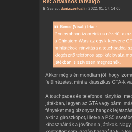
Re: Általános társalgó
H
Szerző:
dani.szentgali
»
2022. 01. 17. 14:05
o
z
z
á
Bence (Visali)
írta:
↑
s
z
Pontosabban izometrikus nézetű, azaz 
ó
a Chinatorn Wars az egyik kedvenc GTA
l
á
minijátékok irányítása a touchpaddal s
s
kiegészítő telefonos applikációval,a m
játékban is szívesen megnéznék.
Akkor mégis én mondtam jól, hogy izomet
felülnézetes, mint a klasszikus GTA-k 
A touchpades és telefonos irányítási me
játékban, legyen az GTA vagy bármi más.
fényeket meg bizonyos hangok lejátszásá
akár a giroszkópot, illetve a PS5 esetéb
kihasználnák a jövőben a játékok. Nagy 
kontrollert sem igazán használta ki a leg