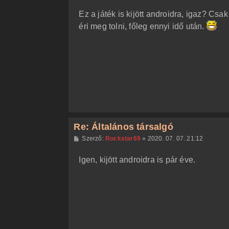
z
Ez a játék is kijött androidra, igaz? C
z
á
éri meg tolni, főleg ennyi idő után.
s
z
ó
l
á
s
Re: Általános társalgó
H
Szerző:
Rockstar69
»
2020. 07. 07. 21:12
o
z
Igen, kijött androidra is pár éve.
z
á
s
z
ó
l
á
s