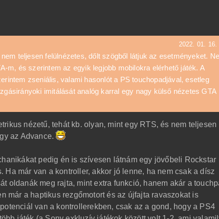
2022. 01. 16.
nem teljesen felülnézetes, dőlt szögből látjuk az esetményeket. 
-m, és szerintem az egyik legjobb mobilokra elérhető játék. A
zerintem zseniális, valami hasonlót a PS touchopadjával, esetleg
ozgásirányoki imitálását analóg karral egy nagy külső nézetes GTA
rikus nézetű, tehát kb. olyan, mint egy RTS, és nem teljesen
vagy az Advance.
chanikákat pedig én is szívesen látnám egy jövőbeli Rockstar
 Ha már van a kontroller, akkor jó lenne, ha nem csak a dísz
t oldanák meg rajta, mint extra funkció, hanem akár a touchp
en már a haptikus rezgőmotort és az újfajta ravaszokat is
potenciál van a kontrollerekben, csak az a gond, hogy a PS4
több játék (a Sony exkluzív játékok között volt 1-2, ami valami