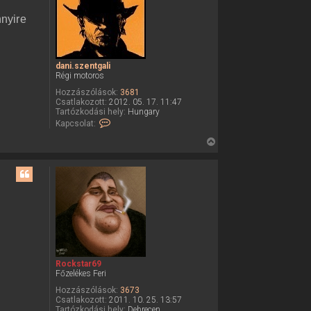
a
nyire
a
t
e
dani.szentgali
t
Régi motoros
e
Hozzászólások:
3681
j
Csatlakozott:
2012. 05. 17. 11:47
é
Tartózkodási hely:
Hungary
K
Kapcsolat:
r
a
e
p
V
c
i
s
o
s
l
s
a
z
t
f
a
e
a
l
v
t
é
e
t
Rockstar69
e
t
Főzelékes Feri
l
e
e
Hozzászólások:
3673
j
d
Csatlakozott:
2011. 10. 25. 13:57
a
é
Tartózkodási hely:
Debrecen