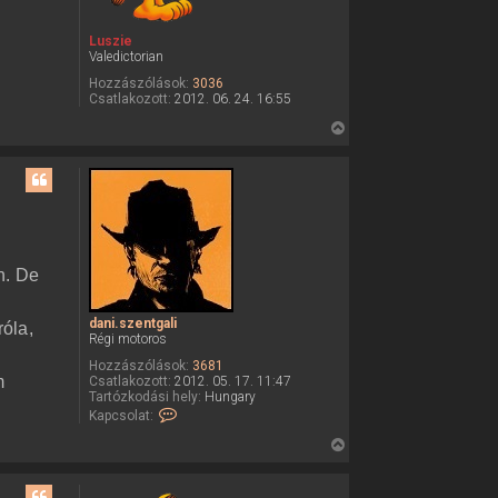
t
é
e
t
Luszie
e
t
Valedictorian
l
e
e
Hozzászólások:
3036
j
d
Csatlakozott:
2012. 06. 24. 16:55
a
é
n
V
r
i
i
.
e
s
s
z
s
e
n
z
t
a
g
a
a
an. De
l
t
i
e
f
dani.szentgali
e
róla,
t
Régi motoros
l
e
h
Hozzászólások:
3681
a
j
m
Csatlakozott:
2012. 05. 17. 11:47
s
é
Tartózkodási hely:
Hungary
z
K
Kapcsolat:
r
n
a
á
e
p
V
l
c
ó
i
s
v
o
s
a