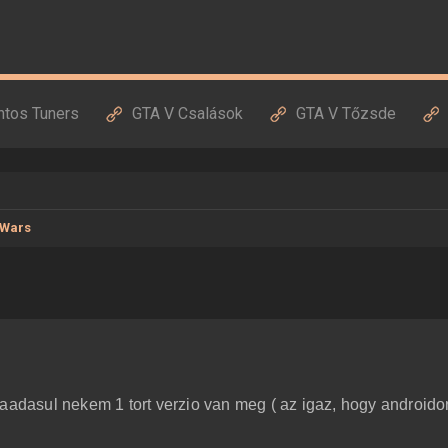
ntos Tuners
GTA V Csalások
GTA V Tőzsde
 Wars
aadasul nekem 1 tort verzio van meg ( az igaz, hogy androidon.