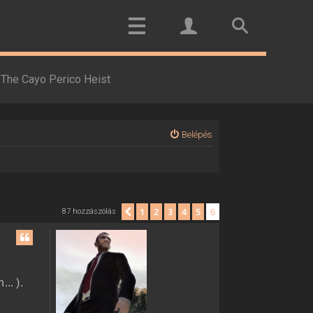
The Cayo Perico Heist
Belépés
1
2
3
4
5
6
Előző
87 hozzászólás
.. ).