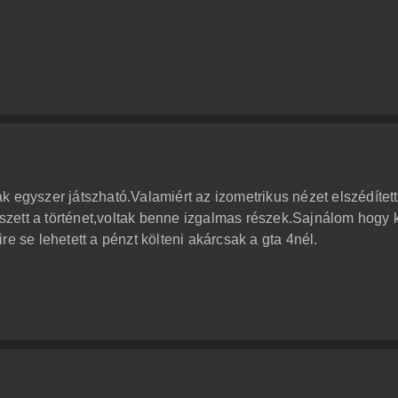
 egyszer játszható.Valamiért az izometrikus nézet elszédített
zett a történet,voltak benne izgalmas részek.Sajnálom hogy 
e se lehetett a pénzt költeni akárcsak a gta 4nél.