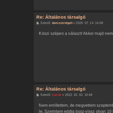
Re: Általános társalgó
H
Szerző:
dani.szentgali
»
2020. 07. 14. 14:00
o
z
Köszi szépen a választ! Akkor majd nem
z
á
s
z
ó
l
á
s
Re: Általános társalgó
H
Szerző:
Luszie
»
2022. 01. 02. 10:49
o
z
Nem említettem, de megvettem szeptember
z
á
le. Szerintem eddig össz-vissz olyan 1
s