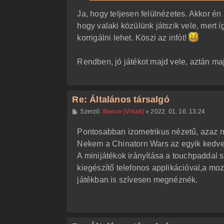
Ja, hogy teljesen felülnézetes. Akkor én 
hogy valaki közülünk játszik vele, mert í
korrigálni lehet. Köszi az infót!
Rendben, jó játékot majd vele, aztán maj
Re: Általános társalgó
H
Szerző:
Bence (Visali)
»
2022. 01. 16. 13:24
o
z
Pontosabban izometrikus nézetű, azaz ne
z
á
Nekem a Chinatorn Wars az egyik kedven
s
z
A minijátékok irányítása a touchpaddal 
ó
l
kiegészítő telefonos applikációval,a mo
á
játékban is szívesen megnéznék.
s