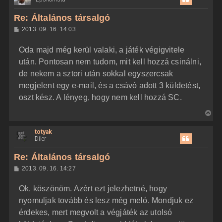
s
z
Re: Általános társalgó
a
H
2013. 09. 16. 14:03
a
o
z
t
Oda majd még kerül valaki, a játék végigvitele
z
e
á
után. Pontosan nem tudom, mit kell hozzá csinálni,
t
s
z
de nekem a sztori után sokkal egyszercsak
e
ó
j
l
megjelent egy e-mail, és a csávó adott 3 küldetést,
á
é
oszt kész. A lényeg, hogy nem kell hozzá SC.
s
r
e
V
i
totyak
s
Díler
s
z
Re: Általános társalgó
a
H
2013. 09. 16. 14:27
a
o
z
t
Ok, köszönöm. Azért ezt jelezhetné, hogy
z
e
á
nyomuljak tovább és lesz még meló. Mondjuk ez
t
s
z
érdekes, mert megvolt a végjáték az utolsó
e
ó
j