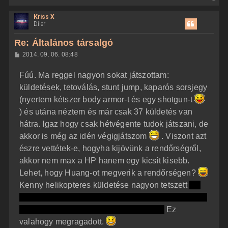
i
Kriss X
s
Díler
s
z
Re: Általános társalgó
a
H
2014. 09. 06. 08:48
a
o
z
t
Fúú. Ma reggel nagyon sokat játszottam:
z
e
á
küldetések, tetoválás, stunt jump, kaparós sorsjegy
t
s
z
(nyertem kétszer body armor-t és egy shotgun-t
e
ó
j
l
) és utána néztem és már csak 37 küldetés van
á
é
hátra. Igaz hogy csak hétvégente tudok játszani, de
s
r
akkor is még az idén végigjátszom
. Viszont azt
e
észre vettétek-e, hogyha kijövünk a rendőrségről,
akkor nem max a HP hanem egy kicsit kisebb.
Lehet, hogy Huang-ot megverik a rendőrségen?
Kenny helikopteres küldetése nagyon tetszett
az,
amikor teher autókat kell megvédeni az ellenséges
bandától és utána követni a helikoptert.
Ez
valahogy megragadott.