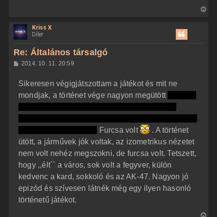
V
i
Kriss X
s
Díler
s
z
Re: Általános társalgó
a
H
2014. 10. 11. 20:59
a
o
z
t
Sikeresen végigjátszottam a játékot és mit ne
z
e
á
mondjak, a történet vége nagyon megütött
meghalt
t
s
z
Kenny, Chan, Hsin, Zhou, Rudy. Majdnem az
e
ó
j
l
összes küldetésadó meghalt, csak Vade Heston és
á
é
Lester maradt életben.
Furcsa volt
. A történet
s
r
ütött, a járművek jók voltak, az izometrikus nézetet
e
nem volt nehéz megszokni, de furcsa volt. Tetszett,
hogy ,,élt`` a város, sok volt a fegyver, külön
kedvenc a kard, sokkoló és az AK-47. Nagyon jó
epizód és szívesen látnék még egy ilyen hasonló
történetű játékot.
V