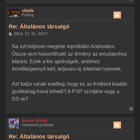
i
claude
s
Puding
s
z
Re: Általános társalgó
a
H
2014. 12. 31. 20:27
a
o
z
t
Na ezt teljesen megérte kipróbálni Androidon.
z
e
á
Össze sem hasonlítható az élmény az emulatorhoz
t
s
z
képest. Ezek a kis apróságok, amikhez
e
ó
j
l
érintőképernyő kell, teljesen új értelmet nyernek.
á
é
s
r
Azt tudja valaki esetleg, hogy ez az Android kiadás
e
grafikailag hová tehető? A PSP szintjére vagy a
DS-re?
V
i
Bence (Visali)
s
Vinewoodi producer
s
z
Re: Általános társalgó