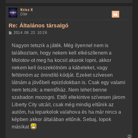
i
e
Kriss X
s
Díler
s
z
Re: Általános társalgó
a
H
2014. 08. 22. 10:26
a
o
z
t
Nagyon tetszik a játék. Még ilyennel nem is
z
e
á
találkoztam, hogy nekem kell elkészítenem a
t
s
z
Molotov-ot meg ha kocsit akarok lopni, akkor
e
ó
j
l
nekem kell összekötnöm a kábeleket, vagy
á
é
feltörnöm az önindító kódját. Ezeket szívesen
s
r
látnám a jövőbeli epizódokban is. Csak egy valami
e
nem tetszik: a mentőház. Nem lehet benne
szabadon mozogni. Ettől eltekintve szívesen járom
Liberty City utcáit, csak még mindig eltűnik az
autóm, ha leparkolok valahova és ha már nincs a
képben akkor általában eltűnik. Sebaj, lopok
másikat
V