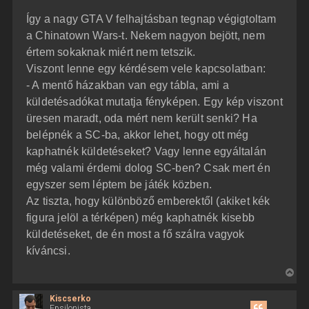
z
Így a nagy GTA V felhajtásban tegnap végigtoltam
z
á
a Chinatown Wars-t. Nekem nagyon bejött, nem
s
z
értem sokaknak miért nem tetszik.
ó
l
Viszont lenne egy kérdésem vele kapcsolatban:
á
- A mentő házakban van egy tábla, ami a
s
küldetésadókat mutatja fényképen. Egy kép viszont
üresen maradt, oda mért nem került senki? Ha
belépnék a SC-ba, akkor lehet, hogy ott még
kaphatnék küldetéseket? Vagy lenne egyáltalán
még valami érdemi dolog SC-ben? Csak mert én
egyszer sem léptem be játék közben.
Az tiszta, hogy különböző emberektől (akiket kék
figura jelöl a térképen) még kaphatnék kisebb
küldetéseket, de én most a fő szálra vagyok
kíváncsi.
V
i
Kiscserko
s
Epsilonista