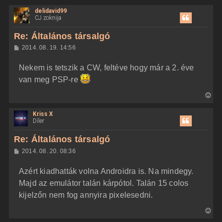
i
delidavid99
s
CJ zoknija
s
z
Re: Általános társalgó
a
H
2014. 08. 19. 14:56
a
o
z
t
Nekem is tetszik a CW, feltéve hogy már a 2. éve
z
e
á
van meg PSP-re
t
s
z
e
V
ó
j
l
i
á
é
Kriss X
s
s
r
Díler
s
e
z
Re: Általános társalgó
a
H
2014. 08. 20. 08:36
a
o
z
t
Azért kiadhatták volna Androidra is. Na mindegy.
z
e
á
Majd az emulátor talán kárpótol. Talán 15 colos
t
s
z
kijelzőn nem fog annyira pixelesedni.
e
ó
j
l
V
á
é
s
i