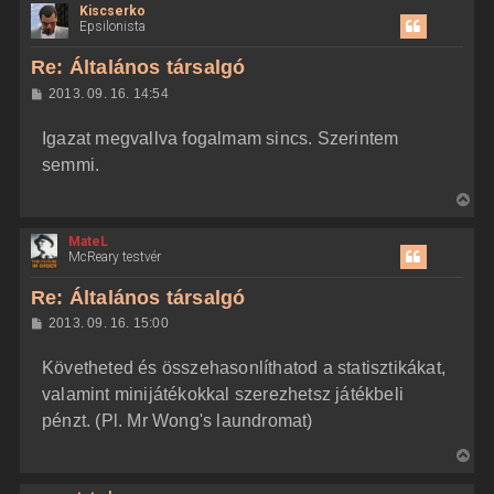
Kiscserko
s
Epsilonista
s
z
Re: Általános társalgó
a
H
2013. 09. 16. 14:54
a
o
z
t
Igazat megvallva fogalmam sincs. Szerintem
z
e
á
semmi.
t
s
z
e
V
ó
j
l
i
á
é
MateL
s
s
r
McReary testvér
s
e
z
Re: Általános társalgó
a
H
2013. 09. 16. 15:00
a
o
z
t
Követheted és összehasonlíthatod a statisztikákat,
z
e
á
valamint minijátékokkal szerezhetsz játékbeli
t
s
z
pénzt. (Pl. Mr Wong's laundromat)
e
ó
j
l
V
á
é
s
i
r