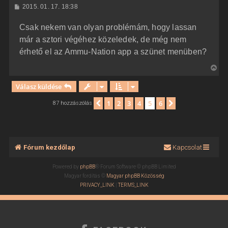
a
H
2015. 01. 17. 18:38
a
o
z
t
Csak nekem van olyan problémám, hogy lassan
z
e
á
már a sztori végéhez közeledek, de még nem
t
s
z
érhető el az Ammu-Nation app a szünet menüben?
e
ó
j
l
V
á
é
s
i
r
Válasz küldése
s
e
s
1
2
3
4
5
6
Előző
Következő
87 hozzászólás
z
a
a
t
Fórum kezdőlap
Kapcsolat
e
t
Powered by
phpBB
® Forum Software © phpBB Limited
e
Magyar fordítás ©
Magyar phpBB Közösség
j
PRIVACY_LINK
|
TERMS_LINK
é
r
e