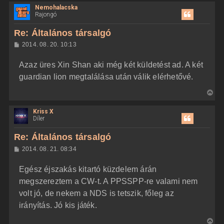
r
Nemohalacska
s
e
Rajongó
s
z
Re: Általános társalgó
a
H
2014. 08. 20. 10:13
a
o
z
t
Azaz üres Xin Shan aki még két küldetést ad. A két
z
e
á
guardian lion megtalálása után válik elérhetővé.
t
s
z
e
V
ó
j
l
i
á
é
Kriss X
s
s
r
Díler
s
e
z
Re: Általános társalgó
a
H
2014. 08. 21. 08:34
a
o
z
t
Egész éjszakás kitartó küzdelem árán
z
e
á
megszereztem a CW-t. A PPSSPP-re valami nem
t
s
z
volt jó, de nekem a NDS is tetszik, főleg az
e
ó
j
l
irányítás. Jó kis játék.
á
é
s
V
r