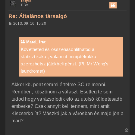
totyak
s
e
Díler
s
z
Re: Általános társalgó
a
H
2013. 09. 16. 15:20
a
o
z
t
z
e
á
MateL írta:
t
s
z
Követheted és összehasonlíthatod a
e
ó
j
statisztikákat, valamint minijátékokkal
l
á
é
szerezhetsz játékbeli pénzt. (Pl. Mr Wong's
s
r
laundromat)
e
Akkor kb. pont semmi értelme SC-re menni.
Rendben, köszönöm a választ. Esetleg te sem
tudod hogy varázsolódik elő az utolsó küldetésadó
emberke? Csak annyit kell tennem, mint amit
Kiscserko írt? Mászkáljak a városban és majd jön a
mail?
V