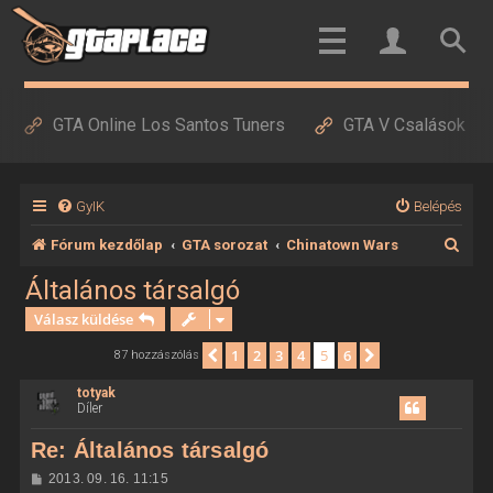
GTA Online Los Santos Tuners
GTA V Csalások
GyIK
Belépés
K
Fórum kezdőlap
GTA sorozat
Chinatown Wars
e
Általános társalgó
r
Válasz küldése
e
1
2
3
4
5
6
Előző
Következő
87 hozzászólás
s
totyak
é
Díler
s
Re: Általános társalgó
H
2013. 09. 16. 11:15
o