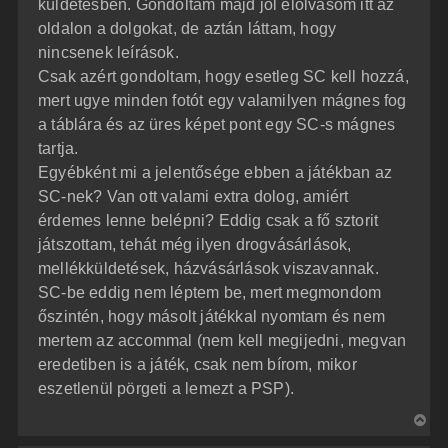
l
küldetésben. Gondoltam majd jól elolvasom itt az
á
é
oldalon a dolgokat, de aztán láttam, hogy
s
r
nincsenek leírások.
e
Csak azért gondoltam, hogy esetleg SC kell hozzá,
mert ugye minden fotót egy valamilyen mágnes fog
a táblára és az üres képet pont egy SC-s mágnes
tartja.
Egyébként mi a jelentősége ebben a játékban az
SC-nek? Van ott valami extra dolog, amiért
érdemes lenne belépni? Eddig csak a fő sztorit
játszottam, tehát még ilyen drogvásárlások,
mellékküldetések, házvásárlások viszavannak.
SC-be eddig nem léptem be, mert megmondom
őszintén, hogy másolt játékkal nyomtam és nem
mertem az accommal (nem kell megijedni, megvan
eredetiben is a játék, csak nem bírom, mikor
eszetlenül pörgeti a lemezt a PSP).
V
i