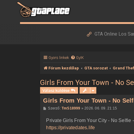
GTA Online Los Sa
Gyors linkek
GyIK
Fórum kezdőlap
GTA sorozat
Grand Thef
Girls From Your Town - No S
Válasz küldése
Girls From Your Town - No Sel
H
Szerző:
TmS18999
»
2026. 06. 09. 21:15
o
z
Private Girls From Your City - No Selfi
z
á
https://privatedates.life
s
z