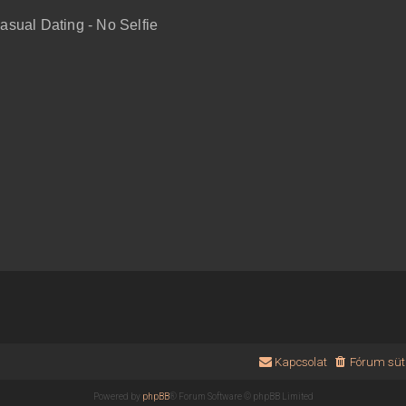
sual Dating - No Selfie
Kapcsolat
Fórum süti
Powered by
phpBB
® Forum Software © phpBB Limited