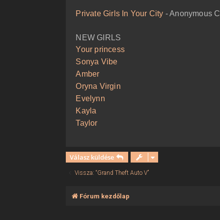
ó
l
Private Girls In Your City
- Anonymous Ca
á
s
NEW GIRLS
Your princess
Sonya Vibe
Amber
Oryna Virgin
Evelynn
Kayla
Taylor
Válasz küldése
Vissza: “Grand Theft Auto V”
Fórum kezdőlap