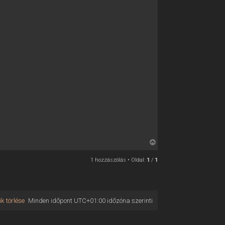
V
i
1 hozzászólás • Oldal:
1
/
1
s
s
z
a
k törlése
Minden időpont
UTC+01:00
időzóna szerinti
a
t
e