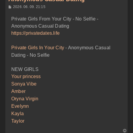
H
2026. 06. 09. 21:15
o
z
Private Girls From Your City - No Selfie -
z
á
Anonymous Casual Dating
s
z
https://privatedates.life
ó
l
á
Private Girls In Your City
- Anonymous Casual
s
Dating - No Selfie
NEW GIRLS
Your princess
Sonya Vibe
Amber
Oryna Virgin
Evelynn
Kayla
Taylor
V