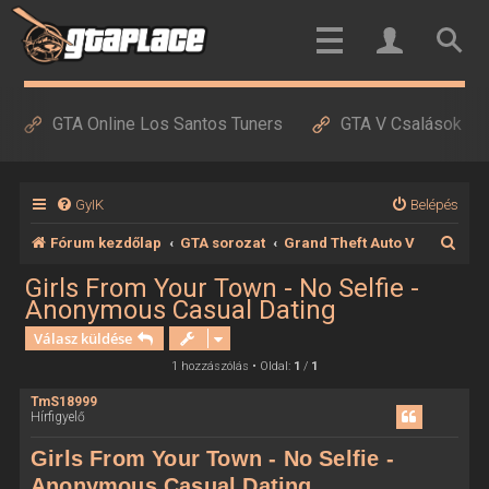
GTA Online Los Santos Tuners
GTA V Csalások
GyIK
Belépés
K
Fórum kezdőlap
GTA sorozat
Grand Theft Auto V
e
Girls From Your Town - No Selfie -
Anonymous Casual Dating
r
Válasz küldése
e
1 hozzászólás • Oldal:
1
/
1
s
é
TmS18999
Hírfigyelő
s
Girls From Your Town - No Selfie -
Anonymous Casual Dating