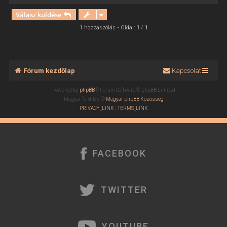
i
Válasz küldése
s
s
1 hozzászólás • Oldal:
1
/
1
z
a
a
t
Fórum kezdőlap
Kapcsolat
e
t
Powered by
phpBB
® Forum Software © phpBB Limited
e
Magyar fordítás ©
Magyar phpBB Közösség
j
PRIVACY_LINK
|
TERMS_LINK
é
r
e
FACEBOOK
TWITTER
YOUTUBE