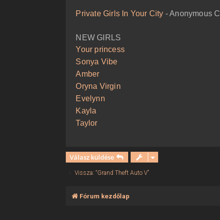
ó
l
Private Girls In Your City
- Anonymous Ca
á
s
NEW GIRLS
Your princess
Sonya Vibe
Amber
Oryna Virgin
Evelynn
Kayla
Taylor
Válasz küldése
Vissza: “Grand Theft Auto V”
Fórum kezdőlap