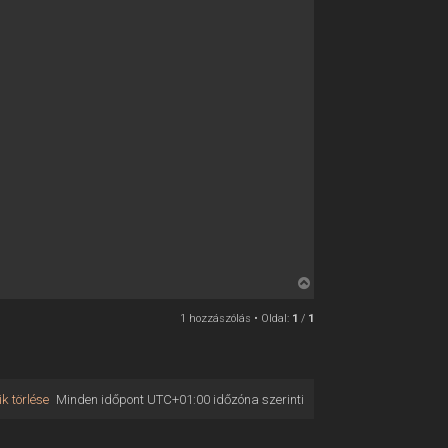
V
i
1 hozzászólás • Oldal:
1
/
1
s
s
z
a
k törlése
Minden időpont
UTC+01:00
időzóna szerinti
a
t
e