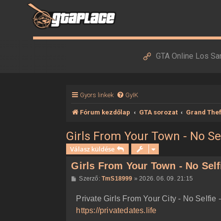
GTA Online Los Sa
Gyors linkek
GyIK
Fórum kezdőlap
GTA sorozat
Grand Thef
Girls From Your Town - No S
Válasz küldése
Girls From Your Town - No Sel
H
Szerző:
TmS18999
»
2026. 06. 09. 21:15
o
z
Private Girls From Your City - No Selfi
z
á
https://privatedates.life
s
z