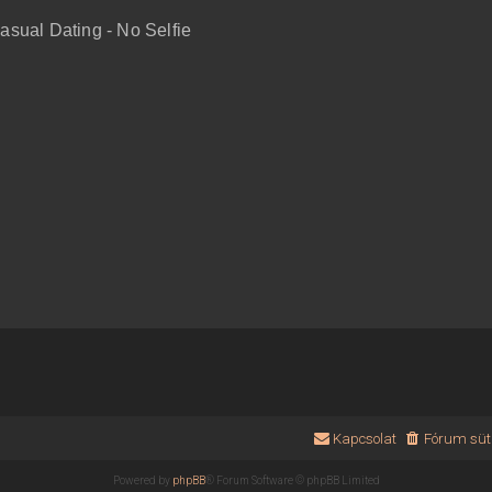
sual Dating - No Selfie
Kapcsolat
Fórum süti
Powered by
phpBB
® Forum Software © phpBB Limited