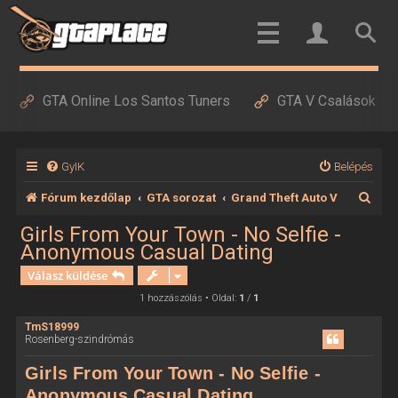
GTA Online Los Santos Tuners
GTA V Csalások
GyIK
Belépés
K
Fórum kezdőlap
GTA sorozat
Grand Theft Auto V
e
Girls From Your Town - No Selfie -
Anonymous Casual Dating
r
Válasz küldése
e
1 hozzászólás • Oldal:
1
/
1
s
é
TmS18999
Rosenberg-szindrómás
s
Girls From Your Town - No Selfie -
Anonymous Casual Dating