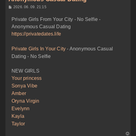
H
2026. 06. 09. 21:15
o
z
Private Girls From Your City - No Selfie -
z
á
Anonymous Casual Dating
s
z
https://privatedates.life
ó
l
á
Private Girls In Your City
- Anonymous Casual
s
Dating - No Selfie
NEW GIRLS
Your princess
Sonya Vibe
Amber
Oryna Virgin
Evelynn
Kayla
Taylor
V