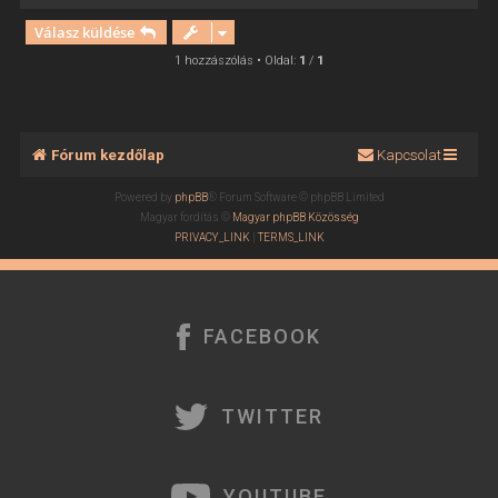
i
Válasz küldése
s
s
1 hozzászólás • Oldal:
1
/
1
z
a
a
t
Fórum kezdőlap
Kapcsolat
e
t
Powered by
phpBB
® Forum Software © phpBB Limited
e
Magyar fordítás ©
Magyar phpBB Közösség
j
PRIVACY_LINK
|
TERMS_LINK
é
r
e
FACEBOOK
TWITTER
YOUTUBE