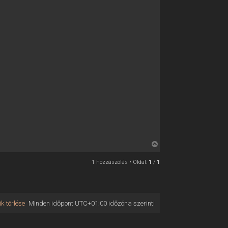
V
i
1 hozzászólás • Oldal:
1
/
1
s
s
z
a
k törlése
Minden időpont
UTC+01:00
időzóna szerinti
a
t
e