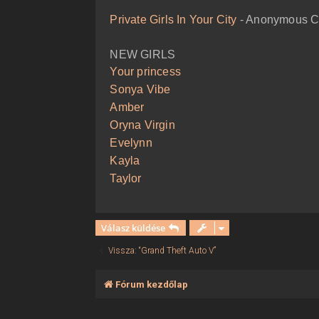
ó
l
Private Girls In Your City
- Anonymous Ca
á
s
NEW GIRLS
Your princess
Sonya Vibe
Amber
Oryna Virgin
Evelynn
Kayla
Taylor
Válasz küldése
Vissza: “Grand Theft Auto V”
Fórum kezdőlap