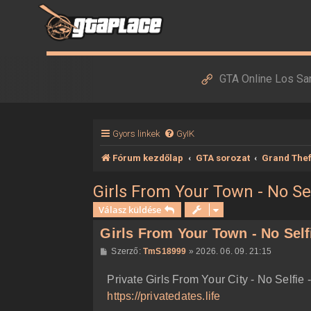
GTA Online Los Sa
Gyors linkek
GyIK
Fórum kezdőlap
GTA sorozat
Grand Thef
Girls From Your Town - No S
Válasz küldése
Girls From Your Town - No Sel
H
Szerző:
TmS18999
»
2026. 06. 09. 21:15
o
z
Private Girls From Your City - No Selfi
z
á
https://privatedates.life
s
z