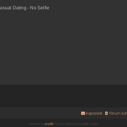
sual Dating - No Selfie
Kapcsolat
Fórum süti
Powered by
phpBB
® Forum Software © phpBB Limited