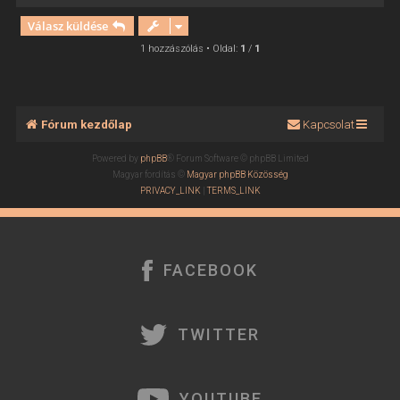
i
Válasz küldése
s
s
1 hozzászólás • Oldal:
1
/
1
z
a
a
t
Fórum kezdőlap
Kapcsolat
e
t
Powered by
phpBB
® Forum Software © phpBB Limited
e
Magyar fordítás ©
Magyar phpBB Közösség
j
PRIVACY_LINK
|
TERMS_LINK
é
r
e
FACEBOOK
TWITTER
YOUTUBE