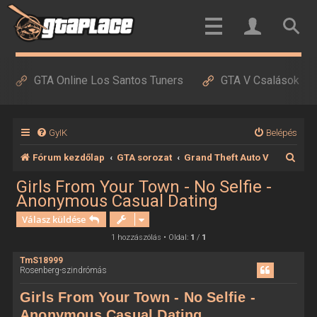
GTA Online Los Santos Tuners
GTA V Csalások
GyIK
Belépés
K
Fórum kezdőlap
GTA sorozat
Grand Theft Auto V
e
Girls From Your Town - No Selfie -
Anonymous Casual Dating
r
Válasz küldése
e
1 hozzászólás • Oldal:
1
/
1
s
é
TmS18999
Rosenberg-szindrómás
s
Girls From Your Town - No Selfie -
Anonymous Casual Dating