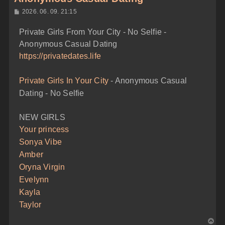
H
2026. 06. 09. 21:15
o
z
Private Girls From Your City - No Selfie -
z
á
Anonymous Casual Dating
s
z
https://privatedates.life
ó
l
á
Private Girls In Your City
- Anonymous Casual
s
Dating - No Selfie
NEW GIRLS
Your princess
Sonya Vibe
Amber
Oryna Virgin
Evelynn
Kayla
Taylor
V