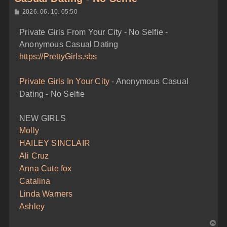
H
2026. 06. 10. 05:50
o
z
Private Girls From Your City - No Selfie -
z
á
Anonymous Casual Dating
s
z
https://PrettyGirls.sbs
ó
l
á
Private Girls In Your City
- Anonymous Casual
s
Dating - No Selfie
NEW GIRLS
Molly
HAILEY SINCLAIR
Ali Cruz
Anna Cute fox
Catalina
Linda Warners
Ashley
V