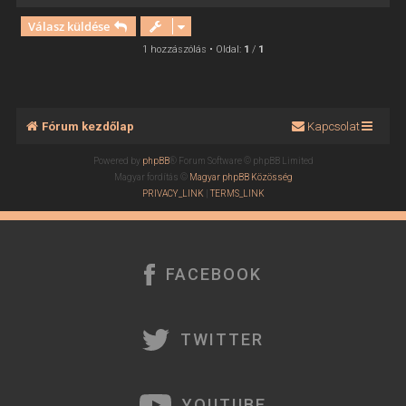
i
Válasz küldése
s
s
1 hozzászólás • Oldal:
1
/
1
z
a
a
t
Fórum kezdőlap
Kapcsolat
e
t
Powered by
phpBB
® Forum Software © phpBB Limited
e
Magyar fordítás ©
Magyar phpBB Közösség
j
PRIVACY_LINK
|
TERMS_LINK
é
r
e
FACEBOOK
TWITTER
YOUTUBE