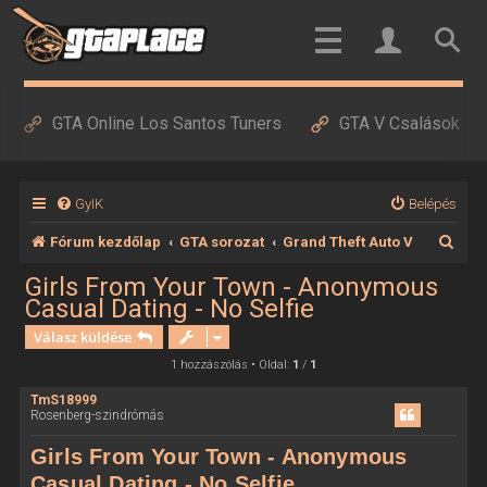
GTA Online Los Santos Tuners
GTA V Csalások
GyIK
Belépés
K
Fórum kezdőlap
GTA sorozat
Grand Theft Auto V
e
Girls From Your Town - Anonymous
Casual Dating - No Selfie
r
Válasz küldése
e
1 hozzászólás • Oldal:
1
/
1
s
é
TmS18999
Rosenberg-szindrómás
s
Girls From Your Town - Anonymous
Casual Dating - No Selfie