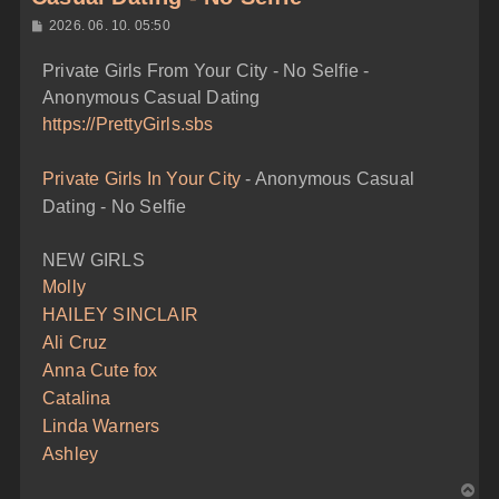
H
2026. 06. 10. 05:50
o
z
Private Girls From Your City - No Selfie -
z
á
Anonymous Casual Dating
s
z
https://PrettyGirls.sbs
ó
l
á
Private Girls In Your City
- Anonymous Casual
s
Dating - No Selfie
NEW GIRLS
Molly
HAILEY SINCLAIR
Ali Cruz
Anna Cute fox
Catalina
Linda Warners
Ashley
V