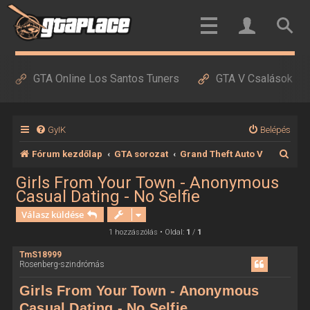
GTA Online Los Santos Tuners
GTA V Csalások
GyIK
Belépés
K
Fórum kezdőlap
GTA sorozat
Grand Theft Auto V
e
Girls From Your Town - Anonymous
Casual Dating - No Selfie
r
Válasz küldése
e
1 hozzászólás • Oldal:
1
/
1
s
é
TmS18999
Rosenberg-szindrómás
s
Girls From Your Town - Anonymous
Casual Dating - No Selfie