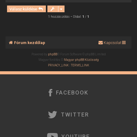
i
Válasz küldése
s
s
1 hozzászólás • Oldal:
1
/
1
z
a
a
t
Fórum kezdőlap
Kapcsolat
e
t
Powered by
phpBB
® Forum Software © phpBB Limited
e
Magyar fordítás ©
Magyar phpBB Közösség
j
PRIVACY_LINK
|
TERMS_LINK
é
r
e
FACEBOOK
TWITTER
YOUTUBE