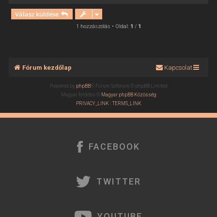
i
Válasz küldése
s
s
1 hozzászólás • Oldal:
1
/
1
z
a
a
t
Fórum kezdőlap
Kapcsolat
e
t
Powered by
phpBB
® Forum Software © phpBB Limited
e
Magyar fordítás ©
Magyar phpBB Közösség
j
PRIVACY_LINK
|
TERMS_LINK
é
r
e
FACEBOOK
TWITTER
YOUTUBE