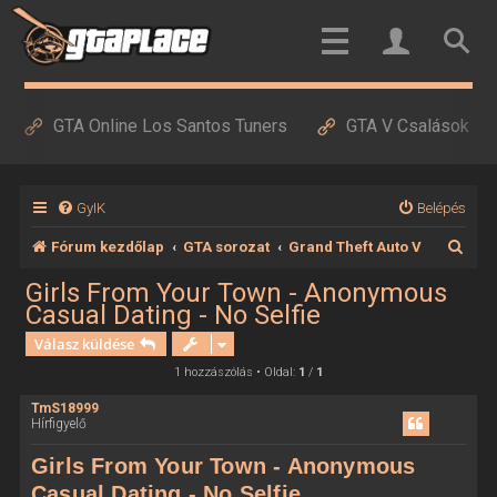
GTA Online Los Santos Tuners
GTA V Csalások
GyIK
Belépés
K
Fórum kezdőlap
GTA sorozat
Grand Theft Auto V
e
Girls From Your Town - Anonymous
Casual Dating - No Selfie
r
Válasz küldése
e
1 hozzászólás • Oldal:
1
/
1
s
é
TmS18999
Hírfigyelő
s
Girls From Your Town - Anonymous
Casual Dating - No Selfie