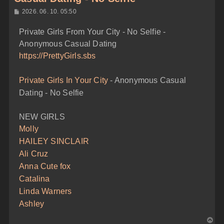
H
2026. 06. 10. 05:50
o
z
Private Girls From Your City - No Selfie -
z
á
Anonymous Casual Dating
s
z
https://PrettyGirls.sbs
ó
l
á
Private Girls In Your City
- Anonymous Casual
s
Dating - No Selfie
NEW GIRLS
Molly
HAILEY SINCLAIR
Ali Cruz
Anna Cute fox
Catalina
Linda Warners
Ashley
V