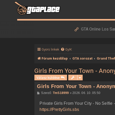
GTA Online Los Sa
Gyors linkek
GyIK
Fórum kezdőlap
GTA sorozat
Grand Thef
Girls From Your Town - Anon
Válasz küldése
Girls From Your Town - Anonym
H
Szerző:
TmS18999
»
2026. 06. 10. 05:50
o
z
Private Girls From Your City - No Selfi
z
á
https://PrettyGirls.sbs
s
z