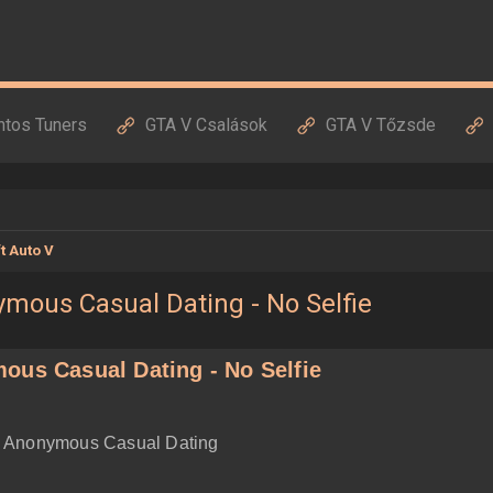
ntos Tuners
GTA V Csalások
GTA V Tőzsde
t Auto V
ymous Casual Dating - No Selfie
ous Casual Dating - No Selfie
e - Anonymous Casual Dating