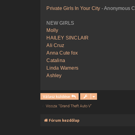
ó
l
Private Girls In Your City
- Anonymous Ca
á
s
NEW GIRLS
Molly
HAILEY SINCLAIR
Ali Cruz
Anna Cute fox
Catalina
Linda Warners
Ashley
Válasz küldése
Vissza: “Grand Theft Auto V”
Fórum kezdőlap