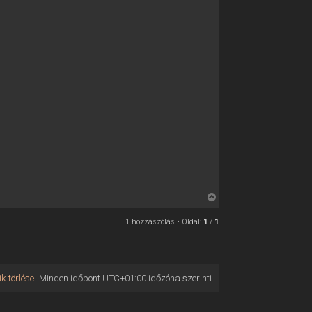
V
i
1 hozzászólás • Oldal:
1
/
1
s
s
z
a
k törlése
Minden időpont
UTC+01:00
időzóna szerinti
a
t
e