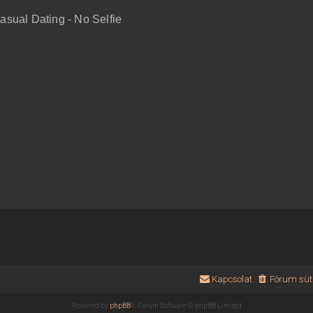
sual Dating - No Selfie
Kapcsolat
Fórum süti
Powered by
phpBB
® Forum Software © phpBB Limited