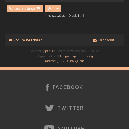
i
Válasz küldése
s
s
1 hozzászólás • Oldal:
1
/
1
z
a
a
t
Fórum kezdőlap
Kapcsolat
e
t
Powered by
phpBB
® Forum Software © phpBB Limited
e
Magyar fordítás ©
Magyar phpBB Közösség
j
PRIVACY_LINK
|
TERMS_LINK
é
r
e
FACEBOOK
TWITTER
YOUTUBE