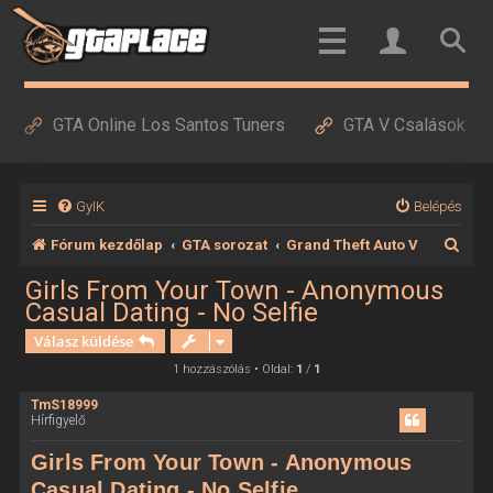
GTA Online Los Santos Tuners
GTA V Csalások
GyIK
Belépés
K
Fórum kezdőlap
GTA sorozat
Grand Theft Auto V
e
Girls From Your Town - Anonymous
Casual Dating - No Selfie
r
Válasz küldése
e
1 hozzászólás • Oldal:
1
/
1
s
é
TmS18999
Hírfigyelő
s
Girls From Your Town - Anonymous
Casual Dating - No Selfie