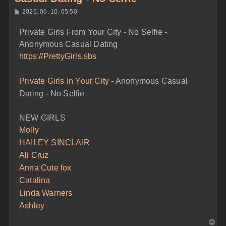
H
2026. 06. 10. 05:50
o
z
Private Girls From Your City - No Selfie -
z
á
Anonymous Casual Dating
s
z
https://PrettyGirls.sbs
ó
l
á
Private Girls In Your City
- Anonymous Casual
s
Dating - No Selfie
NEW GIRLS
Molly
HAILEY SINCLAIR
Ali Cruz
Anna Cute fox
Catalina
Linda Warners
Ashley
V