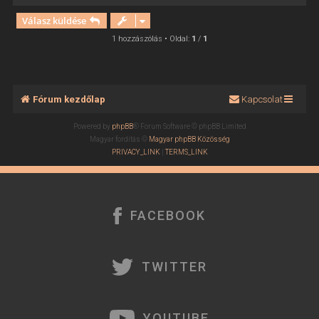
i
Válasz küldése
s
s
1 hozzászólás • Oldal:
1
/
1
z
a
a
t
Fórum kezdőlap
Kapcsolat
e
t
Powered by
phpBB
® Forum Software © phpBB Limited
e
Magyar fordítás ©
Magyar phpBB Közösség
j
PRIVACY_LINK
|
TERMS_LINK
é
r
e
FACEBOOK
TWITTER
YOUTUBE