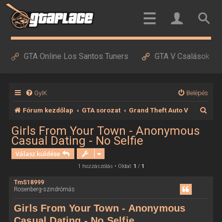
GTA Online Los Santos Tuners
GTA V Csalások
GyIK
Belépés
K
Fórum kezdőlap
GTA sorozat
Grand Theft Auto V
e
Girls From Your Town - Anonymous
Casual Dating - No Selfie
r
Válasz küldése
e
1 hozzászólás • Oldal:
1
/
1
s
é
TmS18999
Rosenberg-szindrómás
s
Girls From Your Town - Anonymous
Casual Dating - No Selfie