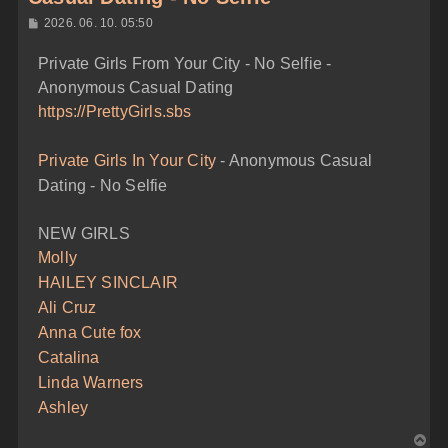
H
2026. 06. 10. 05:50
o
z
Private Girls From Your City - No Selfie -
z
á
Anonymous Casual Dating
s
z
https://PrettyGirls.sbs
ó
l
á
Private Girls In Your City
- Anonymous Casual
s
Dating - No Selfie
NEW GIRLS
Molly
HAILEY SINCLAIR
Ali Cruz
Anna Cute fox
Catalina
Linda Warners
Ashley
V