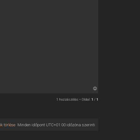
V
i
1 hozzászólás • Oldal:
1
/
1
s
s
z
a
k törlése
Minden időpont
UTC+01:00
időzóna szerinti
a
t
e