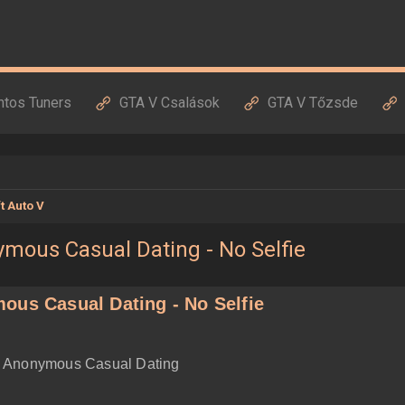
ntos Tuners
GTA V Csalások
GTA V Tőzsde
t Auto V
ymous Casual Dating - No Selfie
ous Casual Dating - No Selfie
e - Anonymous Casual Dating