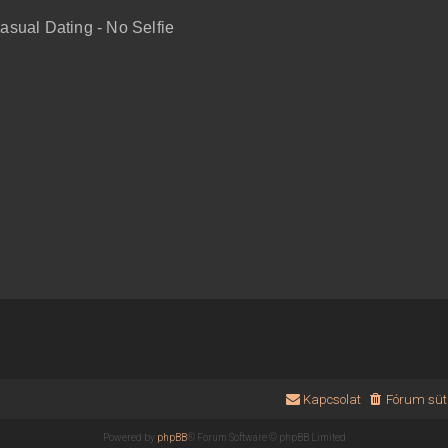
sual Dating - No Selfie
Kapcsolat
Fórum süti
Powered by
phpBB
® Forum Software © phpBB Limited