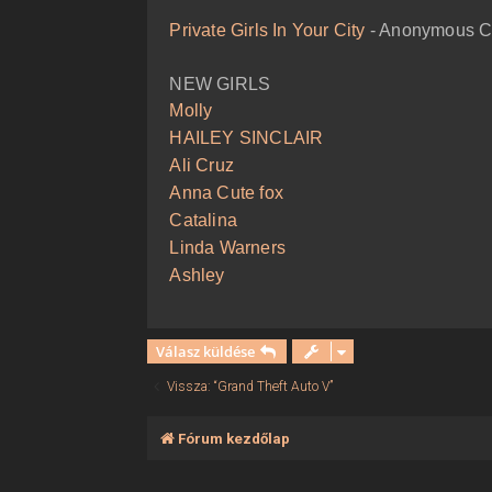
ó
l
Private Girls In Your City
- Anonymous Ca
á
s
NEW GIRLS
Molly
HAILEY SINCLAIR
Ali Cruz
Anna Cute fox
Catalina
Linda Warners
Ashley
Válasz küldése
Vissza: “Grand Theft Auto V”
Fórum kezdőlap