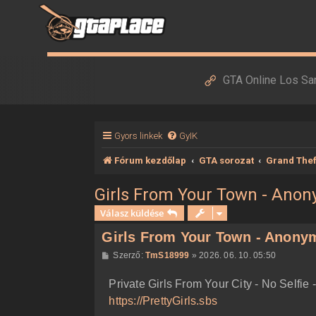
GTA Online Los Sa
Gyors linkek
GyIK
Fórum kezdőlap
GTA sorozat
Grand Thef
Girls From Your Town - Anon
Válasz küldése
Girls From Your Town - Anonym
H
Szerző:
TmS18999
»
2026. 06. 10. 05:50
o
z
Private Girls From Your City - No Selfi
z
á
https://PrettyGirls.sbs
s
z