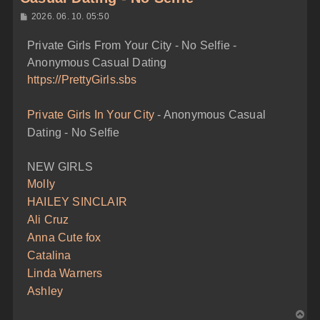
H
2026. 06. 10. 05:50
o
z
Private Girls From Your City - No Selfie -
z
á
Anonymous Casual Dating
s
z
https://PrettyGirls.sbs
ó
l
á
Private Girls In Your City
- Anonymous Casual
s
Dating - No Selfie
NEW GIRLS
Molly
HAILEY SINCLAIR
Ali Cruz
Anna Cute fox
Catalina
Linda Warners
Ashley
V