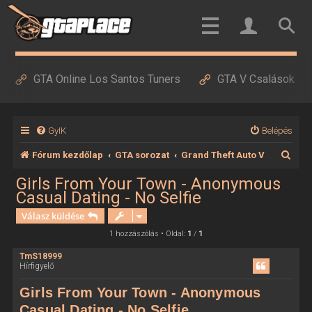
GTA Online Los Santos Tuners
GTA V Csalások
GyIK
Belépés
K
Fórum kezdőlap
GTA sorozat
Grand Theft Auto V
e
Girls From Your Town - Anonymous
Casual Dating - No Selfie
r
Válasz küldése
e
1 hozzászólás • Oldal:
1
/
1
s
é
TmS18999
Hírfigyelő
s
Girls From Your Town - Anonymous
Casual Dating - No Selfie