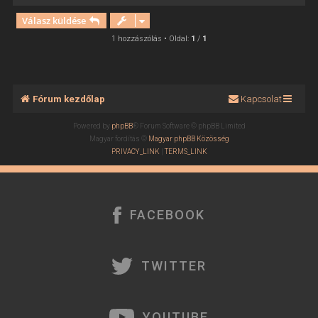
i
Válasz küldése
s
s
1 hozzászólás • Oldal:
1
/
1
z
a
a
t
Fórum kezdőlap
Kapcsolat
e
t
Powered by
phpBB
® Forum Software © phpBB Limited
e
Magyar fordítás ©
Magyar phpBB Közösség
j
PRIVACY_LINK
|
TERMS_LINK
é
r
e
FACEBOOK
TWITTER
YOUTUBE