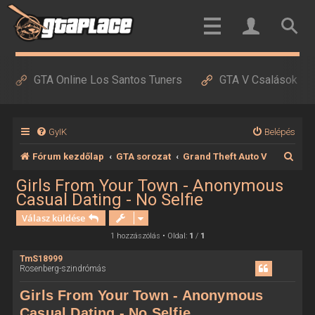
GTA Online Los Santos Tuners
GTA V Csalások
GyIK
Belépés
K
Fórum kezdőlap
GTA sorozat
Grand Theft Auto V
e
Girls From Your Town - Anonymous
Casual Dating - No Selfie
r
Válasz küldése
e
1 hozzászólás • Oldal:
1
/
1
s
é
TmS18999
Rosenberg-szindrómás
s
Girls From Your Town - Anonymous
Casual Dating - No Selfie