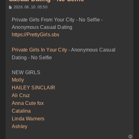
H
2026. 06. 10. 05:50
o
z
Private Girls From Your City - No Selfie -
z
á
Anonymous Casual Dating
s
z
https://PrettyGirls.sbs
ó
l
á
Private Girls In Your City
- Anonymous Casual
s
Dating - No Selfie
NEW GIRLS
Molly
HAILEY SINCLAIR
Ali Cruz
Anna Cute fox
Catalina
Linda Warners
Ashley
V