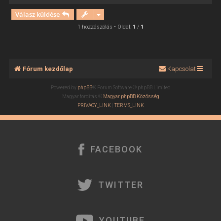
i
Válasz küldése
s
s
1 hozzászólás • Oldal:
1
/
1
z
a
a
t
Fórum kezdőlap
Kapcsolat
e
t
Powered by
phpBB
® Forum Software © phpBB Limited
e
Magyar fordítás ©
Magyar phpBB Közösség
j
PRIVACY_LINK
|
TERMS_LINK
é
r
e
FACEBOOK
TWITTER
YOUTUBE