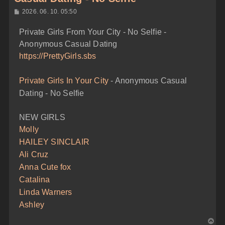
H
2026. 06. 10. 05:50
o
z
Private Girls From Your City - No Selfie -
z
á
Anonymous Casual Dating
s
z
https://PrettyGirls.sbs
ó
l
á
Private Girls In Your City
- Anonymous Casual
s
Dating - No Selfie
NEW GIRLS
Molly
HAILEY SINCLAIR
Ali Cruz
Anna Cute fox
Catalina
Linda Warners
Ashley
V