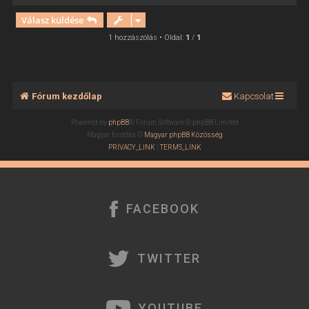
i
Válasz küldése
s
s
1 hozzászólás • Oldal:
1
/
1
z
a
a
t
Fórum kezdőlap
Kapcsolat
e
t
Powered by
phpBB
® Forum Software © phpBB Limited
e
Magyar fordítás ©
Magyar phpBB Közösség
j
PRIVACY_LINK
|
TERMS_LINK
é
r
e
FACEBOOK
TWITTER
YOUTUBE