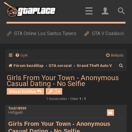
GTA Online Los Santos Tuners
GTA V Csalások
GyIK
Belépés
K
Fórum kezdőlap
GTA sorozat
Grand Theft Auto V
e
Girls From Your Town - Anonymous
Casual Dating - No Selfie
r
Válasz küldése
e
1 hozzászólás • Oldal:
1
/
1
s
é
TmS18999
Hírfigyelő
s
Girls From Your Town - Anonymous
Casual Dating - No Selfie