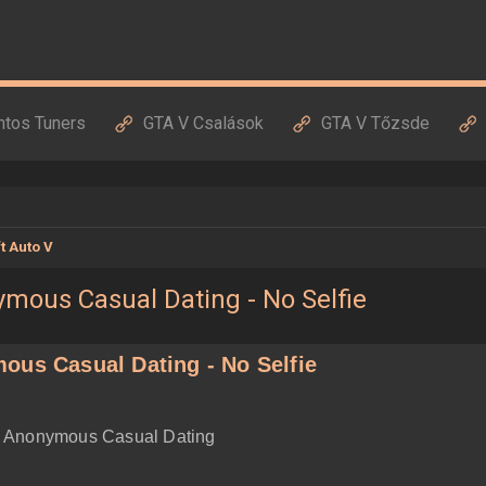
ntos Tuners
GTA V Csalások
GTA V Tőzsde
t Auto V
ymous Casual Dating - No Selfie
ous Casual Dating - No Selfie
e - Anonymous Casual Dating