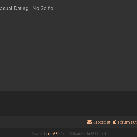
sual Dating - No Selfie
Kapcsolat
Fórum süti
Powered by
phpBB
® Forum Software © phpBB Limited