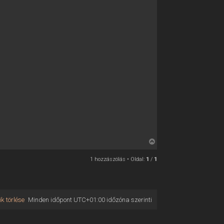
V
i
1 hozzászólás • Oldal:
1
/
1
s
s
z
a
k törlése
Minden időpont
UTC+01:00
időzóna szerinti
a
t
e