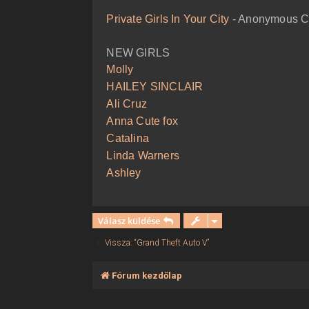
ó
l
Private Girls In Your City
- Anonymous Ca
á
s
NEW GIRLS
Molly
HAILEY SINCLAIR
Ali Cruz
Anna Cute fox
Catalina
Linda Warners
Ashley
Válasz küldése
Vissza: “Grand Theft Auto V”
Fórum kezdőlap