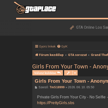
GTA Online Los Sa
Gyors linkek
GyIK
Fórum kezdőlap
GTA sorozat
Grand Thef
Girls From Your Town - Anon
Válasz küldése
Girls From Your Town - Anonym
H
Szerző:
TmS18999
»
2026. 06. 10. 05:50
o
z
Private Girls From Your City - No Selfi
z
á
https://PrettyGirls.sbs
s
z