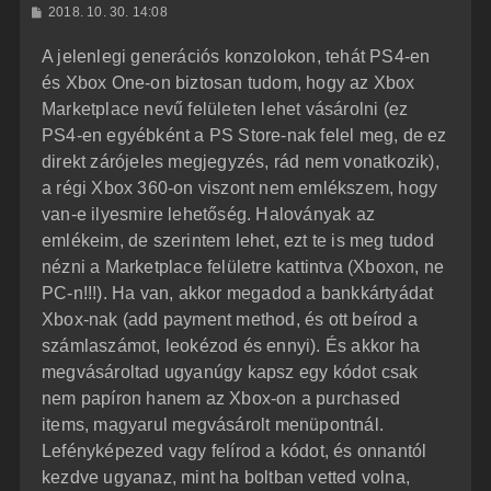
H
2018. 10. 30. 14:08
a
o
z
t
A jelenlegi generációs konzolokon, tehát PS4-en
z
e
á
és Xbox One-on biztosan tudom, hogy az Xbox
t
s
z
Marketplace nevű felületen lehet vásárolni (ez
e
ó
j
l
PS4-en egyébként a PS Store-nak felel meg, de ez
á
é
direkt zárójeles megjegyzés, rád nem vonatkozik),
s
r
a régi Xbox 360-on viszont nem emlékszem, hogy
e
van-e ilyesmire lehetőség. Haloványak az
emlékeim, de szerintem lehet, ezt te is meg tudod
nézni a Marketplace felületre kattintva (Xboxon, ne
PC-n!!!). Ha van, akkor megadod a bankkártyádat
Xbox-nak (add payment method, és ott beírod a
számlaszámot, leokézod és ennyi). És akkor ha
megvásároltad ugyanúgy kapsz egy kódot csak
nem papíron hanem az Xbox-on a purchased
items, magyarul megvásárolt menüpontnál.
Lefényképezed vagy felírod a kódot, és onnantól
kezdve ugyanaz, mint ha boltban vetted volna,