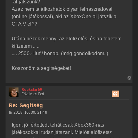
j
l
-al játszunk?
á
é
Azaz nem találkozhatok olyan felhasználoval
s
r
(online játékossal), aki az XboxOne-al játszik a
e
GTA V el??
Utána nézek mennyi az elöfizetés, és ha tehetem
kifizetem .....
.... 2500.-Huf / honap. (még gondolkodom..)
Köszönöm a segitségeket!
V
i
Rockstar69
s
Főzelékes Feri
s
z
Re: Segítség
a
H
2018. 10. 30. 21:48
a
o
z
t
Igen, jól értetted, tehát csak Xbox360-nas
z
e
á
játékosokkal tudsz játszani. Mielőtt előfizetsz
t
s