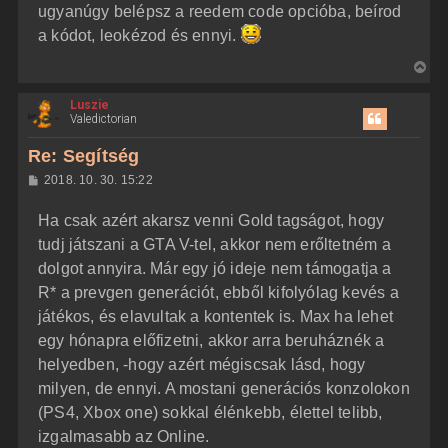
ugyanúgy belépsz a reedem code opcióba, beírod
a kódot, leokézod és ennyi.
V
i
Luszie
s
Valedictorian
s
z
Re: Segítség
a
H
2018. 10. 30. 15:22
a
o
z
t
Ha csak azért akarsz venni Gold tagságot, hogy
z
e
á
tudj játszani a GTA V-tel, akkor nem erőltetném a
t
s
z
dolgot annyira. Már egy jó ideje nem támogatja a
e
ó
j
l
R* a prevgen generációt, ebből kifolyólag kevés a
á
é
játékos, és elavultak a kontentek is. Max ha lehet
s
r
egy hónapra előfizetni, akkor arra beruháznék a
e
helyedben, -hogy azért mégiscsak lásd, hogy
milyen, de ennyi. A mostani generációs konzolokon
(PS4, Xbox one) sokkal élénkebb, élettel telibb,
izgalmasabb az Online.