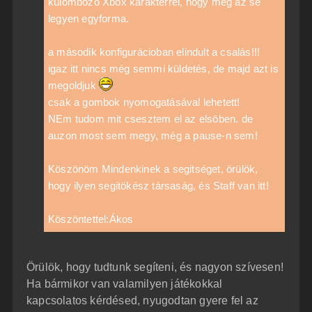
külömbözö Xbox karakterrel, hogy még az se
legyen egyforma.
a második konfigurácioban elindult a csalás!!!
igaz itt nincs még semmi küldetés, de majd azt is
megoldjuk
csak a gombok nyomogatásával lehetett!
NEm tudom mit csesztem el az elsöben. de
auzon most sem megy, még a pause-n sem!
Köszönöm Mindenkinek a segitséget, örülök,
hogy ilyen segitökész társaság, és Staff van itt!
Köszöntettel:Ákos
Örülök, hogy tudtunk segíteni, és nagyon szívesen!
Ha bármikor van valamilyen játékokkal
kapcsolatos kérdésed, nyugodtan gyere fel az