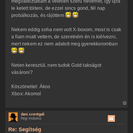
megváltoztattam a véletlen szerü nevemet, igy ujra
s
r
le kelett tölteni, de ezzel sincs gond, fél nap
e
probálkozás, és rájöttem
Nekem eddig soha nem volt X-boxom, most is csak
a fiam miatt vettem, de szeretném én is kiélvezni,
mert nekem ez nem adatott meg gyerekkoromban
Neten keresztül, nem tudok Gold takságot
vásároni?
Köszönettel: Ákos
Xbox: Akomol
V
i
dani.szentgali
s
Régi motoros
s
z
Re: Segítség
a