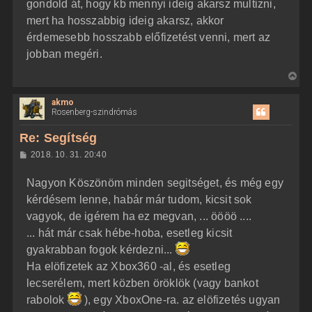
z
gondold át, hogy kb mennyi ideig akarsz multizni,
e
ó
j
l
mert ha hosszabbig ideig akarsz, akkor
á
é
érdemesebb hosszabb előfizetést venni, mert az
s
r
jobban megéri.
e
V
i
akmo
s
Rosenberg-szindrómás
s
z
Re: Segítség
a
H
2018. 10. 31. 20:40
a
o
z
t
Nagyon Köszönöm minden segitséget, és még egy
z
e
á
kérdésem lenne, habár már tudom, kicsit sok
t
s
z
vagyok, de igérem ha ez megvan, ... öööö ....
e
ó
j
l
... hát már csak hébe-hoba, esetleg kicsit
á
é
gyakrabban fogok kérdezni...
s
r
Ha elöfizetek az Xbox360 -al, és esetleg
e
lecserélem, mert közben öröklök (vagy bankot
rabolok
), egy XboxOne-ra. az elöfizetés ugyan