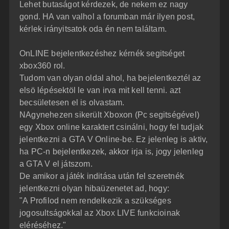
z
Lehet butaságot kérdezek, de nekem ez nagy
e
ó
j
l
gond. HA van valhol a forumban már ilyen post,
á
é
kérlek irányitsatok oda én nem találtam.
s
r
e
OnLINE bejelentkezéshez kérnék segitséget
xbox360 rol.
Tudom van olyan oldal ahol, ha bejelentkeztél az
elsö lépésektöl le van irva mit kell tenni. azt
becsületesen el is olvastam.
NAgynehezen sikerült Xboxon (Pc segitségével)
egy Xbox online karaktert csinálni, hogy fel tudjak
jelentkezni a GTA V Online-be. Ez jelenleg is aktiv,
ha PC-n bejelentkezek, akkor irja is, jogy jelenleg
a GTA V el játszom.
De amikor a játék inditása után fel szeretnék
jelentkezni olyan hibaüzenetet ad, hogy:
"A Profilod nem rendelkezik a szükséges
jogosultságokkal az Xbox LIVE funkcioinak
eléréséhez."