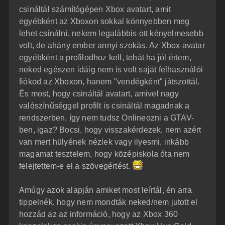
á
é
csináltál számítógépen Xbox avatart, amit
s
r
egyébként az Xboxon sokkal könnyebben meg
e
lehet csinálni, nekem legalábbis ott kényelmesebb
volt, de ahány ember annyi szokás. Az Xbox avatar
egyébként a profilodhoz kell, tehát ha jól értem,
neked egészen idáig nem is volt saját felhasználói
fiókod az Xboxon, hanem "vendégként" játszottál.
És most, hogy csináltál avatart, amivel nagy
valószínűséggel profilt is csináltál magadnak a
rendszerben, így nem tudsz Onlineozni a GTAV-
ben, igaz? Bocsi, hogy visszakérdezek, nem azért
van mert hülyének nézlek vagy ilyesmi, inkább
magamat tesztelem, hogy középiskola óta nem
felejtettem-e el a szövegértést.
Amúgy azok alapján amiket most leírtál, én arra
tippelnék, hogy nem mondták neked/nem jutott el
hozzád az az információ, hogy az Xbox 360