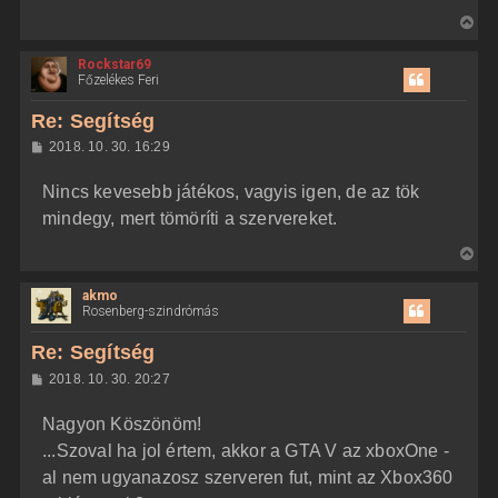
V
i
Rockstar69
s
Főzelékes Feri
s
z
Re: Segítség
a
H
2018. 10. 30. 16:29
a
o
z
t
Nincs kevesebb játékos, vagyis igen, de az tök
z
e
á
mindegy, mert tömöríti a szervereket.
t
s
z
e
V
ó
j
l
i
á
é
akmo
s
s
r
Rosenberg-szindrómás
s
e
z
Re: Segítség
a
H
2018. 10. 30. 20:27
a
o
z
t
Nagyon Köszönöm!
z
e
á
...Szoval ha jol értem, akkor a GTA V az xboxOne -
t
s
z
al nem ugyanazosz szerveren fut, mint az Xbox360
e
ó