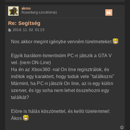
i
akmo
s
Rosenberg-szindrómás
s
z
Re: Segítség
a
H
2018. 11. 02. 01:15
a
o
z
t
Nos akkor megint igénybe venném türelmeteket
z
e
á
t
s
z
Egyik barátom-Ismerösöm PC-n játszik a GTA V
e
ó
j
l
vel. (nem ON-Line)
á
é
Ha én az Xbox360 -nal On line regisztrálok, és
s
r
inditok egy karaktert, hogy tuduk vele "találkozni"
e
Mármint, ha PC-n játszik On line, az is egy külön
szerver, és igy soha nem lehet összehozni egy
találkát?
Elöre is hálás köszönettel, és kellö türelemmel:
Ákos
V