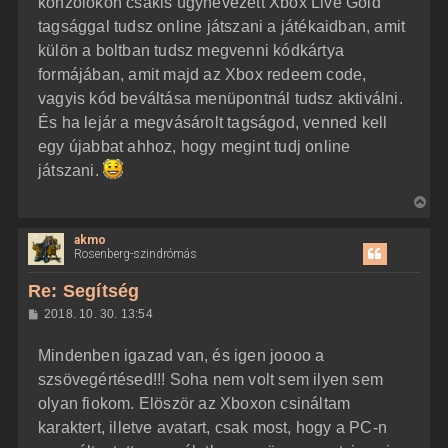
konzolokon csakis úgynevezett Xbox Live Gold
tagsággal tudsz online játszani a játékaidban, amit
külön a boltban tudsz megvenni kódkártya
formájában, amit majd az Xbox redeem code,
vagyis kód beváltása menüpontnál tudsz aktiválni.
És ha lejár a megvásárolt tagságod, venned kell
egy újabbat ahhoz, hogy megint tudj online
játszani.
V
i
akmo
s
Rosenberg-szindrómás
s
z
Re: Segítség
a
H
2018. 10. 30. 13:54
a
o
z
t
Mindenben igazad van, és igen joooo a
z
e
á
szsövegértésed!!! Soha nem volt sem ilyen sem
t
s
z
olyan fiokom. Elöször az Xboxon csináltam
e
ó
j
l
karaktert, illetve avatart, csak most, hogy a PC-n
á
é