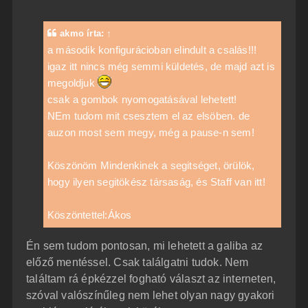
z
z
á
akmo
írta:
↑
s
z
a második konfigurácioban elindult a csalás!!!
ó
igaz itt nincs még semmi küldetés, de majd azt is
l
á
megoldjuk
s
csak a gombok nyomogatásával lehetett!
NEm tudom mit csesztem el az elsöben. de
auzon most sem megy, még a pause-n sem!
Köszönöm Mindenkinek a segitséget, örülök,
hogy ilyen segitökész társaság, és Staff van itt!
Köszöntettel:Ákos
Én sem tudom pontosan, mi lehetett a galiba az
előző mentéssel. Csak találgatni tudok. Nem
találtam rá épkézzel fogható választ az interneten,
szóval valószínűleg nem lehet olyan nagy gyakori