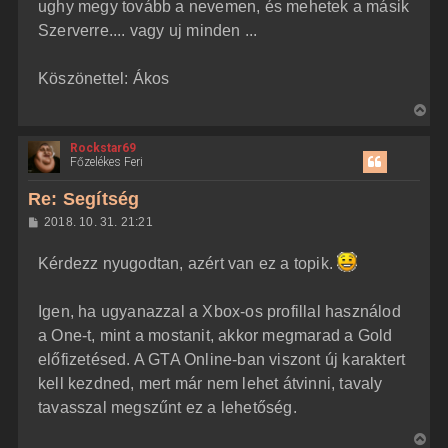
ughy megy tovább a nevemen, és mehetek a másik
Szerverre.... vagy uj minden ...
Köszönettel: Ákos
V
i
Rockstar69
s
Főzelékes Feri
s
z
Re: Segítség
a
H
2018. 10. 31. 21:21
a
o
z
t
Kérdezz nyugodtan, azért van ez a topik.
z
e
á
t
s
z
Igen, ha ugyanazzal a Xbox-os profillal használod
e
ó
j
l
a One-t, mint a mostanit, akkor megmarad a Gold
á
é
előfizetésed. A GTA Online-ban viszont új karaktert
s
r
kell kezdned, mert már nem lehet átvinni, tavaly
e
tavasszal megszűnt ez a lehetőség.
V