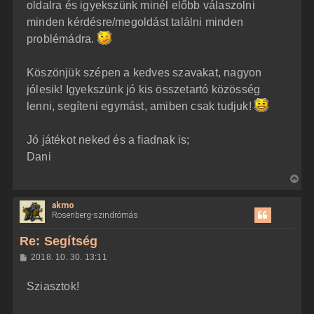
oldalra és igyekszünk minél előbb válaszolni
minden kérdésre/megoldást találni minden
problémádra.
Köszönjük szépen a kedves szavakat, nagyon
jólesik! Igyekszünk jó kis összetartó közösség
lenni, segíteni egymást, amiben csak tudjuk!
Jó játékot neked és a fiadnak is;
Dani
V
i
akmo
s
Rosenberg-szindrómás
s
z
Re: Segítség
a
H
2018. 10. 30. 13:11
a
o
z
t
Sziasztok!
z
e
á
t
s