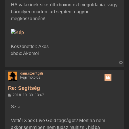
HA valakinek sikerült xboxon ezt megoldania, vagy
bármilyen modon tud segiteni nagyon
megköszönném!
Köszönettel: Ákos
xbox: Akomol
V
i
dani.szentgali
s
Régi motoros
s
z
Re: Segítség
a
H
2018. 10. 30. 13:47
a
o
z
t
Szia!
z
e
á
t
s
z
Vettél Xbox Live Gold tagságot? Mert ha nem,
e
ó
j
l
akkor semmiben nem tudsz multizni, hiába