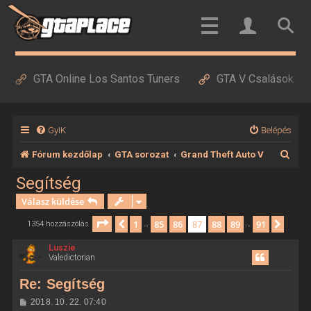
GTA Online Los Santos Tuners
GTA V Csalások
GyIK
Belépés
K
Fórum kezdőlap
GTA sorozat
Grand Theft Auto V
e
Segítség
r
Válasz küldése
e
Oldal:
87
/
91
1
85
86
87
88
89
91
Előző
Követ
1354 hozzászólás
…
…
s
Luszie
é
Valedictorian
s
Re: Segítség
H
2018. 10. 22. 07:40
o