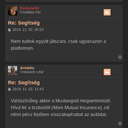
i
Rockstar69
s
Főzelékes Feri
s
z
Re: Segítség
a
H
2018. 11. 02. 05:20
a
o
z
t
Nem tudtok együtt játszani, csak ugyanazon a
z
e
á
platformon.
t
s
z
e
V
ó
j
l
i
á
é
Arminho
s
s
r
Vinewoodi sztár
s
e
z
Re: Segítség
a
H
2018. 11. 02. 11:43
a
o
z
t
Valószínűleg akkor a Mustangod megsemmisült.
z
e
á
Hívd fel a biztosítót (Mors Mutual Insurance), ott
t
s
z
némi pénz fejében visszakaphatod az autódat.
e
ó
j
l
V
á
é