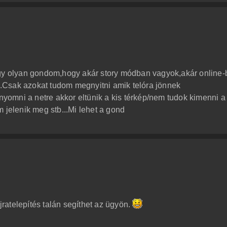
egy olyan gondom,hogy akár story módban vagyok,akár online
.Csak azokat tudom megnyitni amik telóra jönnek
omni a netre akkor eltünik a kis térkép/nem tudok kimenni a
 jelenik meg stb...Mi lehet a gond
újratelepítés talán segíthet az ügyön.