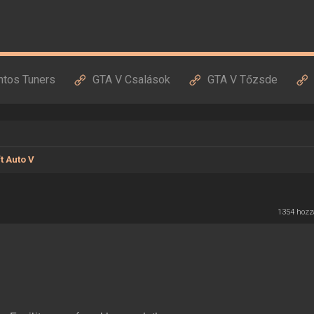
ntos Tuners
GTA V Csalások
GTA V Tőzsde
t Auto V
1354 hozz