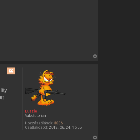
V
i
s
s
z
a
ity
a
tt
t
e
Luszie
t
Valedictorian
e
Hozzászólások:
3036
j
Csatlakozott:
2012. 06. 24. 16:55
é
V
r