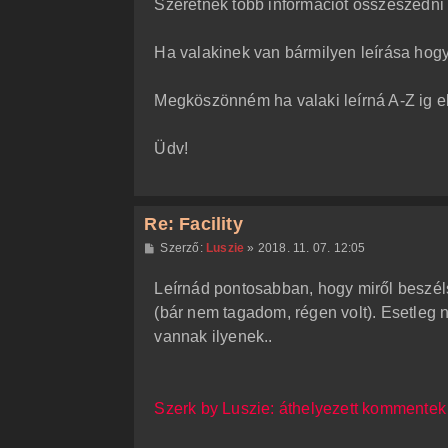
Szeretnék több információt összeszedni 
ó
l
á
Ha valakinek van bármilyen leírása hog
s
Megköszönném ha valaki leírná A-Z ig e
Üdv!
Re: Facility
H
Szerző:
Luszie
»
2018. 11. 07. 12:05
o
z
Leírnád pontosabban, hogy miről beszél
z
á
(bár nem tagadom, régen volt). Esetleg 
s
z
vannak ilyenek..
ó
l
á
s
Szerk by Luszie: áthelyezett kommentek