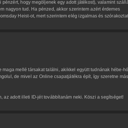
 pénzért, hogy megöljenek egy adott játékost), valamint száll
em nagyon tud. Ha pénzed, akkor szerintem azért érdemes
omsday Heist-ot, mert szerintem elég izgalmas és szórakoztat
 maga mellé társakat találni, akikkel együtt tudnának hébe-h
angolul, de mivel az Online csapatjátékra épít, így szeretne má
 az adott illeti ID-jét továbbítanám neki. Köszi a segítséget!