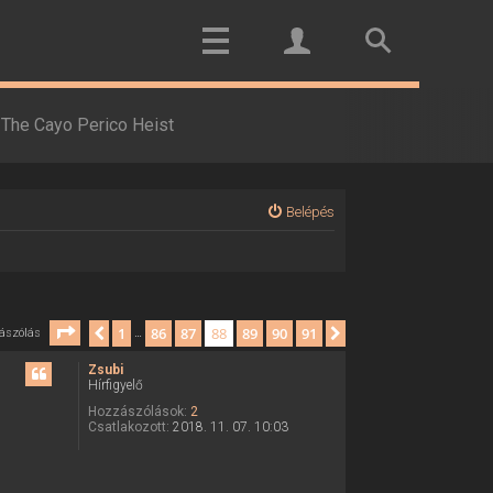
The Cayo Perico Heist
Belépés
Oldal:
88
/
91
1
86
87
88
89
90
91
Előző
Következő
ászólás
…
Zsubi
Hírfigyelő
Hozzászólások:
2
Csatlakozott:
2018. 11. 07. 10:03