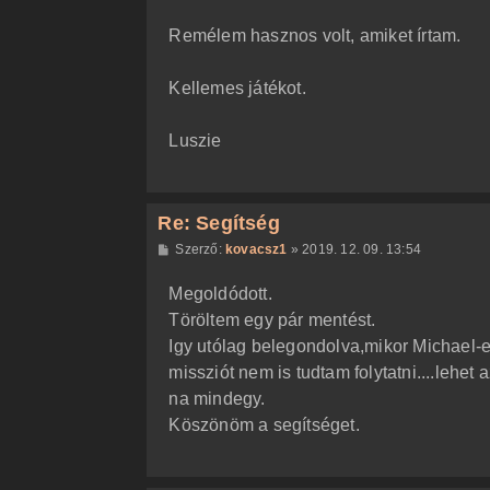
Remélem hasznos volt, amiket írtam.
Kellemes játékot.
Luszie
Re: Segítség
H
Szerző:
kovacsz1
»
2019. 12. 09. 13:54
o
z
Megoldódott.
z
á
Töröltem egy pár mentést.
s
z
Igy utólag belegondolva,mikor Michael-el
ó
l
missziót nem is tudtam folytatni....lehet
á
na mindegy.
s
Köszönöm a segítséget.