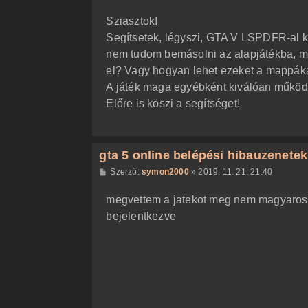
o
z
Sziasztok!
z
á
Segítsetek, légyszi, GTA V LSPDFR-al ka
s
z
nem tudom bemásolni az alapjátékba, me
ó
l
el? Vagy hogyan lehet ezeket a mappáka
á
A játék maga egyébként kiválóan működ
s
Előre is köszi a segítséget!
gta 5 online belépési hibauzenetek
H
Szerző:
symon2000
»
2019. 11. 21. 21:40
o
z
megvettem a jatekot meg nem magyaros
z
á
bejelentkezve
s
z
ó
l
á
s