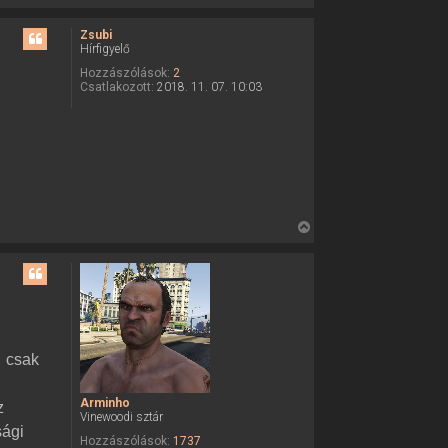
i
e
s
Zsubi
Hírfigyelő
s
z
Hozzászólások:
2
Csatlakozott:
2018. 11. 07. 10:03
a
a
t
e
t
e
j
V
é
i
r
s
e
s
z
a
a
, csak
t
e
Arminho
z
t
Vinewoodi sztár
e
sági
Hozzászólások:
1737
j