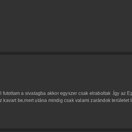
 futottam a sivatagba akkor egyszer csak elraboltak .Így az E
 az kavart be,mert utána mindig csak valami zarándok területet í