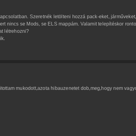
pcsolatban. Szeretnék letölteni hozzá pack-eket, járműveket
rt nincs se Mods, se ELS mappám. Valamit telepítéskor ront
t létrehozni?
ik.
itottam mukodott,azota hibauzenetet dob,meg,hogy nem vagy