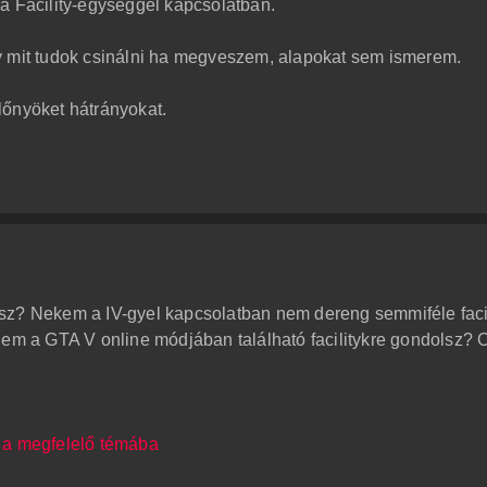
a Facility-egységgel kapcsolatban.
y mit tudok csinálni ha megveszem, alapokat sem ismerem.
lőnyöket hátrányokat.
sz? Nekem a IV-gyel kapcsolatban nem dereng semmiféle facil
nem a GTA V online módjában található facilitykre gondolsz? O
 a megfelelő témába