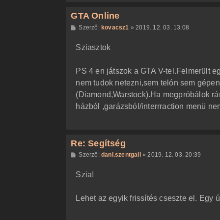
GTA Online
H
Szerző:
kovacsz1
»
2019. 12. 03. 13:08
o
z
Sziasztok
z
á
s
z
PS 4 en játszok a GTA V-tel.Felmerült 
ó
l
nem tudok netezni,sem telón sem gépen
á
(Diamond,Warstock).Ha megpróbálok rány
s
házból ,garázsból/interrraction menü nem
Re: Segítség
H
Szerző:
dani.szentgali
»
2019. 12. 03. 20:39
o
z
Szia!
z
á
s
z
Lehet az egyik frissítés cseszte el. Egy 
ó
l
á