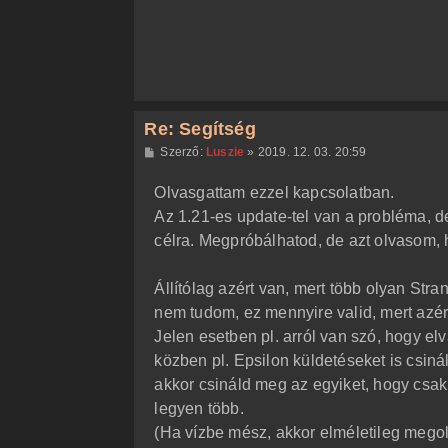
s
Re: Segítség
H
Szerző:
Luszie
»
2019. 12. 03. 20:59
o
z
Olvasgattam ezzel kapcsolatban.
z
á
Az 1.21-es update-tel van a probléma, de
s
z
célra. Megpróbálhatod, de azt olvasom, 
ó
l
á
Állítólag azért van, mert több olyan Str
s
nem tudom, ez mennyire valid, mert azért
Jelen esetben pl. arról van szó, hogy el
közben pl. Epsilon küldetéseket is csiná
akkor csináld meg az egyiket, hogy csak
legyen több.
(Ha vízbe mész, akkor elméletileg megol