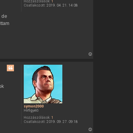
z
Hozzászólások:
1
Csatlakozott:
2019. 04. 21. 14:08
a
a
, de
t
ottam
e
t
e
j
é
V
r
i
e
s
s
z
a
ok
a
t
e
symon2000
t
Hírfigyelő
e
Hozzászólások:
1
j
Csatlakozott:
2019. 09. 27. 09:18
é
V
r