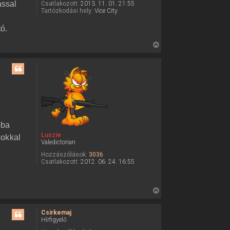
ással
Csatlakozott:
2013. 11. 01. 21:55
é
Tartózkodási hely:
Vice City
r
ó.
e
V
i
s
s
z
a
a
t
óba
e
Luszie
sokkal
t
Valedictorian
e
Hozzászólások:
3036
j
Csatlakozott:
2012. 06. 24. 16:55
é
r
e
V
i
s
Csirkemaj
Hírfigyelő
s