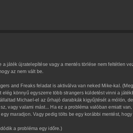
 a játék újratelepítése vagy a mentés törlése nem feltétlen ve
hogy az nem vált be.
angers and Freaks feladat is aktiválva van neked Mike-kal. (Me
 elég könnyű egyszerre több strangers küldetést vinni a játék
vállaltad Michael-el az űrhajó darabkák kigyűjtését a mólón, d
lsz, vagy valami mást... Ha ez a probléma valóban emiatt van,
 egy maradjon. Vagy pedig tölts be egy korábbi mentést, hogy
dódik a probléma egy időre.)