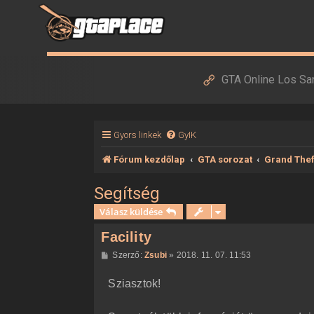
GTA Online Los Sa
Gyors linkek
GyIK
Fórum kezdőlap
GTA sorozat
Grand Thef
Segítség
Válasz küldése
Facility
H
Szerző:
Zsubi
»
2018. 11. 07. 11:53
o
z
Sziasztok!
z
á
s
z