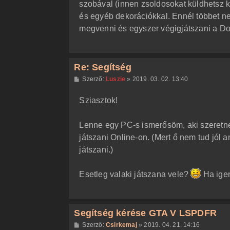
szobával (innen zsoldosokat küldhetsz ki
és egyéb dekorációkkal. Ennél többet n
megvenni és egyszer végigjátszani a Do
Re: Segítség
H
Szerző:
Luszie
»
2019. 03. 02. 13:40
o
z
Sziasztok!
z
á
s
z
Lenne egy PC-s ismerősöm, aki szeretne
ó
l
játszani Online-on. (Mert ő nem tud jól 
á
játszani.)
s
Esetleg valaki játszana vele?
Ha igen,
Segítség kérése GTA V LSPDFR
H
Szerző:
Csirkemaj
»
2019. 04. 21. 14:16