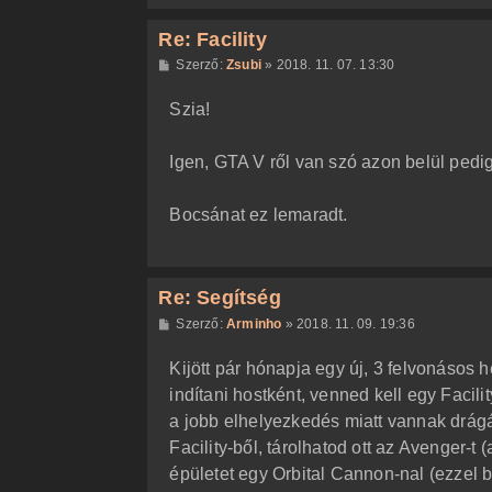
Re: Facility
H
Szerző:
Zsubi
»
2018. 11. 07. 13:30
o
z
Szia!
z
á
s
z
Igen, GTA V ről van szó azon belül pedi
ó
l
á
Bocsánat ez lemaradt.
s
Re: Segítség
H
Szerző:
Arminho
»
2018. 11. 09. 19:36
o
z
Kijött pár hónapja egy új, 3 felvonásos
z
á
indítani hostként, venned kell egy Facili
s
z
a jobb elhelyezkedés miatt vannak drágá
ó
l
Facility-ből, tárolhatod ott az Avenger-t 
á
épületet egy Orbital Cannon-nal (ezzel b
s