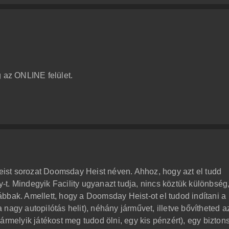
g az ONLINE felület.
 heist sorozat Doomsday Heist néven. Ahhoz, hogy azt el tudd
ty-t. Mindegyik Facility ugyanazt tudja, nincs köztük különbség
bbak. Amellett, hogy a Doomsday Heist-ot el tudod indítani a
(a nagy autopilótás helit), néhány járművet, illetve bővítheted a
ármelyik játékost meg tudod ölni, egy kis pénzért), egy bizton