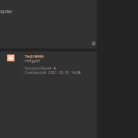
tarter
V
i
s
TmS18999
Hírfigyelő
s
z
Hozzászólások:
4
Csatlakozott:
2021. 03. 01. 16:08
a
a
t
e
t
e
j
é
r
e