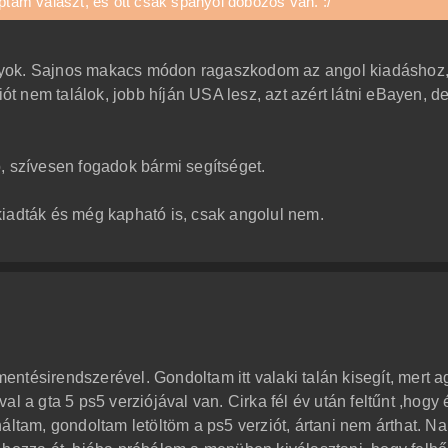
aptam választ, és ott csak spanyol dobozos van. :/
gyok. Sajnos makacs módon ragaszkodom az angol kiadáshoz,
 nem találok, jobb híján USA lesz, azt azért látni eBayen, d
, szívesen fogadok bármi segítséget.
kiadták és még kapható is, csak angolul nem.
ntésirendszerével. Gondoltam itt valaki talán kisegít, mert a
l a gta 5 ps5 verziójával van. Cirka fél év után feltűnt ,hogy 
áltam, gondoltam letöltöm a ps5 verziót, ártani nem árthat. Na