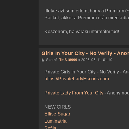
Illetve azt sem értem, hogy a Premium é
Packet, akkor a Premium után miért adtá
Köszönöm, ha valaki informálni tud!
Girls In Your City - No Verify - A
H
Szerző:
TmS18999
»
2026. 05. 11. 01:10
o
z
Private Girls In Your City - No Verify -
z
á
https://PrivateLadyEscorts.com
s
z
ó
l
Private Lady From Your City
- Anonymous
á
s
NEW GIRLS
Ellise Sugar
Luminatria
Sofiia