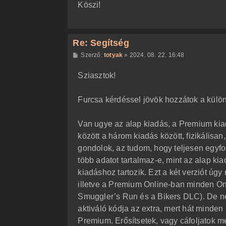
Köszi!
Re: Segítség
H
Szerző:
totyak
»
2024. 08. 22. 16:48
o
z
Sziasztok!
z
á
s
z
Furcsa kérdéssel jövök hozzátok a külö
ó
l
á
Van ugye az alap kiadás, a Premium ki
s
között a három kiadás között, fizikális
gondolok, az tudom, hogy teljesen egyf
több adatot tartalmaz-e, mint az alap 
kiadáshoz tartozik. Ezt a két verziót úg
illetve a Premium Online-ban minden On
Smuggler’s Run és a Bikers DLC). De n
aktiváló kódja az extra, mert hát minden
Premium. Erősítsetek, vagy cáfoljatok me