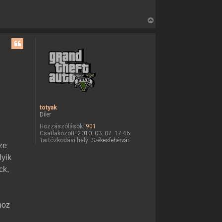
V
i
s
s
z
a
a
t
e
totyak
t
Díler
e
Hozzászólások:
901
j
Csatlakozott:
2010. 03. 07. 17:46
é
Tartózkodási hely:
Székesfehérvár
ze
r
lyik
e
ck,
hoz