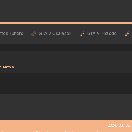
ntos Tuners
GTA V Csalások
GTA V Tőzsde
t Auto V
2024. 03. 02.