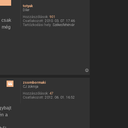
totyak
Díler
Hozzászólások:
901
 csak
Csatlakozott:
2010. 03. 07. 17:46
Tartózkodási hely:
Székesfehérvár
e még
V
i
s
zsombormaki
CJ zoknija
s
z
Hozzászólások:
47
Csatlakozott:
2012. 06. 01. 16:52
a
a
gybajt
t
én a
e
t
e