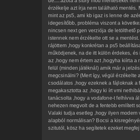
de.....azóta a story mód mentéseket nem
s
érzékelje azt írja nem található mentés
mint az ps5, ami kb igaz is lenne de azé
idegesítőbb, probléma viszont a következ
nincsen next gen verziója de letölthető
istennek nem érzékelte ott se a mentést.
rájöttem ,hogy konkrétan a ps5 beállítása
működjenek, na de itt külön érdekes, és i
az ,hogy nem értem azt ,hogyha kiírta a 
felül (minden játéknál) amik már a jelzés s
megcsinálni? (Mert így, végül érzékelte
csodálatos ,hogy ezeknek a fájloknak a fe
megakasztotta az ,hogy ki írt vmi nethib
tanácsolta ,hogy a vodafone-t felhívva á
nehezen megvolt de a fentebb említett s
Valaki tudja esetleg ,hogy ilyen modern 
alapból normálisan? Bocsi a kisregényé
szitutól, kösz ha segítetek ezeket megfej