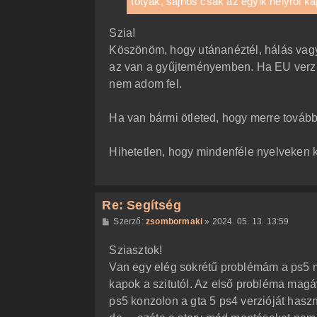
totyak, sajnos csak az egyik helyről k
ó
l
á
Szia!
s
Köszönöm, hogy utánanéztél, hálás va
az van a gyűjteményemben. Ha EU verziót
nem adom fel.
Ha van bármi ötleted, hogy merre tovább
Hihetetlen, hogy mindenféle nyelveken 
Re: Segítség
H
Szerző:
zsombormaki
»
2024. 05. 13. 13:59
o
z
Sziasztok!
z
á
Van egy elég sokrétű problémám a ps5 me
s
z
kapok a szitutól. Az első probléma magáva
ó
l
ps5 konzolon a gta 5 ps4 verzióját haszn
á