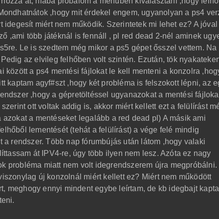
 hozza át, hiába próbálom a menüben kiválasztani ,hogy felhő
. Mondhatnátok ,hogy mit érdekel engem, ugyanolyan a ps4 ver
rt idegesít miért nem működik. Szerintetek mi lehet ez? A jóval
ő ,ami több játéknál is fennáll , pl red dead 2-nél aminek ugy
 ps5re. Le is szedtem még mikor a ps5 gépet ősszel vettem. Na
 Pedig az elvileg felhőben volt szintén. Ezután, tök nyakateke
i között a ps4 mentési fájlokat le kell menteni a konzolra ,hog
tt kaptam agyf#szt ,hogy két probléma is felszokott lépni, az e
rendszer ,hogy a gépretöltéssel ugyanazokat a mentési fájloka
zerint ott voltak addig is, akkor miért kellett ezt a felülírást m
 a azokat a mentéseket legalább a red dead pl) A másik ami
lhőből lementését (tehát a felülírást) a vége felé mindig
át a rendszer. Több nap fórumbújás után látom ,hogy valaki
llíttassam át IPV4-re, úgy több ilyen nem lesz. Azóta ez nagy
ok probléma miatt nem volt idegrendszerem újra megpróbálni.
viszonylag új konzolnál miért kellett ez? Miért nem működött
rt, meghogy ennyi mindent egybe leírtam, de kb idegbajt kapt
teni.