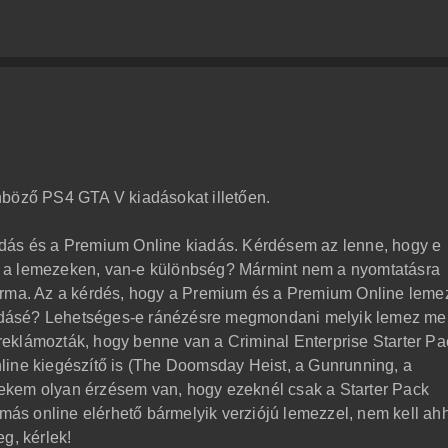
nböző PS4 GTA V kiadásokat illetően.
adás és a Premium Online kiadás. Kérdésem az lenne, hogy e
an, a lemezeken, van-e különbség? Mármint nem a nyomtatásra
orma. Az a kérdés, hogy a Premium és a Premium Online leme
kiadásé? Lehetséges-e ránézésre megmondani melyik lemez me
y reklámozták, hogy benne van a Criminal Enterprise Starter Pa
line kiegészítő is (The Doomsday Heist, a Gunrunning, a
ekem olyan érzésem van, hogy ezeknél csak a Starter Pack
 más online elérhető bármelyik verziójú lemezzel, nem kell ah
g, kérlek!