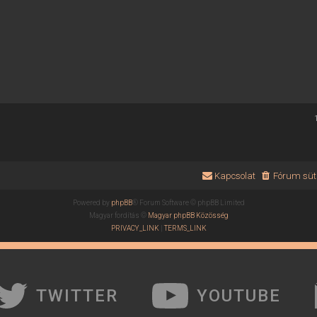
Kapcsolat
Fórum süti
Powered by
phpBB
® Forum Software © phpBB Limited
Magyar fordítás ©
Magyar phpBB Közösség
PRIVACY_LINK
|
TERMS_LINK
TWITTER
YOUTUBE