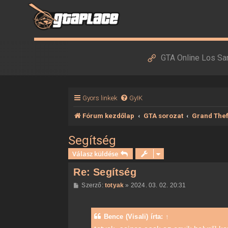
GTA Online Los Sa
Gyors linkek
GyIK
Fórum kezdőlap
GTA sorozat
Grand Thef
Segítség
Válasz küldése
Re: Segítség
H
Szerző:
totyak
»
2024. 03. 02. 20:31
o
z
z
á
Bence (Visali)
írta:
↑
s
z