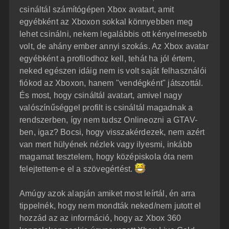
á
é
csináltál számítógépen Xbox avatart, amit
s
r
egyébként az Xboxon sokkal könnyebben meg
e
lehet csinálni, nekem legalábbis ott kényelmesebb
volt, de ahány ember annyi szokás. Az Xbox avatar
egyébként a profilodhoz kell, tehát ha jól értem,
neked egészen idáig nem is volt saját felhasználói
fiókod az Xboxon, hanem "vendégként" játszottál.
És most, hogy csináltál avatart, amivel nagy
valószínűséggel profilt is csináltál magadnak a
rendszerben, így nem tudsz Onlineozni a GTAV-
ben, igaz? Bocsi, hogy visszakérdezek, nem azért
van mert hülyének nézlek vagy ilyesmi, inkább
magamat tesztelem, hogy középiskola óta nem
felejtettem-e el a szövegértést.
Amúgy azok alapján amiket most leírtál, én arra
tippelnék, hogy nem mondták neked/nem jutott el
hozzád az az információ, hogy az Xbox 360