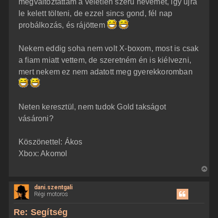
megváltoztattam a véletlen szerü nevemet, igy ujra
s
r
le kelett tölteni, de ezzel sincs gond, fél nap
e
probálkozás, és rájöttem
Nekem eddig soha nem volt X-boxom, most is csak
a fiam miatt vettem, de szeretném én is kiélvezni,
mert nekem ez nem adatott meg gyerekkoromban
Neten keresztül, nem tudok Gold takságot
vásároni?
Köszönettel: Ákos
Xbox: Akomol
V
i
dani.szentgali
s
Régi motoros
s
z
Re: Segítség
a