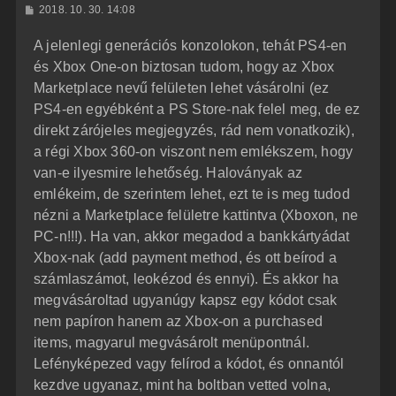
H
2018. 10. 30. 14:08
a
o
z
t
A jelenlegi generációs konzolokon, tehát PS4-en
z
e
á
és Xbox One-on biztosan tudom, hogy az Xbox
t
s
z
Marketplace nevű felületen lehet vásárolni (ez
e
ó
j
l
PS4-en egyébként a PS Store-nak felel meg, de ez
á
é
direkt zárójeles megjegyzés, rád nem vonatkozik),
s
r
a régi Xbox 360-on viszont nem emlékszem, hogy
e
van-e ilyesmire lehetőség. Haloványak az
emlékeim, de szerintem lehet, ezt te is meg tudod
nézni a Marketplace felületre kattintva (Xboxon, ne
PC-n!!!). Ha van, akkor megadod a bankkártyádat
Xbox-nak (add payment method, és ott beírod a
számlaszámot, leokézod és ennyi). És akkor ha
megvásároltad ugyanúgy kapsz egy kódot csak
nem papíron hanem az Xbox-on a purchased
items, magyarul megvásárolt menüpontnál.
Lefényképezed vagy felírod a kódot, és onnantól
kezdve ugyanaz, mint ha boltban vetted volna,