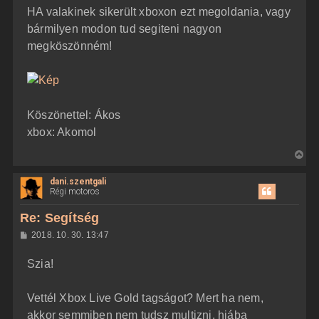
HA valakinek sikerült xboxon ezt megoldania, vagy
bármilyen modon tud segiteni nagyon
megköszönném!
Köszönettel: Ákos
xbox: Akomol
V
i
dani.szentgali
s
Régi motoros
s
z
Re: Segítség
a
H
2018. 10. 30. 13:47
a
o
z
t
Szia!
z
e
á
t
s
z
Vettél Xbox Live Gold tagságot? Mert ha nem,
e
ó
j
l
akkor semmiben nem tudsz multizni, hiába