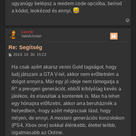
ugyanúgy belépsz a reedem code opcióba, beírod
a kódot, leokézod és ennyi.
V
i
Luszie
s
Valedictorian
s
z
Re: Segítség
a
H
2018. 10. 30. 15:22
a
o
z
t
Ha csak azért akarsz venni Gold tagságot, hogy
z
e
á
tudj játszani a GTA V-tel, akkor nem erőltetném a
t
s
z
dolgot annyira. Már egy jó ideje nem támogatja a
e
ó
j
l
R* a prevgen generációt, ebből kifolyólag kevés a
á
é
játékos, és elavultak a kontentek is. Max ha lehet
s
r
egy hónapra előfizetni, akkor arra beruháznék a
e
helyedben, -hogy azért mégiscsak lásd, hogy
milyen, de ennyi. A mostani generációs konzolokon
(PS4, Xbox one) sokkal élénkebb, élettel telibb,
izgalmasabb az Online.