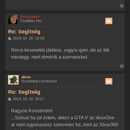
V
i
Rockstar69
s
Főzelékes Feri
s
z
Re: Segítség
a
H
2018. 10. 30. 16:29
a
o
z
t
Nincs kevesebb játékos, vagyis igen, de az tök
z
e
á
mindegy, mert tömöríti a szervereket.
t
s
z
e
V
ó
j
l
i
á
é
akmo
s
s
r
Rosenberg-szindrómás
s
e
z
Re: Segítség
a
H
2018. 10. 30. 20:27
a
o
z
t
Nagyon Köszönöm!
z
e
á
...Szoval ha jol értem, akkor a GTA V az xboxOne -
t
s
z
al nem ugyanazosz szerveren fut, mint az Xbox360
e
ó