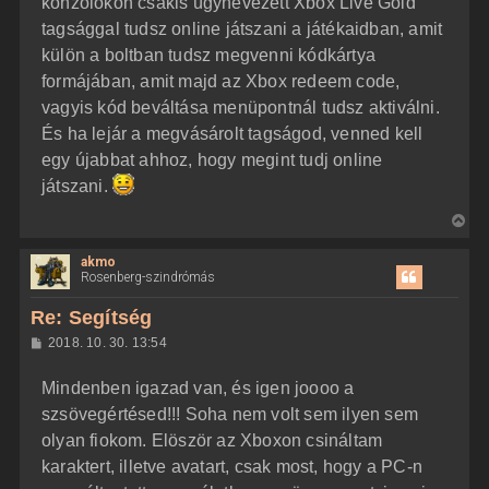
konzolokon csakis úgynevezett Xbox Live Gold
tagsággal tudsz online játszani a játékaidban, amit
külön a boltban tudsz megvenni kódkártya
formájában, amit majd az Xbox redeem code,
vagyis kód beváltása menüpontnál tudsz aktiválni.
És ha lejár a megvásárolt tagságod, venned kell
egy újabbat ahhoz, hogy megint tudj online
játszani.
V
i
akmo
s
Rosenberg-szindrómás
s
z
Re: Segítség
a
H
2018. 10. 30. 13:54
a
o
z
t
Mindenben igazad van, és igen joooo a
z
e
á
szsövegértésed!!! Soha nem volt sem ilyen sem
t
s
z
olyan fiokom. Elöször az Xboxon csináltam
e
ó
j
l
karaktert, illetve avatart, csak most, hogy a PC-n
á
é