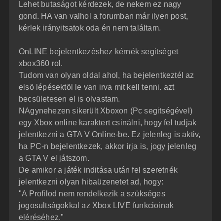
z
Lehet butaságot kérdezek, de nekem ez nagy
e
ó
j
l
gond. HA van valhol a forumban már ilyen post,
á
é
kérlek irányitsatok oda én nem találtam.
s
r
e
OnLINE bejelentkezéshez kérnék segitséget
xbox360 rol.
Tudom van olyan oldal ahol, ha bejelentkeztél az
elsö lépésektöl le van irva mit kell tenni. azt
becsületesen el is olvastam.
NAgynehezen sikerült Xboxon (Pc segitségével)
egy Xbox online karaktert csinálni, hogy fel tudjak
jelentkezni a GTA V Online-be. Ez jelenleg is aktiv,
ha PC-n bejelentkezek, akkor irja is, jogy jelenleg
a GTA V el játszom.
De amikor a játék inditása után fel szeretnék
jelentkezni olyan hibaüzenetet ad, hogy:
"A Profilod nem rendelkezik a szükséges
jogosultságokkal az Xbox LIVE funkcioinak
eléréséhez."