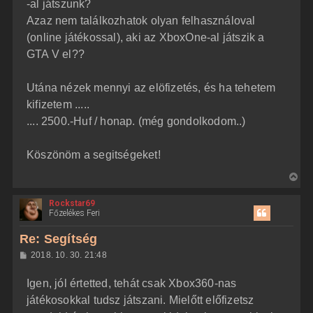
j
l
-al játszunk?
á
é
Azaz nem találkozhatok olyan felhasználoval
s
r
(online játékossal), aki az XboxOne-al játszik a
e
GTA V el??
Utána nézek mennyi az elöfizetés, és ha tehetem
kifizetem .....
.... 2500.-Huf / honap. (még gondolkodom..)
Köszönöm a segitségeket!
V
i
Rockstar69
s
Főzelékes Feri
s
z
Re: Segítség
a
H
2018. 10. 30. 21:48
a
o
z
t
Igen, jól értetted, tehát csak Xbox360-nas
z
e
á
játékosokkal tudsz játszani. Mielőtt előfizetsz
t
s