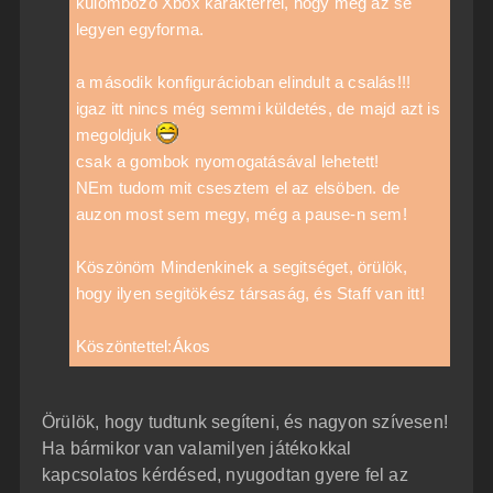
külömbözö Xbox karakterrel, hogy még az se
legyen egyforma.
a második konfigurácioban elindult a csalás!!!
igaz itt nincs még semmi küldetés, de majd azt is
megoldjuk
csak a gombok nyomogatásával lehetett!
NEm tudom mit csesztem el az elsöben. de
auzon most sem megy, még a pause-n sem!
Köszönöm Mindenkinek a segitséget, örülök,
hogy ilyen segitökész társaság, és Staff van itt!
Köszöntettel:Ákos
Örülök, hogy tudtunk segíteni, és nagyon szívesen!
Ha bármikor van valamilyen játékokkal
kapcsolatos kérdésed, nyugodtan gyere fel az