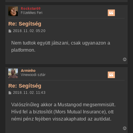
i
Rockstar69
s
Főzelékes Feri
s
z
Re: Segítség
a
H
2018. 11. 02. 05:20
a
o
z
t
Nem tudtok együtt játszani, csak ugyanazon a
z
e
á
platformon.
t
s
z
e
V
ó
j
l
i
á
é
Arminho
s
s
r
Vinewoodi sztár
s
e
z
Re: Segítség
a
H
2018. 11. 02. 11:43
a
o
z
t
Valószínűleg akkor a Mustangod megsemmisült.
z
e
á
Hívd fel a biztosítót (Mors Mutual Insurance), ott
t
s
z
némi pénz fejében visszakaphatod az autódat.
e
ó
j
l
V
á
é