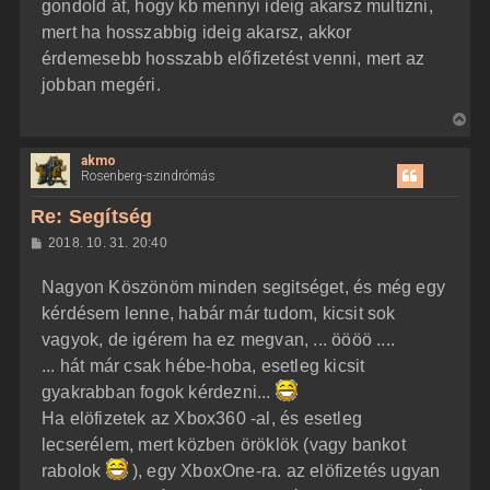
z
gondold át, hogy kb mennyi ideig akarsz multizni,
e
ó
j
l
mert ha hosszabbig ideig akarsz, akkor
á
é
érdemesebb hosszabb előfizetést venni, mert az
s
r
jobban megéri.
e
V
i
akmo
s
Rosenberg-szindrómás
s
z
Re: Segítség
a
H
2018. 10. 31. 20:40
a
o
z
t
Nagyon Köszönöm minden segitséget, és még egy
z
e
á
kérdésem lenne, habár már tudom, kicsit sok
t
s
z
vagyok, de igérem ha ez megvan, ... öööö ....
e
ó
j
l
... hát már csak hébe-hoba, esetleg kicsit
á
é
gyakrabban fogok kérdezni...
s
r
Ha elöfizetek az Xbox360 -al, és esetleg
e
lecserélem, mert közben öröklök (vagy bankot
rabolok
), egy XboxOne-ra. az elöfizetés ugyan