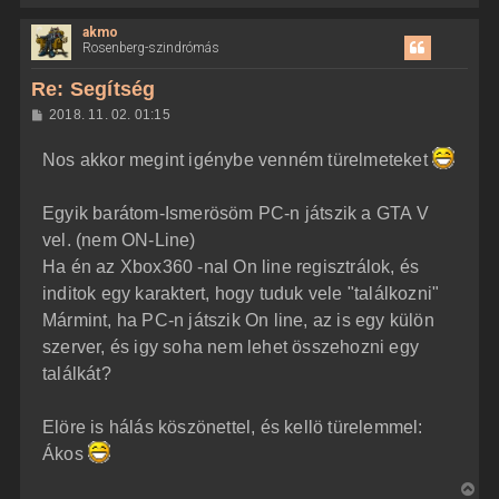
i
akmo
s
Rosenberg-szindrómás
s
z
Re: Segítség
a
H
2018. 11. 02. 01:15
a
o
z
t
Nos akkor megint igénybe venném türelmeteket
z
e
á
t
s
z
Egyik barátom-Ismerösöm PC-n játszik a GTA V
e
ó
j
l
vel. (nem ON-Line)
á
é
Ha én az Xbox360 -nal On line regisztrálok, és
s
r
inditok egy karaktert, hogy tuduk vele "találkozni"
e
Mármint, ha PC-n játszik On line, az is egy külön
szerver, és igy soha nem lehet összehozni egy
találkát?
Elöre is hálás köszönettel, és kellö türelemmel:
Ákos
V