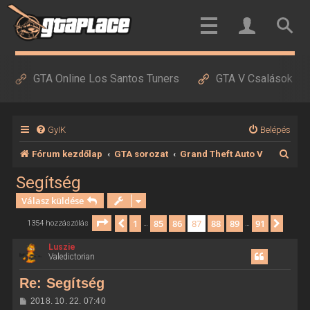
GTA Online Los Santos Tuners
GTA V Csalások
GyIK
Belépés
K
Fórum kezdőlap
GTA sorozat
Grand Theft Auto V
e
Segítség
r
Válasz küldése
e
Oldal:
87
/
91
1
85
86
87
88
89
91
Előző
Követ
1354 hozzászólás
…
…
s
Luszie
é
Valedictorian
s
Re: Segítség
H
2018. 10. 22. 07:40
o