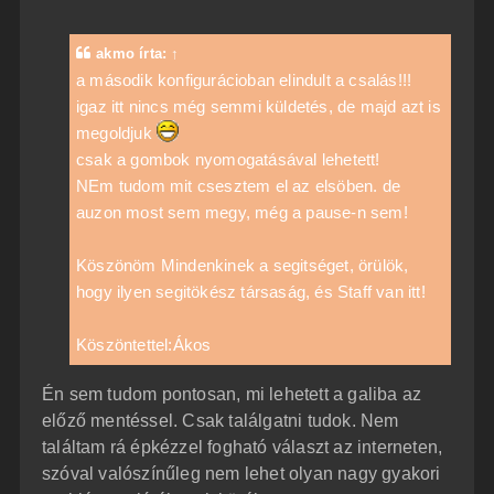
z
z
á
akmo
írta:
↑
s
z
a második konfigurácioban elindult a csalás!!!
ó
igaz itt nincs még semmi küldetés, de majd azt is
l
á
megoldjuk
s
csak a gombok nyomogatásával lehetett!
NEm tudom mit csesztem el az elsöben. de
auzon most sem megy, még a pause-n sem!
Köszönöm Mindenkinek a segitséget, örülök,
hogy ilyen segitökész társaság, és Staff van itt!
Köszöntettel:Ákos
Én sem tudom pontosan, mi lehetett a galiba az
előző mentéssel. Csak találgatni tudok. Nem
találtam rá épkézzel fogható választ az interneten,
szóval valószínűleg nem lehet olyan nagy gyakori