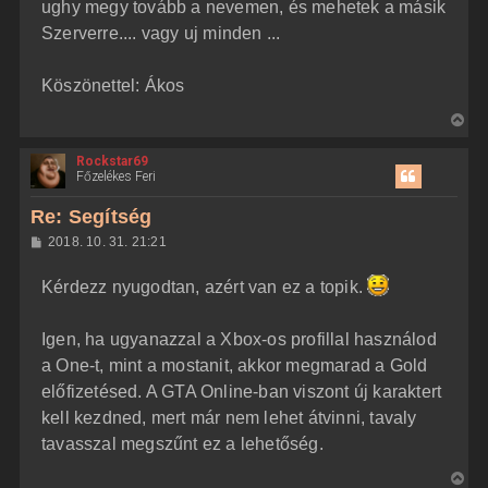
ughy megy tovább a nevemen, és mehetek a másik
Szerverre.... vagy uj minden ...
Köszönettel: Ákos
V
i
Rockstar69
s
Főzelékes Feri
s
z
Re: Segítség
a
H
2018. 10. 31. 21:21
a
o
z
t
Kérdezz nyugodtan, azért van ez a topik.
z
e
á
t
s
z
Igen, ha ugyanazzal a Xbox-os profillal használod
e
ó
j
l
a One-t, mint a mostanit, akkor megmarad a Gold
á
é
előfizetésed. A GTA Online-ban viszont új karaktert
s
r
kell kezdned, mert már nem lehet átvinni, tavaly
e
tavasszal megszűnt ez a lehetőség.
V