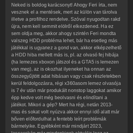
Neked is boldog karácsonyt! Ahogy Feri írta, nem
vesznek el a mentések, mert az külön van tárolva
illetve a profilhoz rendelve. Szóval nyugodtan rakd
újra, nem kell semmit elölről elkezdened. Ha ez
sem oldja meg, akkor ahogy szintén Feri mondta
valszeg HDD probléma lehet, bár ha esetleg más
játékkal is ugyanez a gond van, akkor elképzelhető
a HDD hiba mellett más is, pl. az olvasó fej hibája
(ha lemezes xboxon játszol és a GTA5 is lemezen
van meg), az is okozhat ilyeneket ha onnan az
összegyűjtött adat hibásan vagy csak részletekben
kerül feldolgozásra, régi x360asom lemez olvasója
is 7 év után már produkált nonstop laggokat amikor
épp kedve volt még beolvasni és elindítani a
játékot. Mikori a gép? Mert ha régi, netán 2013-
mas és sokat volt nyúzva akkor ennyi idő alatt már
bőven előfordulhat a fentebb leírt problémák
bármelyike. Egyébként már mindjárt 2023,