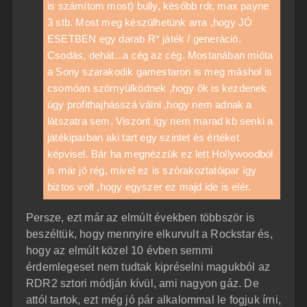
is számítom most) bully, később rdr, max payne
3 stb. Most meg készülhetünk arra ,hogy JÓ
ESETBEN egy darab R* játék / generáció.
Csodás, dehát...a cég az cég. Mostanában mióta
a Sony szarakodik gamestaron is meg máshol is
csomóan szörnyülködnek ,hogy ők is kezdenek
úgy profithajhásszá válni ,hogy nem adnak a
látszatra sem. Viszont így nem marad kb senki a
játékiparban aki tart egy szintet és értéket
képvisel. Bár ha megnézzük ez lett Hollywoodból
is már jó rég, mivel ez is szórakoztatóipar így
biztos volt ,hogy egyszer ez majd ide is elér.
Persze, ezt már az elmúlt években többször is
beszéltük, hogy mennyire elkurvult a Rockstar és,
hogy az elmúlt közel 10 évben semmi
érdemlegeset nem tudtak kipréselni magukból az
RDR2 sztori módján kívül, ami nagyon gáz. De
attól tartok, ezt még jó pár alkalommal le fogjuk írni,