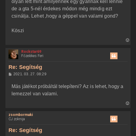
olyan lett mint amilyennek egy gyárinak kell lennie
de a gta 5-nél érdekes módon még mindig ezt
csinálja. Lehet ,hogy a géppel van valami gond?
Köszi
V
i
Rockstar69
s
Főzelékes Feri
s
z
Re: Segítség
a
H
2021. 03. 27. 08:29
a
o
z
t
Más játékot próbáltál telepíteni? Az is lehet, hogy a
z
e
á
lemezzel van valami.
t
s
z
e
V
ó
j
l
i
á
é
zsombormaki
s
s
r
CJ zoknija
s
e
z
Re: Segítség
a