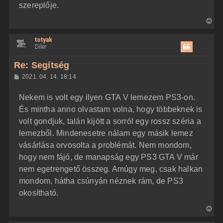
szereplője.
V
i
totyak
s
Díler
s
z
Re: Segítség
a
H
2021. 04. 14. 18:14
a
o
z
t
Nekem is volt egy ilyen GTA V lemezem PS3-on.
z
e
á
És mintha anno olvastam volna, hogy többeknek is
t
s
z
volt gondjuk, talán kijött a sorról egy rossz széria a
e
ó
j
l
lemezből. Mindenesetre nálam egy másik lemez
á
é
vásárlása orvosolta a problémát. Nem mondom,
s
r
hogy nem fájó, de manapság egy PS3 GTA V már
e
nem egetrengető összeg. Amúgy meg, csak halkan
mondom, hátha csúnyán néznek rám, de PS3
okosítható.
V
i