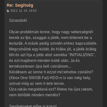
z
Re: Segítség
a
H
2022. 12. 24. 15:53
a
o
z
t
Sziasztok!
z
e
á
t
s
z
Olyan problémán lenne, hogy nagy sebességnél
e
ó
j
l
leesik az fps, szaggat a játék, nem töltenek be a
á
é
texturák. A másik pedig szintén ehhez kapcsolódik.
s
r
Megcsinálok egy küldit, és hiába jól, a játék órákig
e
tölt és azt Írja a jobb alsó sarokba "INITIALIZING",
és ezt majdnem minden küldi után. Ja és
természetesen újra kell csinálnom...
Kérdésem az lenne h ezzel mit lehetne csinálni?
(Xbox One 500GB Fat) HDD-n is van még hely,
szóval még az sem h tele lenne.
Újra rakás megoldaná ezt? Illetve ha újra rakom,
nem törlődik minden mentés?
Segítségeket előre is köszi!