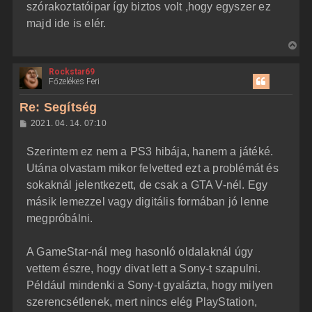
szórakoztatóipar így biztos volt ,hogy egyszer ez
majd ide is elér.
V
i
Rockstar69
s
Főzelékes Feri
s
z
Re: Segítség
a
H
2021. 04. 14. 07:10
a
o
z
t
Szerintem ez nem a PS3 hibája, hanem a játéké.
z
e
á
Utána olvastam mikor felvetted ezt a problémát és
t
s
z
sokaknál jelentkezett, de csak a GTA V-nél. Egy
e
ó
j
l
másik lemezzel vagy digitális formában jó lenne
á
é
megpróbálni.
s
r
e
A GameStar-nál meg hasonló oldalaknál úgy
vettem észre, hogy divat lett a Sony-t szapulni.
Például mindenki a Sony-t gyalázta, hogy milyen
szerencsétlenek, mert nincs elég PlayStation,