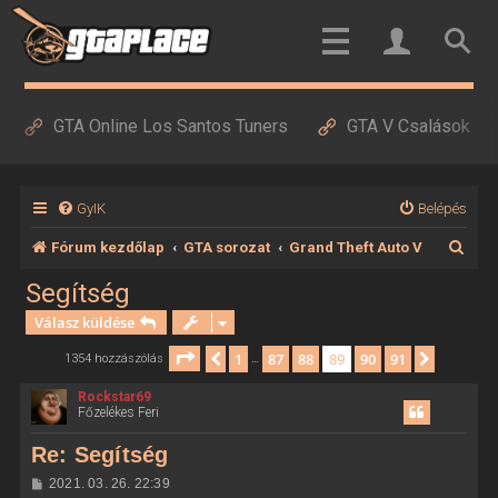
GTA Online Los Santos Tuners
GTA V Csalások
GyIK
Belépés
K
Fórum kezdőlap
GTA sorozat
Grand Theft Auto V
e
Segítség
r
Válasz küldése
e
Oldal:
89
/
91
1
87
88
89
90
91
Előző
Követke
1354 hozzászólás
…
s
Rockstar69
é
Főzelékes Feri
s
Re: Segítség
H
2021. 03. 26. 22:39
o