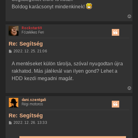
Boldog karácsonyt mindenkinek!
V
i
Rockstar69
s
Főzelékes Feri
s
z
Re: Segítség
a
H
2022. 12. 25. 21:06
a
o
z
t
A mentéseket külön tárolja, szóval nyugodtan újra
z
e
á
rakhatod. Más játéknál van ilyen gond? Lehet a
t
s
z
HDD kezdi megadni magát.
e
ó
j
l
V
á
é
s
i
r
dani.szentgali
s
e
Régi motoros
s
z
Re: Segítség
a
H
2022. 12. 26. 13:33
a
o
z
t
z
e