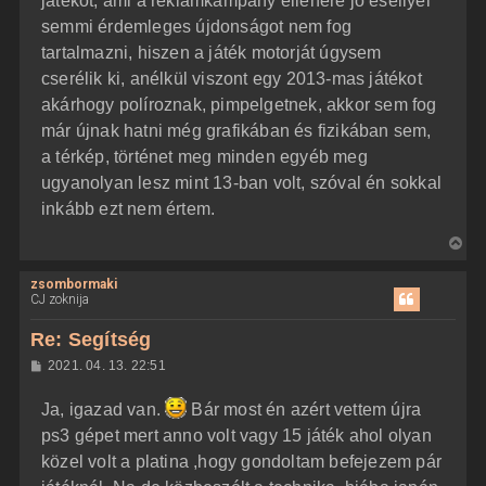
játékot, ami a reklámkampány ellenére jó eséllyel
semmi érdemleges újdonságot nem fog
tartalmazni, hiszen a játék motorját úgysem
cserélik ki, anélkül viszont egy 2013-mas játékot
akárhogy políroznak, pimpelgetnek, akkor sem fog
már újnak hatni még grafikában és fizikában sem,
a térkép, történet meg minden egyéb meg
ugyanolyan lesz mint 13-ban volt, szóval én sokkal
inkább ezt nem értem.
V
i
zsombormaki
s
CJ zoknija
s
z
Re: Segítség
a
H
2021. 04. 13. 22:51
a
o
z
t
Ja, igazad van.
Bár most én azért vettem újra
z
e
á
ps3 gépet mert anno volt vagy 15 játék ahol olyan
t
s
z
közel volt a platina ,hogy gondoltam befejezem pár
e
ó
j
l