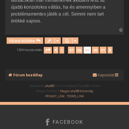
lassacskán már mindenkinek aktuális lesz az
újabb konzolokra váltás, ha és amennyiben a
problémamentes játék a cél. Semmi nem tart
örökké sajnos.
V
i
Válasz küldése
s
s
Oldal:
89
/
91
1
87
88
89
90
91
Előző
Követke
1354 hozzászólás
…
z
a
a
t
Fórum kezdőlap
Kapcsolat
e
t
Powered by
phpBB
® Forum Software © phpBB Limited
e
Magyar fordítás ©
Magyar phpBB Közösség
j
PRIVACY_LINK
|
TERMS_LINK
é
r
e
FACEBOOK