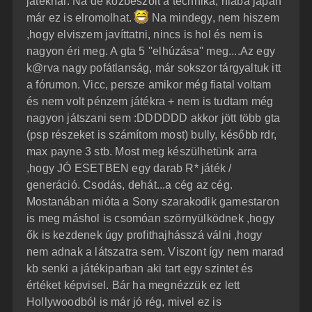
játéknál. Na de közbeszólt a technika, hiába japán
á
é
már ez is elromolhat.
Na mindegy, nem hiszem
s
r
,hogy elviszem javíttatni, nincs is hol és nem is
e
nagyon éri meg. A gta 5 ''elhúzása'' meg....Az egy
k@rva nagy pofátlanság, már sokszor tárgyaltuk itt
a fórumon. Vicc, persze amikor még fiatal voltam
és nem volt pénzem játékra + nem is tudtam még
nagyon játszani sem :DDDDDD akkor jött több gta
(psp részeket is számítom most) bully, később rdr,
max payne 3 stb. Most meg készülhetünk arra
,hogy JÓ ESETBEN egy darab R* játék /
generáció. Csodás, dehát...a cég az cég.
Mostanában mióta a Sony szarakodik gamestaron
is meg máshol is csomóan szörnyülködnek ,hogy
ők is kezdenek úgy profithajhásszá válni ,hogy
nem adnak a látszatra sem. Viszont így nem marad
kb senki a játékiparban aki tart egy szintet és
értéket képvisel. Bár ha megnézzük ez lett
Hollywoodból is már jó rég, mivel ez is