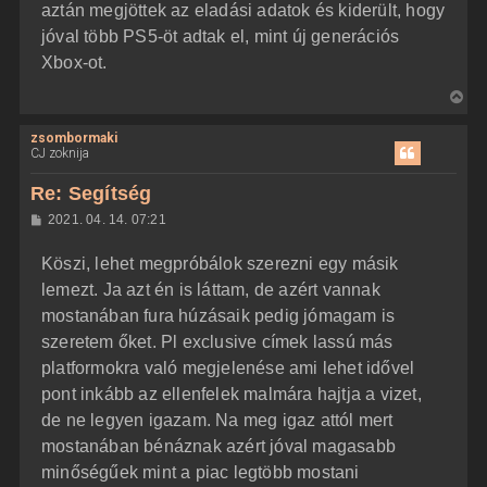
aztán megjöttek az eladási adatok és kiderült, hogy
jóval több PS5-öt adtak el, mint új generációs
Xbox-ot.
V
i
zsombormaki
s
CJ zoknija
s
z
Re: Segítség
a
H
2021. 04. 14. 07:21
a
o
z
t
Köszi, lehet megpróbálok szerezni egy másik
z
e
á
lemezt. Ja azt én is láttam, de azért vannak
t
s
z
mostanában fura húzásaik pedig jómagam is
e
ó
j
l
szeretem őket. Pl exclusive címek lassú más
á
é
platformokra való megjelenése ami lehet idővel
s
r
pont inkább az ellenfelek malmára hajtja a vizet,
e
de ne legyen igazam. Na meg igaz attól mert
mostanában bénáznak azért jóval magasabb
minőségűek mint a piac legtöbb mostani