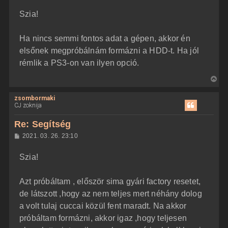
z
Szia!
z
á
s
z
Ha nincs semmi fontos adat a gépen, akkor én
ó
l
elsőnek megpróbálnám formázni a HDD-t. Ha jól
á
rémlik a PS3-on van ilyen opció.
s
V
i
zsombormaki
s
CJ zoknija
s
z
Re: Segítség
a
H
2021. 03. 26. 23:10
a
o
z
t
Szia!
z
e
á
t
s
z
Azt próbáltam , először sima gyári factory resetet,
e
ó
j
l
de látszott ,hogy az nem teljes mert néhány dolog
á
é
a volt tulaj cuccai közül fent maradt. Na akkor
s
r
próbáltam formázni, akkor igaz ,hogy teljesen
e