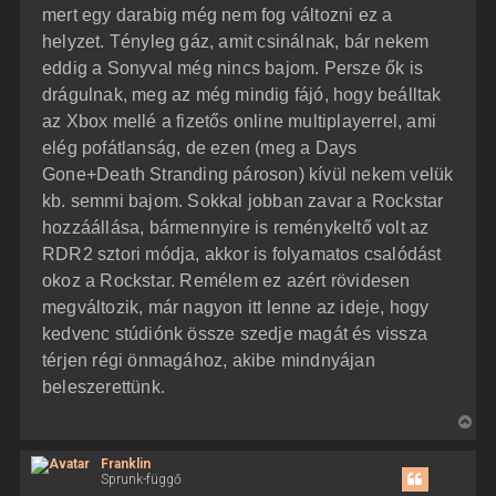
mert egy darabig még nem fog változni ez a
helyzet. Tényleg gáz, amit csinálnak, bár nekem
eddig a Sonyval még nincs bajom. Persze ők is
drágulnak, meg az még mindig fájó, hogy beálltak
az Xbox mellé a fizetős online multiplayerrel, ami
elég pofátlanság, de ezen (meg a Days
Gone+Death Stranding pároson) kívül nekem velük
kb. semmi bajom. Sokkal jobban zavar a Rockstar
hozzáállása, bármennyire is reménykeltő volt az
RDR2 sztori módja, akkor is folyamatos csalódást
okoz a Rockstar. Remélem ez azért rövidesen
megváltozik, már nagyon itt lenne az ideje, hogy
kedvenc stúdiónk össze szedje magát és vissza
térjen régi önmagához, akibe mindnyájan
beleszerettünk.
V
i
Franklin
s
Sprunk-függő
s