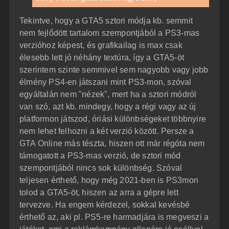
Tekintve, hogy a GTA5 sztori módja kb. semmit
nem fejlődött tartalom szempontjából a PS3-mas
verzióhoz képest, és grafikailag is max csak
élesebb lett jó néhány textúra, így a GTA5-öt
szerintem szinte semmivel sem nagyobb vagy jobb
élmény PS4-en játszani mint PS3-mon, szóval
egyáltalán nem "nézek", mert ha a sztori módról
van szó, azt kb. mindegy, hogy a régi vagy az új
platformon játszod, óriási különbségeket többnyire
nem lehet felhozni a két verzió között. Persze a
GTA Online más tészta, hiszen ott már régóta nem
támogatott a PS3-mas verzió, de sztori mód
szempontjából nincs sok különbség. Szóval
teljesen érthető, hogy még 2021-ben is PS3mon
tolod a GTA5-öt, hiszen az arra a gépre lett
tervezve. Ha engem kérdezel, sokkal kevésbé
érthető az, aki pl. PS5-re harmadjára is megveszi a