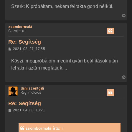
Szerk: Kipróbáltam, nekem felrakta gond nélkül.
V
i
zsombormaki
s
CJ zoknija
s
z
Re: Segítség
a
H
2021. 03. 27. 17:55
a
o
z
t
Köszi, megpróbálom megint gyári beállítások után
z
e
á
felrakni aztán meglátjuk....
t
s
z
e
V
ó
j
l
i
á
é
dani.szentgali
s
s
r
Régi motoros
s
e
z
Re: Segítség
a
H
2021. 04. 08. 13:21
a
o
z
t
z
e
á
zsombormaki
írta:
↑
t
s