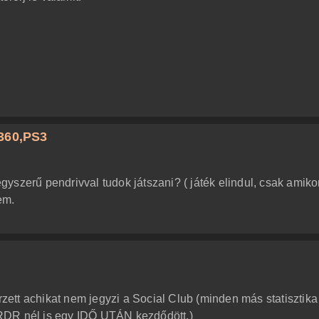
360,PS3
 egyszerű pendrivval tudok játszani? ( játék elindul, csak amiko
em.
ett achikat nem jegyzi a Social Club (minden más statisztika
RDR nél is egy IDŐ UTÁN kezdődött.)