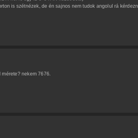
rton is szétnézek, de én sajnos nem tudok angolul rá kérdezn
cd mérete? nekem 7676.