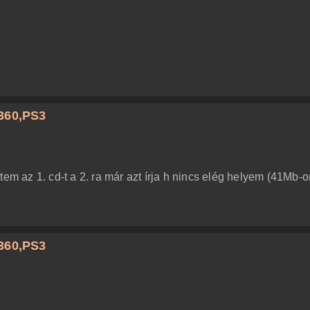
360,PS3
tem az 1. cd-t a 2. ra már azt írja h nincs elég helyem (41Mb-
360,PS3