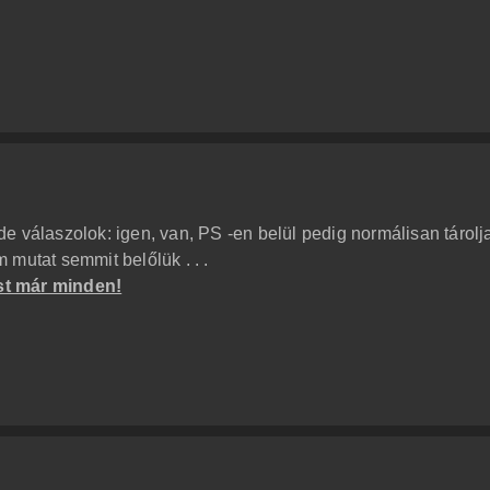
e válaszolok: igen, van, PS -en belül pedig normálisan tárolj
mutat semmit belőlük . . .
st már minden!