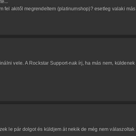
e...
jam fel akitől megrendeltem (platinumshop)? esetleg valaki má
nálni vele. A Rockstar Support-nak írj, ha más nem, küldenek
zzek le pár dolgot és küldjem át nekik de még nem válaszoltak 