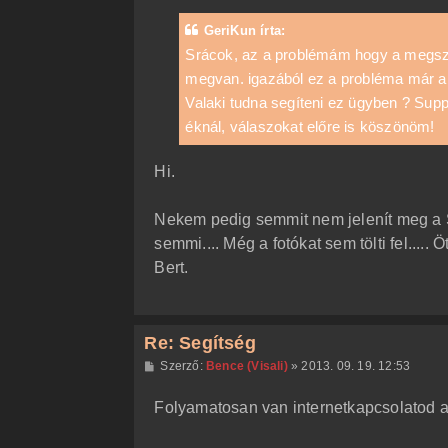
z
á
GeriKun írta:
s
z
Srácok, az a problémám hogy a megszer
ó
megvan. igazából ez a probléma már a
l
á
Valaki tudna segíteni ez ügyben ? Supp
s
éknál, válaszokat előre is köszönöm!
Hi.
Nekem pedig semmit nem jelenít meg a Soc
semmi.... Még a fotókat sem tölti fel..... Ö
Bert.
Re: Segítség
H
Szerző:
Bence (Visali)
»
2013. 09. 19. 12:53
o
z
Folyamatosan van internetkapcsolatod a 
z
á
s