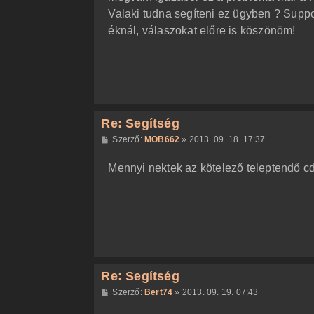
s
z
Valaki tudna segíteni ez ügyben ? Suppo
ó
l
éknál, válaszokat előre is köszönöm!
á
s
Re: Segítség
H
Szerző:
MOB662
»
2013. 09. 18. 17:37
o
z
Mennyi nektek az kötelező teleptendő 
z
á
s
z
ó
l
á
s
Re: Segítség
H
Szerző:
Bert74
»
2013. 09. 19. 07:43
o
z