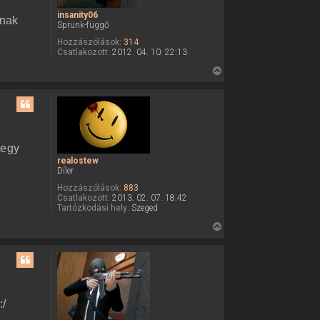
insanity06
snak
Sprunk-függő
Hozzászólások:
314
Csatlakozott:
2012. 04. 10. 22:13
V
i
s
s
z
a
 egy
a
realostew
Díler
t
e
Hozzászólások:
883
Csatlakozott:
2013. 02. 07. 18:42
t
Tartózkodási hely:
Szeged
e
V
j
i
é
s
r
s
e
z
a
:/
a