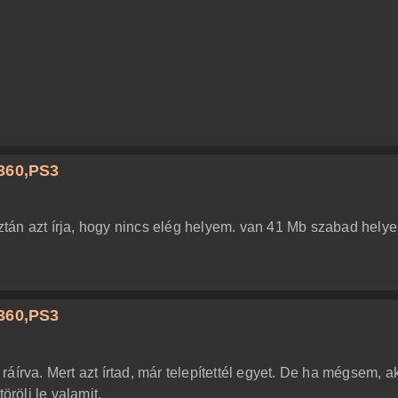
360,PS3
 aztán azt írja, hogy nincs elég helyem. van 41 Mb szabad hely
360,PS3
n ráírva. Mert azt írtad, már telepítettél egyet. De ha mégsem, a
örölj le valamit.