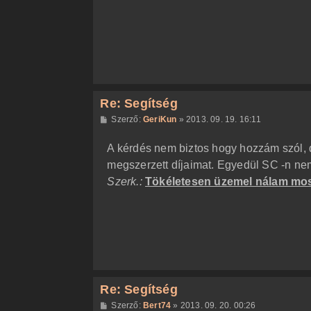
z
ó
l
á
s
Re: Segítség
H
Szerző:
GeriKun
»
2013. 09. 19. 16:11
o
z
A kérdés nem biztos hogy hozzám szól, d
z
á
megszerzett díjaimat. Egyedül SC -n nem 
s
z
Szerk.:
Tökéletesen üzemel nálam mo
ó
l
á
s
Re: Segítség
H
Szerző:
Bert74
»
2013. 09. 20. 00:26