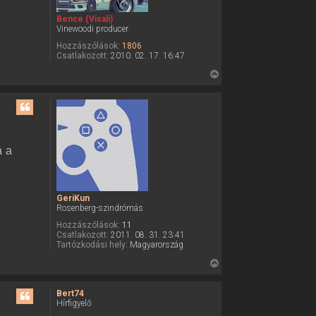
e
Bence (Visali)
t
Vinewoodi producer
e
Hozzászólások:
1806
j
Csatlakozott:
2010. 02. 17. 16:47
é
V
r
i
e
s
s
z
a
a a
a
t
e
GeriKun
t
Rosenberg-szindrómás
e
Hozzászólások:
11
j
Csatlakozott:
2011. 08. 31. 23:41
é
Tartózkodási hely:
Magyarország
r
V
e
i
s
Bert74
Hírfigyelő
s