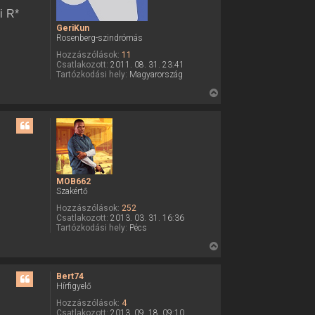
t
a
i R*
d
e
f
GeriKun
t
e
Rosenberg-szindrómás
l
e
h
Hozzászólások:
11
j
a
Csatlakozott:
2011. 08. 31. 23:41
é
s
Tartózkodási hely:
Magyarország
z
r
V
n
e
á
i
l
s
ó
v
s
a
z
l
a
a
MOB662
Szakértő
t
e
Hozzászólások:
252
Csatlakozott:
2013. 03. 31. 16:36
t
Tartózkodási hely:
Pécs
e
V
j
i
é
s
r
Bert74
Hírfigyelő
s
e
z
Hozzászólások:
4
Csatlakozott:
2013. 09. 18. 09:10