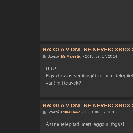
s
z
ó
l
á
s
Re: GTA V ONLINE NEVEK: XBOX 
H
Szerző:
Mr.Majestic
»
2013. 09. 17. 20:14
o
z
Üdv!
z
á
Egy xbox-os segítségét kérném, telepítet
s
z
van) mit tegyek?
ó
l
á
s
Re: GTA V ONLINE NEVEK: XBOX 
H
Szerző:
Cube Head
»
2013. 09. 17. 20:15
o
z
Azt ne telepítsd, mert laggolni fogsz!
z
á
s