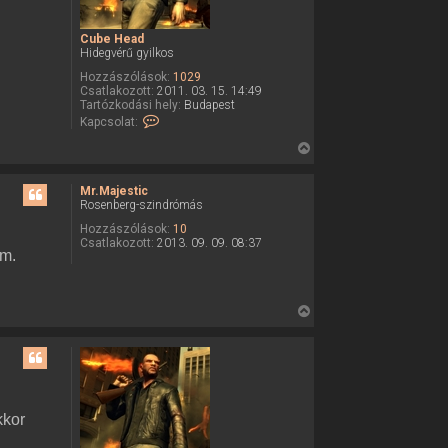
t
e
Cube Head
t
Hidegvérű gyilkos
e
Hozzászólások:
1029
j
Csatlakozott:
2011. 03. 15. 14:49
é
Tartózkodási hely:
Budapest
K
Kapcsolat:
r
a
e
p
V
c
i
s
o
s
Mr.Majestic
l
Rosenberg-szindrómás
s
a
z
Hozzászólások:
10
t
Csatlakozott:
2013. 09. 09. 08:37
f
a
em.
e
a
l
v
t
é
e
V
t
e
t
i
l
e
s
e
j
C
s
u
é
z
b
r
a
e
kkor
H
e
a
e