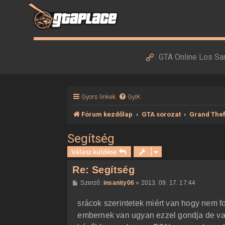
GTA Online Los Sa
Gyors linkek
GyIK
Fórum kezdőlap
GTA sorozat
Grand Thef
Segítség
Válasz küldése
Re: Segítség
H
Szerző:
insanity06
»
2013. 09. 17. 17:44
o
z
srácok szerintetek miért van hogy nem f
z
á
embernek van ugyan ezzel gondja de vala
s
z