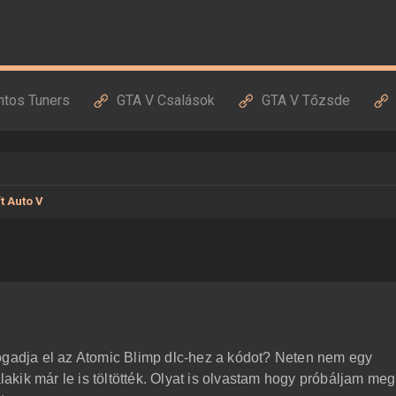
ntos Tuners
GTA V Csalások
GTA V Tőzsde
t Auto V
ogadja el az Atomic Blimp dlc-hez a kódot? Neten nem egy
kik már le is töltötték. Olyat is olvastam hogy próbáljam meg