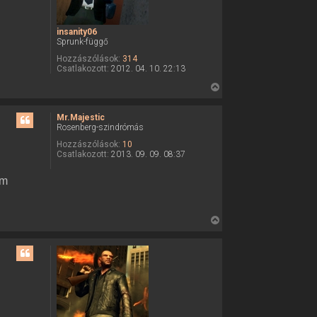
t
e
insanity06
t
Sprunk-függő
e
Hozzászólások:
314
j
Csatlakozott:
2012. 04. 10. 22:13
é
V
r
i
e
s
Mr.Majestic
Rosenberg-szindrómás
s
z
Hozzászólások:
10
Csatlakozott:
2013. 09. 09. 08:37
a
a
om
t
e
t
V
e
i
j
s
é
s
r
z
e
a
a