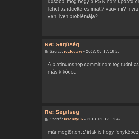
később, meg hogy a PSN nem update-elt
ó
l
lehet az időeltérés miatt? vagy mi? hív
á
van ilyen problémája?
s
Re: Segítség
H
Szerző:
realostew
»
2013. 09. 17. 19:27
o
z
A platinumshop semmit nem fog tudni csi
z
á
másik kódot.
s
z
ó
l
á
s
Re: Segítség
H
Szerző:
insanity06
»
2013. 09. 17. 19:47
o
z
már megtörtént :/ írtak is hogy fényképe
z
á