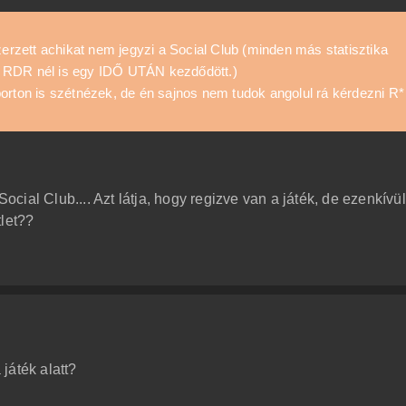
zett achikat nem jegyzi a Social Club (minden más statisztika
 RDR nél is egy IDŐ UTÁN kezdődött.)
orton is szétnézek, de én sajnos nem tudok angolul rá kérdezni R*
ial Club.... Azt látja, hogy regizve van a játék, de ezenkívül
tlet??
játék alatt?