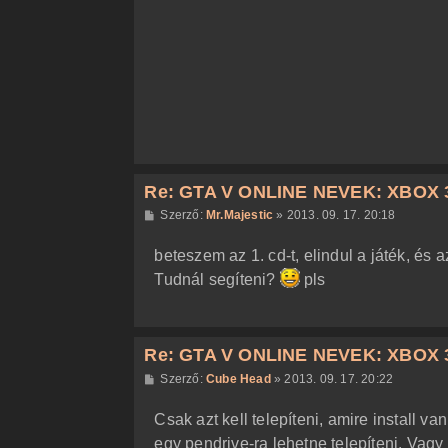
z
ó
l
á
s
Re: GTA V ONLINE NEVEK: XBOX 
H
Szerző:
Mr.Majestic
»
2013. 09. 17. 20:18
o
z
beteszem az 1. cd-t, elindul a játék, és
z
á
Tudnál segíteni?
pls
s
z
ó
l
á
Re: GTA V ONLINE NEVEK: XBOX 
s
H
Szerző:
Cube Head
»
2013. 09. 17. 20:22
o
z
Csak azt kell telepíteni, amire install va
z
á
egy pendrive-ra lehetne telepíteni. Vagy t
s