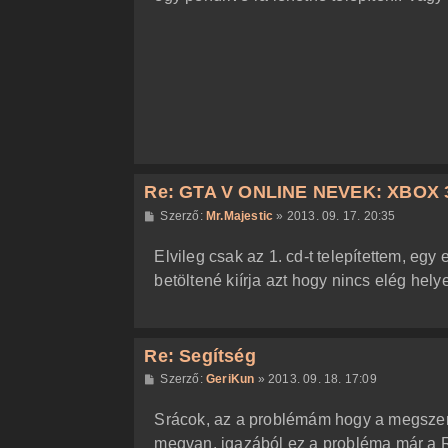
z
ó
l
á
s
Re: GTA V ONLINE NEVEK: XBOX 
H
Szerző:
Mr.Majestic
»
2013. 09. 17. 20:35
o
z
Elvileg csak az 1. cd-t telepítettem, egy
z
á
betöltené kiírja azt hogy nincs elég hely
s
z
ó
l
á
Re: Segítség
s
H
Szerző:
GeriKun
»
2013. 09. 18. 17:09
o
z
Srácok, az a problémám hogy a megszerz
z
á
megvan. igazából ez a probléma már a 