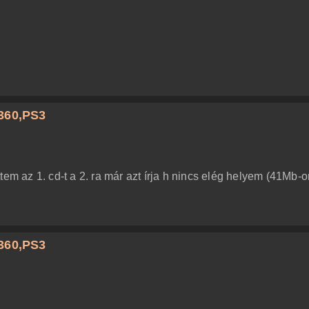
360,PS3
tem az 1. cd-t a 2. ra már azt írja h nincs elég helyem (41Mb-
360,PS3