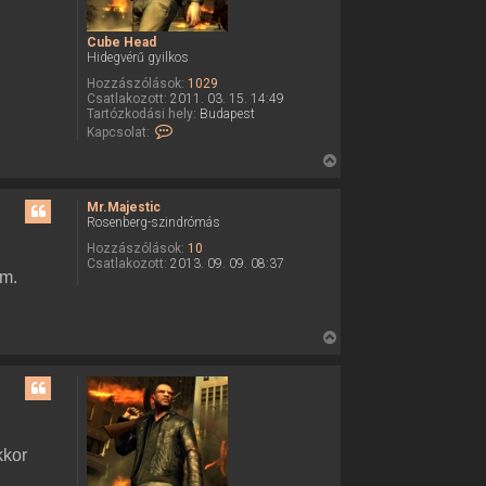
t
e
Cube Head
t
Hidegvérű gyilkos
e
Hozzászólások:
1029
j
Csatlakozott:
2011. 03. 15. 14:49
é
Tartózkodási hely:
Budapest
K
Kapcsolat:
r
a
e
p
V
c
i
s
o
s
Mr.Majestic
l
Rosenberg-szindrómás
s
a
z
Hozzászólások:
10
t
Csatlakozott:
2013. 09. 09. 08:37
f
a
em.
e
a
l
v
t
é
e
V
t
e
t
i
l
e
s
e
j
C
s
u
é
z
b
r
a
e
kkor
H
e
a
e