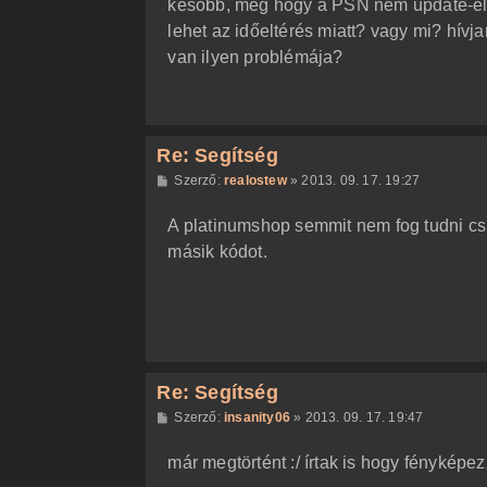
később, meg hogy a PSN nem update-elt
ó
l
lehet az időeltérés miatt? vagy mi? hív
á
van ilyen problémája?
s
Re: Segítség
H
Szerző:
realostew
»
2013. 09. 17. 19:27
o
z
A platinumshop semmit nem fog tudni csi
z
á
másik kódot.
s
z
ó
l
á
s
Re: Segítség
H
Szerző:
insanity06
»
2013. 09. 17. 19:47
o
z
már megtörtént :/ írtak is hogy fényképe
z
á