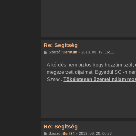
z
ó
l
á
s
Re: Segítség
H
Szerző:
GeriKun
»
2013. 09. 19. 16:11
o
z
A kérdés nem biztos hogy hozzám szól, d
z
á
megszerzett díjaimat. Egyedül SC -n nem 
s
z
Szerk.:
Tökéletesen üzemel nálam mo
ó
l
á
s
Re: Segítség
H
Szerző:
Bert74
»
2013. 09. 20. 00:26