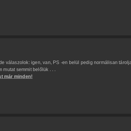
e válaszolok: igen, van, PS -en belül pedig normálisan tárolj
mutat semmit belőlük . . .
st már minden!