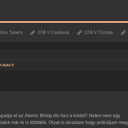
ntos Tuners
GTA V Csalások
GTA V Tőzsde
t Auto V
ogadja el az Atomic Blimp dlc-hez a kódot? Neten nem egy
kik már le is töltötték. Olyat is olvastam hogy próbáljam meg