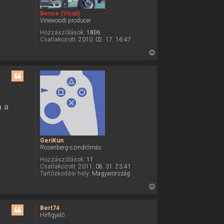
e
Bence (Visali)
t
Vinewoodi producer
e
Hozzászólások:
1806
j
Csatlakozott:
2010. 02. 17. 16:47
é
V
r
i
e
s
s
z
a
a a
a
t
e
GeriKun
t
Rosenberg-szindrómás
e
Hozzászólások:
11
j
Csatlakozott:
2011. 08. 31. 23:41
é
Tartózkodási hely:
Magyarország
r
V
e
i
s
Bert74
Hírfigyelő
s