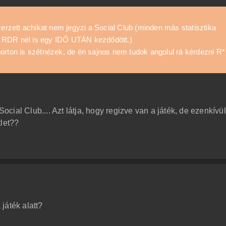
zett achikat nem jegyzi a Social Club (minden más statisztika
 RDR nél is egy IDŐ UTÁN kezdődött.)
orton is szétnézek, de én sajnos nem tudok angolul rá kérdezni R*
ial Club.... Azt látja, hogy regizve van a játék, de ezenkívül
tlet??
játék alatt?