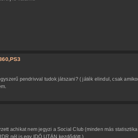
360,PS3
 egyszerű pendrivval tudok játszani? ( játék elindul, csak amiko
em.
ett achikat nem jegyzi a Social Club (minden más statisztika
RDR nél is egy IDŐ UTÁN kezdődött.)