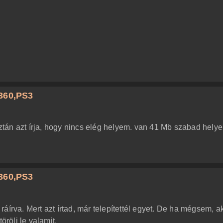
360,PS3
 aztán azt írja, hogy nincs elég helyem. van 41 Mb szabad hely
360,PS3
n ráírva. Mert azt írtad, már telepítettél egyet. De ha mégsem, a
örölj le valamit.