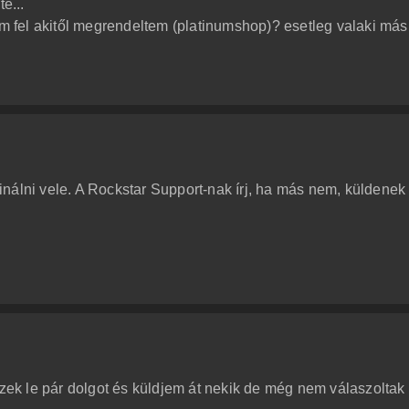
e...
jam fel akitől megrendeltem (platinumshop)? esetleg valaki má
nálni vele. A Rockstar Support-nak írj, ha más nem, küldenek
zzek le pár dolgot és küldjem át nekik de még nem válaszoltak 