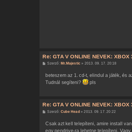
z
ó
l
á
s
Re: GTA V ONLINE NEVEK: XBOX 
H
Szerző:
Mr.Majestic
»
2013. 09. 17. 20:18
o
z
beteszem az 1. cd-t, elindul a játék, és
z
á
Tudnál segíteni?
pls
s
z
ó
l
á
Re: GTA V ONLINE NEVEK: XBOX 
s
H
Szerző:
Cube Head
»
2013. 09. 17. 20:22
o
z
Csak azt kell telepíteni, amire install va
z
á
egy pendrive-ra lehetne telepíteni. Vagy t
s