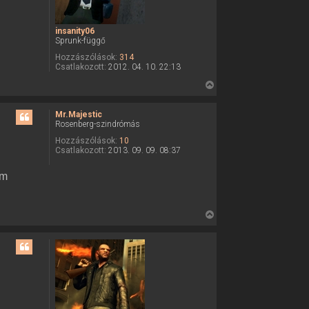
t
e
insanity06
t
Sprunk-függő
e
Hozzászólások:
314
j
Csatlakozott:
2012. 04. 10. 22:13
é
V
r
i
e
s
Mr.Majestic
Rosenberg-szindrómás
s
z
Hozzászólások:
10
Csatlakozott:
2013. 09. 09. 08:37
a
a
om
t
e
t
V
e
i
j
s
é
s
r
z
e
a
a