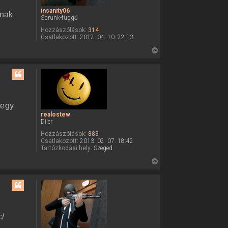
insanity06
snak
Sprunk-függő
Hozzászólások:
314
Csatlakozott:
2012. 04. 10. 22:13
V
i
s
s
z
a
 egy
a
realostew
Díler
t
e
Hozzászólások:
883
Csatlakozott:
2013. 02. 07. 18:42
t
Tartózkodási hely:
Szeged
e
V
j
i
é
s
r
s
e
z
a
:/
a