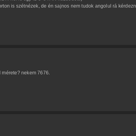
rton is szétnézek, de én sajnos nem tudok angolul rá kérdezn
cd mérete? nekem 7676.