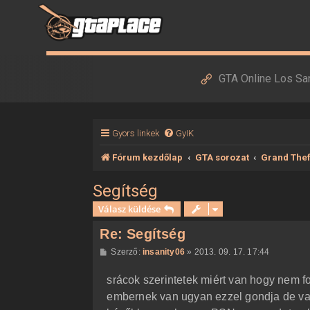
GTA Online Los Sa
Gyors linkek
GyIK
Fórum kezdőlap
GTA sorozat
Grand Thef
Segítség
Válasz küldése
Re: Segítség
H
Szerző:
insanity06
»
2013. 09. 17. 17:44
o
z
srácok szerintetek miért van hogy nem f
z
á
embernek van ugyan ezzel gondja de vala
s
z