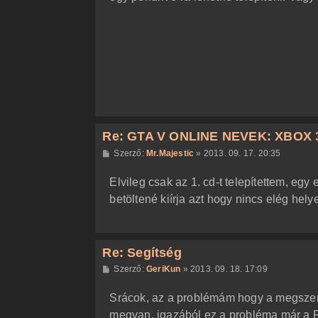
z
ó
l
á
s
Re: GTA V ONLINE NEVEK: XBOX 
H
Szerző:
Mr.Majestic
»
2013. 09. 17. 20:35
o
z
Elvileg csak az 1. cd-t telepítettem, egy
z
á
betöltené kiírja azt hogy nincs elég hely
s
z
ó
l
á
Re: Segítség
s
H
Szerző:
GeriKun
»
2013. 09. 18. 17:09
o
z
Srácok, az a problémám hogy a megszerz
z
á
megvan. igazából ez a probléma már a 