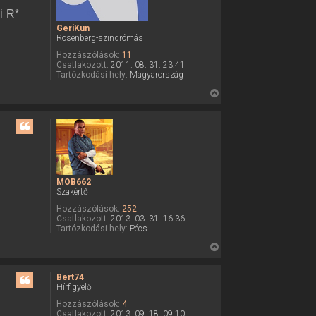
t
a
i R*
d
e
f
GeriKun
t
e
Rosenberg-szindrómás
l
e
h
Hozzászólások:
11
j
a
Csatlakozott:
2011. 08. 31. 23:41
é
s
Tartózkodási hely:
Magyarország
z
r
V
n
e
á
i
l
s
ó
v
s
a
z
l
a
a
MOB662
Szakértő
t
e
Hozzászólások:
252
Csatlakozott:
2013. 03. 31. 16:36
t
Tartózkodási hely:
Pécs
e
V
j
i
é
s
r
Bert74
Hírfigyelő
s
e
z
Hozzászólások:
4
Csatlakozott:
2013. 09. 18. 09:10