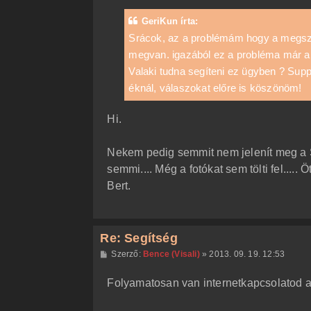
z
á
GeriKun írta:
s
z
Srácok, az a problémám hogy a megszer
ó
megvan. igazából ez a probléma már a
l
á
Valaki tudna segíteni ez ügyben ? Supp
s
éknál, válaszokat előre is köszönöm!
Hi.
Nekem pedig semmit nem jelenít meg a Soc
semmi.... Még a fotókat sem tölti fel..... Ö
Bert.
Re: Segítség
H
Szerző:
Bence (Visali)
»
2013. 09. 19. 12:53
o
z
Folyamatosan van internetkapcsolatod a 
z
á
s