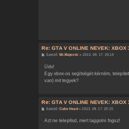
s
z
ó
l
á
s
Re: GTA V ONLINE NEVEK: XBOX 
H
Szerző:
Mr.Majestic
»
2013. 09. 17. 20:14
o
z
Üdv!
z
á
Egy xbox-os segítségét kérném, telepítet
s
z
van) mit tegyek?
ó
l
á
s
Re: GTA V ONLINE NEVEK: XBOX 
H
Szerző:
Cube Head
»
2013. 09. 17. 20:15
o
z
Azt ne telepítsd, mert laggolni fogsz!
z
á
s