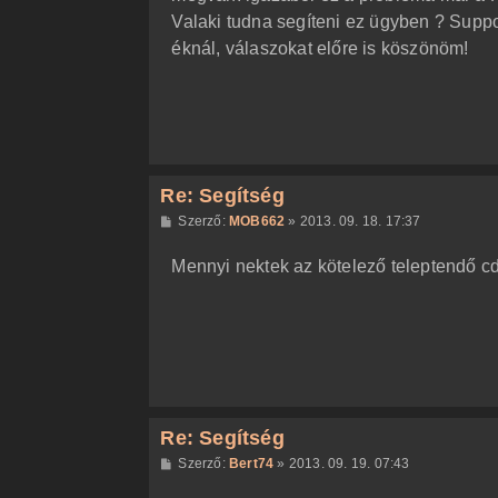
s
z
Valaki tudna segíteni ez ügyben ? Suppo
ó
l
éknál, válaszokat előre is köszönöm!
á
s
Re: Segítség
H
Szerző:
MOB662
»
2013. 09. 18. 17:37
o
z
Mennyi nektek az kötelező teleptendő 
z
á
s
z
ó
l
á
s
Re: Segítség
H
Szerző:
Bert74
»
2013. 09. 19. 07:43
o
z