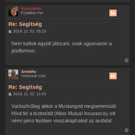
i
Rockstar69
s
Főzelékes Feri
s
z
Re: Segítség
a
H
2018. 11. 02. 05:20
a
o
z
t
Nem tudtok együtt játszani, csak ugyanazon a
z
e
á
platformon.
t
s
z
e
V
ó
j
l
i
á
é
Arminho
s
s
r
Vinewoodi sztár
s
e
z
Re: Segítség
a
H
2018. 11. 02. 11:43
a
o
z
t
Valószínűleg akkor a Mustangod megsemmisült.
z
e
á
Hívd fel a biztosítót (Mors Mutual Insurance), ott
t
s
z
némi pénz fejében visszakaphatod az autódat.
e
ó
j
l
V
á
é