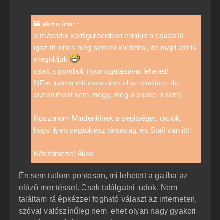
z
z
á
akmo
írta:
↑
s
z
a második konfigurácioban elindult a csalás!!!
ó
igaz itt nincs még semmi küldetés, de majd azt is
l
á
megoldjuk
s
csak a gombok nyomogatásával lehetett!
NEm tudom mit csesztem el az elsöben. de
auzon most sem megy, még a pause-n sem!
Köszönöm Mindenkinek a segitséget, örülök,
hogy ilyen segitökész társaság, és Staff van itt!
Köszöntettel:Ákos
Én sem tudom pontosan, mi lehetett a galiba az
előző mentéssel. Csak találgatni tudok. Nem
találtam rá épkézzel fogható választ az interneten,
szóval valószínűleg nem lehet olyan nagy gyakori