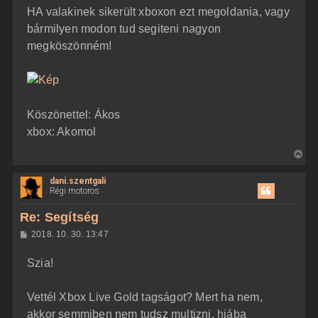
HA valakinek sikerült xboxon ezt megoldania, vagy
bármilyen modon tud segiteni nagyon
megköszönném!
Köszönettel: Ákos
xbox: Akomol
V
i
dani.szentgali
s
Régi motoros
s
z
Re: Segítség
a
H
2018. 10. 30. 13:47
a
o
z
t
Szia!
z
e
á
t
s
z
Vettél Xbox Live Gold tagságot? Mert ha nem,
e
ó
j
l
akkor semmiben nem tudsz multizni, hiába