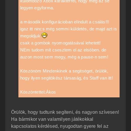
külömbözö Xbox karakterrel, hogy még az se
legyen egyforma.
a második konfigurácioban elindult a csalás!!!
igaz itt nincs még semmi küldetés, de majd azt is
megoldjuk
csak a gombok nyomogatásával lehetett!
NEm tudom mit csesztem el az elsöben. de
auzon most sem megy, még a pause-n sem!
Köszönöm Mindenkinek a segitséget, örülök,
hogy ilyen segitökész társaság, és Staff van itt!
Köszöntettel:Ákos
Örülök, hogy tudtunk segíteni, és nagyon szívesen!
Ha bármikor van valamilyen játékokkal
kapcsolatos kérdésed, nyugodtan gyere fel az