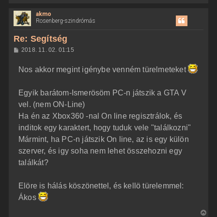
i
akmo
s
Rosenberg-szindrómás
s
z
Re: Segítség
a
H
2018. 11. 02. 01:15
a
o
z
t
Nos akkor megint igénybe venném türelmeteket
z
e
á
t
s
z
Egyik barátom-Ismerösöm PC-n játszik a GTA V
e
ó
j
l
vel. (nem ON-Line)
á
é
Ha én az Xbox360 -nal On line regisztrálok, és
s
r
inditok egy karaktert, hogy tuduk vele "találkozni"
e
Mármint, ha PC-n játszik On line, az is egy külön
szerver, és igy soha nem lehet összehozni egy
találkát?
Elöre is hálás köszönettel, és kellö türelemmel:
Ákos
V