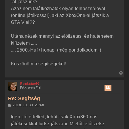
j
l
-al játszunk?
á
é
Azaz nem találkozhatok olyan felhasználoval
s
r
(online játékossal), aki az XboxOne-al játszik a
e
GTA V el??
Utána nézek mennyi az elöfizetés, és ha tehetem
kifizetem .....
.... 2500.-Huf / honap. (még gondolkodom..)
Köszönöm a segitségeket!
V
i
Rockstar69
s
Főzelékes Feri
s
z
Re: Segítség
a
H
2018. 10. 30. 21:48
a
o
z
t
Igen, jól értetted, tehát csak Xbox360-nas
z
e
á
játékosokkal tudsz játszani. Mielőtt előfizetsz
t
s