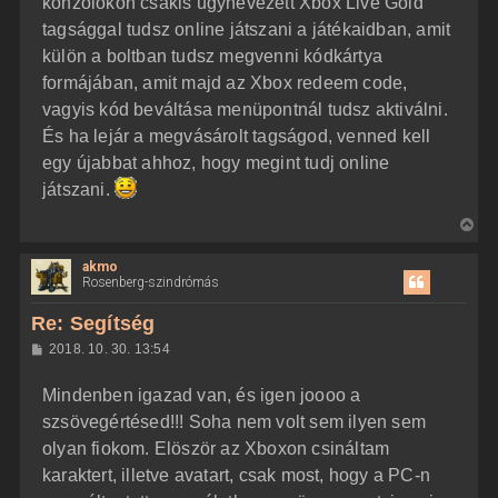
konzolokon csakis úgynevezett Xbox Live Gold
tagsággal tudsz online játszani a játékaidban, amit
külön a boltban tudsz megvenni kódkártya
formájában, amit majd az Xbox redeem code,
vagyis kód beváltása menüpontnál tudsz aktiválni.
És ha lejár a megvásárolt tagságod, venned kell
egy újabbat ahhoz, hogy megint tudj online
játszani.
V
i
akmo
s
Rosenberg-szindrómás
s
z
Re: Segítség
a
H
2018. 10. 30. 13:54
a
o
z
t
Mindenben igazad van, és igen joooo a
z
e
á
szsövegértésed!!! Soha nem volt sem ilyen sem
t
s
z
olyan fiokom. Elöször az Xboxon csináltam
e
ó
j
l
karaktert, illetve avatart, csak most, hogy a PC-n
á
é