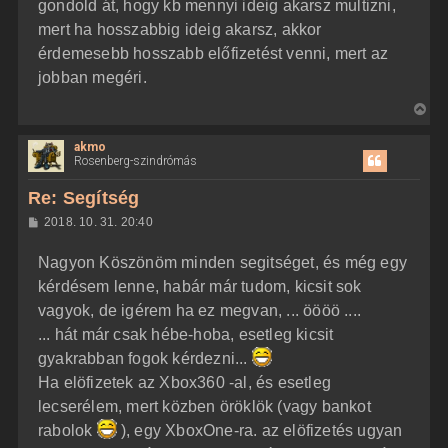
z
gondold át, hogy kb mennyi ideig akarsz multizni,
e
ó
j
l
mert ha hosszabbig ideig akarsz, akkor
á
é
érdemesebb hosszabb előfizetést venni, mert az
s
r
jobban megéri.
e
V
i
akmo
s
Rosenberg-szindrómás
s
z
Re: Segítség
a
H
2018. 10. 31. 20:40
a
o
z
t
Nagyon Köszönöm minden segitséget, és még egy
z
e
á
kérdésem lenne, habár már tudom, kicsit sok
t
s
z
vagyok, de igérem ha ez megvan, ... öööö ....
e
ó
j
l
... hát már csak hébe-hoba, esetleg kicsit
á
é
gyakrabban fogok kérdezni...
s
r
Ha elöfizetek az Xbox360 -al, és esetleg
e
lecserélem, mert közben öröklök (vagy bankot
rabolok
), egy XboxOne-ra. az elöfizetés ugyan