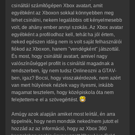
á
é
csináltál számítógépen Xbox avatart, amit
s
r
egyébként az Xboxon sokkal könnyebben meg
e
lehet csinálni, nekem legalábbis ott kényelmesebb
volt, de ahány ember annyi szokás. Az Xbox avatar
egyébként a profilodhoz kell, tehát ha jól értem,
neked egészen idáig nem is volt saját felhasználói
fiókod az Xboxon, hanem "vendégként" játszottál.
És most, hogy csináltál avatart, amivel nagy
valószínűséggel profilt is csináltál magadnak a
rendszerben, így nem tudsz Onlineozni a GTAV-
ben, igaz? Bocsi, hogy visszakérdezek, nem azért
van mert hülyének nézlek vagy ilyesmi, inkább
magamat tesztelem, hogy középiskola óta nem
felejtettem-e el a szövegértést.
Amúgy azok alapján amiket most leírtál, én arra
tippelnék, hogy nem mondták neked/nem jutott el
hozzád az az információ, hogy az Xbox 360