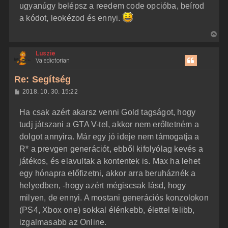
ugyanúgy belépsz a reedem code opcióba, beírod
a kódot, leokézod és ennyi.
V
i
Luszie
s
Valedictorian
s
z
Re: Segítség
a
H
2018. 10. 30. 15:22
a
o
z
t
Ha csak azért akarsz venni Gold tagságot, hogy
z
e
á
tudj játszani a GTA V-tel, akkor nem erőltetném a
t
s
z
dolgot annyira. Már egy jó ideje nem támogatja a
e
ó
j
l
R* a prevgen generációt, ebből kifolyólag kevés a
á
é
játékos, és elavultak a kontentek is. Max ha lehet
s
r
egy hónapra előfizetni, akkor arra beruháznék a
e
helyedben, -hogy azért mégiscsak lásd, hogy
milyen, de ennyi. A mostani generációs konzolokon
(PS4, Xbox one) sokkal élénkebb, élettel telibb,
izgalmasabb az Online.