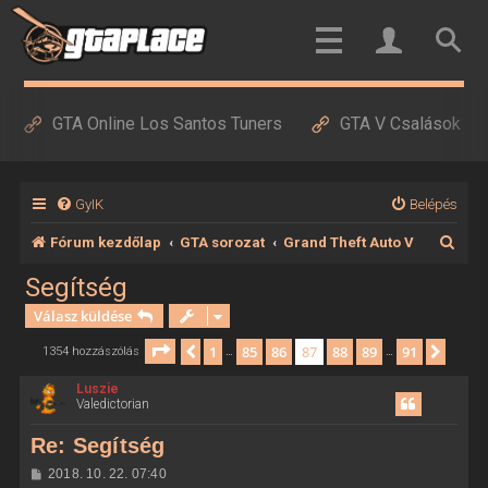
GTA Online Los Santos Tuners
GTA V Csalások
GyIK
Belépés
K
Fórum kezdőlap
GTA sorozat
Grand Theft Auto V
e
Segítség
r
Válasz küldése
e
Oldal:
87
/
91
1
85
86
87
88
89
91
Előző
Követ
1354 hozzászólás
…
…
s
Luszie
é
Valedictorian
s
Re: Segítség
H
2018. 10. 22. 07:40
o