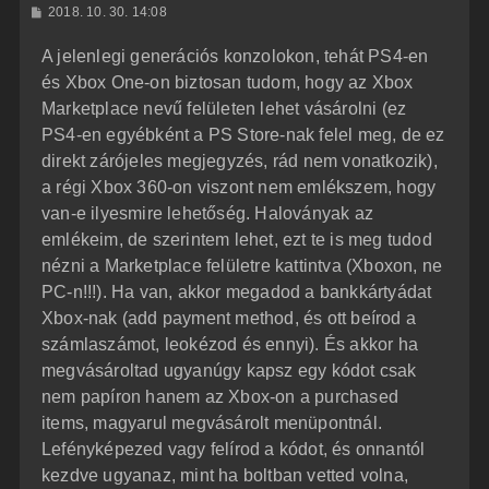
H
2018. 10. 30. 14:08
a
o
z
t
A jelenlegi generációs konzolokon, tehát PS4-en
z
e
á
és Xbox One-on biztosan tudom, hogy az Xbox
t
s
z
Marketplace nevű felületen lehet vásárolni (ez
e
ó
j
l
PS4-en egyébként a PS Store-nak felel meg, de ez
á
é
direkt zárójeles megjegyzés, rád nem vonatkozik),
s
r
a régi Xbox 360-on viszont nem emlékszem, hogy
e
van-e ilyesmire lehetőség. Haloványak az
emlékeim, de szerintem lehet, ezt te is meg tudod
nézni a Marketplace felületre kattintva (Xboxon, ne
PC-n!!!). Ha van, akkor megadod a bankkártyádat
Xbox-nak (add payment method, és ott beírod a
számlaszámot, leokézod és ennyi). És akkor ha
megvásároltad ugyanúgy kapsz egy kódot csak
nem papíron hanem az Xbox-on a purchased
items, magyarul megvásárolt menüpontnál.
Lefényképezed vagy felírod a kódot, és onnantól
kezdve ugyanaz, mint ha boltban vetted volna,