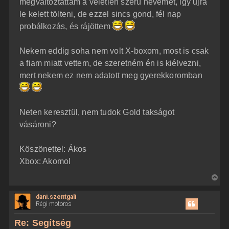
megváltoztattam a véletlen szerü nevemet, igy ujra
s
r
le kelett tölteni, de ezzel sincs gond, fél nap
e
probálkozás, és rájöttem
Nekem eddig soha nem volt X-boxom, most is csak
a fiam miatt vettem, de szeretném én is kiélvezni,
mert nekem ez nem adatott meg gyerekkoromban
Neten keresztül, nem tudok Gold takságot
vásároni?
Köszönettel: Ákos
Xbox: Akomol
V
i
dani.szentgali
s
Régi motoros
s
z
Re: Segítség
a