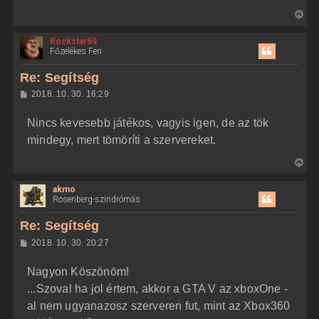
V
i
Rockstar69
s
Főzelékes Feri
s
z
Re: Segítség
a
H
2018. 10. 30. 16:29
a
o
z
t
Nincs kevesebb játékos, vagyis igen, de az tök
z
e
á
mindegy, mert tömöríti a szervereket.
t
s
z
e
V
ó
j
l
i
á
é
akmo
s
s
r
Rosenberg-szindrómás
s
e
z
Re: Segítség
a
H
2018. 10. 30. 20:27
a
o
z
t
Nagyon Köszönöm!
z
e
á
...Szoval ha jol értem, akkor a GTA V az xboxOne -
t
s
z
al nem ugyanazosz szerveren fut, mint az Xbox360
e
ó