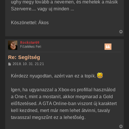
ughy megy tovább a nevemen, és mehetek a másik
Szerverre.... vagy uj minden ...
Köszönettel: Ákos
V
i
Rockstar69
s
Főzelékes Feri
s
z
Re: Segítség
a
H
2018. 10. 31. 21:21
a
o
z
t
Kérdezz nyugodtan, azért van ez a topik.
z
e
á
t
s
z
Igen, ha ugyanazzal a Xbox-os profillal használod
e
ó
j
l
a One-t, mint a mostanit, akkor megmarad a Gold
á
é
előfizetésed. A GTA Online-ban viszont új karaktert
s
r
kell kezdned, mert már nem lehet átvinni, tavaly
e
tavasszal megszűnt ez a lehetőség.
V