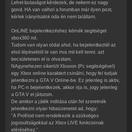
z
Lehet butaságot kérdezek, de nekem ez nagy
e
ó
j
l
gond. HA van valhol a forumban már ilyen post,
á
é
kérlek irányitsatok oda én nem találtam.
s
r
e
OnLINE bejelentkezéshez kérnék segitséget
xbox360 rol.
Tudom van olyan oldal ahol, ha bejelentkeztél az
elsö lépésektöl le van irva mit kell tenni. azt
becsületesen el is olvastam.
NAgynehezen sikerült Xboxon (Pc segitségével)
egy Xbox online karaktert csinálni, hogy fel tudjak
jelentkezni a GTA V Online-be. Ez jelenleg is aktiv,
ha PC-n bejelentkezek, akkor irja is, jogy jelenleg
a GTA V el játszom.
De amikor a játék inditása után fel szeretnék
jelentkezni olyan hibaüzenetet ad, hogy:
"A Profilod nem rendelkezik a szükséges
jogosultságokkal az Xbox LIVE funkcioinak
eléréséhez."