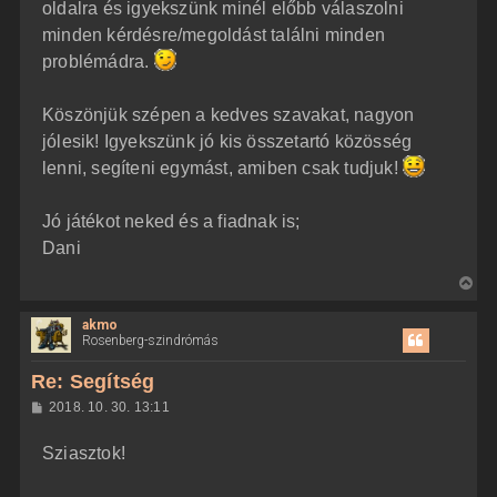
oldalra és igyekszünk minél előbb válaszolni
minden kérdésre/megoldást találni minden
problémádra.
Köszönjük szépen a kedves szavakat, nagyon
jólesik! Igyekszünk jó kis összetartó közösség
lenni, segíteni egymást, amiben csak tudjuk!
Jó játékot neked és a fiadnak is;
Dani
V
i
akmo
s
Rosenberg-szindrómás
s
z
Re: Segítség
a
H
2018. 10. 30. 13:11
a
o
z
t
Sziasztok!
z
e
á
t
s