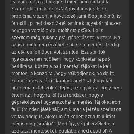
is lenne de azért idegesít miért nem működik.
Szerintetek mi lehet ez? A jóval idegesítőbb,
probléma viszont a következő ,ami több játéknál is
fennáll , pl red dead 2-nél aminek ugyebár nincsen
next gen verziója de letölthető ps5re. Le is
szedtem még mikor a ps5 gépet ősszel vettem. Na
az istennek nem érzékelte ott se a mentést. Pedig
az elvileg felhőben volt szintén. Ezután, tök
nyakatekerten rájöttem ,hogy konkrétan a ps5
beállításai között a ps4 mentési fájlokat le kell
menteni a konzolra ,hogy működjenek, na de itt
külön érdekes, és itt kaptam agyf#szt ,hogy két
probléma is felszokott lépni, az egyik az ,hogy nem
értem azt ,hogyha kiírta a rendszer ,hogy a
gépretöltéssel ugyanazokat a mentési fájlokat írom
felül (minden játéknál) amik már a jelzés szerint ott
voltak addig is, akkor miért kellett ezt a felülírást
mégis megcsinálni? (Mert így, végül érzékelte a
azokat a mentéseket legalább a red dead pl) A