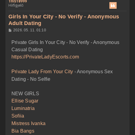
TmS18999
s
Hírfigyelő
s
z
Girls In Your City - No Verify - Anonymous
a
Adult Dating
a
H
2026. 05. 11. 01:10
t
o
e
z
Private Girls In Your City - No Verify - Anonymous
z
t
á
Casual Dating
e
s
z
j
https://PrivateLadyEscorts.com
ó
é
l
á
r
Private Lady From Your City
- Anonymous Sex
s
e
Dating - No Selfie
NEW GIRLS
Ellise Sugar
Luminatria
Sofiia
Mistress Ivanka
Bia Bangs