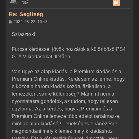
Díler
s
z
Re: Segítség
a
H
2024. 08. 22. 16:48
a
o
z
t
Sziasztok!
z
e
á
t
s
z
Furcsa kérdéssel jövök hozzátok a különböző PS4
e
ó
j
l
GTA V kiadásokat illetően.
á
é
s
r
Van ugye az alap kiadás, a Premium kiadás és a
e
Premium Online kiadás. Kérdésem az lenne, hogy
e között a három kiadás között, fizikálisan, a
lemezeken, van-e különbség? Mármint nem a
nyomtatásra gondolok, az tudom, hogy teljesen
egyforma. Az a kérdés, hogy a Premium és a
Premium Online lemeze több adatot tartalmaz-e,
mint az alap kiadásé? Lehetséges-e ránézésre
megmondani melyik lemez melyik kiadáshoz
tartozik. Ezt a két verziót úgy reklámozták, hogy