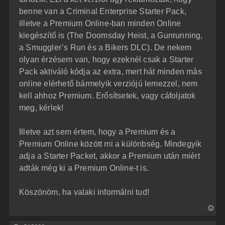
benne van a Criminal Enterprise Starter Pack,
illetve a Premium Online-ban minden Online
kiegészítő is (The Doomsday Heist, a Gunrunning,
a Smuggler’s Run és a Bikers DLC). De nekem
olyan érzésem van, hogy ezeknél csak a Starter
Pack aktiváló kódja az extra, mert hát minden más
online elérhető bármelyik verziójú lemezzel, nem
kell ahhoz Premium. Erősítsetek, vagy cáfoljatok
meg, kérlek!
Illetve azt sem értem, hogy a Premium és a
Premium Online között mi a különbség. Mindegyik
adja a Starter Packet, akkor a Premium után miért
adták még ki a Premium Online-t is.
Köszönöm, ha valaki informálni tud!
V
i