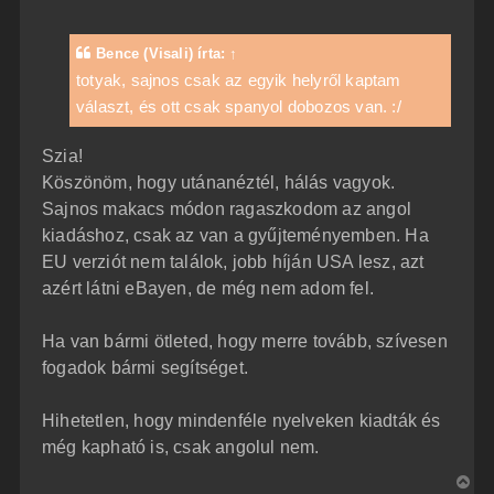
z
z
á
Bence (Visali)
írta:
↑
s
z
totyak, sajnos csak az egyik helyről kaptam
ó
választ, és ott csak spanyol dobozos van. :/
l
á
s
Szia!
Köszönöm, hogy utánanéztél, hálás vagyok.
Sajnos makacs módon ragaszkodom az angol
kiadáshoz, csak az van a gyűjteményemben. Ha
EU verziót nem találok, jobb híján USA lesz, azt
azért látni eBayen, de még nem adom fel.
Ha van bármi ötleted, hogy merre tovább, szívesen
fogadok bármi segítséget.
Hihetetlen, hogy mindenféle nyelveken kiadták és
még kapható is, csak angolul nem.
V