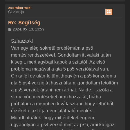
i
zsombormaki
s
CJ zoknija
s
z
Re: Segítség
a
H
2024. 05. 13. 13:59
a
o
z
t
Sziasztok!
z
e
á
Van egy elég sokrétű problémám a ps5
t
s
z
mentésirendszerével. Gondoltam itt valaki talán
e
ó
j
l
kisegít, mert agybajt kapok a szitutól. Az első
á
é
probléma magával a gta 5 ps5 verziójával van.
s
r
Cirka fél év után feltűnt ,hogy én a ps5 konzolon a
e
gta 5 ps4 verzióját használtam, gondoltam letöltöm
a ps5 verziót, ártani nem árthat. Na de.....azóta a
story mód mentéseket nem hozza át, hiába
próbálom a menüben kiválasztani ,hogy felhőből
érzékelje azt írja nem található mentés.
Mondhatnátok ,hogy mit érdekel engem,
ugyanolyan a ps4 verzió mint az ps5, ami kb igaz