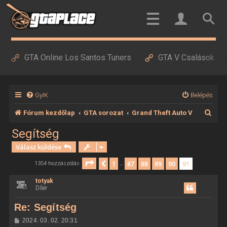
GTA Online Los Santos Tuners
GTA V Csalások
GyIK
Belépés
K
Fórum kezdőlap
GTA sorozat
Grand Theft Auto V
e
Segítség
r
Válasz küldése
e
Oldal:
91
/
91
1
87
88
89
90
91
Előző
1354 hozzászólás
…
s
totyak
é
Díler
s
Re: Segítség
H
2024. 03. 02. 20:31
o