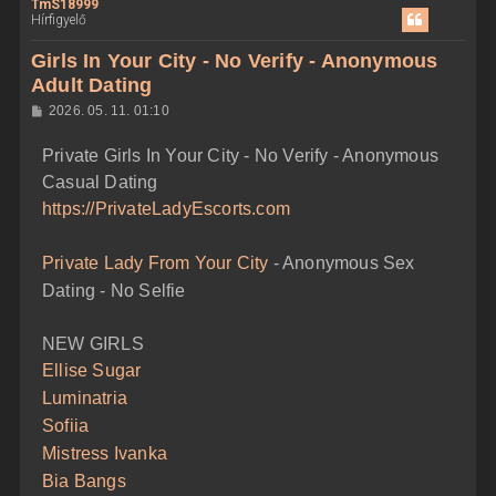
TmS18999
s
Hírfigyelő
s
z
Girls In Your City - No Verify - Anonymous
a
Adult Dating
a
H
2026. 05. 11. 01:10
t
o
e
z
Private Girls In Your City - No Verify - Anonymous
z
t
á
Casual Dating
e
s
z
j
https://PrivateLadyEscorts.com
ó
é
l
á
r
Private Lady From Your City
- Anonymous Sex
s
e
Dating - No Selfie
NEW GIRLS
Ellise Sugar
Luminatria
Sofiia
Mistress Ivanka
Bia Bangs