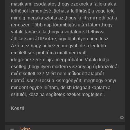
másik ami csodálatos ,hogy ezeknek a fájloknak a
felhőből lementését (tehát a felülírást) a vége felé
mindig megakasztotta az ,hogy ki írt vmi nethibát a
rendszer. Több nap fórumbújás után látom ,hogy
valaki tanácsolta ,hogy a vodafone-t felhívva
állíttassam át IPV4-re, úgy több ilyen nem lesz.
Azóta ez nagy nehezen megvolt de a fentebb
említett sok probléma miatt nem volt
idegrendszerem újra megpróbálni. Valaki tudja
esetleg ,hogy ilyen modern viszonylag új konzolnál
miért kellett ez? Miért nem működött alapból
normálisan? Bocsi a kisregényért, meghogy ennyi
mindent egybe leírtam, de kb idegbajt kaptam a
szitutól, kösz ha segítetek ezeket megfejteni.
Köszi!
V
i
totyak
s