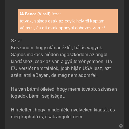
z
z
á
Bence (Visali)
írta:
↑
s
z
totyak, sajnos csak az egyik helyről kaptam
ó
választ, és ott csak spanyol dobozos van. :/
l
á
s
Szia!
Köszönöm, hogy utánanéztél, hálás vagyok.
Sajnos makacs módon ragaszkodom az angol
kiadáshoz, csak az van a gyűjteményemben. Ha
EU verziót nem találok, jobb híján USA lesz, azt
azért látni eBayen, de még nem adom fel.
Ha van bármi ötleted, hogy merre tovább, szívesen
fogadok bármi segítséget.
Hihetetlen, hogy mindenféle nyelveken kiadták és
még kapható is, csak angolul nem.
V