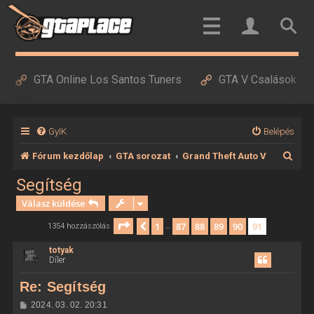
GTA Online Los Santos Tuners
GTA V Csalások
GyIK
Belépés
K
Fórum kezdőlap
GTA sorozat
Grand Theft Auto V
e
Segítség
r
Válasz küldése
e
Oldal:
91
/
91
1
87
88
89
90
91
Előző
1354 hozzászólás
…
s
totyak
é
Díler
s
Re: Segítség
H
2024. 03. 02. 20:31
o