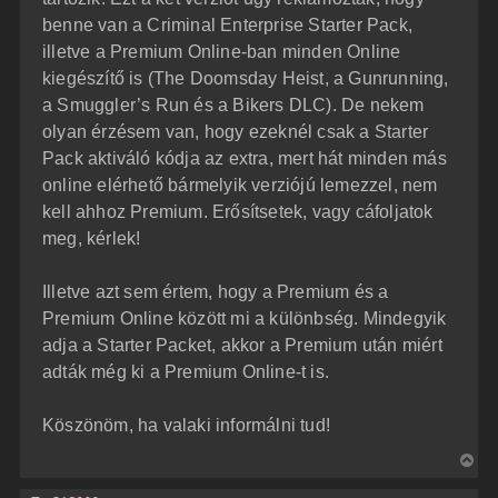
benne van a Criminal Enterprise Starter Pack,
illetve a Premium Online-ban minden Online
kiegészítő is (The Doomsday Heist, a Gunrunning,
a Smuggler’s Run és a Bikers DLC). De nekem
olyan érzésem van, hogy ezeknél csak a Starter
Pack aktiváló kódja az extra, mert hát minden más
online elérhető bármelyik verziójú lemezzel, nem
kell ahhoz Premium. Erősítsetek, vagy cáfoljatok
meg, kérlek!
Illetve azt sem értem, hogy a Premium és a
Premium Online között mi a különbség. Mindegyik
adja a Starter Packet, akkor a Premium után miért
adták még ki a Premium Online-t is.
Köszönöm, ha valaki informálni tud!
V
i