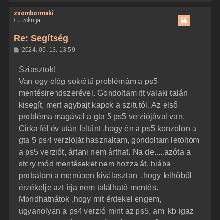
i
zsombormaki
s
CJ zoknija
s
z
Re: Segítség
a
H
2024. 05. 13. 13:59
a
o
z
t
Sziasztok!
z
e
á
Van egy elég sokrétű problémám a ps5
t
s
z
mentésirendszerével. Gondoltam itt valaki talán
e
ó
j
l
kisegít, mert agybajt kapok a szitutól. Az első
á
é
probléma magával a gta 5 ps5 verziójával van.
s
r
Cirka fél év után feltűnt ,hogy én a ps5 konzolon a
e
gta 5 ps4 verzióját használtam, gondoltam letöltöm
a ps5 verziót, ártani nem árthat. Na de.....azóta a
story mód mentéseket nem hozza át, hiába
próbálom a menüben kiválasztani ,hogy felhőből
érzékelje azt írja nem található mentés.
Mondhatnátok ,hogy mit érdekel engem,
ugyanolyan a ps4 verzió mint az ps5, ami kb igaz