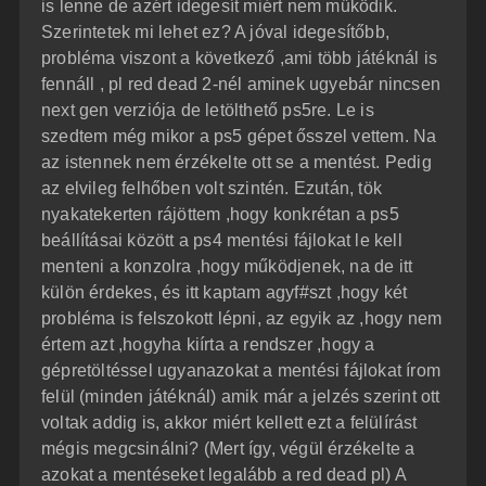
is lenne de azért idegesít miért nem működik.
Szerintetek mi lehet ez? A jóval idegesítőbb,
probléma viszont a következő ,ami több játéknál is
fennáll , pl red dead 2-nél aminek ugyebár nincsen
next gen verziója de letölthető ps5re. Le is
szedtem még mikor a ps5 gépet ősszel vettem. Na
az istennek nem érzékelte ott se a mentést. Pedig
az elvileg felhőben volt szintén. Ezután, tök
nyakatekerten rájöttem ,hogy konkrétan a ps5
beállításai között a ps4 mentési fájlokat le kell
menteni a konzolra ,hogy működjenek, na de itt
külön érdekes, és itt kaptam agyf#szt ,hogy két
probléma is felszokott lépni, az egyik az ,hogy nem
értem azt ,hogyha kiírta a rendszer ,hogy a
gépretöltéssel ugyanazokat a mentési fájlokat írom
felül (minden játéknál) amik már a jelzés szerint ott
voltak addig is, akkor miért kellett ezt a felülírást
mégis megcsinálni? (Mert így, végül érzékelte a
azokat a mentéseket legalább a red dead pl) A