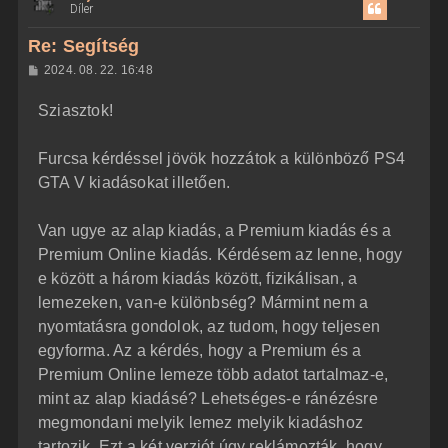
Díler
s
z
Re: Segítség
a
H
2024. 08. 22. 16:48
a
o
z
t
Sziasztok!
z
e
á
t
s
z
Furcsa kérdéssel jövök hozzátok a különböző PS4
e
ó
j
l
GTA V kiadásokat illetően.
á
é
s
r
Van ugye az alap kiadás, a Premium kiadás és a
e
Premium Online kiadás. Kérdésem az lenne, hogy
e között a három kiadás között, fizikálisan, a
lemezeken, van-e különbség? Mármint nem a
nyomtatásra gondolok, az tudom, hogy teljesen
egyforma. Az a kérdés, hogy a Premium és a
Premium Online lemeze több adatot tartalmaz-e,
mint az alap kiadásé? Lehetséges-e ránézésre
megmondani melyik lemez melyik kiadáshoz
tartozik. Ezt a két verziót úgy reklámozták, hogy