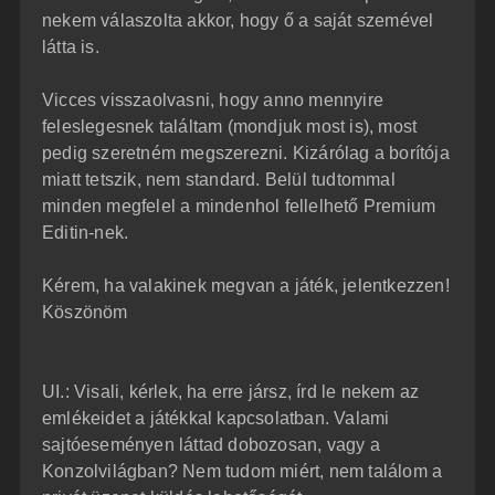
nekem válaszolta akkor, hogy ő a saját szemével
látta is.
Vicces visszaolvasni, hogy anno mennyire
feleslegesnek találtam (mondjuk most is), most
pedig szeretném megszerezni. Kizárólag a borítója
miatt tetszik, nem standard. Belül tudtommal
minden megfelel a mindenhol fellelhető Premium
Editin-nek.
Kérem, ha valakinek megvan a játék, jelentkezzen!
Köszönöm
UI.: Visali, kérlek, ha erre jársz, írd le nekem az
emlékeidet a játékkal kapcsolatban. Valami
sajtóeseményen láttad dobozosan, vagy a
Konzolvilágban? Nem tudom miért, nem találom a