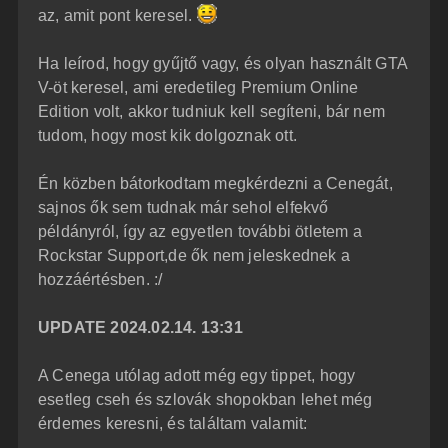
az, amit pont keresel.
Ha leírod, hogy gyűjtő vagy, és olyan használt GTA
V-öt keresel, ami eredetileg Premium Online
Edition volt, akkor tudniuk kell segíteni, bár nem
tudom, hogy most kik dolgoznak ott.
Én közben bátorkodtam megkérdezni a Cenegát,
sajnos ők sem tudnak már sehol elfekvő
példányról, így az egyetlen további ötletem a
Rockstar Support,de ők nem jeleskednek a
hozzáértésben. :/
UPDATE 2024.02.14. 13:31
A Cenega utólag adott még egy tippet, hogy
esetleg cseh és szlovák shopokban lehet még
érdemes keresni, és találtam valamit: