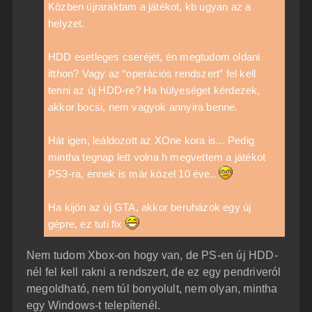
Közben újraraktam a játékot, kb ugyan az a
helyzet.
HDD esetleges cseréjét, én megtudom oldani
itthon? Vagy az “operációs rendszert” fel kell
tenni az új HDD-re? Ha hülyeséget kérdezek,
akkor bocsi, nem vagyok annyira benne.
Hát igen, leáldozott az XOne kora is... Pedig
mintha tegnap lett volna h megvettem a játékot
PS3-ra, ennek is már közel 10 éve..
Ha kijön az új GTA, akkor beruházok egy új
gépre, ez tuti fix
Nem tudom Xbox-on hogy van, de PS-en új HDD-
nél fel kell rakni a rendszert, de ez egy pendriveról
megoldható, nem túl bonyolult, nem olyan, mintha
egy Windows-t telepítenél.