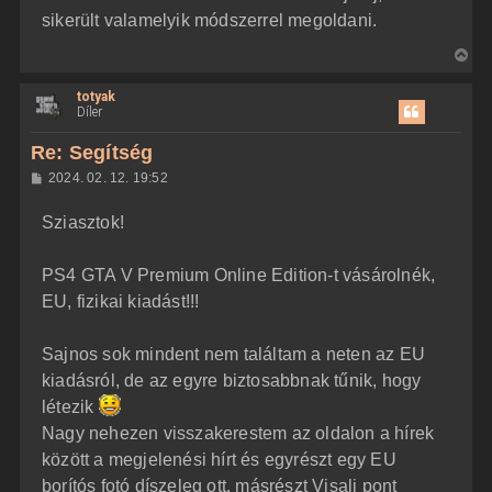
sikerült valamelyik módszerrel megoldani.
V
i
totyak
s
Díler
s
z
Re: Segítség
a
H
2024. 02. 12. 19:52
a
o
z
t
Sziasztok!
z
e
á
t
s
z
PS4 GTA V Premium Online Edition-t vásárolnék,
e
ó
j
l
EU, fizikai kiadást!!!
á
é
s
r
Sajnos sok mindent nem találtam a neten az EU
e
kiadásról, de az egyre biztosabbnak tűnik, hogy
létezik
Nagy nehezen visszakerestem az oldalon a hírek
között a megjelenési hírt és egyrészt egy EU
borítós fotó díszeleg ott, másrészt Visali pont