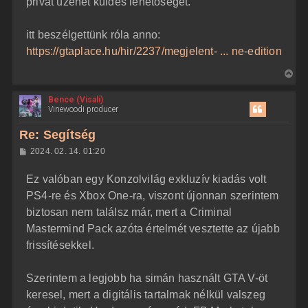
privát üzenet küldés lehetőségét.
itt beszélgettünk róla anno:
https://gtaplace.hu/hir/2237/megjelent- ... ne-edition
V
i
Bence (Visali)
s
Vinewoodi producer
s
z
Re: Segítség
a
H
2024. 02. 14. 01:20
a
o
z
t
Ez valóban egy Konzolvilág exkluzív kiadás volt
z
e
á
PS4-re és Xbox One-ra, viszont újonnan szerintem
t
s
z
biztosan nem találsz már, mert a Criminal
e
ó
j
l
Mastermind Pack azóta értelmét vesztette az újabb
á
é
frissítésekkel.
s
r
e
Szerintem a legjobb ha simán használt GTA V-öt
keresel, mert a digitális tartalmak nélkül valszeg