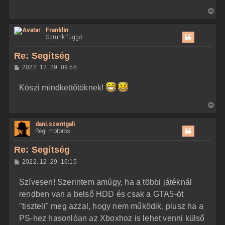
V
i
Franklin
s
Sprunk-függő
s
z
Re: Segítség
a
H
2022. 12. 29. 09:58
a
o
z
t
Köszi mindkettőtöknek!
z
e
á
t
s
V
z
e
i
ó
j
l
dani.szentgali
s
á
Régi motoros
é
s
s
r
z
Re: Segítség
e
a
H
2022. 12. 29. 16:15
a
o
z
t
Szívesen! Szerintem amúgy, ha a többi játéknál
z
e
á
rendben van a belső HDD és csak a GTA5-öt
t
s
z
"tiszteli" meg azzal, hogy nem működik, plusz ha a
e
ó
j
l
PS-hez hasonlóan az Xboxhoz is lehet venni külső
á