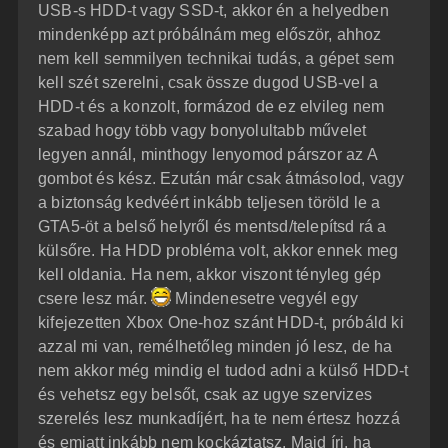
é
USB-s HDD-t vagy SSD-t, akkor én a helyedben
s
r
mindenképp azt próbálnám meg először, ahhoz
e
nem kell semmilyen technikai tudás, a gépet sem
kell szét szerelni, csak össze dugod USB-vel a
HDD-t és a konzolt, formázod de ez elvileg nem
szabad hogy több vagy bonyolultabb művelet
legyen annál, minthogy lenyomod párszor az A
gombot és kész. Ezután már csak átmásolod, vagy
a biztonság kedvéért inkább teljesen töröld le a
GTA5-öt a belső helyről és mentsd/telepítsd rá a
külsőre. Ha HDD probléma volt, akkor ennek meg
kell oldania. Ha nem, akkor viszont tényleg gép
csere lesz már.
Mindenesetre vegyél egy
kifejezetten Xbox One-hoz szánt HDD-t, próbáld ki
azzal mi van, remélhetőleg minden jó lesz, de ha
nem akkor még mindig el tudod adni a külső HDD-t
és vehetsz egy belsőt, csak az ugye szervizes
szerelés lesz munkadíjért, ha te nem értesz hozzá
és emiatt inkább nem kockáztatsz. Majd írj, ha