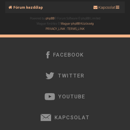
t
Fórum kezdőlap
Kapcsolat
e
t
Powered by
phpBB
® Forum Software © phpBB Limited
e
Magyar fordítás ©
Magyar phpBB Közösség
j
PRIVACY_LINK
|
TERMS_LINK
é
r
e
FACEBOOK
TWITTER
YOUTUBE
KAPCSOLAT