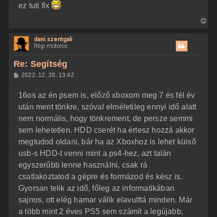
ez tuti fix
V
i
dani.szentgali
s
Régi motoros
s
z
Re: Segítség
a
H
2022. 12. 28. 13:42
a
o
z
t
16os az én psem is, előző xboxom meg 7 és fél év
z
e
á
után ment tönkre, szóval elméletileg ennyi idő alatt
t
s
z
nem normális, hogy tönkrement, de persze semmi
e
ó
j
l
sem lehetetlen. HDD cserét ha értesz hozzá akkor
á
é
megtudod oldani, bár ha az Xboxhoz is lehet külső
s
r
usb-s HDD-t venni mint a ps4-hez, azt talán
e
egyszerűbb lenne használni, csak rá
csatlakoztatod a gépre és formázod és kész is.
Gyorsan telik az idő, főleg az informatikában
sajnos, ott elég hamar válik elavulttá minden. Már
a több mint 2 éves PS5 sem számít a legújabb,