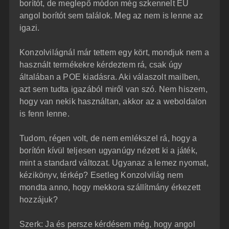
borítót, de meglepő módon még szkennelt EU
angol borítót sem találok. Meg az nem is lenne az
igazi.
Konzolvilágnál már tettem egy kört, mondjuk nem a
használt termékekre kérdeztem rá, csak úgy
általában a POE kiadásra. Aki válaszolt mailben,
azt sem tudta igazából miről van szó. Nem hiszem,
hogy van nekik használtan, akkor az a weboldalon
is fenn lenne.
Tudom, régen volt, de nem emlékszel rá, hogy a
borítón kívül teljesen ugyanúgy nézett ki a játék,
mint a standard változat. Ugyanaz a lemez nyomat,
kézikönyv, térkép? Esetleg Konzolvilág nem
mondta anno, hogy mekkora szállítmány érkezett
hozzájuk?
Szerk: Ja és persze kérdésem még, hogy angol