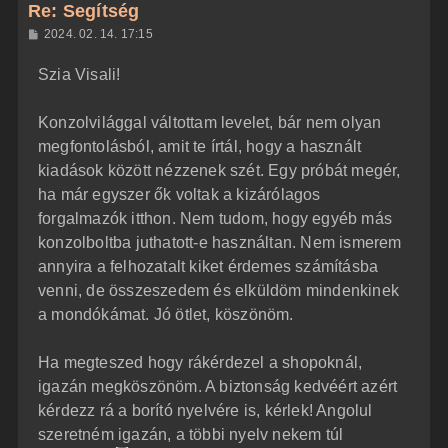
z
Re: Segítség
a
H
2024. 02. 14. 17:15
a
o
z
t
Szia Visali!
z
e
á
t
s
z
Konzolvilággal váltottam levelet, bár nem olyan
e
ó
j
l
megfontolásból, amit te írtál, hogy a használt
á
é
kiadások között nézzenek szét. Egy próbát megér,
s
r
ha már egyszer ők voltak a kizárólagos
e
forgalmazók itthon. Nem tudom, hogy egyéb más
konzolboltba juthatott-e használtan. Nem ismerem
annyira a felhozatalt kiket érdemes számításba
venni, de összeszedem és elküldöm mindenkinek
a mondókámat. Jó ötlet, köszönöm.
Ha megteszed hogy rákérdezel a shopoknál,
igazán megköszönöm. A biztonság kedvéért azért
kérdezz rá a borító nyelvére is, kérlek! Angolul
szeretném igazán, a többi nyelv nekem túl