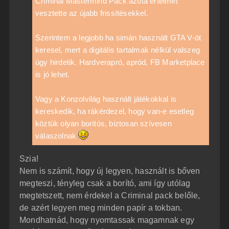
Criminal Mastermind Pack azóta értelmét
e
vesztette az újabb frissítésekkel.
Szerintem a legjobb ha simán használt GTA V-öt
keresel, mert a digitális tartalmak nélkül valszeg
úgy hirdetik. Hardverapró, apród, FB Marketplace
is jó lehet.
Vagy a Konzolvilág használt játékokkal is
kereskedik, ha rákérdezel, hogy van-e esetleg
köztük olyan borítós, biztosan szívesen
válaszolnak
Szia!
Nem is számít, hogy új legyen, használt is bőven
megteszi, tényleg csak a borító, ami így utólag
megtetszett, nem érdekel a Criminal pack belőle,
de azért legyen meg minden papír a tokban.
Mondhatnád, hogy nyomtassak magamnak egy