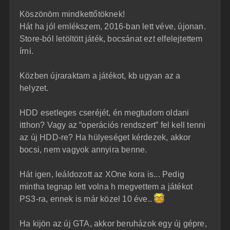
z
Köszönöm mindkettőtöknek!
z
á
Hát ha jól emlékszem, 2016-ban lett véve, újonan.
s
z
Store-ból letöltött játék, bocsánat ezt elfelejtettem
ó
l
írni.
á
s
Közben újraraktam a játékot, kb ugyan az a
helyzet.
HDD esetleges cseréjét, én megtudom oldani
itthon? Vagy az “operációs rendszert” fel kell tenni
az új HDD-re? Ha hülyeséget kérdezek, akkor
bocsi, nem vagyok annyira benne.
Hát igen, leáldozott az XOne kora is... Pedig
mintha tegnap lett volna h megvettem a játékot
PS3-ra, ennek is már közel 10 éve..
Ha kijön az új GTA, akkor beruházok egy új gépre,