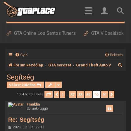
GTA Online Los Santos Tuners
GTA V Csalások
GyIK
Belépés
K
Fórum kezdőlap
GTA sorozat
Grand Theft Auto V
e
Segítség
r
Válasz küldése
e
Oldal:
90
/
91
1
87
88
89
90
91
Előző
Követke
1354 hozzászólás
…
s
Franklin
é
Sprunk-függő
s
Re: Segítség
H
2022. 12. 27. 22:11
o