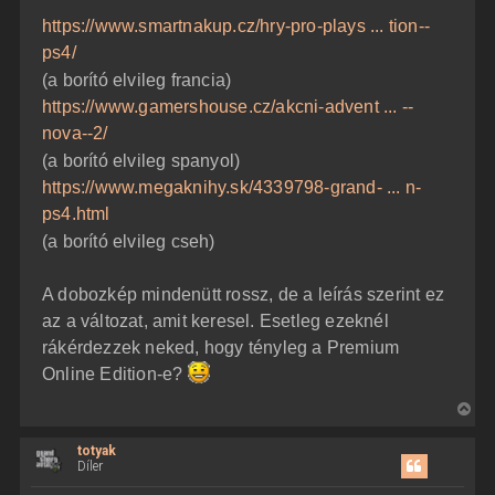
https://www.smartnakup.cz/hry-pro-plays ... tion--
ps4/
(a borító elvileg francia)
https://www.gamershouse.cz/akcni-advent ... --
nova--2/
(a borító elvileg spanyol)
https://www.megaknihy.sk/4339798-grand- ... n-
ps4.html
(a borító elvileg cseh)
A dobozkép mindenütt rossz, de a leírás szerint ez
az a változat, amit keresel. Esetleg ezeknél
rákérdezzek neked, hogy tényleg a Premium
Online Edition-e?
V
i
totyak
s
Díler
s