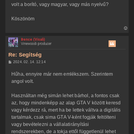
volt a borító, vagy magyar, vagy más nyelvű?
Köszönöm
V
i
Bence (Visali)
s
Vinewoodi producer
s
z
Re: Segítség
a
H
2024. 02. 14. 12:14
a
o
z
t
Hűha, ennyire már nem emlékszem. Szerintem
z
e
á
angol volt.
t
s
z
e
ó
j
l
Használtan még simán lehet bárhol, a fontos csak
á
é
az, hogy mindenképp az alap GTA V között keresd
s
r
vagy kérdezz rá, mert ha be lettek váltva a digitális
e
tartalmak, csak sima GTA V-ként fogják feltölteni
vagy bevételezni a vállalatirányítási
rendszerekben, de a tokja ettől függetlenül lehet