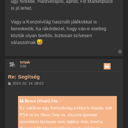
úgy hirdetik. Hardverapró, apród, FB Marketplace
is jó lehet.
Vagy a Konzolvilág használt játékokkal is
kereskedik, ha rákérdezel, hogy van-e esetleg
köztük olyan borítós, biztosan szívesen
válaszolnak
V
i
totyak
s
Díler
s
z
Re: Segítség
a
H
2024. 02. 14. 08:02
a
o
z
t
z
e
á
Bence (Visali)
írta:
↑
t
s
z
Ez valóban egy Konzolvilág exkluzív kiadás volt
e
ó
j
PS4-re és Xbox One-ra, viszont újonnan
l
á
é
szerintem biztosan nem találsz már, mert a
s
r