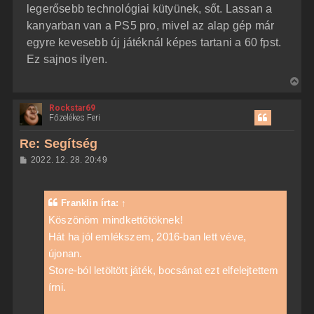
legerősebb technológiai kütyünek, sőt. Lassan a
kanyarban van a PS5 pro, mivel az alap gép már
egyre kevesebb új játéknál képes tartani a 60 fpst.
Ez sajnos ilyen.
V
i
Rockstar69
s
Főzelékes Feri
s
z
Re: Segítség
a
H
2022. 12. 28. 20:49
a
o
z
t
z
e
á
Franklin
írta:
↑
t
s
z
Köszönöm mindkettőtöknek!
e
ó
j
Hát ha jól emlékszem, 2016-ban lett véve,
l
á
é
újonan.
s
r
Store-ból letöltött játék, bocsánat ezt elfelejtettem
e
írni.