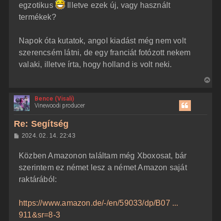
egzotikus
Illetve ezek új, vagy használt
termékek?
Napok óta kutatok, angol kiadást még nem volt
szerencsém látni, de egy franciát fotózott nekem
valaki, illetve írta, hogy holland is volt neki.
V
i
Bence (Visali)
s
Vinewoodi producer
s
z
Re: Segítség
a
H
2024. 02. 14. 22:43
a
o
z
t
Közben Amazonon találtam még Xboxosat, bár
z
e
á
szerintem ez német lesz a német Amazon saját
t
s
z
raktárából:
e
ó
j
l
á
é
https://www.amazon.de/-/en/59033/dp/B07 ...
s
r
911&sr=8-3
e