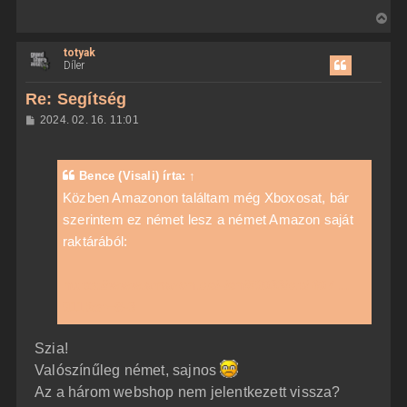
V
i
totyak
s
Díler
s
z
Re: Segítség
a
H
2024. 02. 16. 11:01
a
o
z
t
z
e
á
Bence (Visali)
írta:
↑
t
s
z
Közben Amazonon találtam még Xboxosat, bár
e
ó
j
szerintem ez német lesz a német Amazon saját
l
á
é
raktárából:
s
r
e
https://www.amazon.de/-/en/59033/dp/B07 ...
911&sr=8-3
Szia!
Valószínűleg német, sajnos
Az a három webshop nem jelentkezett vissza?