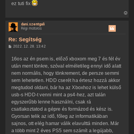
ez tuti fix
V
i
dani.szentgali
s
Régi motoros
s
z
Re: Segítség
a
H
2022. 12. 28. 13:42
a
o
z
t
16os az én psem is, előző xboxom meg 7 és fél év
z
e
á
után ment tönkre, szóval elméletileg ennyi idő alatt
t
s
z
nem normális, hogy tönkrement, de persze semmi
e
ó
j
l
sem lehetetlen. HDD cserét ha értesz hozzá akkor
á
é
megtudod oldani, bár ha az Xboxhoz is lehet külső
s
r
usb-s HDD-t venni mint a ps4-hez, azt talán
e
egyszerűbb lenne használni, csak rá
csatlakoztatod a gépre és formázod és kész is.
Gyorsan telik az idő, főleg az informatikában
sajnos, ott elég hamar válik elavulttá minden. Már
a több mint 2 éves PS5 sem számít a legújabb,