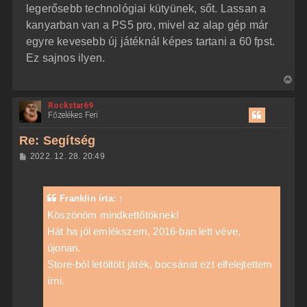
legerősebb technológiai kütyünek, sőt. Lassan a
kanyarban van a PS5 pro, mivel az alap gép már
egyre kevesebb új játéknál képes tartani a 60 fpst.
Ez sajnos ilyen.
V
i
Rockstar69
s
Főzelékes Feri
s
z
Re: Segítség
a
H
2022. 12. 28. 20:49
a
o
z
t
z
e
á
Franklin
írta:
↑
t
s
z
Köszönöm mindkettőtöknek!
e
ó
j
Hát ha jól emlékszem, 2016-ban lett véve,
l
á
é
újonan.
s
r
Store-ból letöltött játék, bocsánat ezt elfelejtettem
e
írni.