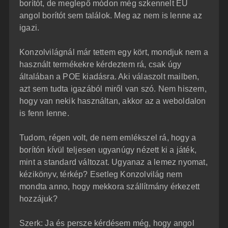
borítót, de meglepő módon még szkennelt EU
angol borítót sem találok. Meg az nem is lenne az
igazi.
Konzolvilágnál már tettem egy kört, mondjuk nem a
használt termékekre kérdeztem rá, csak úgy
általában a POE kiadásra. Aki válaszolt mailben,
azt sem tudta igazából miről van szó. Nem hiszem,
hogy van nekik használtan, akkor az a weboldalon
is fenn lenne.
Tudom, régen volt, de nem emlékszel rá, hogy a
borítón kívül teljesen ugyanúgy nézett ki a játék,
mint a standard változat. Ugyanaz a lemez nyomat,
kézikönyv, térkép? Esetleg Konzolvilág nem
mondta anno, hogy mekkora szállítmány érkezett
hozzájuk?
Szerk: Ja és persze kérdésem még, hogy angol