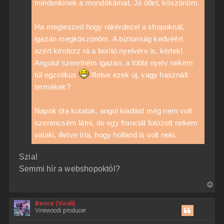
mindenkinek a mondókámat. Jó ötlet, köszönöm.
Ha megteszed hogy rákérdezel a shopoknál,
igazán megköszönöm. A biztonság kedvéért
azért kérdezz rá a borító nyelvére is, kérlek!
Angolul szeretném igazán, a többi nyelv nekem
túl egzotikus
Illetve ezek új, vagy használt
termékek?
Napok óta kutatok, angol kiadást még nem volt
szerencsém látni, de egy franciát fotózott nekem
valaki, illetve írta, hogy holland is volt neki.
Szia!
Semmi hír a webshopoktól?
V
i
Bence (Visali)
s
Vinewoodi producer
s