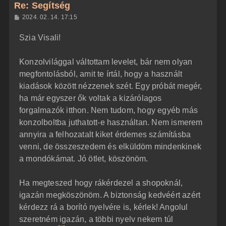
z
Re: Segítség
a
H
2024. 02. 14. 17:15
a
o
z
t
Szia Visali!
z
e
á
t
s
z
Konzolvilággal váltottam levelet, bár nem olyan
e
ó
j
l
megfontolásból, amit te írtál, hogy a használt
á
é
kiadások között nézzenek szét. Egy próbát megér,
s
r
ha már egyszer ők voltak a kizárólagos
e
forgalmazók itthon. Nem tudom, hogy egyéb más
konzolboltba juthatott-e használtan. Nem ismerem
annyira a felhozatalt kiket érdemes számításba
venni, de összeszedem és elküldöm mindenkinek
a mondókámat. Jó ötlet, köszönöm.
Ha megteszed hogy rákérdezel a shopoknál,
igazán megköszönöm. A biztonság kedvéért azért
kérdezz rá a borító nyelvére is, kérlek! Angolul
szeretném igazán, a többi nyelv nekem túl