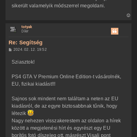
sikerült valamelyik módszerrel megoldani.
V
i
totyak
s
Díler
s
z
Re: Segítség
a
H
2024. 02. 12. 19:52
a
o
z
t
Sziasztok!
z
e
á
t
s
z
PS4 GTA V Premium Online Edition-t vásárolnék,
e
ó
j
l
EU, fizikai kiadást!!!
á
é
s
r
Sajnos sok mindent nem találtam a neten az EU
e
kiadásról, de az egyre biztosabbnak tűnik, hogy
létezik
Nagy nehezen visszakerestem az oldalon a hírek
között a megjelenési hírt és egyrészt egy EU
borítós fotó díszeleg ott, másrészt Visali pont