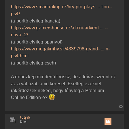
https://www.smartnakup.cz/hry-pro-plays ... tion--
ps4/
(a borító elvileg francia)
https://www.gamershouse.cz/akcni-advent ... --
nova--2/
(a borító elvileg spanyol)
https://www.megaknihy.sk/4339798-grand- ... n-
ps4.html
(a borító elvileg cseh)
A dobozkép mindenütt rossz, de a leírás szerint ez
az a változat, amit keresel. Esetleg ezeknél
rákérdezzek neked, hogy tényleg a Premium
Online Edition-e?
V
i
totyak
s
Díler
s