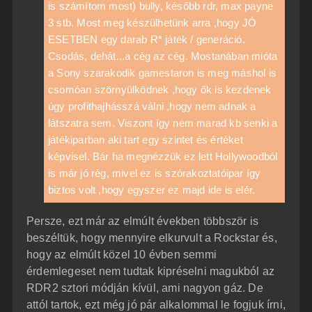
is számítom most) bully, később rdr, max payne
3 stb. Most meg készülhetünk arra ,hogy JÓ
ESETBEN egy darab R* játék / generáció.
Csodás, dehát...a cég az cég. Mostanában mióta
a Sony szarakodik gamestaron is meg máshol is
csomóan szörnyülködnek ,hogy ők is kezdenek
úgy profithajhásszá válni ,hogy nem adnak a
látszatra sem. Viszont így nem marad kb senki a
játékiparban aki tart egy szintet és értéket
képvisel. Bár ha megnézzük ez lett Hollywoodból
is már jó rég, mivel ez is szórakoztatóipar így
biztos volt ,hogy egyszer ez majd ide is elér.
Persze, ezt már az elmúlt években többször is
beszéltük, hogy mennyire elkurvult a Rockstar és,
hogy az elmúlt közel 10 évben semmi
érdemlegeset nem tudtak kipréselni magukból az
RDR2 sztori módján kívül, ami nagyon gáz. De
attól tartok, ezt még jó pár alkalommal le fogjuk írni,