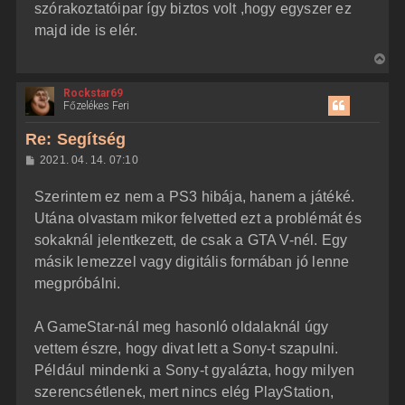
szórakoztatóipar így biztos volt ,hogy egyszer ez
majd ide is elér.
V
i
Rockstar69
s
Főzelékes Feri
s
z
Re: Segítség
a
H
2021. 04. 14. 07:10
a
o
z
t
Szerintem ez nem a PS3 hibája, hanem a játéké.
z
e
á
Utána olvastam mikor felvetted ezt a problémát és
t
s
z
sokaknál jelentkezett, de csak a GTA V-nél. Egy
e
ó
j
l
másik lemezzel vagy digitális formában jó lenne
á
é
megpróbálni.
s
r
e
A GameStar-nál meg hasonló oldalaknál úgy
vettem észre, hogy divat lett a Sony-t szapulni.
Például mindenki a Sony-t gyalázta, hogy milyen
szerencsétlenek, mert nincs elég PlayStation,