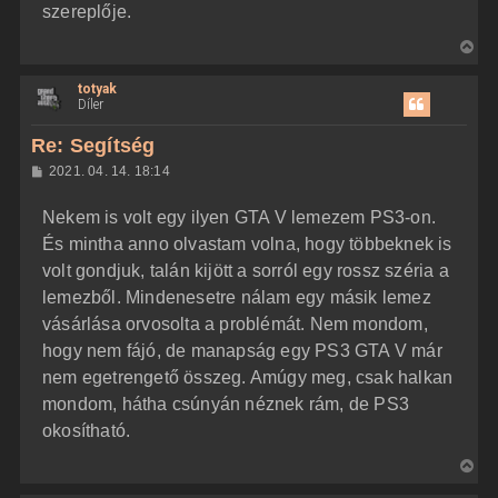
szereplője.
V
i
totyak
s
Díler
s
z
Re: Segítség
a
H
2021. 04. 14. 18:14
a
o
z
t
Nekem is volt egy ilyen GTA V lemezem PS3-on.
z
e
á
És mintha anno olvastam volna, hogy többeknek is
t
s
z
volt gondjuk, talán kijött a sorról egy rossz széria a
e
ó
j
l
lemezből. Mindenesetre nálam egy másik lemez
á
é
vásárlása orvosolta a problémát. Nem mondom,
s
r
hogy nem fájó, de manapság egy PS3 GTA V már
e
nem egetrengető összeg. Amúgy meg, csak halkan
mondom, hátha csúnyán néznek rám, de PS3
okosítható.
V
i