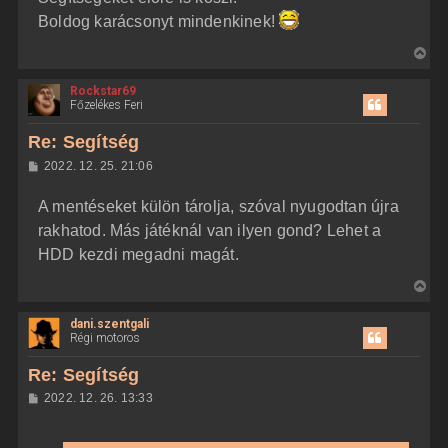
Boldog karácsonyt mindenkinek!
V
i
Rockstar69
s
Főzelékes Feri
s
z
Re: Segítség
a
H
2022. 12. 25. 21:06
a
o
z
t
A mentéseket külön tárolja, szóval nyugodtan újra
z
e
á
rakhatod. Más játéknál van ilyen gond? Lehet a
t
s
z
HDD kezdi megadni magát.
e
ó
j
l
V
á
é
s
i
r
dani.szentgali
s
e
Régi motoros
s
z
Re: Segítség
a
H
2022. 12. 26. 13:33
a
o
z
t
z
e