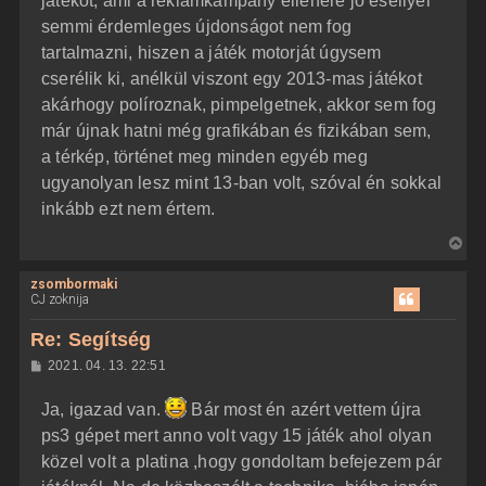
játékot, ami a reklámkampány ellenére jó eséllyel
semmi érdemleges újdonságot nem fog
tartalmazni, hiszen a játék motorját úgysem
cserélik ki, anélkül viszont egy 2013-mas játékot
akárhogy políroznak, pimpelgetnek, akkor sem fog
már újnak hatni még grafikában és fizikában sem,
a térkép, történet meg minden egyéb meg
ugyanolyan lesz mint 13-ban volt, szóval én sokkal
inkább ezt nem értem.
V
i
zsombormaki
s
CJ zoknija
s
z
Re: Segítség
a
H
2021. 04. 13. 22:51
a
o
z
t
Ja, igazad van.
Bár most én azért vettem újra
z
e
á
ps3 gépet mert anno volt vagy 15 játék ahol olyan
t
s
z
közel volt a platina ,hogy gondoltam befejezem pár
e
ó
j
l