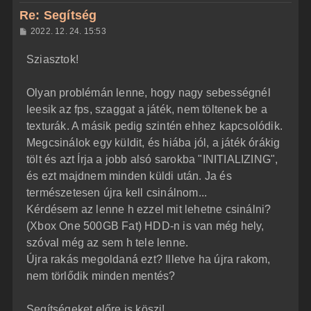
z
Re: Segítség
a
H
2022. 12. 24. 15:53
a
o
z
t
Sziasztok!
z
e
á
t
s
z
Olyan problémán lenne, hogy nagy sebességnél
e
ó
j
l
leesik az fps, szaggat a játék, nem töltenek be a
á
é
texturák. A másik pedig szintén ehhez kapcsolódik.
s
r
Megcsinálok egy küldit, és hiába jól, a játék órákig
e
tölt és azt Írja a jobb alsó sarokba "INITIALIZING",
és ezt majdnem minden küldi után. Ja és
természetesen újra kell csinálnom...
Kérdésem az lenne h ezzel mit lehetne csinálni?
(Xbox One 500GB Fat) HDD-n is van még hely,
szóval még az sem h tele lenne.
Újra rakás megoldaná ezt? Illetve ha újra rakom,
nem törlődik minden mentés?
Segítségeket előre is köszi!