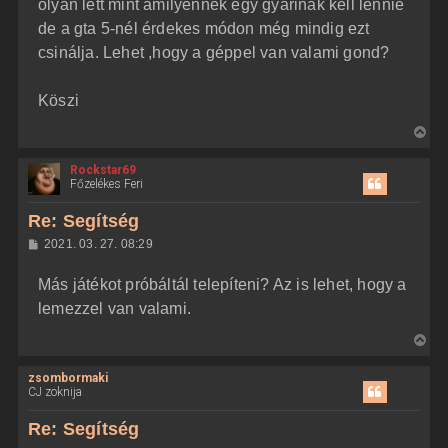
olyan lett mint amilyennek egy gyárinak kell lennie
de a gta 5-nél érdekes módon még mindig ezt
csinálja. Lehet ,hogy a géppel van valami gond?
Köszi
V
i
Rockstar69
s
Főzelékes Feri
s
z
Re: Segítség
a
H
2021. 03. 27. 08:29
a
o
z
t
Más játékot próbáltál telepíteni? Az is lehet, hogy a
z
e
á
lemezzel van valami.
t
s
z
e
V
ó
j
l
i
á
é
zsombormaki
s
s
r
CJ zoknija
s
e
z
Re: Segítség
a