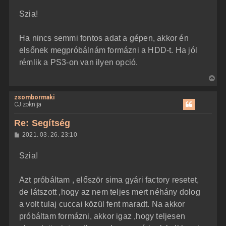
z
Szia!
z
á
s
z
Ha nincs semmi fontos adat a gépen, akkor én
ó
l
elsőnek megpróbálnám formázni a HDD-t. Ha jól
á
rémlik a PS3-on van ilyen opció.
s
V
i
zsombormaki
s
CJ zoknija
s
z
Re: Segítség
a
H
2021. 03. 26. 23:10
a
o
z
t
Szia!
z
e
á
t
s
z
Azt próbáltam , először sima gyári factory resetet,
e
ó
j
l
de látszott ,hogy az nem teljes mert néhány dolog
á
é
a volt tulaj cuccai közül fent maradt. Na akkor
s
r
próbáltam formázni, akkor igaz ,hogy teljesen
e