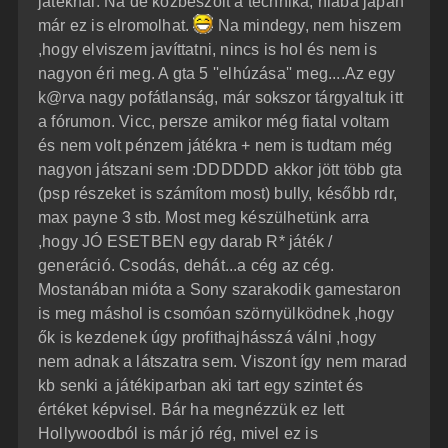
játéknál. Na de közbeszólt a technika, hiába japán
á
é
már ez is elromolhat.
Na mindegy, nem hiszem
s
r
,hogy elviszem javíttatni, nincs is hol és nem is
e
nagyon éri meg. A gta 5 ''elhúzása'' meg....Az egy
k@rva nagy pofátlanság, már sokszor tárgyaltuk itt
a fórumon. Vicc, persze amikor még fiatal voltam
és nem volt pénzem játékra + nem is tudtam még
nagyon játszani sem :DDDDDD akkor jött több gta
(psp részeket is számítom most) bully, később rdr,
max payne 3 stb. Most meg készülhetünk arra
,hogy JÓ ESETBEN egy darab R* játék /
generáció. Csodás, dehát...a cég az cég.
Mostanában mióta a Sony szarakodik gamestaron
is meg máshol is csomóan szörnyülködnek ,hogy
ők is kezdenek úgy profithajhásszá válni ,hogy
nem adnak a látszatra sem. Viszont így nem marad
kb senki a játékiparban aki tart egy szintet és
értéket képvisel. Bár ha megnézzük ez lett
Hollywoodból is már jó rég, mivel ez is