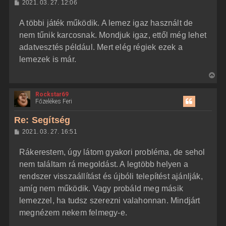
H
2021. 03. 27. 12:06
a
o
z
t
A többi játék működik. A lemez igaz használt de
z
e
á
nem tűnik karcosnak. Mondjuk igaz, ettől még lehet
t
s
z
adatvesztés például. Mert elég régiek ezek a
e
ó
j
l
lemezek is már.
á
é
s
V
r
i
e
Rockstar69
s
Főzelékes Feri
s
z
Re: Segítség
a
H
2021. 03. 27. 16:51
a
o
z
t
Rákerestem, úgy látom gyakori probléma, de sehol
z
e
á
nem találtam rá megoldást. A legtöbb helyen a
t
s
z
rendszer visszaállítást és újbóli telepítést ajánlják,
e
ó
j
l
amíg nem működik. Vagy probáld meg másik
á
é
lemezzel, ha tudsz szerezni valahonnan. Mindjárt
s
r
megnézem nekem felmegy-e.
e