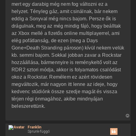
mert egy darabig még nem fog változni ez a
helyzet. Tényleg gáz, amit csinálnak, bár nekem
eddig a Sonyval még nincs bajom. Persze ők is
drágulnak, meg az még mindig fájó, hogy beálltak
az Xbox mellé a fizetős online multiplayerrel, ami
elég pofátlanság, de ezen (meg a Days
Gone+Death Stranding pároson) kívül nekem velük
kb. semmi bajom. Sokkal jobban zavar a Rockstar
hozzáállása, bármennyire is reménykeltő volt az
RDR2 sztori módja, akkor is folyamatos csalódást
okoz a Rockstar. Remélem ez azért rövidesen
megváltozik, már nagyon itt lenne az ideje, hogy
kedvenc stúdiónk össze szedje magát és vissza
térjen régi önmagához, akibe mindnyájan
beleszerettünk.
V
i
Franklin
s
Sprunk-függő
s