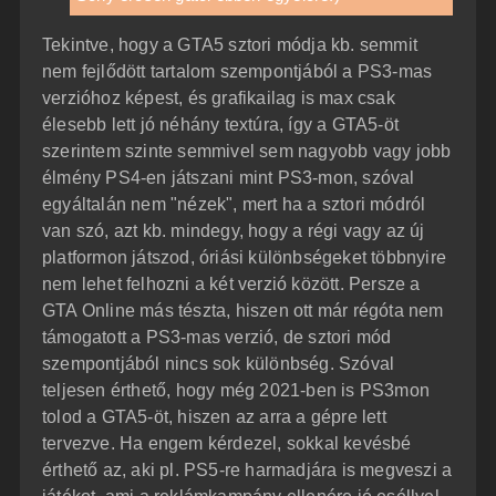
Tekintve, hogy a GTA5 sztori módja kb. semmit
nem fejlődött tartalom szempontjából a PS3-mas
verzióhoz képest, és grafikailag is max csak
élesebb lett jó néhány textúra, így a GTA5-öt
szerintem szinte semmivel sem nagyobb vagy jobb
élmény PS4-en játszani mint PS3-mon, szóval
egyáltalán nem "nézek", mert ha a sztori módról
van szó, azt kb. mindegy, hogy a régi vagy az új
platformon játszod, óriási különbségeket többnyire
nem lehet felhozni a két verzió között. Persze a
GTA Online más tészta, hiszen ott már régóta nem
támogatott a PS3-mas verzió, de sztori mód
szempontjából nincs sok különbség. Szóval
teljesen érthető, hogy még 2021-ben is PS3mon
tolod a GTA5-öt, hiszen az arra a gépre lett
tervezve. Ha engem kérdezel, sokkal kevésbé
érthető az, aki pl. PS5-re harmadjára is megveszi a