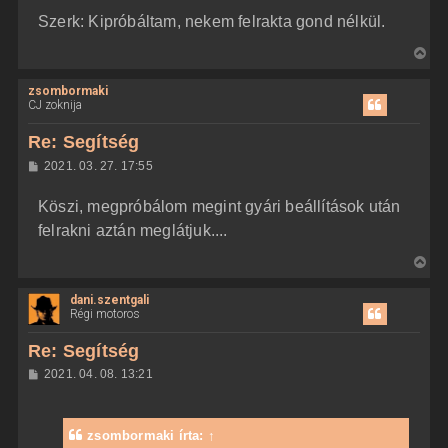
Szerk: Kipróbáltam, nekem felrakta gond nélkül.
V
i
zsombormaki
s
CJ zoknija
s
z
Re: Segítség
a
H
2021. 03. 27. 17:55
a
o
z
t
Köszi, megpróbálom megint gyári beállítások után
z
e
á
felrakni aztán meglátjuk....
t
s
z
e
V
ó
j
l
i
á
é
dani.szentgali
s
s
r
Régi motoros
s
e
z
Re: Segítség
a
H
2021. 04. 08. 13:21
a
o
z
t
z
e
á
zsombormaki
írta:
↑
t
s