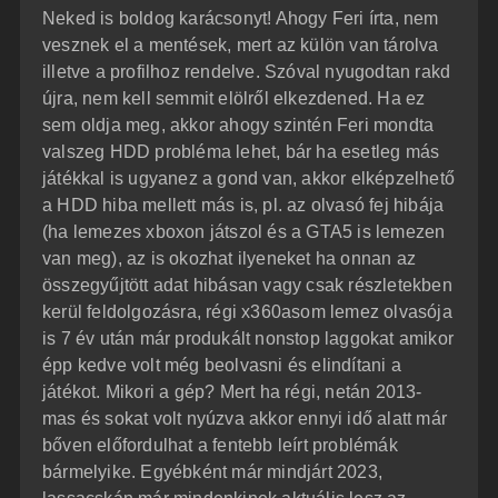
Neked is boldog karácsonyt! Ahogy Feri írta, nem
vesznek el a mentések, mert az külön van tárolva
illetve a profilhoz rendelve. Szóval nyugodtan rakd
újra, nem kell semmit elölről elkezdened. Ha ez
sem oldja meg, akkor ahogy szintén Feri mondta
valszeg HDD probléma lehet, bár ha esetleg más
játékkal is ugyanez a gond van, akkor elképzelhető
a HDD hiba mellett más is, pl. az olvasó fej hibája
(ha lemezes xboxon játszol és a GTA5 is lemezen
van meg), az is okozhat ilyeneket ha onnan az
összegyűjtött adat hibásan vagy csak részletekben
kerül feldolgozásra, régi x360asom lemez olvasója
is 7 év után már produkált nonstop laggokat amikor
épp kedve volt még beolvasni és elindítani a
játékot. Mikori a gép? Mert ha régi, netán 2013-
mas és sokat volt nyúzva akkor ennyi idő alatt már
bőven előfordulhat a fentebb leírt problémák
bármelyike. Egyébként már mindjárt 2023,