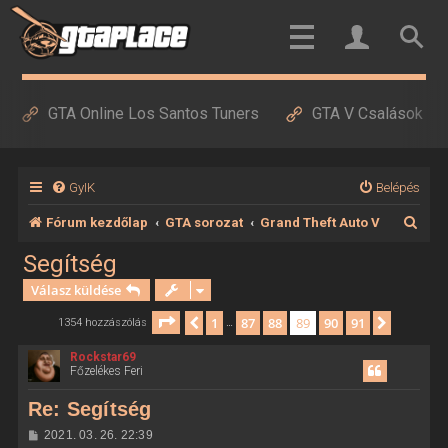
GTA Online Los Santos Tuners
GTA V Csalások
GyIK
Belépés
K
Fórum kezdőlap
GTA sorozat
Grand Theft Auto V
e
Segítség
r
Válasz küldése
e
Oldal:
89
/
91
1
87
88
89
90
91
Előző
Követke
1354 hozzászólás
…
s
Rockstar69
é
Főzelékes Feri
s
Re: Segítség
H
2021. 03. 26. 22:39
o