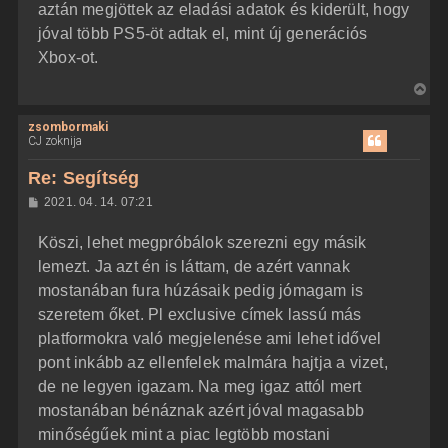
aztán megjöttek az eladási adatok és kiderült, hogy
jóval több PS5-öt adtak el, mint új generációs
Xbox-ot.
V
i
zsombormaki
s
CJ zoknija
s
z
Re: Segítség
a
H
2021. 04. 14. 07:21
a
o
z
t
Köszi, lehet megpróbálok szerezni egy másik
z
e
á
lemezt. Ja azt én is láttam, de azért vannak
t
s
z
mostanában fura húzásaik pedig jómagam is
e
ó
j
l
szeretem őket. Pl exclusive címek lassú más
á
é
platformokra való megjelenése ami lehet idővel
s
r
pont inkább az ellenfelek malmára hajtja a vizet,
e
de ne legyen igazam. Na meg igaz attól mert
mostanában bénáznak azért jóval magasabb
minőségűek mint a piac legtöbb mostani