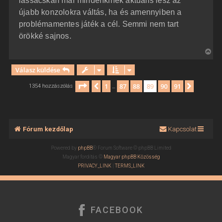
lassacskán már mindenkinek aktuális lesz az
újabb konzolokra váltás, ha és amennyiben a
problémamentes játék a cél. Semmi nem tart
örökké sajnos.
V
i
Válasz küldése
s
s
Oldal:
89
/
91
1
87
88
89
90
91
Előző
Követke
1354 hozzászólás
…
z
a
a
t
Fórum kezdőlap
Kapcsolat
e
t
Powered by
phpBB
® Forum Software © phpBB Limited
e
Magyar fordítás ©
Magyar phpBB Közösség
j
PRIVACY_LINK
|
TERMS_LINK
é
r
e
FACEBOOK