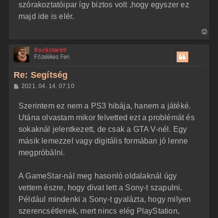
szórakoztatóipar így biztos volt ,hogy egyszer ez
majd ide is elér.
V
i
Rockstar69
s
Főzelékes Feri
s
z
Re: Segítség
a
H
2021. 04. 14. 07:10
a
o
z
t
Szerintem ez nem a PS3 hibája, hanem a játéké.
z
e
á
Utána olvastam mikor felvetted ezt a problémát és
t
s
z
sokaknál jelentkezett, de csak a GTA V-nél. Egy
e
ó
j
l
másik lemezzel vagy digitális formában jó lenne
á
é
megpróbálni.
s
r
e
A GameStar-nál meg hasonló oldalaknál úgy
vettem észre, hogy divat lett a Sony-t szapulni.
Például mindenki a Sony-t gyalázta, hogy milyen
szerencsétlenek, mert nincs elég PlayStation,