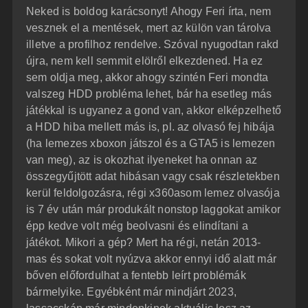
Neked is boldog karácsonyt! Ahogy Feri írta, nem
vesznek el a mentések, mert az külön van tárolva
illetve a profilhoz rendelve. Szóval nyugodtan rakd
újra, nem kell semmit elölről elkezdened. Ha ez
sem oldja meg, akkor ahogy szintén Feri mondta
valszeg HDD probléma lehet, bár ha esetleg más
játékkal is ugyanez a gond van, akkor elképzelhető
a HDD hiba mellett más is, pl. az olvasó fej hibája
(ha lemezes xboxon játszol és a GTA5 is lemezen
van meg), az is okozhat ilyeneket ha onnan az
összegyűjtött adat hibásan vagy csak részletekben
kerül feldolgozásra, régi x360asom lemez olvasója
is 7 év után már produkált nonstop laggokat amikor
épp kedve volt még beolvasni és elindítani a
játékot. Mikori a gép? Mert ha régi, netán 2013-
mas és sokat volt nyúzva akkor ennyi idő alatt már
bőven előfordulhat a fentebb leírt problémák
bármelyike. Egyébként már mindjárt 2023,