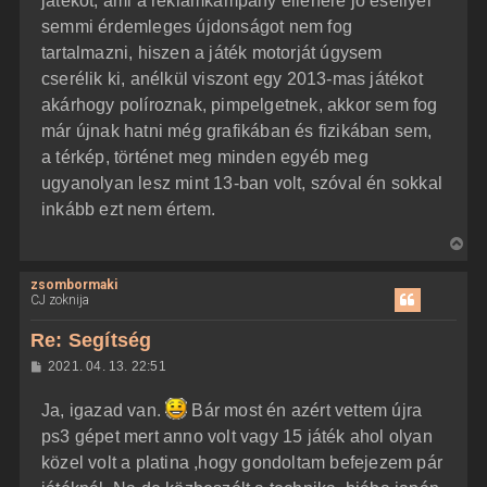
játékot, ami a reklámkampány ellenére jó eséllyel
semmi érdemleges újdonságot nem fog
tartalmazni, hiszen a játék motorját úgysem
cserélik ki, anélkül viszont egy 2013-mas játékot
akárhogy políroznak, pimpelgetnek, akkor sem fog
már újnak hatni még grafikában és fizikában sem,
a térkép, történet meg minden egyéb meg
ugyanolyan lesz mint 13-ban volt, szóval én sokkal
inkább ezt nem értem.
V
i
zsombormaki
s
CJ zoknija
s
z
Re: Segítség
a
H
2021. 04. 13. 22:51
a
o
z
t
Ja, igazad van.
Bár most én azért vettem újra
z
e
á
ps3 gépet mert anno volt vagy 15 játék ahol olyan
t
s
z
közel volt a platina ,hogy gondoltam befejezem pár
e
ó
j
l