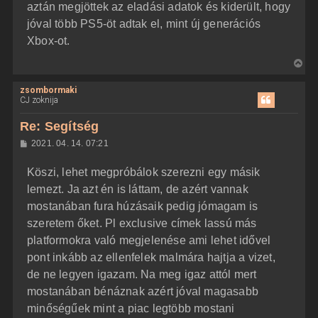
aztán megjöttek az eladási adatok és kiderült, hogy
jóval több PS5-öt adtak el, mint új generációs
Xbox-ot.
V
i
zsombormaki
s
CJ zoknija
s
z
Re: Segítség
a
H
2021. 04. 14. 07:21
a
o
z
t
Köszi, lehet megpróbálok szerezni egy másik
z
e
á
lemezt. Ja azt én is láttam, de azért vannak
t
s
z
mostanában fura húzásaik pedig jómagam is
e
ó
j
l
szeretem őket. Pl exclusive címek lassú más
á
é
platformokra való megjelenése ami lehet idővel
s
r
pont inkább az ellenfelek malmára hajtja a vizet,
e
de ne legyen igazam. Na meg igaz attól mert
mostanában bénáznak azért jóval magasabb
minőségűek mint a piac legtöbb mostani