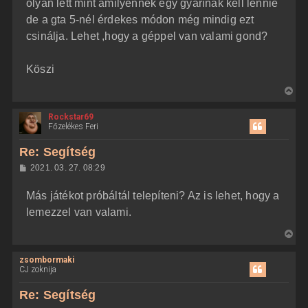
olyan lett mint amilyennek egy gyárinak kell lennie
de a gta 5-nél érdekes módon még mindig ezt
csinálja. Lehet ,hogy a géppel van valami gond?
Köszi
V
i
Rockstar69
s
Főzelékes Feri
s
z
Re: Segítség
a
H
2021. 03. 27. 08:29
a
o
z
t
Más játékot próbáltál telepíteni? Az is lehet, hogy a
z
e
á
lemezzel van valami.
t
s
z
e
V
ó
j
l
i
á
é
zsombormaki
s
s
r
CJ zoknija
s
e
z
Re: Segítség
a