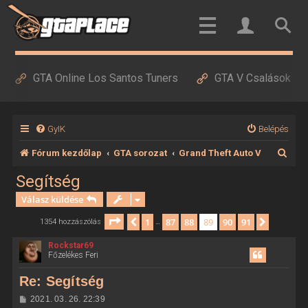
GTA Online Los Santos Tuners
GTA V Csalások
GyIK
Belépés
K
Fórum kezdőlap
GTA sorozat
Grand Theft Auto V
e
Segítség
r
Válasz küldése
e
Oldal:
89
/
91
1
87
88
89
90
91
Előző
Követke
1354 hozzászólás
…
s
Rockstar69
é
Főzelékes Feri
s
Re: Segítség
H
2021. 03. 26. 22:39
o