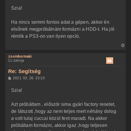
z
Szia!
z
á
s
z
Ha nincs semmi fontos adat a gépen, akkor én
ó
l
elsőnek megpróbálnám formázni a HDD-t. Ha jól
á
rémlik a PS3-on van ilyen opció.
s
V
i
zsombormaki
s
CJ zoknija
s
z
Re: Segítség
a
H
2021. 03. 26. 23:10
a
o
z
t
Szia!
z
e
á
t
s
z
Azt próbáltam , először sima gyári factory resetet,
e
ó
j
l
de látszott ,hogy az nem teljes mert néhány dolog
á
é
a volt tulaj cuccai közül fent maradt. Na akkor
s
r
próbáltam formázni, akkor igaz ,hogy teljesen
e