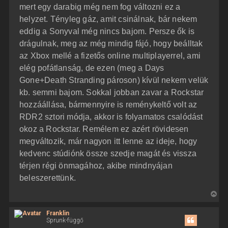
mert egy darabig még nem fog változni ez a
helyzet. Tényleg gáz, amit csinálnak, bár nekem
eddig a Sonyval még nincs bajom. Persze ők is
drágulnak, meg az még mindig fájó, hogy beálltak
az Xbox mellé a fizetős online multiplayerrel, ami
elég pofátlanság, de ezen (meg a Days
Gone+Death Stranding pároson) kívül nekem velük
kb. semmi bajom. Sokkal jobban zavar a Rockstar
hozzáállása, bármennyire is reménykeltő volt az
RDR2 sztori módja, akkor is folyamatos csalódást
okoz a Rockstar. Remélem ez azért rövidesen
megváltozik, már nagyon itt lenne az ideje, hogy
kedvenc stúdiónk össze szedje magát és vissza
térjen régi önmagához, akibe mindnyájan
beleszerettünk.
V
i
Franklin
s
Sprunk-függő
s