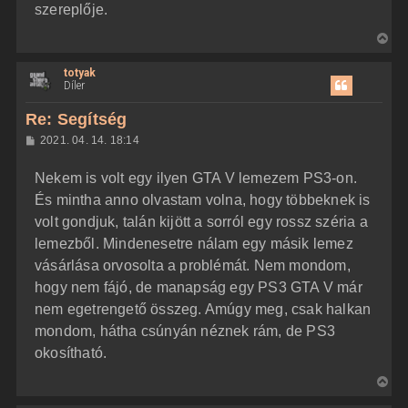
szereplője.
V
i
totyak
s
Díler
s
z
Re: Segítség
a
H
2021. 04. 14. 18:14
a
o
z
t
Nekem is volt egy ilyen GTA V lemezem PS3-on.
z
e
á
És mintha anno olvastam volna, hogy többeknek is
t
s
z
volt gondjuk, talán kijött a sorról egy rossz széria a
e
ó
j
l
lemezből. Mindenesetre nálam egy másik lemez
á
é
vásárlása orvosolta a problémát. Nem mondom,
s
r
hogy nem fájó, de manapság egy PS3 GTA V már
e
nem egetrengető összeg. Amúgy meg, csak halkan
mondom, hátha csúnyán néznek rám, de PS3
okosítható.
V
i