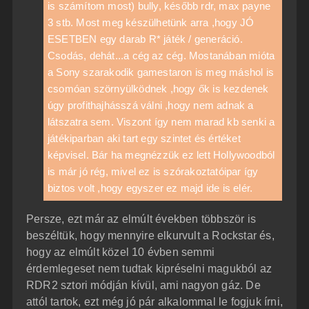
is számítom most) bully, később rdr, max payne
3 stb. Most meg készülhetünk arra ,hogy JÓ
ESETBEN egy darab R* játék / generáció.
Csodás, dehát...a cég az cég. Mostanában mióta
a Sony szarakodik gamestaron is meg máshol is
csomóan szörnyülködnek ,hogy ők is kezdenek
úgy profithajhásszá válni ,hogy nem adnak a
látszatra sem. Viszont így nem marad kb senki a
játékiparban aki tart egy szintet és értéket
képvisel. Bár ha megnézzük ez lett Hollywoodból
is már jó rég, mivel ez is szórakoztatóipar így
biztos volt ,hogy egyszer ez majd ide is elér.
Persze, ezt már az elmúlt években többször is
beszéltük, hogy mennyire elkurvult a Rockstar és,
hogy az elmúlt közel 10 évben semmi
érdemlegeset nem tudtak kipréselni magukból az
RDR2 sztori módján kívül, ami nagyon gáz. De
attól tartok, ezt még jó pár alkalommal le fogjuk írni,