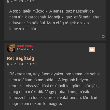
H
2021. 03. 27. 12:06
a
o
z
t
A többi játék működik. A lemez igaz használt de
z
e
á
nem tűnik karcosnak. Mondjuk igaz, ettől még lehet
t
s
z
adatvesztés például. Mert elég régiek ezek a
e
ó
j
l
lemezek is már.
á
é
s
V
r
i
e
Rockstar69
s
Főzelékes Feri
s
z
Re: Segítség
a
H
2021. 03. 27. 16:51
a
o
z
t
Rákerestem, úgy látom gyakori probléma, de sehol
z
e
á
nem találtam rá megoldást. A legtöbb helyen a
t
s
z
rendszer visszaállítást és újbóli telepítést ajánlják,
e
ó
j
l
amíg nem működik. Vagy probáld meg másik
á
é
lemezzel, ha tudsz szerezni valahonnan. Mindjárt
s
r
megnézem nekem felmegy-e.
e