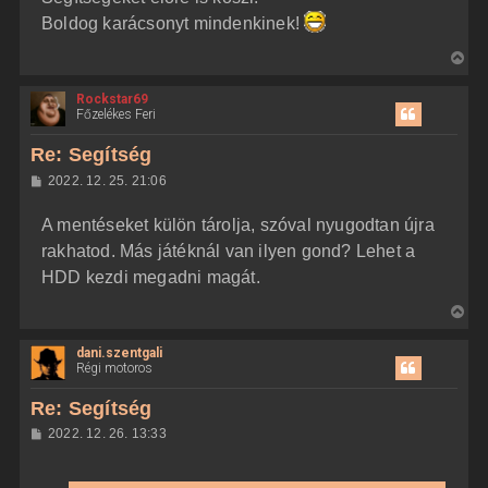
Boldog karácsonyt mindenkinek!
V
i
Rockstar69
s
Főzelékes Feri
s
z
Re: Segítség
a
H
2022. 12. 25. 21:06
a
o
z
t
A mentéseket külön tárolja, szóval nyugodtan újra
z
e
á
rakhatod. Más játéknál van ilyen gond? Lehet a
t
s
z
HDD kezdi megadni magát.
e
ó
j
l
V
á
é
s
i
r
dani.szentgali
s
e
Régi motoros
s
z
Re: Segítség
a
H
2022. 12. 26. 13:33
a
o
z
t
z
e