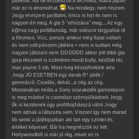
játéknál. Na de közbeszólt a technika, hiába japán
á
é
már ez is elromolhat.
Na mindegy, nem hiszem
s
r
,hogy elviszem javíttatni, nincs is hol és nem is
e
nagyon éri meg. A gta 5 ''elhúzása'' meg....Az egy
k@rva nagy pofátlanság, már sokszor tárgyaltuk itt
a fórumon. Vicc, persze amikor még fiatal voltam
és nem volt pénzem játékra + nem is tudtam még
nagyon játszani sem :DDDDDD akkor jött több gta
(psp részeket is számítom most) bully, később rdr,
max payne 3 stb. Most meg készülhetünk arra
,hogy JÓ ESETBEN egy darab R* játék /
generáció. Csodás, dehát...a cég az cég.
Mostanában mióta a Sony szarakodik gamestaron
is meg máshol is csomóan szörnyülködnek ,hogy
ők is kezdenek úgy profithajhásszá válni ,hogy
nem adnak a látszatra sem. Viszont így nem marad
kb senki a játékiparban aki tart egy szintet és
értéket képvisel. Bár ha megnézzük ez lett
Hollywoodból is már jó rég, mivel ez is