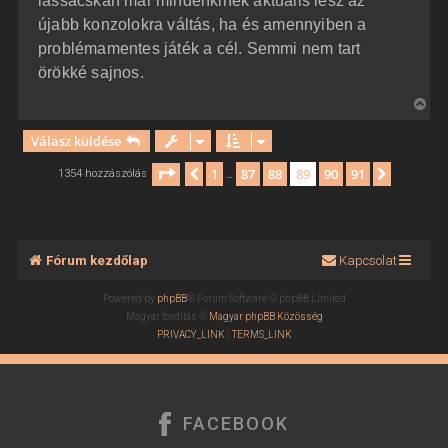
lassacskán már mindenkinek aktuális lesz az
újabb konzolokra váltás, ha és amennyiben a
problémamentes játék a cél. Semmi nem tart
örökké sajnos.
V
i
Válasz küldése
s
s
Oldal:
89
/
91
1
87
88
89
90
91
Előző
Követke
1354 hozzászólás
…
z
a
a
t
Fórum kezdőlap
Kapcsolat
e
t
Powered by
phpBB
® Forum Software © phpBB Limited
e
Magyar fordítás ©
Magyar phpBB Közösség
j
PRIVACY_LINK
|
TERMS_LINK
é
r
e
FACEBOOK