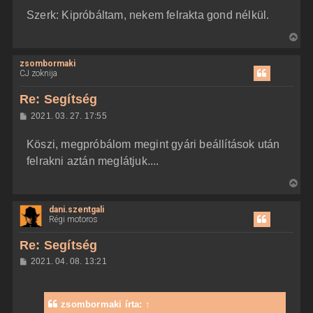
Szerk: Kipróbáltam, nekem felrakta gond nélkül.
V
i
zsombormaki
s
CJ zoknija
s
z
Re: Segítség
a
H
2021. 03. 27. 17:55
a
o
z
t
Köszi, megpróbálom megint gyári beállítások után
z
e
á
felrakni aztán meglátjuk....
t
s
z
e
V
ó
j
l
i
á
é
dani.szentgali
s
s
r
Régi motoros
s
e
z
Re: Segítség
a
H
2021. 04. 08. 13:21
a
o
z
t
z
e
á
zsombormaki
írta:
↑
t
s