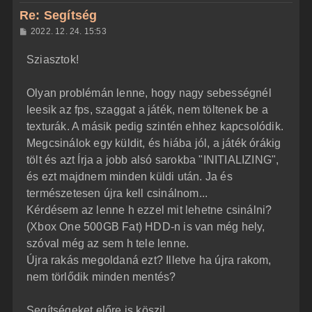
z
Re: Segítség
a
H
2022. 12. 24. 15:53
a
o
z
t
Sziasztok!
z
e
á
t
s
z
Olyan problémán lenne, hogy nagy sebességnél
e
ó
j
l
leesik az fps, szaggat a játék, nem töltenek be a
á
é
texturák. A másik pedig szintén ehhez kapcsolódik.
s
r
Megcsinálok egy küldit, és hiába jól, a játék órákig
e
tölt és azt Írja a jobb alsó sarokba "INITIALIZING",
és ezt majdnem minden küldi után. Ja és
természetesen újra kell csinálnom...
Kérdésem az lenne h ezzel mit lehetne csinálni?
(Xbox One 500GB Fat) HDD-n is van még hely,
szóval még az sem h tele lenne.
Újra rakás megoldaná ezt? Illetve ha újra rakom,
nem törlődik minden mentés?
Segítségeket előre is köszi!