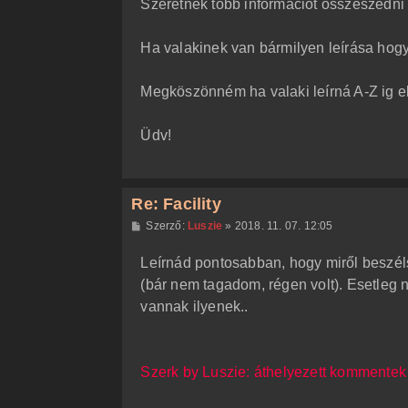
Szeretnék több információt összeszedni 
ó
l
á
Ha valakinek van bármilyen leírása hog
s
Megköszönném ha valaki leírná A-Z ig e
Üdv!
Re: Facility
H
Szerző:
Luszie
»
2018. 11. 07. 12:05
o
z
Leírnád pontosabban, hogy miről beszél
z
á
(bár nem tagadom, régen volt). Esetleg 
s
z
vannak ilyenek..
ó
l
á
s
Szerk by Luszie: áthelyezett kommentek