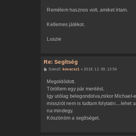
Remélem hasznos volt, amiket írtam.
Kellemes játékot.
Luszie
Re: Segítség
H
Szerző:
kovacsz1
»
2019. 12. 09. 13:54
o
z
Megoldódott.
z
á
Töröltem egy pár mentést.
s
z
Igy utólag belegondolva,mikor Michael-el
ó
l
missziót nem is tudtam folytatni....lehet
á
na mindegy.
s
Köszönöm a segítséget.