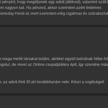
 pénzért, hogy megöljenek egy adott játékost), valamint száll
em nagyon tud. Ha pénzed, akkor szerintem azért érdemes
omsday Heist-ot, mert szerintem elég izgalmas és szórakoztat
 maga mellé társakat találni, akikkel együtt tudnának hébe-h
angolul, de mivel az Online csapatjátékra épít, így szeretne má
 az adott illeti ID-jét továbbítanám neki. Köszi a segítséget!