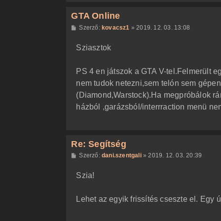
GTA Online
H
Szerző:
kovacsz1
»
2019. 12. 03. 13:08
o
z
Sziasztok
z
á
s
z
PS 4 en játszok a GTA V-tel.Felmerült 
ó
l
nem tudok netezni,sem telón sem gépen
á
(Diamond,Warstock).Ha megpróbálok rány
s
házból ,garázsból/interrraction menü nem
Re: Segítség
H
Szerző:
dani.szentgali
»
2019. 12. 03. 20:39
o
z
Szia!
z
á
s
z
Lehet az egyik frissítés cseszte el. Egy 
ó
l
á