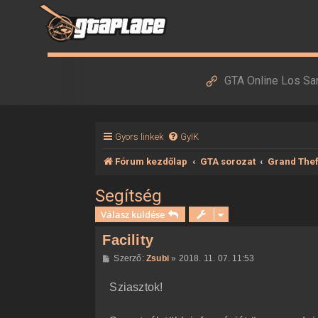
GTA Online Los Sa
Gyors linkek
GyIK
Fórum kezdőlap
GTA sorozat
Grand Thef
Segítség
Válasz küldése
Facility
H
Szerző:
Zsubi
»
2018. 11. 07. 11:53
o
z
Sziasztok!
z
á
s
z