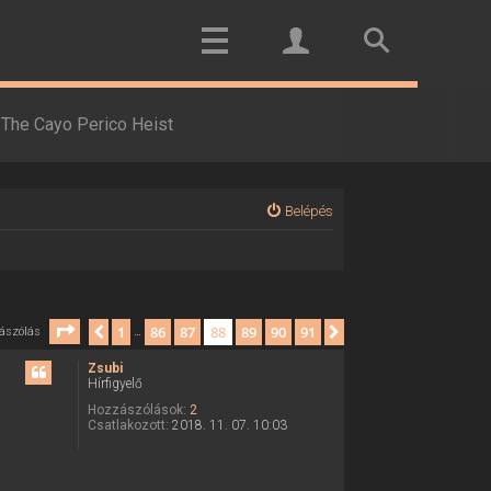
The Cayo Perico Heist
Belépés
Oldal:
88
/
91
1
86
87
88
89
90
91
Előző
Következő
ászólás
…
Zsubi
Hírfigyelő
Hozzászólások:
2
Csatlakozott:
2018. 11. 07. 10:03