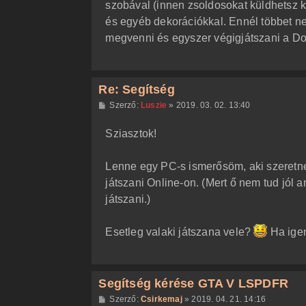
szobával (innen zsoldosokat küldhetsz ki
és egyéb dekorációkkal. Ennél többet n
megvenni és egyszer végigjátszani a Do
Re: Segítség
H
Szerző:
Luszie
»
2019. 03. 02. 13:40
o
z
Sziasztok!
z
á
s
z
Lenne egy PC-s ismerősöm, aki szeretne
ó
l
játszani Online-on. (Mert ő nem tud jól 
á
játszani.)
s
Esetleg valaki játszana vele?
Ha igen,
Segítség kérése GTA V LSPDFR
H
Szerző:
Csirkemaj
»
2019. 04. 21. 14:16