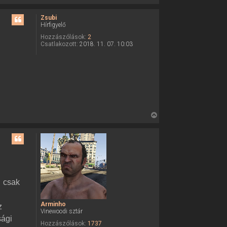
i
e
s
Zsubi
Hírfigyelő
s
z
Hozzászólások:
2
Csatlakozott:
2018. 11. 07. 10:03
a
a
t
e
t
e
j
V
é
i
r
s
e
s
z
a
a
, csak
t
e
Arminho
z
t
Vinewoodi sztár
e
sági
Hozzászólások:
1737
j