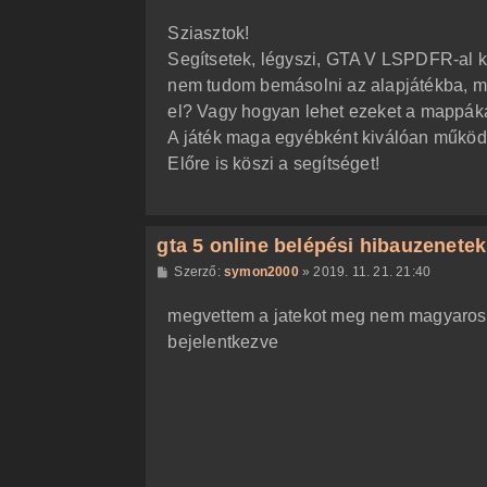
o
z
Sziasztok!
z
á
Segítsetek, légyszi, GTA V LSPDFR-al ka
s
z
nem tudom bemásolni az alapjátékba, me
ó
l
el? Vagy hogyan lehet ezeket a mappáka
á
A játék maga egyébként kiválóan működ
s
Előre is köszi a segítséget!
gta 5 online belépési hibauzenetek
H
Szerző:
symon2000
»
2019. 11. 21. 21:40
o
z
megvettem a jatekot meg nem magyaros
z
á
bejelentkezve
s
z
ó
l
á
s