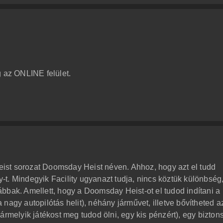
g az ONLINE felület.
 heist sorozat Doomsday Heist néven. Ahhoz, hogy azt el tudd
ty-t. Mindegyik Facility ugyanazt tudja, nincs köztük különbség
bbak. Amellett, hogy a Doomsday Heist-ot el tudod indítani a
(a nagy autopilótás helit), néhány járművet, illetve bővítheted a
ármelyik játékost meg tudod ölni, egy kis pénzért), egy bizton