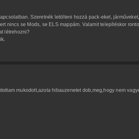
pcsolatban. Szeretnék letölteni hozzá pack-eket, járműveket
rt nincs se Mods, se ELS mappám. Valamit telepítéskor ront
t létrehozni?
ik.
itottam mukodott,azota hibauzenetet dob,meg,hogy nem vagy