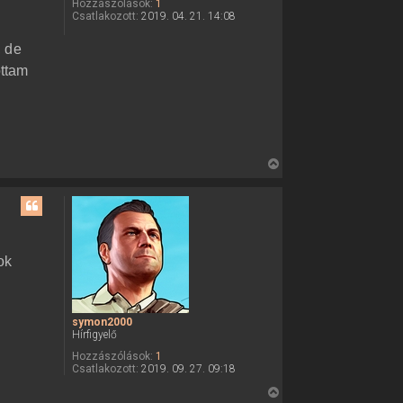
z
Hozzászólások:
1
Csatlakozott:
2019. 04. 21. 14:08
a
a
, de
t
ottam
e
t
e
j
é
V
r
i
e
s
s
z
a
ok
a
t
e
symon2000
t
Hírfigyelő
e
Hozzászólások:
1
j
Csatlakozott:
2019. 09. 27. 09:18
é
V
r