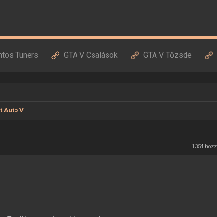
ntos Tuners
GTA V Csalások
GTA V Tőzsde
t Auto V
1354 hozz