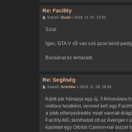
Re: Facility
H
Szerző:
Zsubi
»
2018. 11. 07. 13:30
o
z
Szia!
z
á
s
z
Igen, GTA V ről van szó azon belül pedi
ó
l
á
Bocsánat ez lemaradt.
s
Re: Segítség
H
Szerző:
Arminho
»
2018. 11. 09. 19:36
o
z
Kijött pár hónapja egy új, 3 felvonásos
z
á
indítani hostként, venned kell egy Facili
s
z
a jobb elhelyezkedés miatt vannak drágá
ó
l
Facility-ből, tárolhatod ott az Avenger-t 
á
épületet egy Orbital Cannon-nal (ezzel b
s