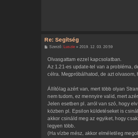
s
Re: Segítség
H
Szerző:
Luszie
»
2019. 12. 03. 20:59
o
z
Olvasgattam ezzel kapcsolatban.
z
á
Az 1.21-es update-tel van a probléma, de
s
z
célra. Megpróbálhatod, de azt olvasom, 
ó
l
á
Állítólag azért van, mert több olyan Str
s
nem tudom, ez mennyire valid, mert azért
Jelen esetben pl. arról van szó, hogy el
közben pl. Epsilon küldetéseket is csiná
akkor csináld meg az egyiket, hogy csak
legyen több.
(Ha vízbe mész, akkor elméletileg megol