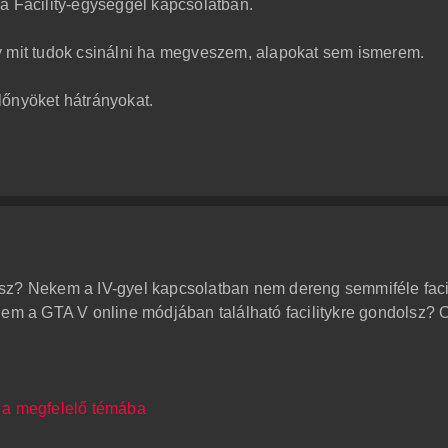
a Facility-egységgel kapcsolatban.
y mit tudok csinálni ha megveszem, alapokat sem ismerem.
lőnyöket hátrányokat.
sz? Nekem a IV-gyel kapcsolatban nem dereng semmiféle facil
nem a GTA V online módjában található facilitykre gondolsz? O
 a megfelelő témába