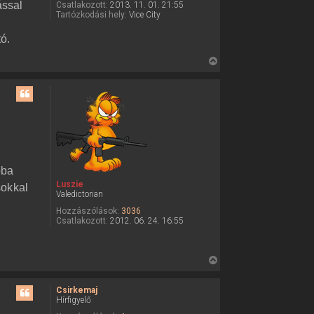
ással
Csatlakozott:
2013. 11. 01. 21:55
é
Tartózkodási hely:
Vice City
r
ó.
e
V
i
s
s
z
a
a
t
óba
e
Luszie
sokkal
t
Valedictorian
e
Hozzászólások:
3036
j
Csatlakozott:
2012. 06. 24. 16:55
é
r
e
V
i
s
Csirkemaj
Hírfigyelő
s