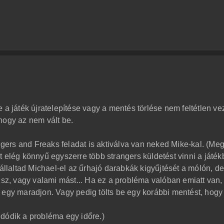
 a játék újratelepítése vagy a mentés törlése nem feltétlen ve
hogy az nem vált be.
angers and Freaks feladat is aktiválva van neked Mike-kal. (Me
 elég könnyű egyszerre több strangers küldetést vinni a játék
vállaltad Michael-el az űrhajó darabkák kigyűjtését a mólón, d
lsz, vagy valami mást... Ha ez a probléma valóban emiatt van,
 egy maradjon. Vagy pedig tölts be egy korábbi mentést, hogy
dódik a probléma egy időre.)