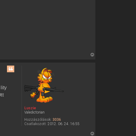
V
i
s
s
z
a
ity
a
tt
t
e
Luszie
t
Valedictorian
e
Hozzászólások:
3036
j
Csatlakozott:
2012. 06. 24. 16:55
é
V
r