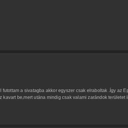
 futottam a sivatagba akkor egyszer csak elraboltak .Így az E
 az kavart be,mert utána mindig csak valami zarándok területet í