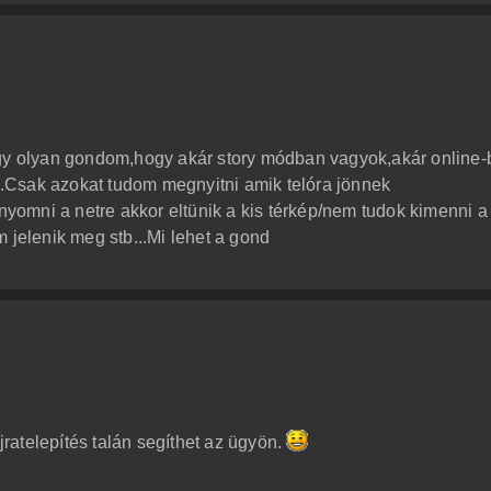
egy olyan gondom,hogy akár story módban vagyok,akár online
.Csak azokat tudom megnyitni amik telóra jönnek
omni a netre akkor eltünik a kis térkép/nem tudok kimenni a
 jelenik meg stb...Mi lehet a gond
újratelepítés talán segíthet az ügyön.