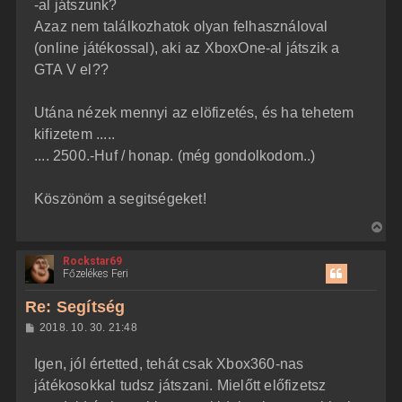
j
l
-al játszunk?
á
é
Azaz nem találkozhatok olyan felhasználoval
s
r
(online játékossal), aki az XboxOne-al játszik a
e
GTA V el??
Utána nézek mennyi az elöfizetés, és ha tehetem
kifizetem .....
.... 2500.-Huf / honap. (még gondolkodom..)
Köszönöm a segitségeket!
V
i
Rockstar69
s
Főzelékes Feri
s
z
Re: Segítség
a
H
2018. 10. 30. 21:48
a
o
z
t
Igen, jól értetted, tehát csak Xbox360-nas
z
e
á
játékosokkal tudsz játszani. Mielőtt előfizetsz
t
s