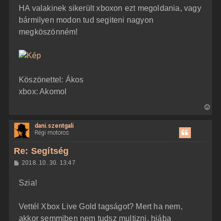
HA valakinek sikerült xboxon ezt megoldania, vagy
bármilyen modon tud segiteni nagyon
megköszönném!
Köszönettel: Ákos
xbox: Akomol
V
i
dani.szentgali
s
Régi motoros
s
z
Re: Segítség
a
H
2018. 10. 30. 13:47
a
o
z
t
Szia!
z
e
á
t
s
z
Vettél Xbox Live Gold tagságot? Mert ha nem,
e
ó
j
l
akkor semmiben nem tudsz multizni, hiába