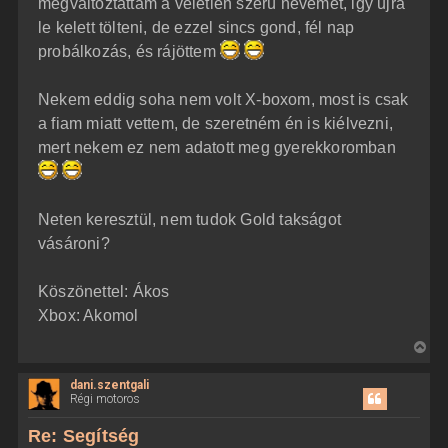
megváltoztattam a véletlen szerü nevemet, igy ujra
s
r
le kelett tölteni, de ezzel sincs gond, fél nap
e
probálkozás, és rájöttem
Nekem eddig soha nem volt X-boxom, most is csak
a fiam miatt vettem, de szeretném én is kiélvezni,
mert nekem ez nem adatott meg gyerekkoromban
Neten keresztül, nem tudok Gold takságot
vásároni?
Köszönettel: Ákos
Xbox: Akomol
V
i
dani.szentgali
s
Régi motoros
s
z
Re: Segítség
a