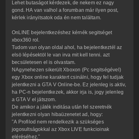
z
Lehet butaságot kérdezek, de nekem ez nagy
e
ó
j
l
gond. HA van valhol a forumban már ilyen post,
á
é
kérlek irányitsatok oda én nem találtam.
s
r
e
OnLINE bejelentkezéshez kérnék segitséget
xbox360 rol.
Tudom van olyan oldal ahol, ha bejelentkeztél az
elsö lépésektöl le van irva mit kell tenni. azt
becsületesen el is olvastam.
NAgynehezen sikerült Xboxon (Pc segitségével)
egy Xbox online karaktert csinálni, hogy fel tudjak
jelentkezni a GTA V Online-be. Ez jelenleg is aktiv,
ha PC-n bejelentkezek, akkor irja is, jogy jelenleg
a GTA V el játszom.
De amikor a játék inditása után fel szeretnék
jelentkezni olyan hibaüzenetet ad, hogy:
"A Profilod nem rendelkezik a szükséges
jogosultságokkal az Xbox LIVE funkcioinak
eléréséhez."