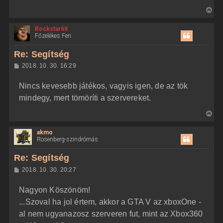
V
i
Rockstar69
s
Főzelékes Feri
s
z
Re: Segítség
a
H
2018. 10. 30. 16:29
a
o
z
t
Nincs kevesebb játékos, vagyis igen, de az tök
z
e
á
mindegy, mert tömöríti a szervereket.
t
s
z
e
V
ó
j
l
i
á
é
akmo
s
s
r
Rosenberg-szindrómás
s
e
z
Re: Segítség
a
H
2018. 10. 30. 20:27
a
o
z
t
Nagyon Köszönöm!
z
e
á
...Szoval ha jol értem, akkor a GTA V az xboxOne -
t
s
z
al nem ugyanazosz szerveren fut, mint az Xbox360
e
ó