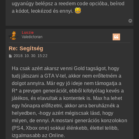
ugyanúgy belépsz a reedem code opcióba, beírod
a kódot, leokézod és ennyi.
V
i
Luszie
s
Valedictorian
s
z
Re: Segítség
a
H
2018. 10. 30. 15:22
a
o
z
t
Ha csak azért akarsz venni Gold tagságot, hogy
z
e
á
tudj játszani a GTA V-tel, akkor nem erőltetném a
t
s
z
dolgot annyira. Már egy jó ideje nem támogatja a
e
ó
j
l
R* a prevgen generációt, ebből kifolyólag kevés a
á
é
játékos, és elavultak a kontentek is. Max ha lehet
s
r
egy hónapra előfizetni, akkor arra beruháznék a
e
helyedben, -hogy azért mégiscsak lásd, hogy
milyen, de ennyi. A mostani generációs konzolokon
(PS4, Xbox one) sokkal élénkebb, élettel telibb,
izgalmasabb az Online.