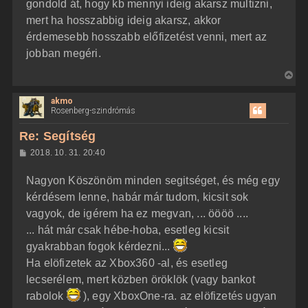
z
gondold át, hogy kb mennyi ideig akarsz multizni,
e
ó
j
l
mert ha hosszabbig ideig akarsz, akkor
á
é
érdemesebb hosszabb előfizetést venni, mert az
s
r
jobban megéri.
e
V
i
akmo
s
Rosenberg-szindrómás
s
z
Re: Segítség
a
H
2018. 10. 31. 20:40
a
o
z
t
Nagyon Köszönöm minden segitséget, és még egy
z
e
á
kérdésem lenne, habár már tudom, kicsit sok
t
s
z
vagyok, de igérem ha ez megvan, ... öööö ....
e
ó
j
l
... hát már csak hébe-hoba, esetleg kicsit
á
é
gyakrabban fogok kérdezni...
s
r
Ha elöfizetek az Xbox360 -al, és esetleg
e
lecserélem, mert közben öröklök (vagy bankot
rabolok
), egy XboxOne-ra. az elöfizetés ugyan