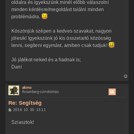
oldalra és igyekszünk minél előbb válaszolni
minden kérdésre/megoldást találni minden
problémádra.
Köszönjük szépen a kedves szavakat, nagyon
jólesik! Igyekszünk jó kis összetartó közösség
lenni, segíteni egymást, amiben csak tudjuk!
Jó játékot neked és a fiadnak is;
Dani
V
i
akmo
s
Rosenberg-szindrómás
s
z
Re: Segítség
a
H
2018. 10. 30. 13:11
a
o
z
t
Sziasztok!
z
e
á
t
s