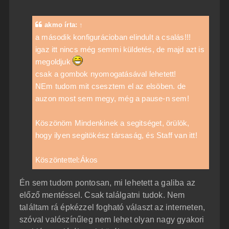
z
z
á
akmo
írta:
↑
s
z
a második konfigurácioban elindult a csalás!!!
ó
igaz itt nincs még semmi küldetés, de majd azt is
l
á
megoldjuk
s
csak a gombok nyomogatásával lehetett!
NEm tudom mit csesztem el az elsöben. de
auzon most sem megy, még a pause-n sem!
Köszönöm Mindenkinek a segitséget, örülök,
hogy ilyen segitökész társaság, és Staff van itt!
Köszöntettel:Ákos
Én sem tudom pontosan, mi lehetett a galiba az
előző mentéssel. Csak találgatni tudok. Nem
találtam rá épkézzel fogható választ az interneten,
szóval valószínűleg nem lehet olyan nagy gyakori