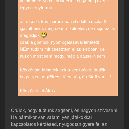
külömbözö Xbox karakterrel, hogy még az se
legyen egyforma.
a második konfigurácioban elindult a csalás!!!
igaz itt nincs még semmi küldetés, de majd azt is
megoldjuk
csak a gombok nyomogatásával lehetett!
NEm tudom mit csesztem el az elsöben. de
auzon most sem megy, még a pause-n sem!
Köszönöm Mindenkinek a segitséget, örülök,
hogy ilyen segitökész társaság, és Staff van itt!
Köszöntettel:Ákos
Örülök, hogy tudtunk segíteni, és nagyon szívesen!
Ha bármikor van valamilyen játékokkal
kapcsolatos kérdésed, nyugodtan gyere fel az