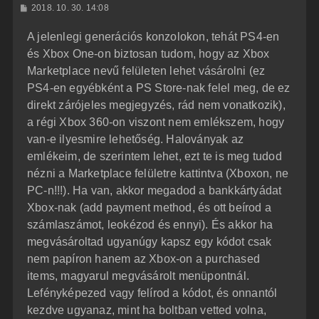
H
2018. 10. 30. 14:08
a
o
z
t
A jelenlegi generációs konzolokon, tehát PS4-en
z
e
á
és Xbox One-on biztosan tudom, hogy az Xbox
t
s
z
Marketplace nevű felületen lehet vásárolni (ez
e
ó
j
l
PS4-en egyébként a PS Store-nak felel meg, de ez
á
é
direkt zárójeles megjegyzés, rád nem vonatkozik),
s
r
a régi Xbox 360-on viszont nem emlékszem, hogy
e
van-e ilyesmire lehetőség. Haloványak az
emlékeim, de szerintem lehet, ezt te is meg tudod
nézni a Marketplace felületre kattintva (Xboxon, ne
PC-n!!!). Ha van, akkor megadod a bankkártyádat
Xbox-nak (add payment method, és ott beírod a
számlaszámot, leokézod és ennyi). És akkor ha
megvásároltad ugyanúgy kapsz egy kódot csak
nem papíron hanem az Xbox-on a purchased
items, magyarul megvásárolt menüpontnál.
Lefényképezed vagy felírod a kódot, és onnantól
kezdve ugyanaz, mint ha boltban vetted volna,