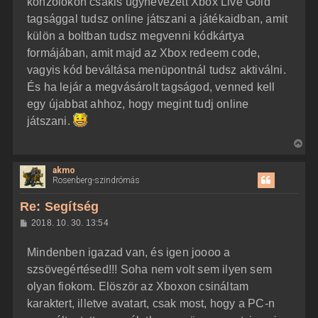
konzolokon csakis úgynevezett Xbox Live Gold
tagsággal tudsz online játszani a játékaidban, amit
külön a boltban tudsz megvenni kódkártya
formájában, amit majd az Xbox redeem code,
vagyis kód beváltása menüpontnál tudsz aktiválni.
És ha lejár a megvásárolt tagságod, venned kell
egy újabbat ahhoz, hogy megint tudj online
játszani.
V
i
akmo
s
Rosenberg-szindrómás
s
z
Re: Segítség
a
H
2018. 10. 30. 13:54
a
o
z
t
Mindenben igazad van, és igen joooo a
z
e
á
szsövegértésed!!! Soha nem volt sem ilyen sem
t
s
z
olyan fiokom. Elöször az Xboxon csináltam
e
ó
j
l
karaktert, illetve avatart, csak most, hogy a PC-n
á
é