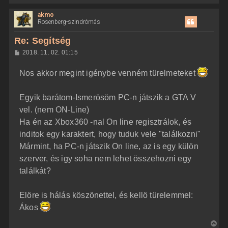
i
akmo
s
Rosenberg-szindrómás
s
z
Re: Segítség
a
H
2018. 11. 02. 01:15
a
o
z
t
Nos akkor megint igénybe venném türelmeteket
z
e
á
t
s
z
Egyik barátom-Ismerösöm PC-n játszik a GTA V
e
ó
j
l
vel. (nem ON-Line)
á
é
Ha én az Xbox360 -nal On line regisztrálok, és
s
r
inditok egy karaktert, hogy tuduk vele "találkozni"
e
Mármint, ha PC-n játszik On line, az is egy külön
szerver, és igy soha nem lehet összehozni egy
találkát?
Elöre is hálás köszönettel, és kellö türelemmel:
Ákos
V