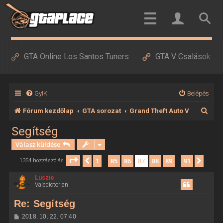
GTA Online Los Santos Tuners
GTA V Csalások
GyIK
Belépés
K
Fórum kezdőlap
GTA sorozat
Grand Theft Auto V
e
Segítség
r
Válasz küldése
e
Oldal:
87
/
91
1
85
86
87
88
89
91
Előző
Követ
1354 hozzászólás
…
…
s
Luszie
é
Valedictorian
s
Re: Segítség
H
2018. 10. 22. 07:40
o