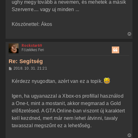
ughy megy tovább a nevemen, és mehetek a másik
Szerverre.... vagy uj minden ...
Köszönettel: Ákos
V
i
Rockstar69
s
Főzelékes Feri
s
z
Re: Segítség
a
H
2018. 10. 31. 21:21
a
o
z
t
Kérdezz nyugodtan, azért van ez a topik.
z
e
á
t
s
z
Igen, ha ugyanazzal a Xbox-os profillal használod
e
ó
j
l
a One-t, mint a mostanit, akkor megmarad a Gold
á
é
előfizetésed. A GTA Online-ban viszont új karaktert
s
r
kell kezdned, mert már nem lehet átvinni, tavaly
e
tavasszal megszűnt ez a lehetőség.
V