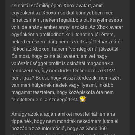
á
é
csináltál számítógépen Xbox avatart, amit
s
r
egyébként az Xboxon sokkal könnyebben meg
e
lehet csinálni, nekem legalábbis ott kényelmesebb
volt, de ahány ember annyi szokás. Az Xbox avatar
egyébként a profilodhoz kell, tehát ha jól értem,
neked egészen idáig nem is volt saját felhasználói
fiókod az Xboxon, hanem "vendégként" játszottál.
És most, hogy csináltál avatart, amivel nagy
valószínűséggel profilt is csináltál magadnak a
rendszerben, így nem tudsz Onlineozni a GTAV-
ben, igaz? Bocsi, hogy visszakérdezek, nem azért
van mert hülyének nézlek vagy ilyesmi, inkább
magamat tesztelem, hogy középiskola óta nem
felejtettem-e el a szövegértést.
Amúgy azok alapján amiket most leírtál, én arra
tippelnék, hogy nem mondták neked/nem jutott el
hozzád az az információ, hogy az Xbox 360