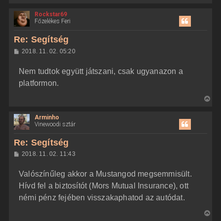
i
Rockstar69
s
Főzelékes Feri
s
z
Re: Segítség
a
H
2018. 11. 02. 05:20
a
o
z
t
Nem tudtok együtt játszani, csak ugyanazon a
z
e
á
platformon.
t
s
z
e
V
ó
j
l
i
á
é
Arminho
s
s
r
Vinewoodi sztár
s
e
z
Re: Segítség
a
H
2018. 11. 02. 11:43
a
o
z
t
Valószínűleg akkor a Mustangod megsemmisült.
z
e
á
Hívd fel a biztosítót (Mors Mutual Insurance), ott
t
s
z
némi pénz fejében visszakaphatod az autódat.
e
ó
j
l
V
á
é