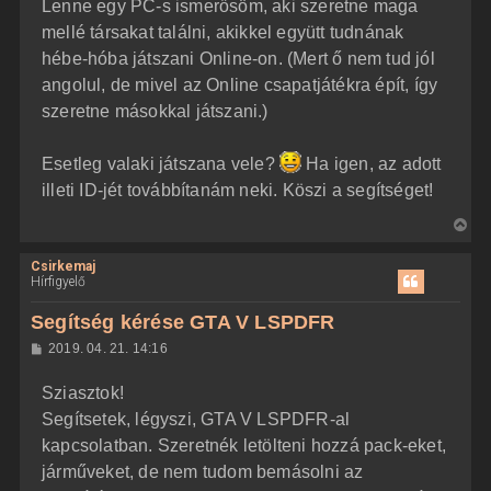
z
Lenne egy PC-s ismerősöm, aki szeretne maga
e
ó
j
l
mellé társakat találni, akikkel együtt tudnának
á
é
hébe-hóba játszani Online-on. (Mert ő nem tud jól
s
r
angolul, de mivel az Online csapatjátékra épít, így
e
szeretne másokkal játszani.)
Esetleg valaki játszana vele?
Ha igen, az adott
illeti ID-jét továbbítanám neki. Köszi a segítséget!
V
i
Csirkemaj
s
Hírfigyelő
s
z
Segítség kérése GTA V LSPDFR
a
H
2019. 04. 21. 14:16
a
o
z
t
Sziasztok!
z
e
á
Segítsetek, légyszi, GTA V LSPDFR-al
t
s
z
kapcsolatban. Szeretnék letölteni hozzá pack-eket,
e
ó
j
l
járműveket, de nem tudom bemásolni az
á
é