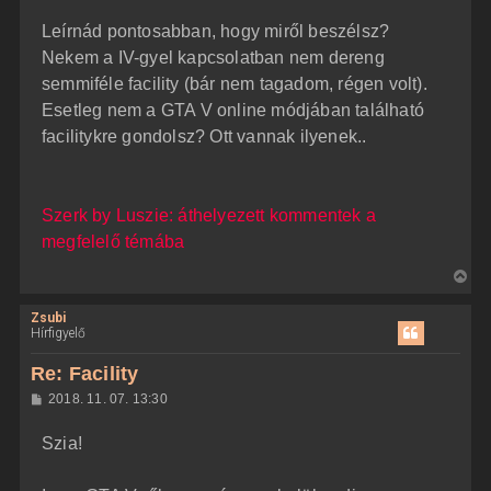
o
z
t
Leírnád pontosabban, hogy miről beszélsz?
z
e
á
Nekem a IV-gyel kapcsolatban nem dereng
t
s
z
semmiféle facility (bár nem tagadom, régen volt).
e
ó
j
l
Esetleg nem a GTA V online módjában található
á
é
facilitykre gondolsz? Ott vannak ilyenek..
s
r
e
Szerk by Luszie: áthelyezett kommentek a
megfelelő témába
V
i
Zsubi
s
Hírfigyelő
s
z
Re: Facility
a
H
2018. 11. 07. 13:30
a
o
z
t
Szia!
z
e
á
t
s
z