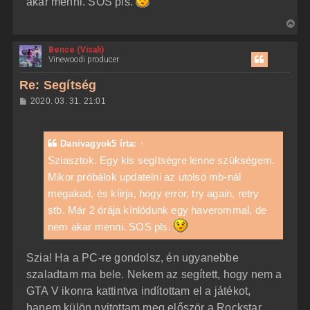
akar menni. SOS pls.
s
r
e
V
i
Bence (Visali)
s
Vinewoodi producer
s
z
Re: Segítség
a
H
2020. 03. 31. 21:01
a
o
z
t
z
e
á
Danivagyok5
írta:
↑
t
s
z
Sziasztok. Egy kis segítségre lenne szükségem.
e
ó
j
Mikor próbálok updatelni az utolsó mb-nál
l
á
é
megakad, és kíirja, hogy error, try again, retry
s
r
stb. Már 2 órája kínlódunk egy haverommal, de
e
nem akar menni. SOS pls.
Szia! Ha a PC-re gondolsz, én ugyanebbe
szaladtam ma bele. Nekem az segített, hogy nem a
GTA V ikonra kattintva indítottam el a játékot,
hanem külön nyitottam meg először a Rockstar