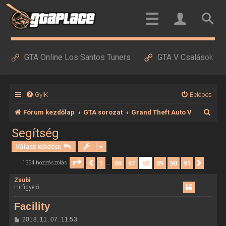
GTA Online Los Santos Tuners
GTA V Csalások
GyIK
Belépés
K
Fórum kezdőlap
GTA sorozat
Grand Theft Auto V
e
Segítség
r
Válasz küldése
e
Oldal:
88
/
91
1
86
87
88
89
90
91
Előző
Követ
1354 hozzászólás
…
s
Zsubi
é
Hírfigyelő
s
Facility
H
2018. 11. 07. 11:53
o