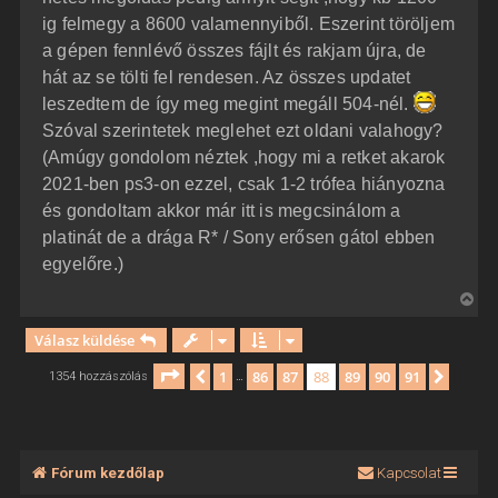
ig felmegy a 8600 valamennyiből. Eszerint töröljem
a gépen fennlévő összes fájlt és rakjam újra, de
hát az se tölti fel rendesen. Az összes updatet
leszedtem de így meg megint megáll 504-nél.
Szóval szerintetek meglehet ezt oldani valahogy?
(Amúgy gondolom néztek ,hogy mi a retket akarok
2021-ben ps3-on ezzel, csak 1-2 trófea hiányozna
és gondoltam akkor már itt is megcsinálom a
platinát de a drága R* / Sony erősen gátol ebben
egyelőre.)
V
i
Válasz küldése
s
s
Oldal:
88
/
91
1
86
87
88
89
90
91
Előző
Követ
1354 hozzászólás
…
z
a
a
t
Fórum kezdőlap
Kapcsolat
e