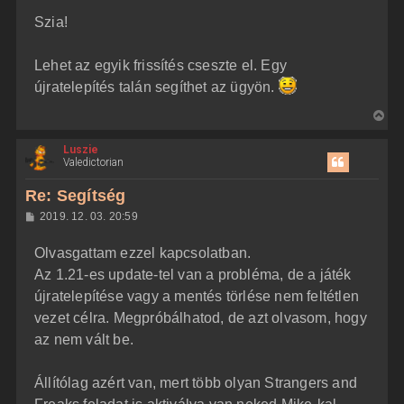
z
t
Szia!
z
e
á
t
s
z
Lehet az egyik frissítés cseszte el. Egy
e
ó
j
l
újratelepítés talán segíthet az ügyön.
á
é
s
V
r
i
e
Luszie
s
Valedictorian
s
z
Re: Segítség
a
H
2019. 12. 03. 20:59
a
o
z
t
Olvasgattam ezzel kapcsolatban.
z
e
á
Az 1.21-es update-tel van a probléma, de a játék
t
s
z
újratelepítése vagy a mentés törlése nem feltétlen
e
ó
j
l
vezet célra. Megpróbálhatod, de azt olvasom, hogy
á
é
az nem vált be.
s
r
e
Állítólag azért van, mert több olyan Strangers and