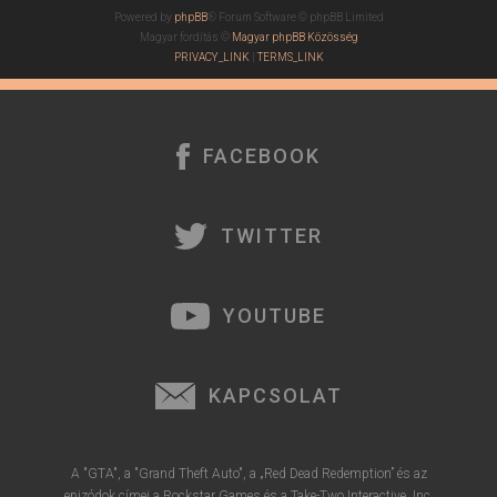
t
Powered by
phpBB
® Forum Software © phpBB Limited
e
Magyar fordítás ©
Magyar phpBB Közösség
j
PRIVACY_LINK
|
TERMS_LINK
é
r
e
FACEBOOK
TWITTER
YOUTUBE
KAPCSOLAT
A "GTA", a "Grand Theft Auto", a „Red Dead Redemption” és az
epizódok címei a Rockstar Games és a Take-Two Interactive, Inc.