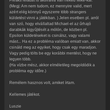
Freaks feladat is aktiválva van neked Mike-kal.
(Megj: Am nem tudom, ez mennyire valid, mert
azért elég könnyű egyszerre több strangers
küldetést vinni a játékban. ) Jelen esetben pl. arról
van szó, hogy elvállaltad Michael-el az űrhajó
darabkák kigyűjtését a mólón, de közben pl.
Epsilon küldetéseket is csinálsz, vagy valami
mást... Ha ez a probléma valóban emiatt van, akkor
csináld meg az egyiket, hogy csak egy maradjon.
Vagy pedig tölts be egy korábbi mentést, hogy ne
legyen több.
(Ha vízbe mész, akkor elméletileg megoldódik a
probléma egy időre.)
Remélem hasznos volt, amiket írtam.
Kellemes játékot.
Luszie