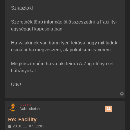
z
Sziasztok!
z
á
s
z
Szeretnék több információt összeszedni a Facility-
ó
l
egységgel kapcsolatban.
á
s
Ha valakinek van bármilyen leírása hogy mit tudok
csinálni ha megveszem, alapokat sem ismerem.
Megköszönném ha valaki leírná A-Z ig előnyöket
hátrányokat.
Üdv!
V
i
Luszie
s
Valedictorian
s
z
Re: Facility
a
H
2018. 11. 07. 12:05
a