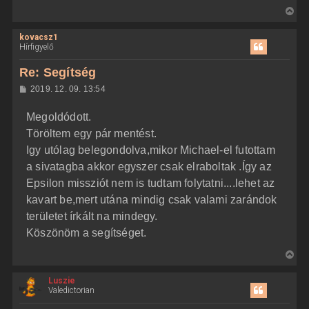
V
i
kovacsz1
s
Hírfigyelő
s
z
Re: Segítség
a
H
2019. 12. 09. 13:54
a
o
z
t
Megoldódott.
z
e
á
Töröltem egy pár mentést.
t
s
z
Igy utólag belegondolva,mikor Michael-el futottam
e
ó
j
l
a sivatagba akkor egyszer csak elraboltak .Így az
á
é
Epsilon missziót nem is tudtam folytatni....lehet az
s
r
kavart be,mert utána mindig csak valami zarándok
e
területet írkált na mindegy.
Köszönöm a segítséget.
V
i
Luszie
s
Valedictorian
s