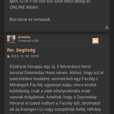
Igen, GTA V ről van szó azon belül pedig az
e
ó
j
l
ONLINE felület.
á
é
s
r
Bocsánat ez lemaradt.
e
V
i
Arminho
s
Vinewoodi sztár
s
z
Re: Segítség
a
H
2018. 11. 09. 19:36
a
o
z
t
Kijött pár hónapja egy új, 3 felvonásos heist
z
e
á
sorozat Doomsday Heist néven. Ahhoz, hogy azt el
t
s
z
tudd indítani hostként, venned kell egy Facility-t.
e
ó
j
l
Mindegyik Facility ugyanazt tudja, nincs köztük
á
é
különbség, csak a jobb elhelyezkedés miatt
s
r
vannak drágábbak. Amellett, hogy a Doomsday
e
Heist-ot el tudod indítani a Facility-ből, tárolhatod
ott az Avenger-t (a nagy autopilótás helit), néhány