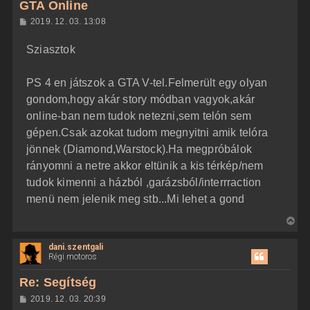
GTA Online
a
H
2019. 12. 03. 13:08
a
o
z
t
Sziasztok
z
e
á
t
s
z
PS 4 en játszok a GTA V-tel.Felmerült egy olyan
e
ó
j
l
gondom,hogy akár story módban vagyok,akár
á
é
online-ban nem tudok netezni,sem telón sem
s
r
gépen.Csak azokat tudom megnyitni amik telóra
e
jönnek (Diamond,Warstock).Ha megpróbálok
rányomni a netre akkor eltünik a kis térkép/nem
tudok kimenni a házból ,garázsból/interrraction
menü nem jelenik meg stb...Mi lehet a gond
V
i
dani.szentgali
s
Régi motoros
s
z
Re: Segítség
a
H
2019. 12. 03. 20:39
a
o