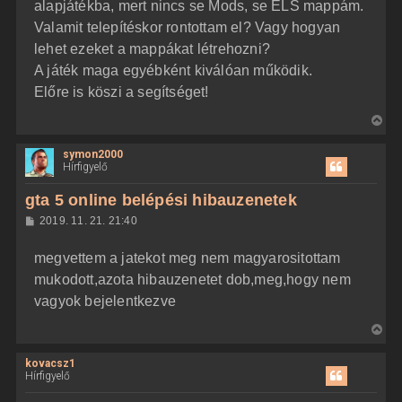
alapjátékba, mert nincs se Mods, se ELS mappám.
s
r
Valamit telepítéskor rontottam el? Vagy hogyan
e
lehet ezeket a mappákat létrehozni?
A játék maga egyébként kiválóan működik.
Előre is köszi a segítséget!
V
i
symon2000
s
Hírfigyelő
s
z
gta 5 online belépési hibauzenetek
a
H
2019. 11. 21. 21:40
a
o
z
t
megvettem a jatekot meg nem magyarositottam
z
e
á
mukodott,azota hibauzenetet dob,meg,hogy nem
t
s
z
vagyok bejelentkezve
e
ó
j
l
V
á
é
s
i
r
kovacsz1
s
e
Hírfigyelő
s
z