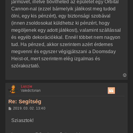
járművet, illetve bővítheted az épületet egy Orbital
Cannon-nal (ezzel bármelyik játékost meg tudod
ölni, egy kis pénzért), egy biztonsági szobával
(innen zsoldosokat küldhetsz ki pénzért, hogy
megöljenek egy adott játékost), valamint szállással
és egyéb dekorációkkal. Ennél többet nem nagyon
tud. Ha pénzed, akkor szerintem azért érdemes
megvenni és egyszer végigjátszani a Doomsday
Heist-ot, mert szerintem elég izgalmas és
szórakoztató.
V
i
Luszie
s
Valedictorian
s
z
Re: Segítség
a
H
2019. 03. 02. 13:40
a
o
z
t
Sziasztok!
z
e
á
t
s