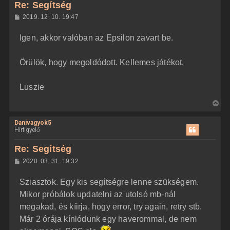
z
Re: Segítség
a
H
2019. 12. 10. 19:47
a
o
z
t
Igen, akkor valóban az Epsilon zavart be.
z
e
á
t
s
z
Örülök, hogy megoldódott. Kellemes játékot.
e
ó
j
l
á
é
Luszie
s
r
e
V
i
Danivagyok5
s
Hírfigyelő
s
z
Re: Segítség
a
H
2020. 03. 31. 19:32
a
o
z
t
Sziasztok. Egy kis segítségre lenne szükségem.
z
e
á
Mikor próbálok updatelni az utolsó mb-nál
t
s
z
megakad, és kíirja, hogy error, try again, retry stb.
e
ó
j
l
Már 2 órája kínlódunk egy haverommal, de nem
á
é