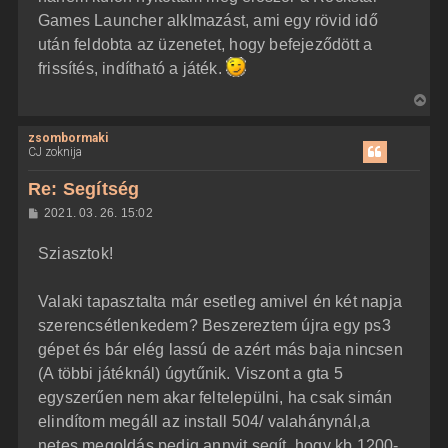
Games Launcher alklmazást, ami egy rövid idő
után feldobta az üzenetet, hogy befejeződött a
frissítés, indítható a játék.
V
i
zsombormaki
s
CJ zoknija
s
z
Re: Segítség
a
H
2021. 03. 26. 15:02
a
o
z
t
Sziasztok!
z
e
á
t
s
z
Valaki tapasztalta már esetleg amivel én két napja
e
ó
j
l
szerencsétlenkedem? Beszereztem újra egy ps3
á
é
gépet és bár elég lassú de azért más baja nincsen
s
r
(A többi játéknál) úgytűnik. Viszont a gta 5
e
egyszerűen nem akar feltelepülni, ha csak simán
elindítom megáll az install 504/ valahánynál,a
netes megoldás pedig annyit segít ,hogy kb 1200-