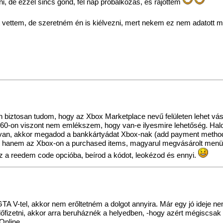
eni, de ezzel sincs gond, fél nap probálkozás, és rájöttem
t vettem, de szeretném én is kiélvezni, mert nekem ez nem adatot
n biztosan tudom, hogy az Xbox Marketplace nevű felületen lehet vás
 360-on viszont nem emlékszem, hogy van-e ilyesmire lehetőség. Halo
 Ha van, akkor megadod a bankkártyádat Xbox-nak (add payment method
hanem az Xbox-on a purchased items, magyarul megvásárolt menüpon
z a reedem code opcióba, beírod a kódot, leokézod és ennyi.
GTA V-tel, akkor nem erőltetném a dolgot annyira. Már egy jó ideje n
előfizetni, akkor arra beruháznék a helyedben, -hogy azért mégiscsa
Online.