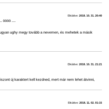
Elküldve:
2018. 10. 31. 20:40
 öööö ....
s ugyan ughy megy tovább a nevemen, és mehetek a másik
Elküldve:
2018. 10. 31. 21:21
szont új karaktert kell kezdned, mert már nem lehet átvinni,
Elküldve:
2018. 11. 02. 01:15