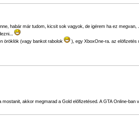
, habár már tudom, kicsit sok vagyok, de igérem ha ez megvan, ...
dezni...
en öröklök (vagy bankot rabolok
), egy XboxOne-ra. az elöfizeté
 a mostanit, akkor megmarad a Gold előfizetésed. A GTA Online-ban vi