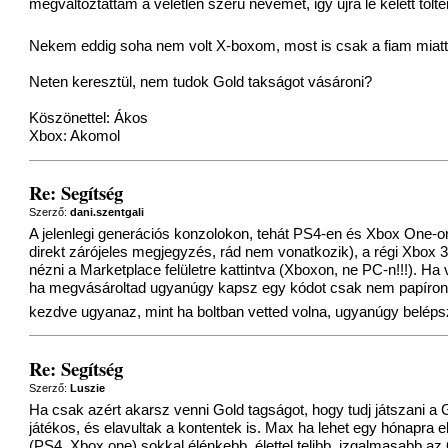
megváltoztattam a véletlen szerü nevemet, igy ujra le kelett tölt
Nekem eddig soha nem volt X-boxom, most is csak a fiam miat
Neten keresztül, nem tudok Gold takságot vásároni?
Köszönettel: Ákos
Xbox: Akomol
Re: Segítség
Szerző:
dani.szentgali
A jelenlegi generációs konzolokon, tehát PS4-en és Xbox One-o
direkt zárójeles megjegyzés, rád nem vonatkozik), a régi Xbox
nézni a Marketplace felületre kattintva (Xboxon, ne PC-n!!!).
ha megvásároltad ugyanúgy kapsz egy kódot csak nem papíron 
kezdve ugyanaz, mint ha boltban vetted volna, ugyanúgy beléps
Re: Segítség
Szerző:
Luszie
Ha csak azért akarsz venni Gold tagságot, hogy tudj játszani a 
játékos, és elavultak a kontentek is. Max ha lehet egy hónapra 
(PS4, Xbox one) sokkal élénkebb, élettel telibb, izgalmasabb az 