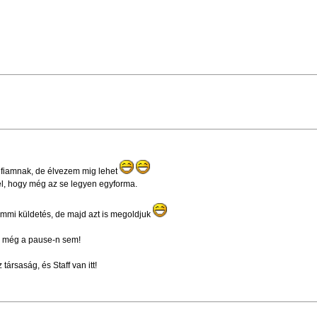
a fiamnak, de élvezem mig lehet
rel, hogy még az se legyen egyforma.
semmi küldetés, de majd azt is megoldjuk
, még a pause-n sem!
ársaság, és Staff van itt!