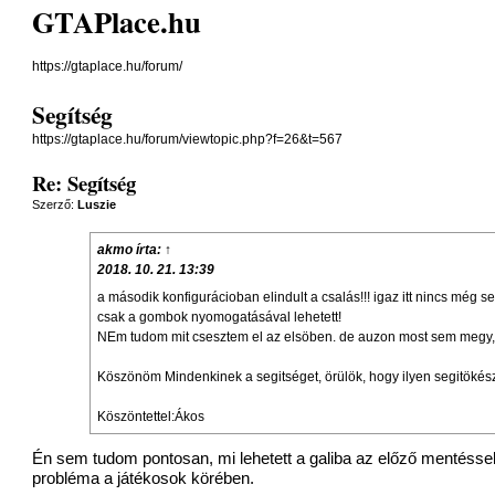
GTAPlace.hu
https://gtaplace.hu/forum/
Segítség
https://gtaplace.hu/forum/viewtopic.php?f=26&t=567
Re: Segítség
Szerző:
Luszie
akmo
írta:
↑
2018. 10. 21. 13:39
a második konfigurácioban elindult a csalás!!! igaz itt nincs még 
csak a gombok nyomogatásával lehetett!
NEm tudom mit csesztem el az elsöben. de auzon most sem megy
Köszönöm Mindenkinek a segitséget, örülök, hogy ilyen segitökész t
Köszöntettel:Ákos
Én sem tudom pontosan, mi lehetett a galiba az előző mentéssel.
probléma a játékosok körében.