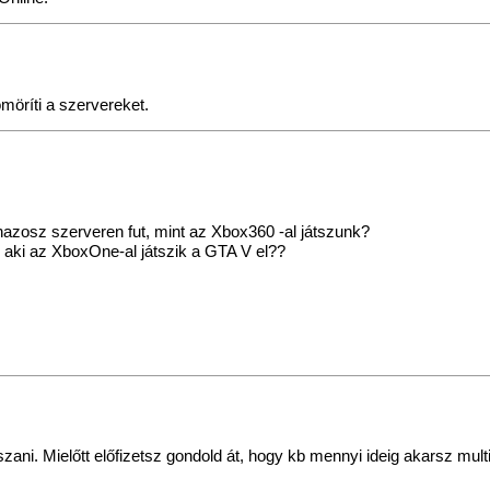
möríti a szervereket.
nazosz szerveren fut, mint az Xbox360 -al játszunk?
, aki az XboxOne-al játszik a GTA V el??
tszani. Mielőtt előfizetsz gondold át, hogy kb mennyi ideig akarsz mu