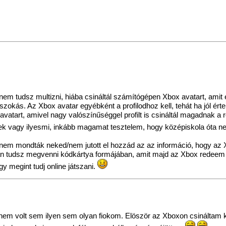
em tudsz multizni, hiába csináltál számítógépen Xbox avatart, amit
okás. Az Xbox avatar egyébként a profilodhoz kell, tehát ha jól érte
 avatart, amivel nagy valószínűséggel profilt is csináltál magadnak 
k vagy ilyesmi, inkább magamat tesztelem, hogy középiskola óta nem
gy nem mondták neked/nem jutott el hozzád az az információ, hogy a
ltban tudsz megvenni kódkártya formájában, amit majd az Xbox redeem
y megint tudj online játszani.
em volt sem ilyen sem olyan fiokom. Elöször az Xboxon csináltam kar