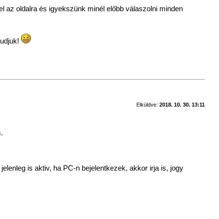
l az oldalra és igyekszünk minél előbb válaszolni minden
tudjuk!
Elküldve:
2018. 10. 30. 13:11
.
lenleg is aktiv, ha PC-n bejelentkezek, akkor irja is, jogy