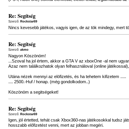
Re: Segítség
Szerző:
Rockstar69
Nincs kevesebb játékos, vagyis igen, de az tök mindegy, mert tö
Re: Segítség
Szerző:
akmo
Nagyon Köszönöm!
...Szoval ha jol értem, akkor a GTA V az xboxOne -al nem ugya
Azaz nem találkozhatok olyan felhasználoval (online játékossal)
Utána nézek mennyi az elöfizetés, és ha tehetem kifizetem .....
.... 2500.-Huf / honap. (még gondolkodom..)
Köszönöm a segitségeket!
Re: Segítség
Szerző:
Rockstar69
Igen, jól értetted, tehát csak Xbox360-nas játékosokkal tudsz já
hosszabb előfizetést venni, mert az jobban megéri.