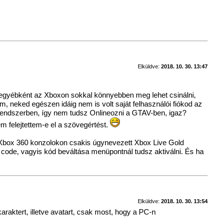
Elküldve:
2018. 10. 30. 13:47
 egyébként az Xboxon sokkal könnyebben meg lehet csinálni,
m, neked egészen idáig nem is volt saját felhasználói fiókod az
a rendszerben, így nem tudsz Onlineozni a GTAV-ben, igaz?
 felejtettem-e el a szövegértést.
z Xbox 360 konzolokon csakis úgynevezett Xbox Live Gold
 code, vagyis kód beváltása menüpontnál tudsz aktiválni. És ha
Elküldve:
2018. 10. 30. 13:54
aktert, illetve avatart, csak most, hogy a PC-n