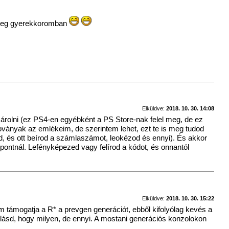
t meg gyerekkoromban
Elküldve:
2018. 10. 30. 14:08
árolni (ez PS4-en egyébként a PS Store-nak felel meg, de ez
ványak az emlékeim, de szerintem lehet, ezt te is meg tudod
, és ott beírod a számlaszámot, leokézod és ennyi). És akkor
tnál. Lefényképezed vagy felírod a kódot, és onnantól
Elküldve:
2018. 10. 30. 15:22
em támogatja a R* a prevgen generációt, ebből kifolyólag kevés a
k lásd, hogy milyen, de ennyi. A mostani generációs konzolokon