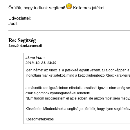
Örülök, hogy tudtunk segíteni!
Kellemes játékot.
Üdvözlettel:
Judit
Re: Segítség
Szerző:
dani.szentgali
akmo
írta:
↑
2018. 10. 21. 13:39
Igen német az Xbox is. a játékkaé együtt vettem. tulajdonképpen 
Inditottam már két játékot, mind a kettöt külömbözö Xbox karakter
a második konfigurácioban elindult a csalás!!! igaz itt nincs még 
csak a gombok nyomogatásával lehetett!
NEm tudom mit csesztem el az elsöben. de auzon most sem megy
Köszönöm Mindenkinek a segitséget, örülök, hogy ilyen segitökész t
Köszöntettel:Ákos