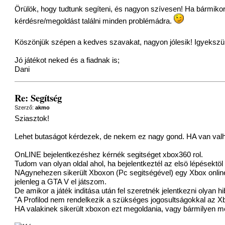
Örülök, hogy tudtunk segíteni, és nagyon szívesen! Ha bármikor
kérdésre/megoldást találni minden problémádra.
Köszönjük szépen a kedves szavakat, nagyon jólesik! Igyekszün
Jó játékot neked és a fiadnak is;
Dani
Re: Segítség
Szerző:
akmo
Sziasztok!
Lehet butaságot kérdezek, de nekem ez nagy gond. HA van valhol
OnLINE bejelentkezéshez kérnék segitséget xbox360 rol.
Tudom van olyan oldal ahol, ha bejelentkeztél az elsö lépésektöl l
NAgynehezen sikerült Xboxon (Pc segitségével) egy Xbox online kar
jelenleg a GTA V el játszom.
De amikor a játék inditása után fel szeretnék jelentkezni olyan h
"A Profilod nem rendelkezik a szükséges jogosultságokkal az X
HA valakinek sikerült xboxon ezt megoldania, vagy bármilyen