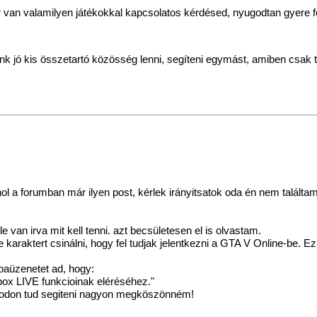
 van valamilyen játékokkal kapcsolatos kérdésed, nyugodtan gyere fe
k jó kis összetartó közösség lenni, segíteni egymást, amiben csak 
 a forumban már ilyen post, kérlek irányitsatok oda én nem találtam
e van irva mit kell tenni. azt becsületesen el is olvastam.
aktert csinálni, hogy fel tudjak jelentkezni a GTA V Online-be. Ez je
ibaüzenetet ad, hogy:
box LIVE funkcioinak eléréséhez."
 modon tud segiteni nagyon megköszönném!