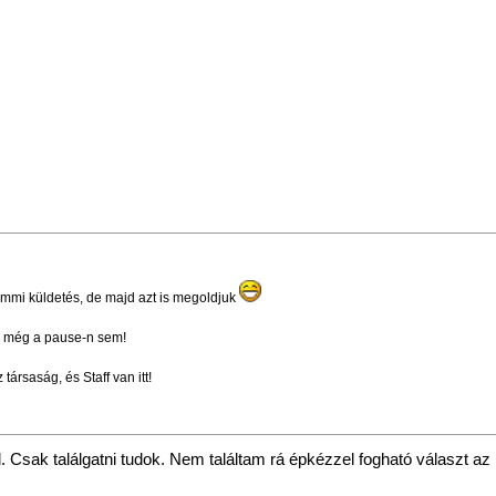
semmi küldetés, de majd azt is megoldjuk
, még a pause-n sem!
ársaság, és Staff van itt!
 Csak találgatni tudok. Nem találtam rá épkézzel fogható választ az 