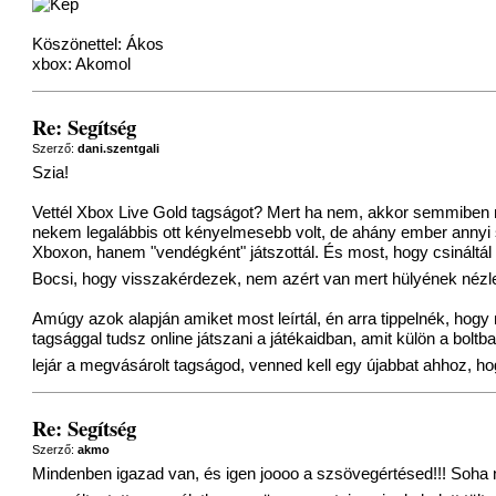
Köszönettel: Ákos
xbox: Akomol
Re: Segítség
Szerző:
dani.szentgali
Szia!
Vettél Xbox Live Gold tagságot? Mert ha nem, akkor semmiben n
nekem legalábbis ott kényelmesebb volt, de ahány ember annyi sz
Xboxon, hanem "vendégként" játszottál. És most, hogy csináltál
Bocsi, hogy visszakérdezek, nem azért van mert hülyének nézle
Amúgy azok alapján amiket most leírtál, én arra tippelnék, ho
tagsággal tudsz online játszani a játékaidban, amit külön a bo
lejár a megvásárolt tagságod, venned kell egy újabbat ahhoz, hog
Re: Segítség
Szerző:
akmo
Mindenben igazad van, és igen joooo a szsövegértésed!!! Soha n