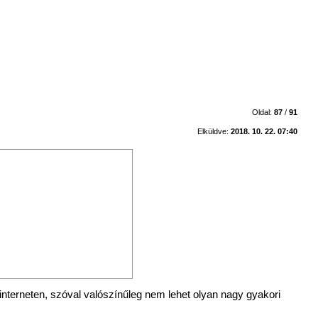
Oldal:
87
/
91
Elküldve:
2018. 10. 22. 07:40
interneten, szóval valószínűleg nem lehet olyan nagy gyakori