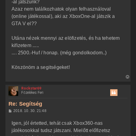
j
l
-al játszunk?
á
é
Azaz nem találkozhatok olyan felhasználoval
s
r
(online játékossal), aki az XboxOne-al játszik a
e
GTA V el??
Utána nézek mennyi az elöfizetés, és ha tehetem
kifizetem .....
.... 2500.-Huf / honap. (még gondolkodom..)
Köszönöm a segitségeket!
V
i
Rockstar69
s
Főzelékes Feri
s
z
Re: Segítség
a
H
2018. 10. 30. 21:48
a
o
z
t
Igen, jól értetted, tehát csak Xbox360-nas
z
e
á
játékosokkal tudsz játszani. Mielőtt előfizetsz
t
s