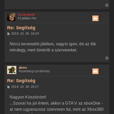
V
i
Rockstar69
s
Főzelékes Feri
s
z
Re: Segítség
a
H
2018. 10. 30. 16:29
a
o
z
t
Nincs kevesebb játékos, vagyis igen, de az tök
z
e
á
mindegy, mert tömöríti a szervereket.
t
s
z
e
V
ó
j
l
i
á
é
akmo
s
s
r
Rosenberg-szindrómás
s
e
z
Re: Segítség
a
H
2018. 10. 30. 20:27
a
o
z
t
Nagyon Köszönöm!
z
e
á
...Szoval ha jol értem, akkor a GTA V az xboxOne -
t
s
z
al nem ugyanazosz szerveren fut, mint az Xbox360
e
ó