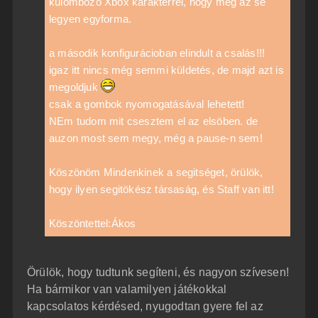
külömbözö Xbox karakterrel, hogy még az se
legyen egyforma.
a második konfigurácioban elindult a csalás!!!
igaz itt nincs még semmi küldetés, de majd azt is
megoldjuk
csak a gombok nyomogatásával lehetett!
NEm tudom mit csesztem el az elsöben. de
auzon most sem megy, még a pause-n sem!
Köszönöm Mindenkinek a segitséget, örülök,
hogy ilyen segitökész társaság, és Staff van itt!
Köszöntettel:Ákos
Örülök, hogy tudtunk segíteni, és nagyon szívesen!
Ha bármikor van valamilyen játékokkal
kapcsolatos kérdésed, nyugodtan gyere fel az