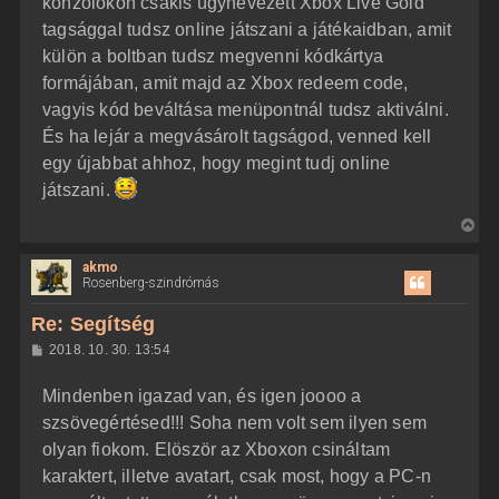
konzolokon csakis úgynevezett Xbox Live Gold
tagsággal tudsz online játszani a játékaidban, amit
külön a boltban tudsz megvenni kódkártya
formájában, amit majd az Xbox redeem code,
vagyis kód beváltása menüpontnál tudsz aktiválni.
És ha lejár a megvásárolt tagságod, venned kell
egy újabbat ahhoz, hogy megint tudj online
játszani.
V
i
akmo
s
Rosenberg-szindrómás
s
z
Re: Segítség
a
H
2018. 10. 30. 13:54
a
o
z
t
Mindenben igazad van, és igen joooo a
z
e
á
szsövegértésed!!! Soha nem volt sem ilyen sem
t
s
z
olyan fiokom. Elöször az Xboxon csináltam
e
ó
j
l
karaktert, illetve avatart, csak most, hogy a PC-n
á
é