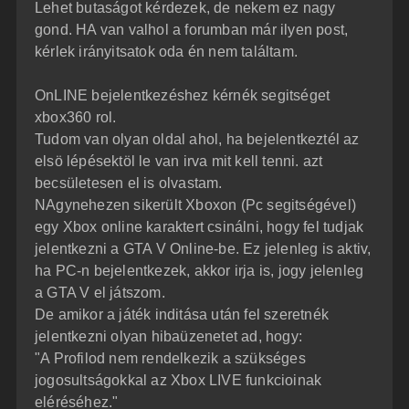
z
Lehet butaságot kérdezek, de nekem ez nagy
e
ó
j
l
gond. HA van valhol a forumban már ilyen post,
á
é
kérlek irányitsatok oda én nem találtam.
s
r
e
OnLINE bejelentkezéshez kérnék segitséget
xbox360 rol.
Tudom van olyan oldal ahol, ha bejelentkeztél az
elsö lépésektöl le van irva mit kell tenni. azt
becsületesen el is olvastam.
NAgynehezen sikerült Xboxon (Pc segitségével)
egy Xbox online karaktert csinálni, hogy fel tudjak
jelentkezni a GTA V Online-be. Ez jelenleg is aktiv,
ha PC-n bejelentkezek, akkor irja is, jogy jelenleg
a GTA V el játszom.
De amikor a játék inditása után fel szeretnék
jelentkezni olyan hibaüzenetet ad, hogy:
"A Profilod nem rendelkezik a szükséges
jogosultságokkal az Xbox LIVE funkcioinak
eléréséhez."