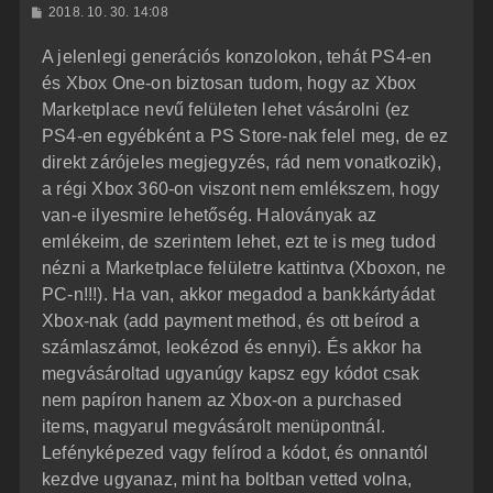
H
2018. 10. 30. 14:08
a
o
z
t
A jelenlegi generációs konzolokon, tehát PS4-en
z
e
á
és Xbox One-on biztosan tudom, hogy az Xbox
t
s
z
Marketplace nevű felületen lehet vásárolni (ez
e
ó
j
l
PS4-en egyébként a PS Store-nak felel meg, de ez
á
é
direkt zárójeles megjegyzés, rád nem vonatkozik),
s
r
a régi Xbox 360-on viszont nem emlékszem, hogy
e
van-e ilyesmire lehetőség. Haloványak az
emlékeim, de szerintem lehet, ezt te is meg tudod
nézni a Marketplace felületre kattintva (Xboxon, ne
PC-n!!!). Ha van, akkor megadod a bankkártyádat
Xbox-nak (add payment method, és ott beírod a
számlaszámot, leokézod és ennyi). És akkor ha
megvásároltad ugyanúgy kapsz egy kódot csak
nem papíron hanem az Xbox-on a purchased
items, magyarul megvásárolt menüpontnál.
Lefényképezed vagy felírod a kódot, és onnantól
kezdve ugyanaz, mint ha boltban vetted volna,