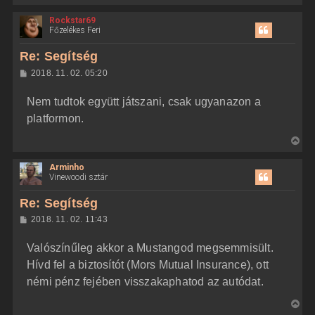
i
Rockstar69
s
Főzelékes Feri
s
z
Re: Segítség
a
H
2018. 11. 02. 05:20
a
o
z
t
Nem tudtok együtt játszani, csak ugyanazon a
z
e
á
platformon.
t
s
z
e
V
ó
j
l
i
á
é
Arminho
s
s
r
Vinewoodi sztár
s
e
z
Re: Segítség
a
H
2018. 11. 02. 11:43
a
o
z
t
Valószínűleg akkor a Mustangod megsemmisült.
z
e
á
Hívd fel a biztosítót (Mors Mutual Insurance), ott
t
s
z
némi pénz fejében visszakaphatod az autódat.
e
ó
j
l
V
á
é