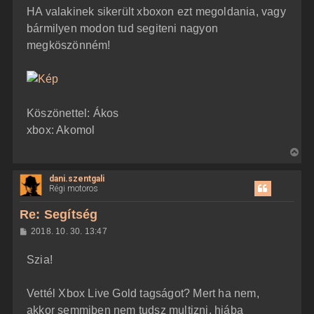
HA valakinek sikerült xboxon ezt megoldania, vagy
bármilyen modon tud segiteni nagyon
megköszönném!
Köszönettel: Ákos
xbox: Akomol
V
i
dani.szentgali
s
Régi motoros
s
z
Re: Segítség
a
H
2018. 10. 30. 13:47
a
o
z
t
Szia!
z
e
á
t
s
z
Vettél Xbox Live Gold tagságot? Mert ha nem,
e
ó
j
l
akkor semmiben nem tudsz multizni, hiába