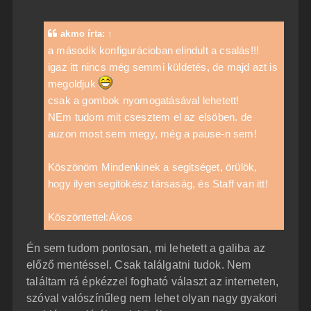
z
z
á
akmo
írta:
↑
s
z
a második konfigurácioban elindult a csalás!!!
ó
igaz itt nincs még semmi küldetés, de majd azt is
l
á
megoldjuk
s
csak a gombok nyomogatásával lehetett!
NEm tudom mit csesztem el az elsöben. de
auzon most sem megy, még a pause-n sem!
Köszönöm Mindenkinek a segitséget, örülök,
hogy ilyen segitökész társaság, és Staff van itt!
Köszöntettel:Ákos
Én sem tudom pontosan, mi lehetett a galiba az
előző mentéssel. Csak találgatni tudok. Nem
találtam rá épkézzel fogható választ az interneten,
szóval valószínűleg nem lehet olyan nagy gyakori