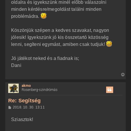
oldalra és igyekszünk minél előbb válaszolni
minden kérdésre/megoldást találni minden
problémádra.
Köszönjük szépen a kedves szavakat, nagyon
jólesik! Igyekszünk jó kis összetartó közösség
lenni, segíteni egymást, amiben csak tudjuk!
Jó játékot neked és a fiadnak is;
Dani
V
i
akmo
s
Rosenberg-szindrómás
s
z
Re: Segítség
a
H
2018. 10. 30. 13:11
a
o
z
t
Sziasztok!
z
e
á
t
s