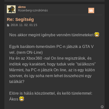
i
akmo
s
Rosenberg-szindrómás
s
z
Re: Segítség
a
H
2018. 11. 02. 01:15
a
o
z
t
Nos akkor megint igénybe venném türelmeteket
z
e
á
t
s
z
Egyik barátom-Ismerösöm PC-n játszik a GTA V
e
ó
j
l
vel. (nem ON-Line)
á
é
Ha én az Xbox360 -nal On line regisztrálok, és
s
r
inditok egy karaktert, hogy tuduk vele "találkozni"
e
Mármint, ha PC-n játszik On line, az is egy külön
szerver, és igy soha nem lehet összehozni egy
találkát?
Elöre is hálás köszönettel, és kellö türelemmel:
Ákos
V