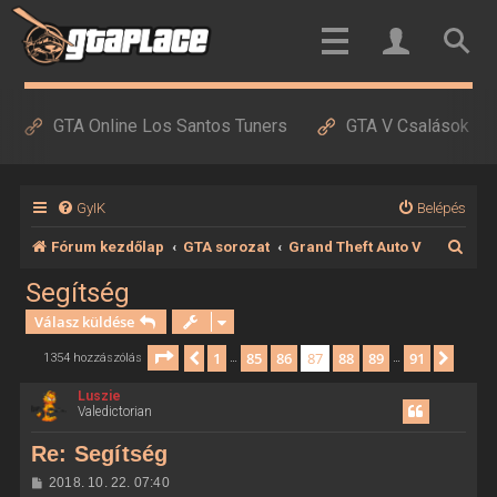
GTA Online Los Santos Tuners
GTA V Csalások
GyIK
Belépés
K
Fórum kezdőlap
GTA sorozat
Grand Theft Auto V
e
Segítség
r
Válasz küldése
e
Oldal:
87
/
91
1
85
86
87
88
89
91
Előző
Követ
1354 hozzászólás
…
…
s
Luszie
é
Valedictorian
s
Re: Segítség
H
2018. 10. 22. 07:40
o