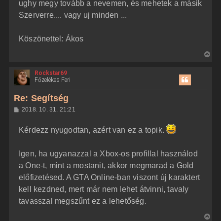
ughy megy tovább a nevemen, és mehetek a másik
Szerverre.... vagy uj minden ...
Köszönettel: Ákos
V
i
Rockstar69
s
Főzelékes Feri
s
z
Re: Segítség
a
H
2018. 10. 31. 21:21
a
o
z
t
Kérdezz nyugodtan, azért van ez a topik.
z
e
á
t
s
z
Igen, ha ugyanazzal a Xbox-os profillal használod
e
ó
j
l
a One-t, mint a mostanit, akkor megmarad a Gold
á
é
előfizetésed. A GTA Online-ban viszont új karaktert
s
r
kell kezdned, mert már nem lehet átvinni, tavaly
e
tavasszal megszűnt ez a lehetőség.
V