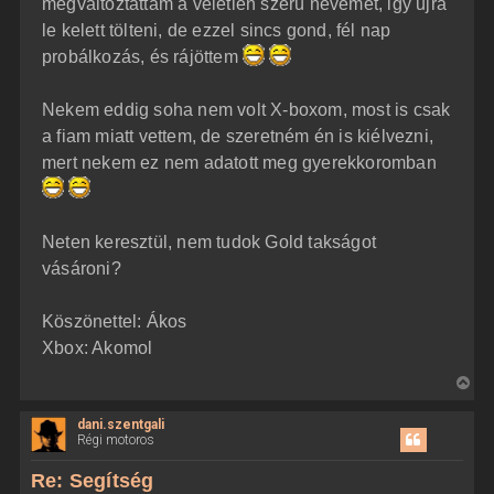
megváltoztattam a véletlen szerü nevemet, igy ujra
s
r
le kelett tölteni, de ezzel sincs gond, fél nap
e
probálkozás, és rájöttem
Nekem eddig soha nem volt X-boxom, most is csak
a fiam miatt vettem, de szeretném én is kiélvezni,
mert nekem ez nem adatott meg gyerekkoromban
Neten keresztül, nem tudok Gold takságot
vásároni?
Köszönettel: Ákos
Xbox: Akomol
V
i
dani.szentgali
s
Régi motoros
s
z
Re: Segítség
a