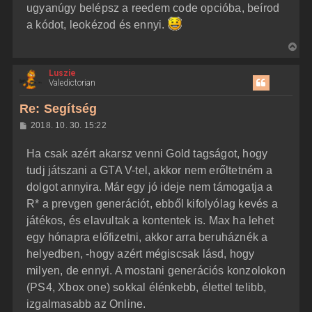
ugyanúgy belépsz a reedem code opcióba, beírod
a kódot, leokézod és ennyi.
V
i
Luszie
s
Valedictorian
s
z
Re: Segítség
a
H
2018. 10. 30. 15:22
a
o
z
t
Ha csak azért akarsz venni Gold tagságot, hogy
z
e
á
tudj játszani a GTA V-tel, akkor nem erőltetném a
t
s
z
dolgot annyira. Már egy jó ideje nem támogatja a
e
ó
j
l
R* a prevgen generációt, ebből kifolyólag kevés a
á
é
játékos, és elavultak a kontentek is. Max ha lehet
s
r
egy hónapra előfizetni, akkor arra beruháznék a
e
helyedben, -hogy azért mégiscsak lásd, hogy
milyen, de ennyi. A mostani generációs konzolokon
(PS4, Xbox one) sokkal élénkebb, élettel telibb,
izgalmasabb az Online.