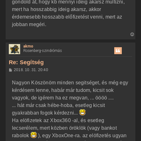
z
gondold át, hogy kb mennyi ideig akarsz multizni,
e
ó
j
l
mert ha hosszabbig ideig akarsz, akkor
á
é
érdemesebb hosszabb előfizetést venni, mert az
s
r
jobban megéri.
e
V
i
akmo
s
Rosenberg-szindrómás
s
z
Re: Segítség
a
H
2018. 10. 31. 20:40
a
o
z
t
Nagyon Köszönöm minden segitséget, és még egy
z
e
á
kérdésem lenne, habár már tudom, kicsit sok
t
s
z
vagyok, de igérem ha ez megvan, ... öööö ....
e
ó
j
l
... hát már csak hébe-hoba, esetleg kicsit
á
é
gyakrabban fogok kérdezni...
s
r
Ha elöfizetek az Xbox360 -al, és esetleg
e
lecserélem, mert közben öröklök (vagy bankot
rabolok
), egy XboxOne-ra. az elöfizetés ugyan