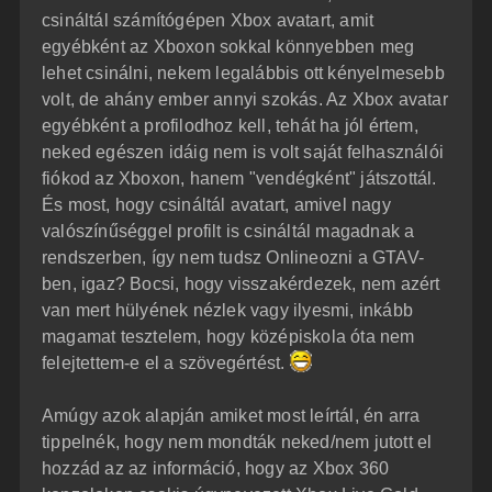
á
é
csináltál számítógépen Xbox avatart, amit
s
r
egyébként az Xboxon sokkal könnyebben meg
e
lehet csinálni, nekem legalábbis ott kényelmesebb
volt, de ahány ember annyi szokás. Az Xbox avatar
egyébként a profilodhoz kell, tehát ha jól értem,
neked egészen idáig nem is volt saját felhasználói
fiókod az Xboxon, hanem "vendégként" játszottál.
És most, hogy csináltál avatart, amivel nagy
valószínűséggel profilt is csináltál magadnak a
rendszerben, így nem tudsz Onlineozni a GTAV-
ben, igaz? Bocsi, hogy visszakérdezek, nem azért
van mert hülyének nézlek vagy ilyesmi, inkább
magamat tesztelem, hogy középiskola óta nem
felejtettem-e el a szövegértést.
Amúgy azok alapján amiket most leírtál, én arra
tippelnék, hogy nem mondták neked/nem jutott el
hozzád az az információ, hogy az Xbox 360